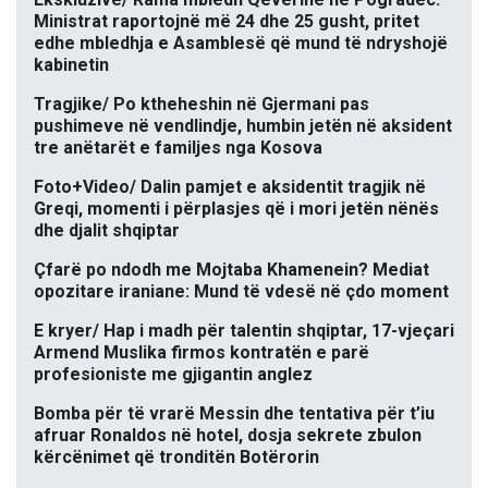
Ministrat raportojnë më 24 dhe 25 gusht, pritet
edhe mbledhja e Asamblesë që mund të ndryshojë
kabinetin
Tragjike/ Po ktheheshin në Gjermani pas
pushimeve në vendlindje, humbin jetën në aksident
tre anëtarët e familjes nga Kosova
Foto+Video/ Dalin pamjet e aksidentit tragjik në
Greqi, momenti i përplasjes që i mori jetën nënës
dhe djalit shqiptar
Çfarë po ndodh me Mojtaba Khamenein? Mediat
opozitare iraniane: Mund të vdesë në çdo moment
E kryer/ Hap i madh për talentin shqiptar, 17-vjeçari
Armend Muslika firmos kontratën e parë
profesioniste me gjigantin anglez
Bomba për të vrarë Messin dhe tentativa për t’iu
afruar Ronaldos në hotel, dosja sekrete zbulon
kërcënimet që tronditën Botërorin