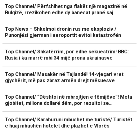
Top Channel/ Përfshihet nga flakët një magazinë në
Bulqizë, rrezikohen edhe dy banesat pranë saj
Top News – Shkelmoi dronin rus me eksploziv /
Punonjësi gjerman i aeroportit evitoi katastrofën
Top Channel/ Shkatërrim, por edhe sekuestrim! BBC:
Rusia i ka marrë mbi 34 mijë prona ukrainasve
Top Channel/ Masakër në Tajlandë! 14-vjeçari vret
gjyshërit, më pas zbraz armën drejt mësuesve
Top Channel/ “Dështoi në mbrojtjen e fëmijëve”! Meta
gjobitet, miliona dollarë dëm, por rezultoi se…
Top Channel/ Karaburuni mbushet me turistë/ Turistët
e huaj mbushën hotelet dhe plazhet e Vlorës