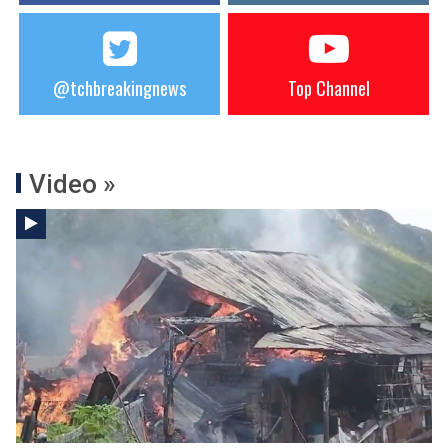
@tchbreakingnews
Top Channel
Video »