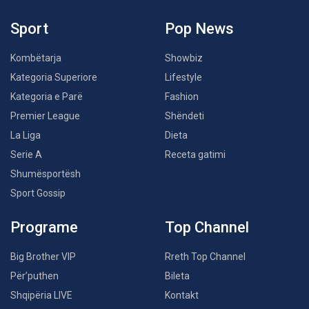
Sport
Pop News
Kombëtarja
Showbiz
Kategoria Superiore
Lifestyle
Kategoria e Parë
Fashion
Premier League
Shëndeti
La Liga
Dieta
Serie A
Receta gatimi
Shumësportësh
Sport Gossip
Programe
Top Channel
Big Brother VIP
Rreth Top Channel
Për’puthen
Bileta
Shqipëria LIVE
Kontakt