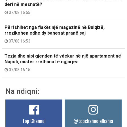
deri në mesnatë?
07/08 16:55
Përfshihet nga flakët një magazinë në Bulqizë,
rrezikohen edhe dy banesat pranë saj
07/08 16:53
Tezja dhe nipi gjenden të vdekur në një apartament në
Napoli, mister rrethanat e ngjarjes
07/08 16:15
Na ndiqni:
Top Channel
@topchannelalbania