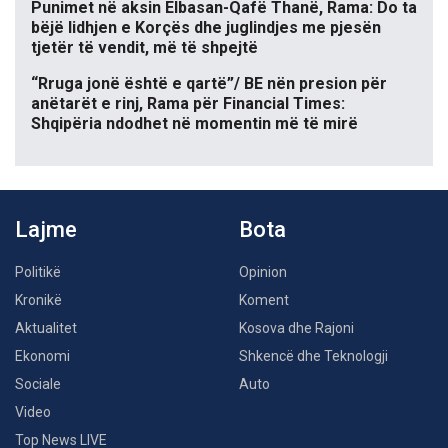
Punimet në aksin Elbasan-Qafë Thanë, Rama: Do ta
bëjë lidhjen e Korçës dhe juglindjes me pjesën
tjetër të vendit, më të shpejtë
“Rruga jonë është e qartë”/ BE nën presion për
anëtarët e rinj, Rama për Financial Times:
Shqipëria ndodhet në momentin më të mirë
Lajme
Bota
Politikë
Opinion
Kronikë
Koment
Aktualitet
Kosova dhe Rajoni
Ekonomi
Shkencë dhe Teknologji
Sociale
Auto
Video
Top News LIVE