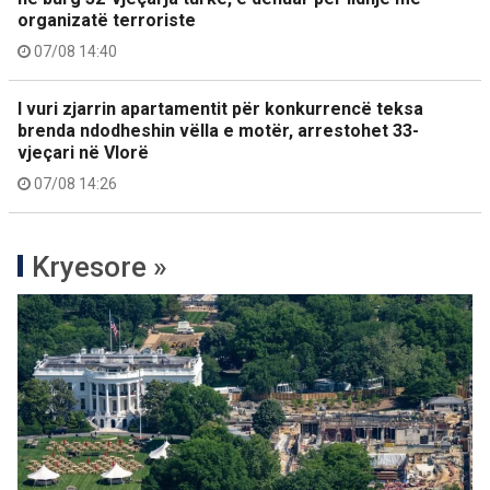
organizatë terroriste
07/08 14:40
I vuri zjarrin apartamentit për konkurrencë teksa
brenda ndodheshin vëlla e motër, arrestohet 33-
vjeçari në Vlorë
07/08 14:26
Kryesore »