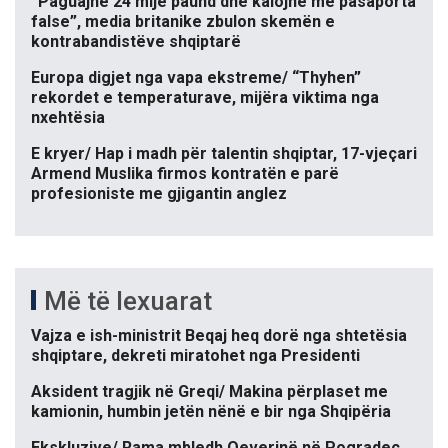
“Paguajnë 24 mijë paund dhe kalojnë me pasaporta
false”, media britanike zbulon skemën e
kontrabandistëve shqiptarë
Europa digjet nga vapa ekstreme/ “Thyhen”
rekordet e temperaturave, mijëra viktima nga
nxehtësia
E kryer/ Hap i madh për talentin shqiptar, 17-vjeçari
Armend Muslika firmos kontratën e parë
profesioniste me gjigantin anglez
Më të lexuarat
Vajza e ish-ministrit Beqaj heq dorë nga shtetësia
shqiptare, dekreti miratohet nga Presidenti
Aksident tragjik në Greqi/ Makina përplaset me
kamionin, humbin jetën nënë e bir nga Shqipëria
Ekskluzive/ Rama mbledh Qeverinë në Pogradec.