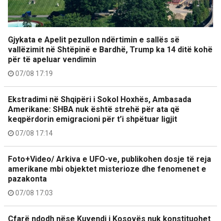
Gjykata e Apelit pezullon ndërtimin e sallës së
vallëzimit në Shtëpinë e Bardhë, Trump ka 14 ditë kohë
për të apeluar vendimin
07/08 17:19
Ekstradimi në Shqipëri i Sokol Hoxhës, Ambasada
Amerikane: SHBA nuk është strehë për ata që
keqpërdorin emigracioni për t’i shpëtuar ligjit
07/08 17:14
Foto+Video/ Arkiva e UFO-ve, publikohen dosje të reja
amerikane mbi objektet misterioze dhe fenomenet e
pazakonta
07/08 17:03
Çfarë ndodh nëse Kuvendi i Kosovës nuk konstituohet