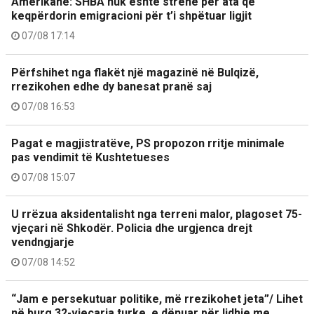
Amerikane: SHBA nuk është strehë për ata që
keqpërdorin emigracioni për t’i shpëtuar ligjit
07/08 17:14
Përfshihet nga flakët një magazinë në Bulqizë,
rrezikohen edhe dy banesat pranë saj
07/08 16:53
Pagat e magjistratëve, PS propozon rritje minimale
pas vendimit të Kushtetueses
07/08 15:07
U rrëzua aksidentalisht nga terreni malor, plagoset 75-
vjeçari në Shkodër. Policia dhe urgjenca drejt
vendngjarje
07/08 14:52
“Jam e persekutuar politike, më rrezikohet jeta”/ Lihet
në burg 32-vjeçarja turke, e dënuar për lidhje me