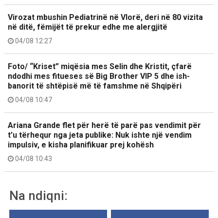
Virozat mbushin Pediatrinë në Vlorë, deri në 80 vizita
në ditë, fëmijët të prekur edhe me alergjitë
04/08 12:27
Foto/ “Kriset” miqësia mes Selin dhe Kristit, çfarë
ndodhi mes fitueses së Big Brother VIP 5 dhe ish-
banorit të shtëpisë më të famshme në Shqipëri
04/08 10:47
Ariana Grande flet për herë të parë pas vendimit për
t’u tërhequr nga jeta publike: Nuk ishte një vendim
impulsiv, e kisha planifikuar prej kohësh
04/08 10:43
Na ndiqni: