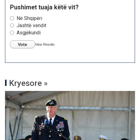
Pushimet tuaja këtë vit?
Në Shqipëri
Jashtë vendit
Asgjëkundi
Vote
View Results
Kryesore »