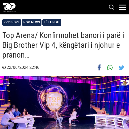
KRYESORE
POP NEWS
TË FUNDIT
Top Arena/ Konfirmohet banori i parë i
Big Brother Vip 4, këngëtari i njohur e
pranon…
22/06/2024 22:46