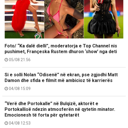
Foto/ “Ka dalë dielli”, moderatorja e Top Channel nis
pushimet, Françeska Rustem dhuron ‘show’ nga deti
05/08 21:56
Si e solli Nolan “Odisenë” në ekran, pse zgjodhi Matt
Damon dhe sfida e filmit më ambicioz të karrierës
04/08 15:09
“Verë dhe Portokalle” në Bulqizë, aktorët e
Portokallisë ndezin atmosferën në qytetin minator.
Emocionesh të forta për qytetarët
04/08 12:53