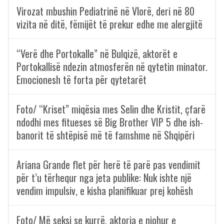
Virozat mbushin Pediatrinë në Vlorë, deri në 80
vizita në ditë, fëmijët të prekur edhe me alergjitë
“Verë dhe Portokalle” në Bulqizë, aktorët e
Portokallisë ndezin atmosferën në qytetin minator.
Emocionesh të forta për qytetarët
Foto/ “Kriset” miqësia mes Selin dhe Kristit, çfarë
ndodhi mes fitueses së Big Brother VIP 5 dhe ish-
banorit të shtëpisë më të famshme në Shqipëri
Ariana Grande flet për herë të parë pas vendimit
për t’u tërhequr nga jeta publike: Nuk ishte një
vendim impulsiv, e kisha planifikuar prej kohësh
Foto/ Më seksi se kurrë, aktorja e njohur e