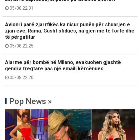
05/08 22:31
Avioni i parë zjarrfikës ka nisur punën për shuarjen e
zjarreve, Rama: Gusht sfidues, na gjen më të fortë dhe
të përgatitur
05/08 22:25
Alarme për bombë në Milano, evakuohen gjashtë
qendra tregtare pas një emaili kërcënues
05/08 22:20
Pop News »