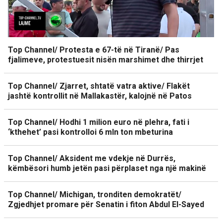
Top Channel/ Protesta e 67-të në Tiranë/ Pas
fjalimeve, protestuesit nisën marshimet dhe thirrjet
Top Channel/ Zjarret, shtatë vatra aktive/ Flakët
jashtë kontrollit në Mallakastër, kalojnë në Patos
Top Channel/ Hodhi 1 milion euro në plehra, fati i
‘kthehet’ pasi kontrolloi 6 mln ton mbeturina
Top Channel/ Aksident me vdekje në Durrës,
këmbësori humb jetën pasi përplaset nga një makinë
Top Channel/ Michigan, tronditen demokratët/
Zgjedhjet promare për Senatin i fiton Abdul El-Sayed