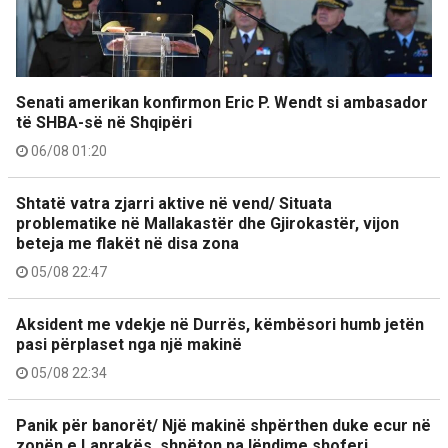
Senati amerikan konfirmon Eric P. Wendt si ambasador
të SHBA-së në Shqipëri
06/08 01:20
Shtatë vatra zjarri aktive në vend/ Situata
problematike në Mallakastër dhe Gjirokastër, vijon
beteja me flakët në disa zona
05/08 22:47
Aksident me vdekje në Durrës, këmbësori humb jetën
pasi përplaset nga një makinë
05/08 22:34
Panik për banorët/ Një makinë shpërthen duke ecur në
zonën e Laprakës, shpëton pa lëndime shoferi