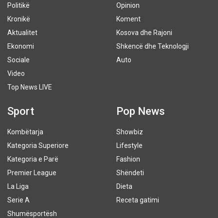
Politikë
Opinion
Kronikë
Koment
Aktualitet
Kosova dhe Rajoni
Ekonomi
Shkencë dhe Teknologji
Sociale
Auto
Video
Top News LIVE
Sport
Pop News
Kombëtarja
Showbiz
Kategoria Superiore
Lifestyle
Kategoria e Parë
Fashion
Premier League
Shëndeti
La Liga
Dieta
Serie A
Receta gatimi
Shumësportësh