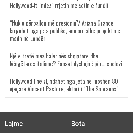
Hollywood-it “ndez” rrjetin me setin e fundit
“Nuk e përballon më presionin”/ Ariana Grande
largohet nga jeta publike, anulon edhe projektin e
madh në Londër
Një e tretë mes balerinës shqiptare dhe
këngëtares italiane? Fansat dyshojnë për… xhelozi
Hollywood-i në zi, ndahet nga jeta në moshën 80-
vjeçare Vincent Pastore, aktori i “The Sopranos”
Lajme
Bota