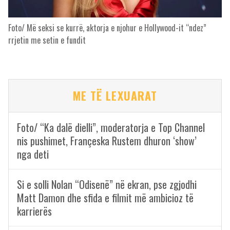
Foto/ Më seksi se kurrë, aktorja e njohur e Hollywood-it “ndez”
rrjetin me setin e fundit
ME TË LEXUARAT
Foto/ “Ka dalë dielli”, moderatorja e Top Channel
nis pushimet, Françeska Rustem dhuron ‘show’
nga deti
Si e solli Nolan “Odisenë” në ekran, pse zgjodhi
Matt Damon dhe sfida e filmit më ambicioz të
karrierës