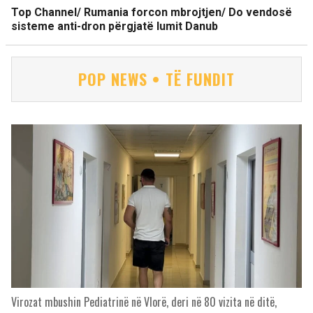
Top Channel/ Rumania forcon mbrojtjen/ Do vendosë
sisteme anti-dron përgjatë lumit Danub
POP NEWS • TË FUNDIT
Virozat mbushin Pediatrinë në Vlorë, deri në 80 vizita në ditë,