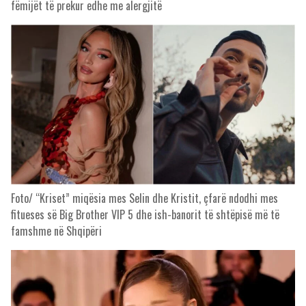
fëmijët të prekur edhe me alergjitë
Foto/ “Kriset” miqësia mes Selin dhe Kristit, çfarë ndodhi mes
fitueses së Big Brother VIP 5 dhe ish-banorit të shtëpisë më të
famshme në Shqipëri