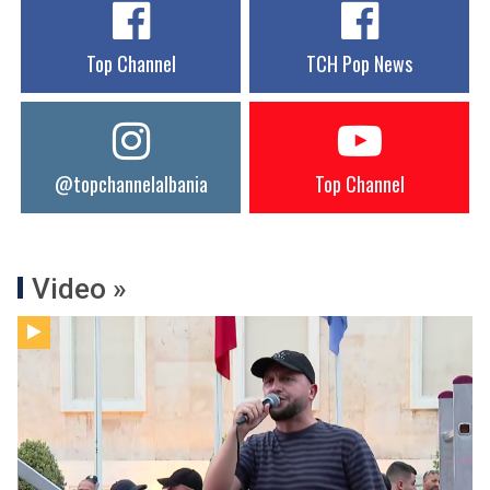
Top Channel
TCH Pop News
@topchannelalbania
Top Channel
Video »