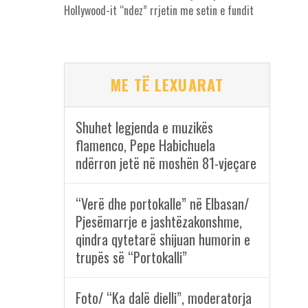
Hollywood-it “ndez” rrjetin me setin e fundit
ME TË LEXUARAT
Shuhet legjenda e muzikës
flamenco, Pepe Habichuela
ndërron jetë në moshën 81-vjeçare
“Verë dhe portokalle” në Elbasan/
Pjesëmarrje e jashtëzakonshme,
qindra qytetarë shijuan humorin e
trupës së “Portokalli”
Foto/ “Ka dalë dielli”, moderatorja