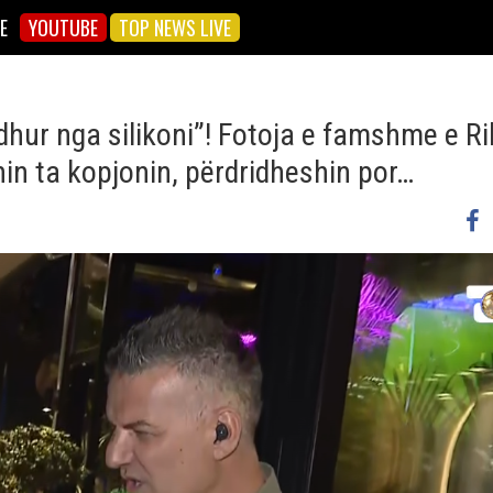
E
YOUTUBE
TOP NEWS LIVE
dhur nga silikoni”! Fotoja e famshme e Ri
nin ta kopjonin, përdridheshin por…