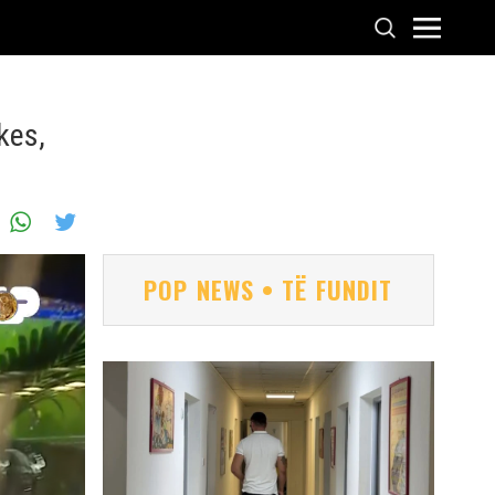
kes,
POP NEWS • TË FUNDIT