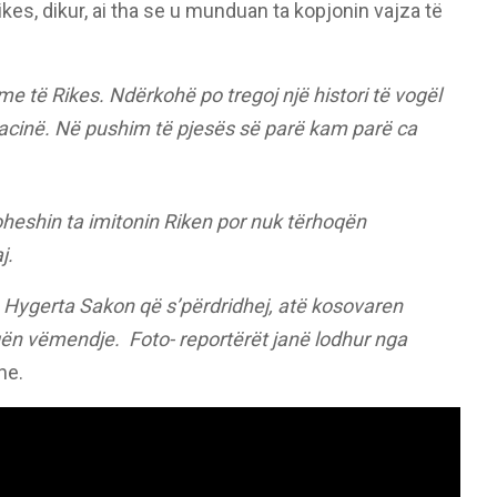
es, dikur, ai tha se u munduan ta kopjonin vajza të
e të Rikes. Ndërkohë po tregoj një histori të vogël
cinë. Në pushim të pjesës së parë kam parë ca
heshin ta imitonin Riken por nuk tërhoqën
j.
 Hygerta Sakon që s’përdridhej, atë kosovaren
ën vëmendje. Foto- reportërët janë lodhur nga
ne.