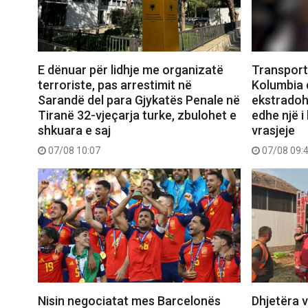
E dënuar për lidhje me organizatë
Transport
terroriste, pas arrestimit në
Kolumbia d
Sarandë del para Gjykatës Penale në
ekstradoh
Tiranë 32-vjeçarja turke, zbulohet e
edhe një i
shkuara e saj
vrasjeje
07/08 10:07
07/08 09:
Nisin negociatat mes Barcelonës
Dhjetëra v