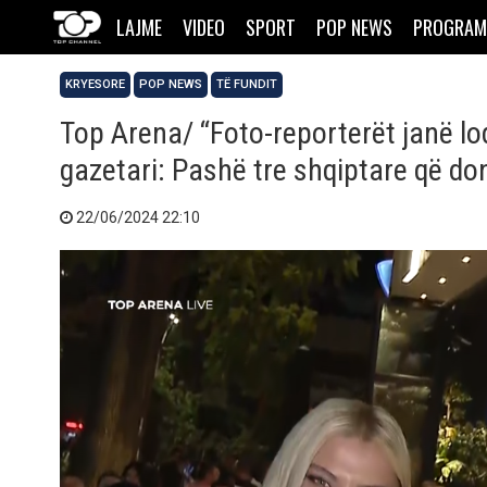
LAJME
VIDEO
SPORT
POP NEWS
PROGRAM
KRYESORE
POP NEWS
TË FUNDIT
Top Arena/ “Foto-reporterët janë lo
gazetari: Pashë tre shqiptare që do
22/06/2024 22:10