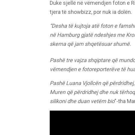
Duke sjellë në vëmendjen foton e Rik
tjera të showbizz, por nuk ia dolën.
“Desha të kujtoja atë foton e famshm
në Hamburg gjatë ndeshjes me Kroa
skema që jam shqetësuar shumë.
Pashë tre vajza shqiptare që mundo
vëmendjen e fotoreporterëve të hua
Pashë Luana Vjollcën që përdridhej,
Muren që përdridhej dhe nuk tërhoq
silikoni dhe duan vetëm bio
”-tha Ma