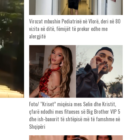
Virozat mbushin Pediatrinë në Vlorë, deri në 80
vizita në ditë, fëmijët të prekur edhe me
alergjitë
Foto/ “Kriset” miqësia mes Selin dhe Kristit,
çfarë ndodhi mes fitueses së Big Brother VIP 5
dhe ish-banorit të shtëpisë më të famshme në
Shqipëri