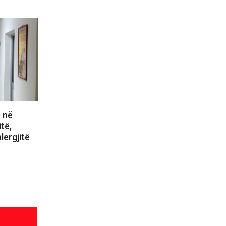
ë në
itë,
lergjitë