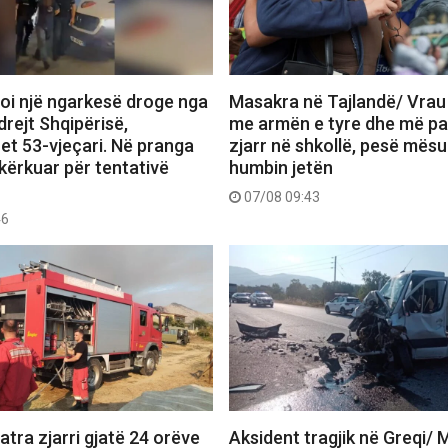
oi një ngarkesë droge nga
Masakra në Tajlandë/ Vrau 
rejt Shqipërisë,
me armën e tyre dhe më pa
et 53-vjeçari. Në pranga
zjarr në shkollë, pesë mës
 kërkuar për tentativë
humbin jetën
07/08 09:43
46
atra zjarri gjatë 24 orëve
Aksident tragjik në Greqi/ 