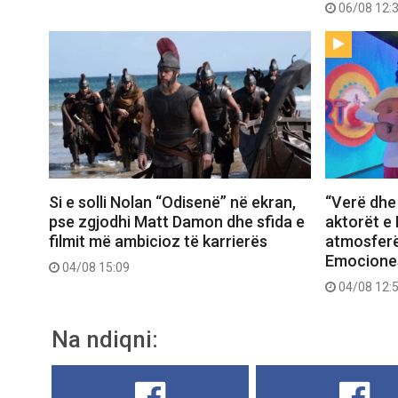
06/08 12:
Si e solli Nolan “Odisenë” në ekran,
“Verë dhe 
pse zgjodhi Matt Damon dhe sfida e
aktorët e 
filmit më ambicioz të karrierës
atmosferë
Emociones
04/08 15:09
04/08 12:
Na ndiqni: