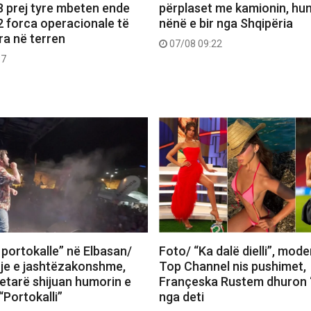
 8 prej tyre mbeten ende
përplaset me kamionin, hu
2 forca operacionale të
nënë e bir nga Shqipëria
a në terren
07/08 09:22
37
 portokalle” në Elbasan/
Foto/ “Ka dalë dielli”, mode
je e jashtëzakonshme,
Top Channel nis pushimet,
tetarë shijuan humorin e
Françeska Rustem dhuron 
“Portokalli”
nga deti