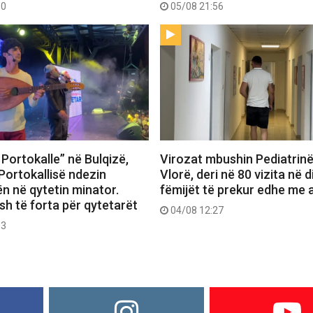
30
05/08 21:56
Portokalle” në Bulqizë,
Virozat mbushin Pediatrin
Portokallisë ndezin
Vlorë, deri në 80 vizita në d
n në qytetin minator.
fëmijët të prekur edhe me a
h të forta për qytetarët
04/08 12:27
53