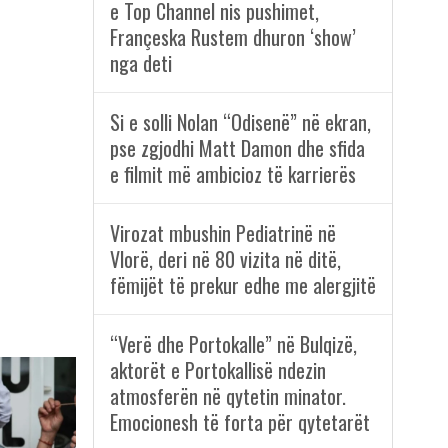
e Top Channel nis pushimet,
Françeska Rustem dhuron ‘show’
nga deti
Si e solli Nolan “Odisenë” në ekran,
pse zgjodhi Matt Damon dhe sfida
e filmit më ambicioz të karrierës
Virozat mbushin Pediatrinë në
Vlorë, deri në 80 vizita në ditë,
fëmijët të prekur edhe me alergjitë
“Verë dhe Portokalle” në Bulqizë,
aktorët e Portokallisë ndezin
atmosferën në qytetin minator.
Emocionesh të forta për qytetarët