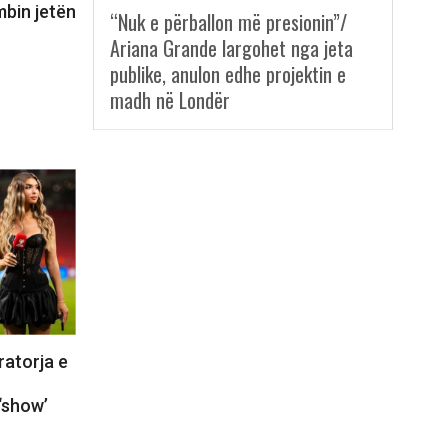
mbin jetën
“Nuk e përballon më presionin”/
Ariana Grande largohet nga jeta
publike, anulon edhe projektin e
madh në Londër
ratorja e
‘show’