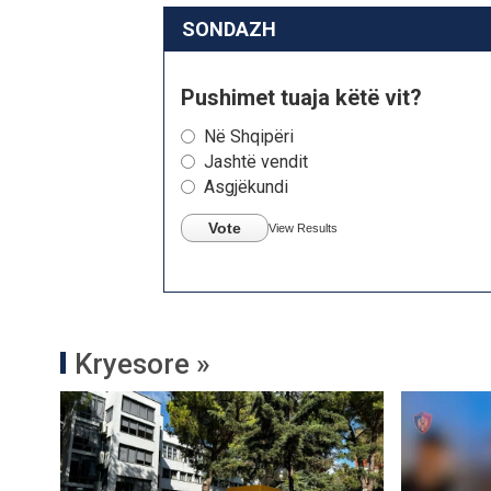
SONDAZH
Pushimet tuaja këtë vit?
Në Shqipëri
Jashtë vendit
Asgjëkundi
Vote
View Results
Kryesore »