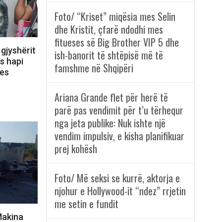
Foto/ “Kriset” miqësia mes Selin
dhe Kristit, çfarë ndodhi mes
fitueses së Big Brother VIP 5 dhe
gjyshërit
ish-banorit të shtëpisë më të
s hapi
famshme në Shqipëri
ues
Ariana Grande flet për herë të
parë pas vendimit për t’u tërhequr
nga jeta publike: Nuk ishte një
vendim impulsiv, e kisha planifikuar
prej kohësh
Foto/ Më seksi se kurrë, aktorja e
njohur e Hollywood-it “ndez” rrjetin
me setin e fundit
Makina