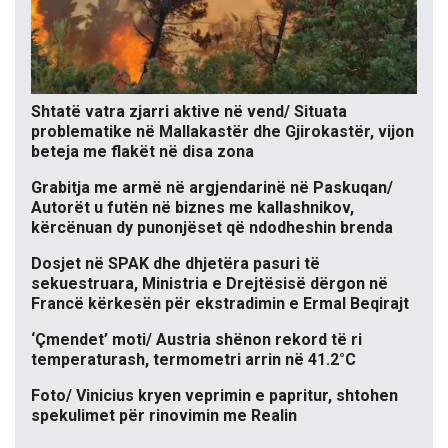
Shtatë vatra zjarri aktive në vend/ Situata
problematike në Mallakastër dhe Gjirokastër, vijon
beteja me flakët në disa zona
Grabitja me armë në argjendarinë në Paskuqan/
Autorët u futën në biznes me kallashnikov,
kërcënuan dy punonjëset që ndodheshin brenda
Dosjet në SPAK dhe dhjetëra pasuri të
sekuestruara, Ministria e Drejtësisë dërgon në
Francë kërkesën për ekstradimin e Ermal Beqirajt
‘Çmendet’ moti/ Austria shënon rekord të ri
temperaturash, termometri arrin në 41.2°C
Foto/ Vinicius kryen veprimin e papritur, shtohen
spekulimet për rinovimin me Realin