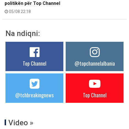
politikën për Top Channel
05/08 22:18
Na ndiqni:
Top Channel
@topchannelalbania
@tchbreakingnews
Top Channel
Video »