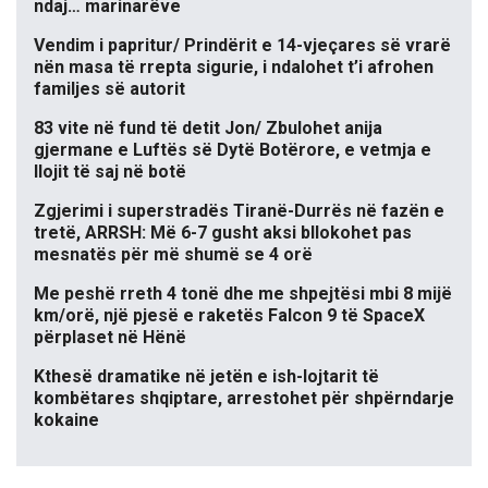
ndaj… marinarëve
Vendim i papritur/ Prindërit e 14-vjeçares së vrarë
nën masa të rrepta sigurie, i ndalohet t’i afrohen
familjes së autorit
83 vite në fund të detit Jon/ Zbulohet anija
gjermane e Luftës së Dytë Botërore, e vetmja e
llojit të saj në botë
Zgjerimi i superstradës Tiranë-Durrës në fazën e
tretë, ARRSH: Më 6-7 gusht aksi bllokohet pas
mesnatës për më shumë se 4 orë
Me peshë rreth 4 tonë dhe me shpejtësi mbi 8 mijë
km/orë, një pjesë e raketës Falcon 9 të SpaceX
përplaset në Hënë
Kthesë dramatike në jetën e ish-lojtarit të
kombëtares shqiptare, arrestohet për shpërndarje
kokaine