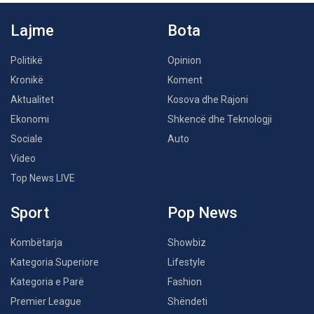
Lajme
Bota
Politikë
Opinion
Kronikë
Koment
Aktualitet
Kosova dhe Rajoni
Ekonomi
Shkencë dhe Teknologji
Sociale
Auto
Video
Top News LIVE
Sport
Pop News
Kombëtarja
Showbiz
Kategoria Superiore
Lifestyle
Kategoria e Parë
Fashion
Premier League
Shëndeti