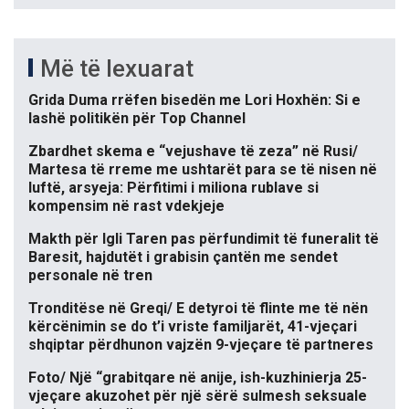
Më të lexuarat
Grida Duma rrëfen bisedën me Lori Hoxhën: Si e
lashë politikën për Top Channel
Zbardhet skema e “vejushave të zeza” në Rusi/
Martesa të rreme me ushtarët para se të nisen në
luftë, arsyeja: Përfitimi i miliona rublave si
kompensim në rast vdekjeje
Makth për Igli Taren pas përfundimit të funeralit të
Baresit, hajdutët i grabisin çantën me sendet
personale në tren
Tronditëse në Greqi/ E detyroi të flinte me të nën
kërcënimin se do t’i vriste familjarët, 41-vjeçari
shqiptar përdhunon vajzën 9-vjeçare të partneres
Foto/ Një “grabitqare në anije, ish-kuzhinierja 25-
vjeçare akuzohet për një sërë sulmesh seksuale