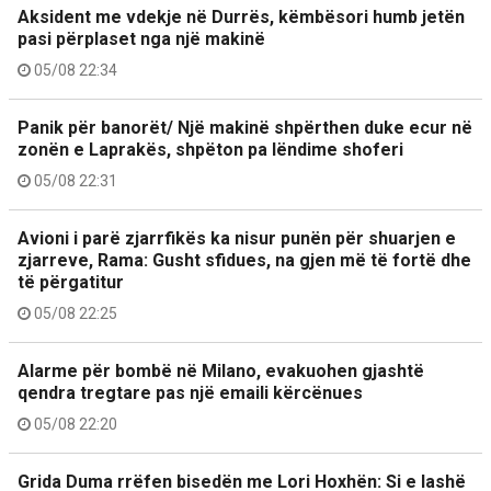
Aksident me vdekje në Durrës, këmbësori humb jetën
pasi përplaset nga një makinë
05/08 22:34
Panik për banorët/ Një makinë shpërthen duke ecur në
zonën e Laprakës, shpëton pa lëndime shoferi
05/08 22:31
Avioni i parë zjarrfikës ka nisur punën për shuarjen e
zjarreve, Rama: Gusht sfidues, na gjen më të fortë dhe
të përgatitur
05/08 22:25
Alarme për bombë në Milano, evakuohen gjashtë
qendra tregtare pas një emaili kërcënues
05/08 22:20
Grida Duma rrëfen bisedën me Lori Hoxhën: Si e lashë