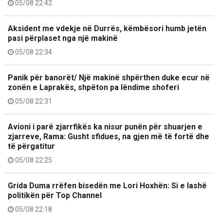
05/08 22:42
Aksident me vdekje në Durrës, këmbësori humb jetën
pasi përplaset nga një makinë
05/08 22:34
Panik për banorët/ Një makinë shpërthen duke ecur në
zonën e Laprakës, shpëton pa lëndime shoferi
05/08 22:31
Avioni i parë zjarrfikës ka nisur punën për shuarjen e
zjarreve, Rama: Gusht sfidues, na gjen më të fortë dhe
të përgatitur
05/08 22:25
Grida Duma rrëfen bisedën me Lori Hoxhën: Si e lashë
politikën për Top Channel
05/08 22:18