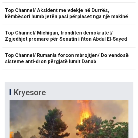
Top Channel/ Aksident me vdekje në Durrës,
këmbësori humb jetën pasi përplaset nga një makinë
Top Channel/ Michigan, tronditen demokratët/
Zgjedhjet promare për Senatin i fiton Abdul El-Sayed
Top Channel/ Rumania forcon mbrojtjen/ Do vendosë
sisteme anti-dron përgjatë lumit Danub
Kryesore