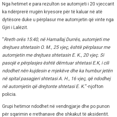
Nga hetimet e para rezulton se automjeti i 20 vjeccarit
ka ndërprerë rrugën kryesore për të kaluar në atë
dytësore duke u përplasur me automjetin që vinte nga
Gjiri i Lalëzit.
“
Rreth orës 15:40, në Hamallaj Durrës, automjeti me
drejtues shtetasin O. M., 25 vjeç, është përplasur me
automjetin me drejtues shtetasin E. K., 20 vjeç. Si
pasojë e përplasjes është dëmtuar shtetasi E.K, i cili
ndodhet nën kujdesin e mjekëve dhe ka humbur jetën
në spital pasagjeri shtetasi A. H., 16 vjeç, që ndodhej
në automjetin që drejtonte shtetasi E. K.
“-njofton
policia.
Grupi hetimor ndodhet në vendngjarje dhe po punon
për sqarimin e rrethanave dhe shkakut të aksidentit.