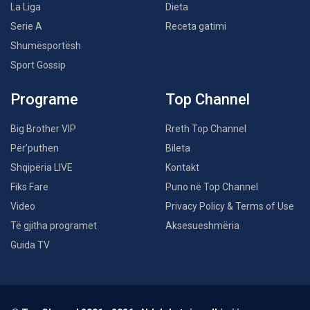
La Liga
Dieta
Serie A
Receta gatimi
Shumësportësh
Sport Gossip
Programe
Top Channel
Big Brother VIP
Rreth Top Channel
Për’puthen
Bileta
Shqipëria LIVE
Kontakt
Fiks Fare
Puno në Top Channel
Video
Privacy Policy & Terms of Use
Të gjitha programet
Aksesueshmëria
Guida TV