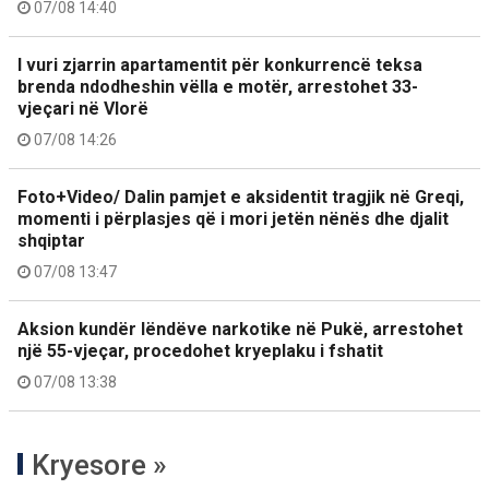
07/08 14:40
I vuri zjarrin apartamentit për konkurrencë teksa
brenda ndodheshin vëlla e motër, arrestohet 33-
vjeçari në Vlorë
07/08 14:26
Foto+Video/ Dalin pamjet e aksidentit tragjik në Greqi,
momenti i përplasjes që i mori jetën nënës dhe djalit
shqiptar
07/08 13:47
Aksion kundër lëndëve narkotike në Pukë, arrestohet
një 55-vjeçar, procedohet kryeplaku i fshatit
07/08 13:38
Kryesore »