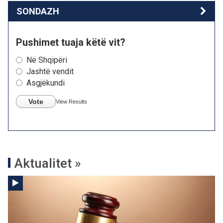
SONDAZH
Pushimet tuaja këtë vit?
Në Shqipëri
Jashtë vendit
Asgjëkundi
Vote
View Results
Aktualitet »