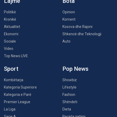
Lajme
Bota
Politikë
Opinion
Kronikë
Koment
Aktualitet
Kosova dhe Rajoni
Ekonomi
Shkencë dhe Teknologji
Sociale
Auto
Video
Top News LIVE
Sport
Pop News
Kombëtarja
Showbiz
Kategoria Superiore
Lifestyle
Kategoria e Parë
Fashion
Premier League
Shëndeti
La Liga
Dieta
Serie A
Receta gatimi