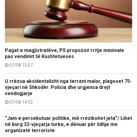
Pagat e magjistratëve, PS propozon rritje minimale
pas vendimit të Kushtetueses
07/08 15:07
U rrëzua aksidentalisht nga terreni malor, plagoset 75-
vjeçari në Shkodër. Policia dhe urgjenca drejt
vendngjarje
07/08 14:52
“Jam e persekutuar politike, më rrezikohet jeta”/ Lihet
në burg 32-vjeçarja turke, e dënuar për lidhje me
organizatë terroriste