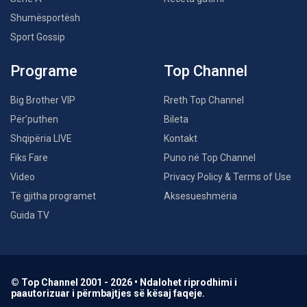
Shumësportësh
Sport Gossip
Programe
Top Channel
Big Brother VIP
Rreth Top Channel
Për’puthen
Bileta
Shqipëria LIVE
Kontakt
Fiks Fare
Puno në Top Channel
Video
Privacy Policy & Terms of Use
Të gjitha programet
Aksesueshmëria
Guida TV
© Top Channel 2001 - 2026 • Ndalohet riprodhimi i
paautorizuar i përmbajtjes së kësaj faqeje.