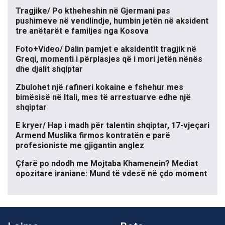
Tragjike/ Po ktheheshin në Gjermani pas
pushimeve në vendlindje, humbin jetën në aksident
tre anëtarët e familjes nga Kosova
Foto+Video/ Dalin pamjet e aksidentit tragjik në
Greqi, momenti i përplasjes që i mori jetën nënës
dhe djalit shqiptar
Zbulohet një rafineri kokaine e fshehur mes
bimësisë në Itali, mes të arrestuarve edhe një
shqiptar
E kryer/ Hap i madh për talentin shqiptar, 17-vjeçari
Armend Muslika firmos kontratën e parë
profesioniste me gjigantin anglez
Çfarë po ndodh me Mojtaba Khamenein? Mediat
opozitare iraniane: Mund të vdesë në çdo moment