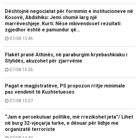
Dështojnë negociatat për formimin e institucioneve në
Kosovë, Abdixhiku: Jemi shumë larg një
marrëveshjeje. Kurti: Nëse mbivendoset rezultati
zgjedhor është e pamundur që…
07/08 15:46
Flakët pranë Athinës, në paraburgim kryebashkiaku i
Stylidës, akuzohet për zjarrvënie
07/08 15:26
Pagat e magjistratëve, PS propozon rritje minimale
pas vendimit të Kushtetueses
07/08 15:07
“Jam e persekutuar politike, më rrezikohet jeta”/ Lihet
në burg 32-vjeçarja turke, e dënuar për lidhje me
organizatë terroriste