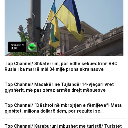
Top Channel/ Shkatërrim, por edhe sekuestrim! BBC:
Rusia i ka marrë mbi 34 mijë prona ukrainasve
Top Channel/ Masakër në Tajlandë! 14-vjeçari vret
gjyshërit, më pas zbraz armën drejt mësuesve
Top Channel/ “Dështoi në mbrojtjen e fëmijëve”! Meta
gjobitet, miliona dollarë dëm, por rezultoi se…
Top Channel/ Karaburuni mbushet me turistë/ Turistët