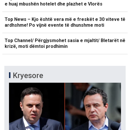
e huaj mbushën hotelet dhe plazhet e Vlorës
Top News – Kjo është vera më e freskët e 30 viteve të
ardhshme! Po vijnë evente të dhunshme moti
Top Channel/ Përgjysmohet sasia e mjaltit/ Bletarët në
krizë, moti dëmtoi prodhimin
Kryesore