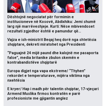
Dështojnë negociatat për formimin e
institucioneve në Kosovë, Abdixhiku: Jemi shumë
larg një marrëveshjeje. Kurti: Nëse mbivendoset
rezultati zgjedhor është e pamundur që…
Vajza e ish-ministrit Beqaj heq dorë nga shtetësia
shqiptare, dekreti miratohet nga Presidenti
“Paguajnë 24 mijë paund dhe kalojnë me pasaporta
false”, media britanike zbulon skemën e
kontrabandistëve shqiptarë
Europa digjet nga vapa ekstreme/ “Thyhen”
rekordet e temperaturave, mijëra viktima nga
nxehtësia
E kryer/ Hap i madh për talentin shqiptar, 17-vjeçari
Armend Muslika firmos kontratën e parë
profesioniste me gjigantin anglez