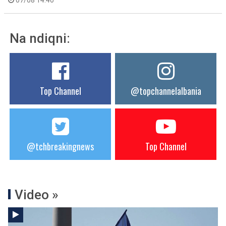
07/08 14:40
Na ndiqni:
Top Channel
@topchannelalbania
@tchbreakingnews
Top Channel
Video »