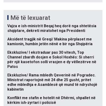
Më të lexuarat
Vajza e ish-ministrit Beqaj heq dorë nga shtetësia
shqiptare, dekreti miratohet nga Presidenti
Aksident tragjik në Greqi/ Makina përplaset me
kamionin, humbin jetën nënë e bir nga Shqipëria
Ekskluzive/ I ekstraduar pas 30 vitesh, Top
Channel zbardh dosjen e Sokol Hoxhës: Si sherri
për një kasetofon solli vrasjen e dy vëllezërve në
Patos
Ekskluzive/ Rama mbledh Qeverinë në Pogradec.
Ministrat raportojnë më 24 dhe 25 gusht, pritet
edhe mbledhja e Asamblesë që mund të ndryshojë
kabinetin
Konflikt me stafin e hotelit në Dhërmi, shpallet në
kërkim ish-zyrtari i policisë