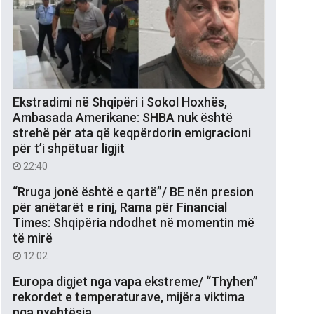
Ekstradimi në Shqipëri i Sokol Hoxhës,
Ambasada Amerikane: SHBA nuk është
strehë për ata që keqpërdorin emigracioni
për t’i shpëtuar ligjit
22:40
“Rruga jonë është e qartë”/ BE nën presion
për anëtarët e rinj, Rama për Financial
Times: Shqipëria ndodhet në momentin më
të mirë
12:02
Europa digjet nga vapa ekstreme/ “Thyhen”
rekordet e temperaturave, mijëra viktima
nga nxehtësia