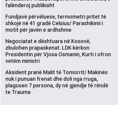
falënderoj publikisht
Fundjavë përvëluese, termometri pritet të
shkojë në 41 gradë Celsius/ Parashikimi i
motit për javën e ardhshme
Negociatat e dështuara në Kosovë,
zbulohen prapaskenat. LDK kërkon
Presidentin për Vjosa Osmanin, Kurti i ofron
vetëm ministri
Aksident pranë Malit të Tomorrit/ Makinës
nuk i punuan frenat dhe doli nga rruga,
plagosen 7 persona, dy në gjendje të rëndë
te Trauma