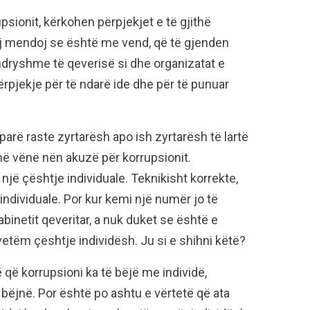
psionit, kërkohen përpjekjet e të gjithë
aj mendoj se është me vend, që të gjenden
 ndryshme të qeverisë si dhe organizatat e
ërpjekje për të ndarë ide dhe për të punuar
 parë raste zyrtarësh apo ish zyrtarësh të lartë
anë vënë nën akuzë për korrupsionit.
 një çështje individuale. Teknikisht korrekte,
individuale. Por kur kemi një numër jo të
abinetit qeveritar, a nuk duket se është e
etëm çështje individësh. Ju si e shihni këtë?
 që korrupsioni ka të bëjë me individë,
i bëjnë. Por është po ashtu e vërtetë që ata