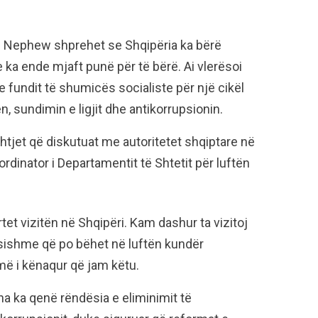
ti Nephew shprehet se Shqipëria ka bërë
e ka ende mjaft punë për të bërë. Ai vlerësoi
fundit të shumicës socialiste për një cikël
, sundimin e ligjit dhe antikorrupsionin.
htjet që diskutuat me autoritetet shqiptare në
oordinator i Departamentit të Shtetit për luftën
rtet vizitën në Shqipëri. Kam dashur ta vizitoj
ësishme që po bëhet në luftën kundër
umë i kënaqur që jam këtu.
a ka qenë rëndësia e eliminimit të