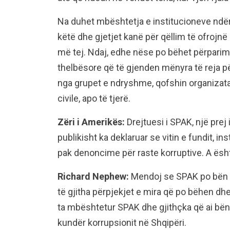
Na duhet mbështetja e institucioneve ndë
këtë dhe gjetjet kanë për qëllim të ofrojn
më tej. Ndaj, edhe nëse po bëhet përparim,
thelbësore që të gjenden mënyra të reja pë
nga grupet e ndryshme, qofshin organizat
civile, apo të tjerë.
Zëri i Amerikës:
Drejtuesi i SPAK, një pre
publikisht ka deklaruar se vitin e fundit, i
pak denoncime për raste korruptive. A ësh
Richard Nephew:
Mendoj se SPAK po bën p
të gjitha përpjekjet e mira që po bëhen d
ta mbështetur SPAK dhe gjithçka që ai bën
kundër korrupsionit në Shqipëri.