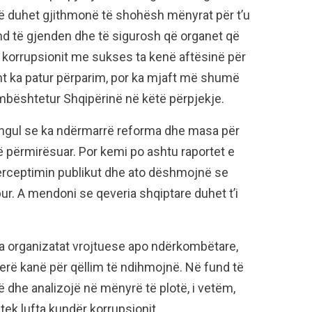
 duhet gjithmonë të shohësh mënyrat për t’u
d të gjenden dhe të sigurosh që organet që
r korrupsionit me sukses ta kenë aftësinë për
ht ka patur përparim, por ka mjaft më shumë
mbështetur Shqipërinë në këtë përpjekje.
ngul se ka ndërmarrë reforma dhe masa për
të përmirësuar. Por kemi po ashtu raportet e
erceptimin publikut dhe ato dëshmojnë se
r. A mendoni se qeveria shqiptare duhet t’i
a organizatat vrojtuese apo ndërkombëtare,
jerë kanë për qëllim të ndihmojnë. Në fund të
 dhe analizojë në mënyrë të plotë, i vetëm,
tek lufta kundër korrupsionit.