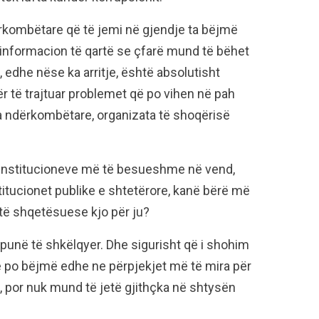
rkombëtare që të jemi në gjendje ta bëjmë
ë informacion të qartë se çfarë mund të bëhet
 edhe nëse ka arritje, është absolutisht
r të trajtuar problemet që po vihen në pah
a ndërkombëtare, organizata të shoqërisë
j institucioneve më të besueshme në vend,
nstitucionet publike e shtetërore, kanë bërë më
të shqetësuese kjo për ju?
unë të shkëlqyer. Dhe sigurisht që i shohim
he po bëjmë edhe ne përpjekjet më të mira për
, por nuk mund të jetë gjithçka në shtysën