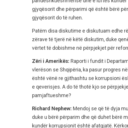
pandëshkueshmërisë dhe e luftës kundër k
gjyqësorit dhe përparimi që është bërë për
gjyqësorit do të ruhen.
Patëm disa diskutime e diskutuam edhe rën
zërave të tjerë në këtë diskutim, duke qe
vërtet të dobishme në përpjekjet për refor
Zëri i Amerikës:
Raporti i fundit i Departam
vlerëson se Shqipëria, ka pasur progres në 
është vënë re gjithashtu se korrupsioni ës
e qeverisjes. A do të thotë kjo se përpjek
pamjaftueshme?
Richard Nephew:
Mendoj se që të dyja mun
duke u bërë përparim dhe që duhet bërë më
kundër korrupsionit është afatgjatë. Kër