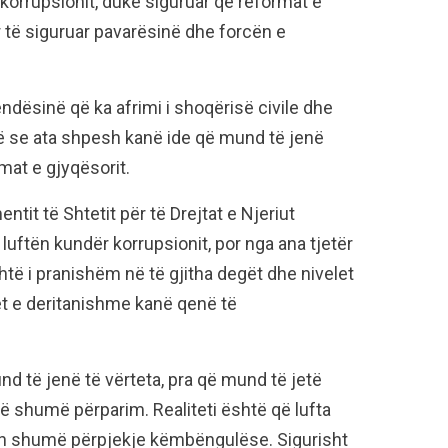
orrupsionit, duke siguruar që reformat e
 të siguruar pavarësinë dhe forcën e
dësinë që ka afrimi i shoqërisë civile dhe
në se ata shpesh kanë ide që mund të jenë
mat e gjyqësorit.
entit të Shtetit për të Drejtat e Njeriut
luftën kundër korrupsionit, por nga ana tjetër
htë i pranishëm në të gjitha degët dhe nivelet
jet e deritanishme kanë qenë të
d të jenë të vërteta, pra që mund të jetë
 shumë përparim. Realiteti është që lufta
kon shumë përpjekje këmbëngulëse. Sigurisht