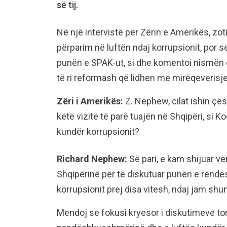
së tij.
Në një intervistë për Zërin e Amerikës, zo
përparim në luftën ndaj korrupsionit, por s
punën e SPAK-ut, si dhe komentoi nismën e 
të ri reformash që lidhen me mirëqeverisjen
Zëri i Amerikës:
Z. Nephew, cilat ishin çës
këtë vizitë të parë tuajën në Shqipëri, si K
kundër korrupsionit?
Richard Nephew:
Së pari, e kam shijuar vë
Shqipërinë për të diskutuar punën e rënd
korrupsionit prej disa vitesh, ndaj jam sh
Mendoj se fokusi kryesor i diskutimeve ton