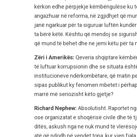
kërkon edhe përpjekje këmbëngulëse ku të
angazhuar në reforma, në zgjidhjet që mun
janë ngarkuar për ta siguruar luftën kundë
ta bërë këtë. Kështu që mendoj se siguris
që mund të bëhet dhe ne jemi këtu për ta 
Zëri i Amerikës:
Qeveria shqiptare këmbë
të luftuar korrupsionin dhe se situata ësh
institucioneve ndërkombëtare, që matin p
sipas publikut ky fenomen mbetet i përhapu
marrë më seriozisht këto gjetje?
Richard Nephew:
Absolutisht. Raportet ng
ose organizatat e shoqërisë civile dhe të t
ditës, askush nga ne nuk mund të vlerësojë
atë që ndodh në vendet tona, kur vjen fjala 