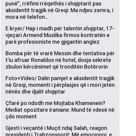
punë”, rrëfimi rrëqethës i shqiptarit pas
aksidentit tragjik në Greqi: Ma ndjeu zemra, i
mora në telefon…
E kryer/ Hap i madh për talentin shqiptar, 17-
vjeçari Armend Muslika firmos kontratën e
parë profesioniste me gjigantin anglez
Bomba për të vrarë Messin dhe tentativa për
t’iu afruar Ronaldos në hotel, dosja sekrete
zbulon kërcënimet që tronditën Botërorin
Foto+Video/ Dalin pamjet e aksidentit tragjik
në Greqi, momenti i përplasjes që i mori jetën
nënës dhe djalit shqiptar
Çfarë po ndodh me Mojtaba Khamenein?
Mediat opozitare iraniane: Mund të vdesë në
çdo moment
Gjesti i veçantë i Muçit ndaj Salah, reagon
presidenti i Trabzonsporit: Më emocionoi, e