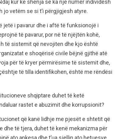
Ndaj kur ke shenja se ka një numër individësh
jo vetëm se si t’i përgjigjesh atyre.
jetë i pavarur dhe i aftë të funksionojë i
eprojnë të pavarur, por në të njëjtën kohë,
h të sistemit që nevojiten dhe kjo është
anizatat e shoqërisë civile bëjnë gjithë atë
voja për të kryer përmirësime të sistemit dhe,
ështje të tilla identifikohen, është me rëndësi
itucioneve shqiptare duhet të ketë
daluar rastet e abuzimit dhe korrupsionit?
tucionet që kanë lidhje me pjesët e shtetit që
 dhe të tjera, duhet të kenë mekanizma për
kojnë ato ankesa dhe t’ua sjellin ato hetuesve.