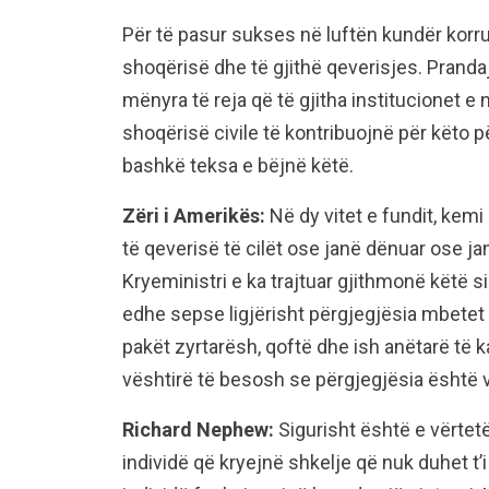
Për të pasur sukses në luftën kundër korru
shoqërisë dhe të gjithë qeverisjes. Prand
mënyra të reja që të gjitha institucionet e
shoqërisë civile të kontribuojnë për këto p
bashkë teksa e bëjnë këtë.
Zëri i Amerikës:
Në dy vitet e fundit, kemi
të qeverisë të cilët ose janë dënuar ose j
Kryeministri e ka trajtuar gjithmonë këtë si
edhe sepse ligjërisht përgjegjësia mbetet 
pakët zyrtarësh, qoftë dhe ish anëtarë të k
vështirë të besosh se përgjegjësia është v
Richard Nephew:
Sigurisht është e vërtetë
individë që kryejnë shkelje që nuk duhet t’