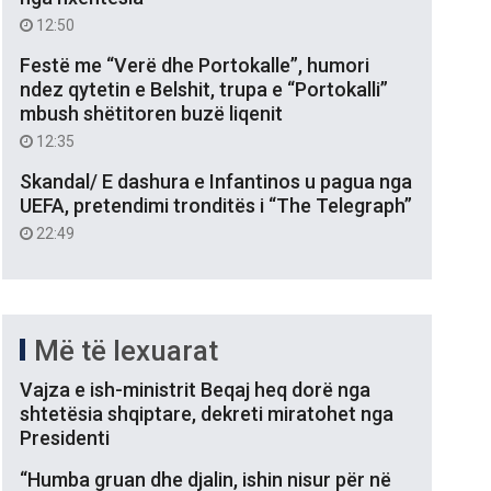
12:50
Festë me “Verë dhe Portokalle”, humori
ndez qytetin e Belshit, trupa e “Portokalli”
mbush shëtitoren buzë liqenit
12:35
Skandal/ E dashura e Infantinos u pagua nga
UEFA, pretendimi tronditës i “The Telegraph”
22:49
Më të lexuarat
Vajza e ish-ministrit Beqaj heq dorë nga
shtetësia shqiptare, dekreti miratohet nga
Presidenti
“Humba gruan dhe djalin, ishin nisur për në