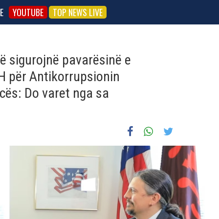
E
YOUTUBE
TOP NEWS LIVE
të sigurojnë pavarësinë e
SH për Antikorrupsionin
ës: Do varet nga sa