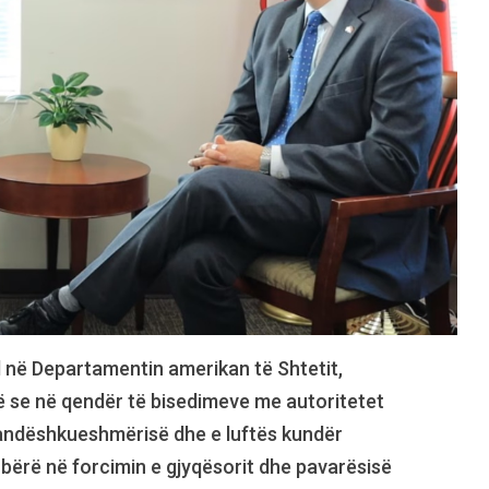
l në Departamentin amerikan të Shtetit,
otë se në qendër të bisedimeve me autoritetet
 pandëshkueshmërisë dhe e luftës kundër
ë bërë në forcimin e gjyqësorit dhe pavarësisë