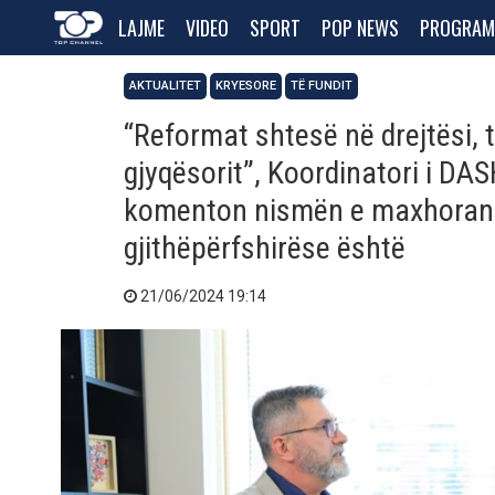
LAJME
VIDEO
SPORT
POP NEWS
PROGRAM
AKTUALITET
KRYESORE
TË FUNDIT
“Reformat shtesë në drejtësi, 
gjyqësorit”, Koordinatori i DA
komenton nismën e maxhoranc
gjithëpërfshirëse është
21/06/2024 19:14