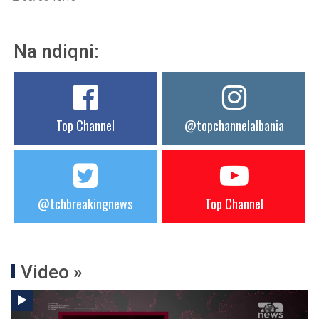
Na ndiqni:
Top Channel
@topchannelalbania
@tchbreakingnews
Top Channel
Video »