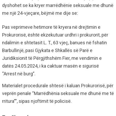
dyshohet se ka kryer marrëdhënie seksuale me dhunë
me një 24-vjeçare, bëjmë me dije se:
Pas veprimeve hetimore të kryera në drejtimin e
Prokurorisë, është ekzekutuar urdhri i prokurorit, për
ndalimin e shtetasit L. T., 63 vjeç, banues në fshatin
Barbullinjë, pasi Gjykata e Shkallës së Parë e
Juridiksionit të Përgjithshëm Fier, me vendimin e
datës 24.05.2024, i ka caktuar masën e sigurisë
“Arrest në burg”.
Materialet procedurale shtesë i kaluan Prokurorisë, për
veprën penale “Marrëdhënia seksuale me dhunë me të
rritura””, sipas njoftimit të policisë.