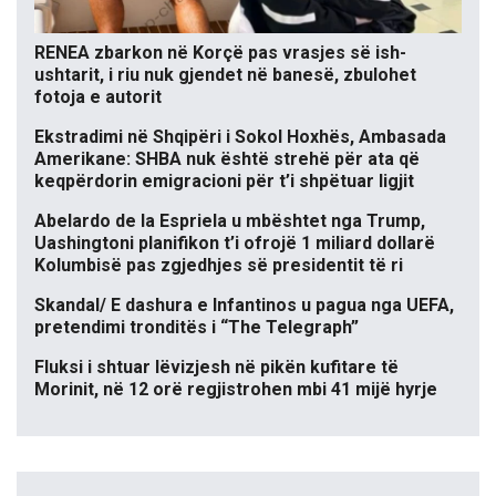
RENEA zbarkon në Korçë pas vrasjes së ish-
ushtarit, i riu nuk gjendet në banesë, zbulohet
fotoja e autorit
Ekstradimi në Shqipëri i Sokol Hoxhës, Ambasada
Amerikane: SHBA nuk është strehë për ata që
keqpërdorin emigracioni për t’i shpëtuar ligjit
Abelardo de la Espriela u mbështet nga Trump,
Uashingtoni planifikon t’i ofrojë 1 miliard dollarë
Kolumbisë pas zgjedhjes së presidentit të ri
Skandal/ E dashura e Infantinos u pagua nga UEFA,
pretendimi tronditës i “The Telegraph”
Fluksi i shtuar lëvizjesh në pikën kufitare të
Morinit, në 12 orë regjistrohen mbi 41 mijë hyrje