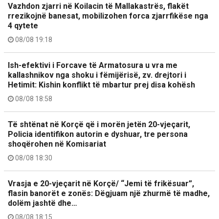
Vazhdon zjarri në Koilacin të Mallakastrës, flakët
rrezikojnë banesat, mobilizohen forca zjarrfikëse nga
4 qytete
08/08 19:18
Ish-efektivi i Forcave të Armatosura u vra me
kallashnikov nga shoku i fëmijërisë, zv. drejtori i
Hetimit: Kishin konflikt të mbartur prej disa kohësh
08/08 18:58
Të shtënat në Korçë që i morën jetën 20-vjeçarit,
Policia identifikon autorin e dyshuar, tre persona
shoqërohen në Komisariat
08/08 18:30
Vrasja e 20-vjeçarit në Korçë/ “Jemi të frikësuar”,
flasin banorët e zonës: Dëgjuam një zhurmë të madhe,
dolëm jashtë dhe…
08/08 18:15