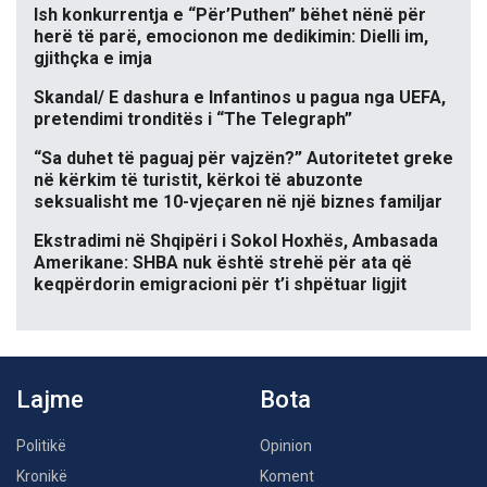
Ish konkurrentja e “Për’Puthen” bëhet nënë për
herë të parë, emocionon me dedikimin: Dielli im,
gjithçka e imja
Skandal/ E dashura e Infantinos u pagua nga UEFA,
pretendimi tronditës i “The Telegraph”
“Sa duhet të paguaj për vajzën?” Autoritetet greke
në kërkim të turistit, kërkoi të abuzonte
seksualisht me 10-vjeçaren në një biznes familjar
Ekstradimi në Shqipëri i Sokol Hoxhës, Ambasada
Amerikane: SHBA nuk është strehë për ata që
keqpërdorin emigracioni për t’i shpëtuar ligjit
Lajme
Bota
Politikë
Opinion
Kronikë
Koment