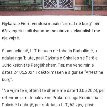
Gjykata e Fierit vendosi masën “arrest në burg” për
63-vjeçarin i cili dyshohet se abuzoi seksualisht me
një vajzë.
Sipas policisë, L. T. banues në fshatin Barbullinjë, u
ndalua nga ‘blutë’, pasi Gjykata e Shkallës së Parë e
Juridiksionit të Përgjithshëm Fier, me vendimin e
datës 24.05.2024, i caktoi masën e sigurisë “Arrest në
burg”.
“Në vijim të njoftimit të dhënë më datë 10.05.2024, për
referimin e materialeve në Prokurori, nga Komisariati i
Policisë Lushnjë, për shtetasin L. T., 63 vjeç, pasi