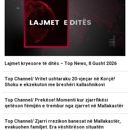
Lajmet kryesore të ditës – Top News, 8 Gusht 2026
Top Channel/ Vritet ushtaraku 20-vjeçar në Korçë!
Shoku e ekzekuton me breshëri kallashnikovi
Top Channel/ Prekëse! Momenti kur zjarrfikësi
qetëson fëmijën e trembur nga zjarret në Mallakastër
Top Channel/ Zjarri rrezikon banesat në Mallakastër,
evakuohen familjet. Era vështirëson situatën