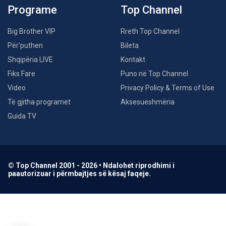
Programe
Top Channel
Big Brother VIP
Rreth Top Channel
Për’puthen
Bileta
Shqipëria LIVE
Kontakt
Fiks Fare
Puno në Top Channel
Video
Privacy Policy & Terms of Use
Të gjitha programet
Aksesueshmëria
Guida TV
© Top Channel 2001 - 2026 • Ndalohet riprodhimi i
paautorizuar i përmbajtjes së kësaj faqeje.