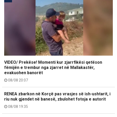
VIDEO/ Prekëse! Momenti kur zjarrfikësi qetëson
fëmijën e trembur nga zjarret në Mallakastër,
evakuohen banorët
08/08 20:07
RENEA zbarkon në Korçë pas vrasjes së ish-ushtarit, i
riu nuk gjendet në banesë, zbulohet fotoja e autorit
08/08 19:35