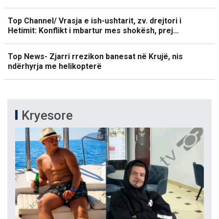
Top Channel/ Vrasja e ish-ushtarit, zv. drejtori i
Hetimit: Konflikt i mbartur mes shokësh, prej…
Top News- Zjarri rrezikon banesat në Krujë, nis
ndërhyrja me helikopterë
Kryesore