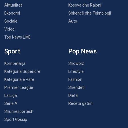
Aktualitet
Kosova dhe Rajoni
Ekonomi
Shkencë dhe Teknologji
Sociale
Auto
Video
Top News LIVE
Sport
Pop News
Kombëtarja
Showbiz
Kategoria Superiore
Lifestyle
Kategoria e Parë
Fashion
Premier League
Shëndeti
La Liga
Dieta
Serie A
Receta gatimi
Shumësportësh
Sport Gossip