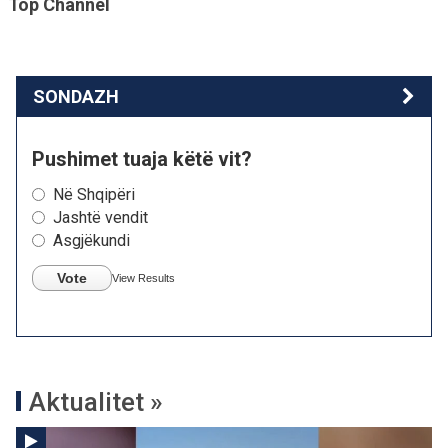
Top Channel
SONDAZH
Pushimet tuaja këtë vit?
Në Shqipëri
Jashtë vendit
Asgjëkundi
Vote
View Results
Aktualitet »