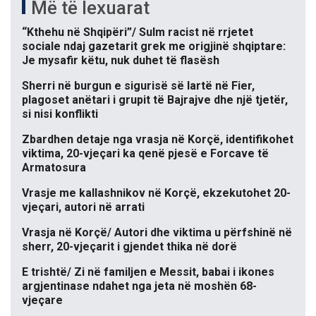
Më të lexuarat
“Kthehu në Shqipëri”/ Sulm racist në rrjetet
sociale ndaj gazetarit grek me origjinë shqiptare:
Je mysafir këtu, nuk duhet të flasësh
Sherri në burgun e sigurisë së lartë në Fier,
plagoset anëtari i grupit të Bajrajve dhe një tjetër,
si nisi konflikti
Zbardhen detaje nga vrasja në Korçë, identifikohet
viktima, 20-vjeçari ka qenë pjesë e Forcave të
Armatosura
Vrasje me kallashnikov në Korçë, ekzekutohet 20-
vjeçari, autori në arrati
Vrasja në Korçë/ Autori dhe viktima u përfshinë në
sherr, 20-vjeçarit i gjendet thika në dorë
E trishtë/ Zi në familjen e Messit, babai i ikones
argjentinase ndahet nga jeta në moshën 68-
vjeçare