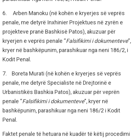
6. Arben Manoku (në kohën e kryerjes së veprës
penale, me detyrë Inxhinier Projektues në zyrën e
projekteve pranë Bashkisë Patos), akuzuar për
kryerjen e veprës penale “
Falsifikimi i dokumenteve
”,
kryer në bashkëpunim, parashikuar nga neni 186/2, i
Kodit Penal.
7. Boreta Murati (në kohën e kryerjes së veprës
penale, me detyrë Specialiste në Drejtorinë e
Urbanistikës Bashkia Patos), akuzuar për veprën
penale “
Falsifikimi i dokumenteve
”, kryer në
bashkëpunim, parashikuar nga neni 186/2 i Kodit
Penal.
Faktet penale të hetuara në kuadër të këtij procedimi