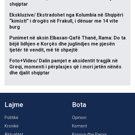
shqiptar
Ekskluzive/ Ekstradohet nga Kolumbia në Shqipëri
“kimisti” i drogës në Frakull, i dënuar me 14 vite
burg
Punimet në aksin Elbasan-Qafë Thanë, Rama: Do ta
bëjë lidhjen e Korçës dhe juglindjes me pjesën
tjetër të vendit, më të shpejtë
Foto+Video/ Dalin pamjet e aksidentit tragjik në
Greqi, momenti i përplasjes që i mori jetën nënës
dhe djalit shqiptar
Lajme
Bota
Politikë
Opinion
Kronikë
Koment
Aktualitet
Kosova dhe Rajoni