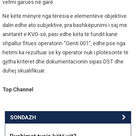
vetmi garues në garë.
Në këtë mënyrë nga tërësia e elementëve objektive
dalin edhe ato subjektive, pra bashkëpunimi i saj me
anëtarët e KVO-së, pasi edhe këta të fundit kanë
shpallur fitues operatorin “Genti 001”, edhe pse nga
hetimi ka rezultuar se ky operator nuk i plotësonte të
gjitha kriteret dhe dokumentacionin sipas DST dhe
duhej skualifikuar.
Top Channel
SONDAZH