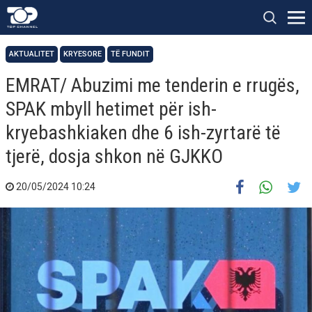
AKTUALITET
KRYESORE
TË FUNDIT
EMRAT/ Abuzimi me tenderin e rrugës,
SPAK mbyll hetimet për ish-
kryebashkiaken dhe 6 ish-zyrtarë të
tjerë, dosja shkon në GJKKO
20/05/2024 10:24