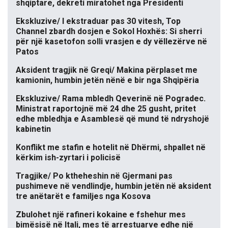
shqiptare, dekreti miratohet nga Presidenti
Ekskluzive/ I ekstraduar pas 30 vitesh, Top
Channel zbardh dosjen e Sokol Hoxhës: Si sherri
për një kasetofon solli vrasjen e dy vëllezërve në
Patos
Aksident tragjik në Greqi/ Makina përplaset me
kamionin, humbin jetën nënë e bir nga Shqipëria
Ekskluzive/ Rama mbledh Qeverinë në Pogradec.
Ministrat raportojnë më 24 dhe 25 gusht, pritet
edhe mbledhja e Asamblesë që mund të ndryshojë
kabinetin
Konflikt me stafin e hotelit në Dhërmi, shpallet në
kërkim ish-zyrtari i policisë
Tragjike/ Po ktheheshin në Gjermani pas
pushimeve në vendlindje, humbin jetën në aksident
tre anëtarët e familjes nga Kosova
Zbulohet një rafineri kokaine e fshehur mes
bimësisë në Itali, mes të arrestuarve edhe një