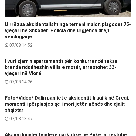
U rrëzua aksidentalisht nga terreni malor, plagoset 75-
vjeçari në Shkodër. Policia dhe urgjenca drejt
vendngjarje
07/08 14:52
I vuri zjarrin apartamentit për konkurrencë teksa
brenda ndodheshin vëlla e motër, arrestohet 33-
vjeçari në Vlorë
07/08 14:26
Foto+Video/ Dalin pamjet e aksidentit tragjik në Greqi,
momenti i përplasjes që i mori jetën nënës dhe djalit
shqiptar
07/08 13:47
Aksion kundër lëndëve narkotike në Pukë, arrestohet