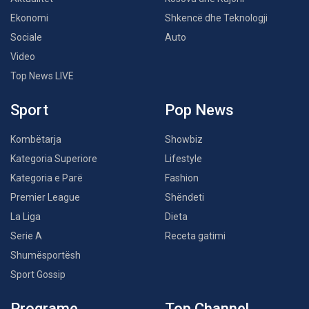
Ekonomi
Shkencë dhe Teknologji
Sociale
Auto
Video
Top News LIVE
Sport
Pop News
Kombëtarja
Showbiz
Kategoria Superiore
Lifestyle
Kategoria e Parë
Fashion
Premier League
Shëndeti
La Liga
Dieta
Serie A
Receta gatimi
Shumësportësh
Sport Gossip
Programe
Top Channel