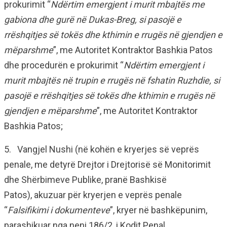
prokurimit “
Ndërtim emergjent i murit mbajtës me
gabiona dhe gurë në Dukas-Breg, si pasojë e
rrëshqitjes së tokës dhe kthimin e rrugës në gjendjen e
mëparshme
”, me Autoritet Kontraktor Bashkia Patos
dhe procedurën e prokurimit “
Ndërtim emergjent i
murit mbajtës në trupin e rrugës në fshatin Ruzhdie, si
pasojë e rrëshqitjes së tokës dhe kthimin e rrugës në
gjendjen e mëparshme
”, me Autoritet Kontraktor
Bashkia Patos;
5. Vangjel Nushi (në kohën e kryerjes së veprës
penale, me detyrë Drejtor i Drejtorisë së Monitorimit
dhe Shërbimeve Publike, pranë Bashkisë
Patos), akuzuar për kryerjen e veprës penale
“
Falsifikimi i dokumenteve
”, kryer në bashkëpunim,
parashikuar nga neni 186/2, i Kodit Penal.