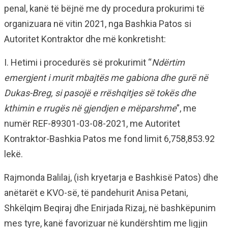
penal, kanë të bëjnë me dy procedura prokurimi të
organizuara në vitin 2021, nga Bashkia Patos si
Autoritet Kontraktor dhe më konkretisht:
I. Hetimi i procedurës së prokurimit “
Ndërtim
emergjent i murit mbajtës me gabiona dhe gurë në
Dukas-Breg, si pasojë e rrëshqitjes së tokës dhe
kthimin e rrugës në gjendjen e mëparshme
”, me
numër REF-89301-03-08-2021, me Autoritet
Kontraktor-Bashkia Patos me fond limit 6,758,853.92
lekë.
Rajmonda Balilaj, (ish kryetarja e Bashkisë Patos) dhe
anëtarët e KVO-së, të pandehurit Anisa Petani,
Shkëlqim Beqiraj dhe Enirjada Rizaj, në bashkëpunim
mes tyre, kanë favorizuar në kundërshtim me ligjin