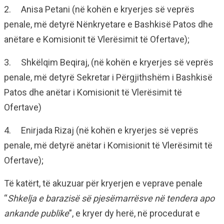
2. Anisa Petani (në kohën e kryerjes së veprës
penale, më detyrë Nënkryetare e Bashkisë Patos dhe
anëtare e Komisionit të Vlerësimit të Ofertave);
3. Shkëlqim Beqiraj, (në kohën e kryerjes së veprës
penale, më detyrë Sekretar i Përgjithshëm i Bashkisë
Patos dhe anëtar i Komisionit të Vlerësimit të
Ofertave)
4. Enirjada Rizaj (në kohën e kryerjes së veprës
penale, më detyrë anëtar i Komisionit të Vlerësimit të
Ofertave);
Të katërt, të akuzuar për kryerjen e veprave penale
“
Shkelja e barazisë së pjesëmarrësve në tendera apo
ankande publike
”, e kryer dy herë, në procedurat e