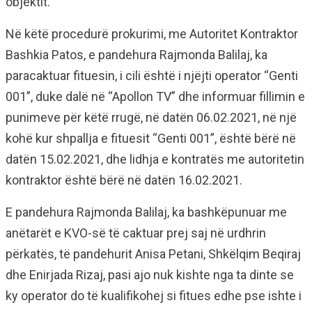
objektit.
Në këtë procedurë prokurimi, me Autoritet Kontraktor
Bashkia Patos, e pandehura Rajmonda Balilaj, ka
paracaktuar fituesin, i cili është i njëjti operator “Genti
001”, duke dalë në “Apollon TV” dhe informuar fillimin e
punimeve për këtë rrugë, në datën 06.02.2021, në një
kohë kur shpallja e fituesit “Genti 001”, është bërë në
datën 15.02.2021, dhe lidhja e kontratës me autoritetin
kontraktor është bërë në datën 16.02.2021.
E pandehura Rajmonda Balilaj, ka bashkëpunuar me
anëtarët e KVO-së të caktuar prej saj në urdhrin
përkatës, të pandehurit Anisa Petani, Shkëlqim Beqiraj
dhe Enirjada Rizaj, pasi ajo nuk kishte nga ta dinte se
ky operator do të kualifikohej si fitues edhe pse ishte i