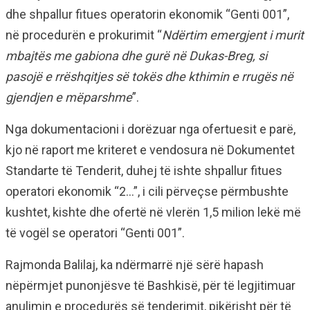
dhe shpallur fitues operatorin ekonomik “Genti 001”,
në procedurën e prokurimit “
Ndërtim emergjent i murit
mbajtës me gabiona dhe gurë në Dukas-Breg, si
pasojë e rrëshqitjes së tokës dhe kthimin e rrugës në
gjendjen e mëparshme
”.
Nga dokumentacioni i dorëzuar nga ofertuesit e parë,
kjo në raport me kriteret e vendosura në Dokumentet
Standarte të Tenderit, duhej të ishte shpallur fitues
operatori ekonomik “2…”, i cili përveçse përmbushte
kushtet, kishte dhe ofertë në vlerën 1,5 milion lekë më
të vogël se operatori “Genti 001”.
Rajmonda Balilaj, ka ndërmarrë një sërë hapash
nëpërmjet punonjësve të Bashkisë, për të legjitimuar
anulimin e procedurës së tenderimit, pikërisht për të