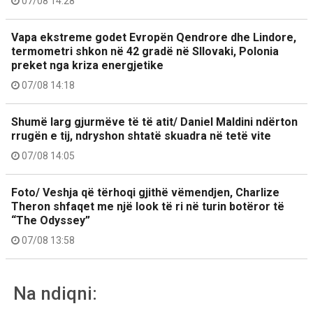
07/08 14:28
Vapa ekstreme godet Evropën Qendrore dhe Lindore,
termometri shkon në 42 gradë në Sllovaki, Polonia
preket nga kriza energjetike
07/08 14:18
Shumë larg gjurmëve të të atit/ Daniel Maldini ndërton
rrugën e tij, ndryshon shtatë skuadra në tetë vite
07/08 14:05
Foto/ Veshja që tërhoqi gjithë vëmendjen, Charlize
Theron shfaqet me një look të ri në turin botëror të
“The Odyssey”
07/08 13:58
Na ndiqni: