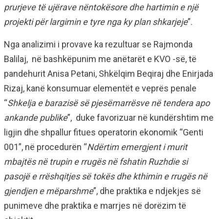
prurjeve të ujërave nëntokësore dhe hartimin e një
projekti për largimin e tyre nga ky plan shkarjeje
”.
Nga analizimi i provave ka rezultuar se Rajmonda
Balilaj, në bashkëpunim me anëtarët e KVO -së, të
pandehurit Anisa Petani, Shkëlqim Beqiraj dhe Enirjada
Rizaj, kanë konsumuar elementët e veprës penale
“
Shkelja e barazisë së pjesëmarrësve në tendera apo
ankande publike
”, duke favorizuar në kundërshtim me
ligjin dhe shpallur fitues operatorin ekonomik “Genti
001”, në procedurën “
Ndërtim emergjent i murit
mbajtës në trupin e rrugës në fshatin Ruzhdie si
pasojë e rrëshqitjes së tokës dhe kthimin e rrugës në
gjendjen e mëparshme
”, dhe praktika e ndjekjes së
punimeve dhe praktika e marrjes në dorëzim të