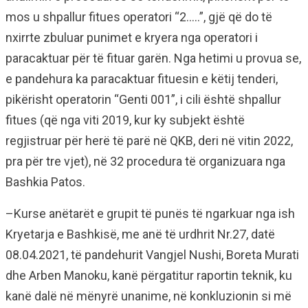
mos u shpallur fitues operatori “2…..”, gjë që do të
nxirrte zbuluar punimet e kryera nga operatori i
paracaktuar për të fituar garën. Nga hetimi u provua se,
e pandehura ka paracaktuar fituesin e këtij tenderi,
pikërisht operatorin “Genti 001”, i cili është shpallur
fitues (që nga viti 2019, kur ky subjekt është
regjistruar për herë të parë në QKB, deri në vitin 2022,
pra për tre vjet), në 32 procedura të organizuara nga
Bashkia Patos.
–Kurse anëtarët e grupit të punës të ngarkuar nga ish
Kryetarja e Bashkisë, me anë të urdhrit Nr.27, datë
08.04.2021, të pandehurit Vangjel Nushi, Boreta Murati
dhe Arben Manoku, kanë përgatitur raportin teknik, ku
kanë dalë në mënyrë unanime, në konkluzionin si më