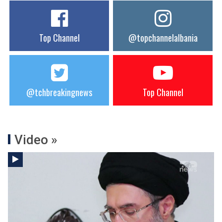
Top Channel
@topchannelalbania
@tchbreakingnews
Top Channel
Video »