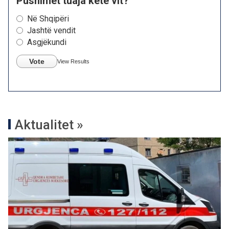
Pushimet tuaja këtë vit?
Në Shqipëri
Jashtë vendit
Asgjëkundi
Vote
View Results
Aktualitet »