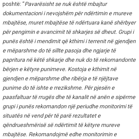
poshtë: “
Pavarësisht se nuk është mbajtur
dokumentacioni i nevojshëm për ndërtimin e mureve
mbajtëse, muret mbajtëse të ndërtuara kanë shërbyer
për pengimin e avancimit të shkarjes së dheut. Grupi i
punës është i mendimit që kthimi i terrenit në gjendjen
e mëparshme do të sillte pasoja dhe ngjarje të
papritura në këtë shkarje dhe nuk do të rekomandonte
bërjen e këtyre punimeve. Kostoja e kthimit në
gjendjen e mëparshme dhe ribërja e të njëjtave
punime do të ishte e rrezikshme. Për pjesën e
paasfaltuar të rrugës dhe të kanalit në anën e sipërme
grupi i punës rekomandon një periudhe monitorimi të
situatës në vend për të parë rezultatet e
qëndrueshmërisë së ndërtimit të këtyre mureve
mbajtëse. Rekomandojmë edhe monitorimin e