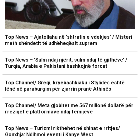
Top News – Ajatollahu në ‘shtratin e vdekjes’ / Misteri
rreth shëndetit të udhëheqësit suprem
Top News – ‘Sulm ndaj njërit, sulm ndaj të gjithëve’ /
Turqia, Arabia e Pakistani bashkojnë forcat
Top Channel/ Greqi, kryebashkiaku i Stylidës është
lënë në paraburgim për zjarrin pranë Athinës
Top Channel/ Meta gjobitet me 567 milionë dollarë për
rreziqet e platformave ndaj fëmijëve
Top News – Turizmi rikthehet në shinat e rritjes/
Gonxhja: Ndihmoi eventi i Kanye West