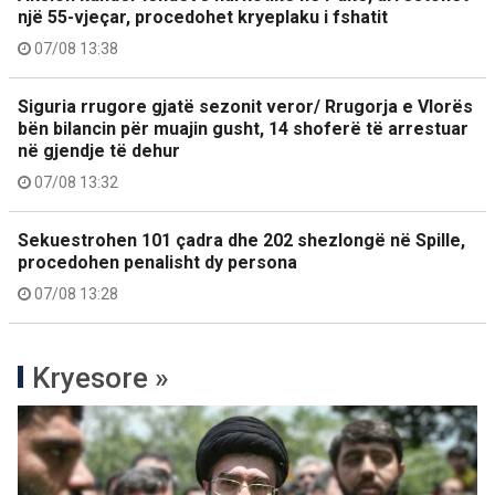
një 55-vjeçar, procedohet kryeplaku i fshatit
07/08 13:38
Siguria rrugore gjatë sezonit veror/ Rrugorja e Vlorës
bën bilancin për muajin gusht, 14 shoferë të arrestuar
në gjendje të dehur
07/08 13:32
Sekuestrohen 101 çadra dhe 202 shezlongë në Spille,
procedohen penalisht dy persona
07/08 13:28
Kryesore »