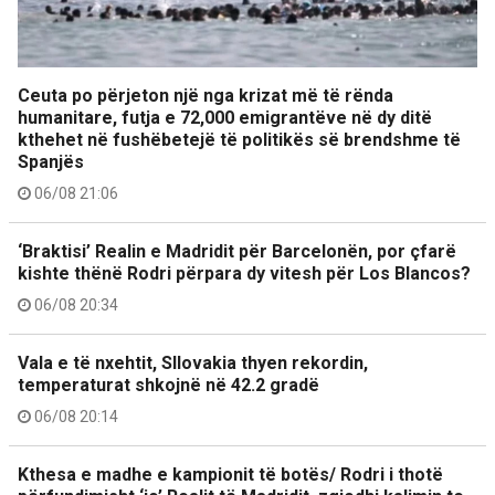
Ceuta po përjeton një nga krizat më të rënda
humanitare, futja e 72,000 emigrantëve në dy ditë
kthehet në fushëbetejë të politikës së brendshme të
Spanjës
06/08 21:06
‘Braktisi’ Realin e Madridit për Barcelonën, por çfarë
kishte thënë Rodri përpara dy vitesh për Los Blancos?
06/08 20:34
Vala e të nxehtit, Sllovakia thyen rekordin,
temperaturat shkojnë në 42.2 gradë
06/08 20:14
Kthesa e madhe e kampionit të botës/ Rodri i thotë