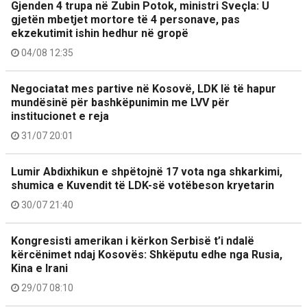
Gjenden 4 trupa në Zubin Potok, ministri Sveçla: U
gjetën mbetjet mortore të 4 personave, pas
ekzekutimit ishin hedhur në gropë
04/08 12:35
Negociatat mes partive në Kosovë, LDK lë të hapur
mundësinë për bashkëpunimin me LVV për
institucionet e reja
31/07 20:01
Lumir Abdixhikun e shpëtojnë 17 vota nga shkarkimi,
shumica e Kuvendit të LDK-së votëbeson kryetarin
30/07 21:40
Kongresisti amerikan i kërkon Serbisë t’i ndalë
kërcënimet ndaj Kosovës: Shkëputu edhe nga Rusia,
Kina e Irani
29/07 08:10