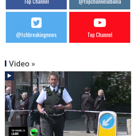
Top Channel
@topchannelalbania
@tchbreakingnews
Top Channel
Video »