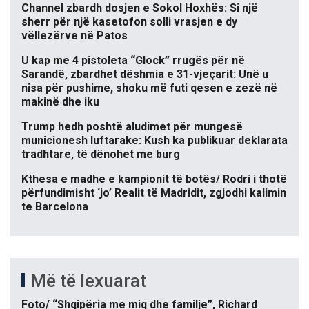
Channel zbardh dosjen e Sokol Hoxhës: Si një
sherr për një kasetofon solli vrasjen e dy
vëllezërve në Patos
U kap me 4 pistoleta “Glock” rrugës për në
Sarandë, zbardhet dëshmia e 31-vjeçarit: Unë u
nisa për pushime, shoku më futi qesen e zezë në
makinë dhe iku
Trump hedh poshtë aludimet për mungesë
municionesh luftarake: Kush ka publikuar deklarata
tradhtare, të dënohet me burg
Kthesa e madhe e kampionit të botës/ Rodri i thotë
përfundimisht ‘jo’ Realit të Madridit, zgjodhi kalimin
te Barcelona
Më të lexuarat
Foto/ “Shqipëria me miq dhe familje”, Richard