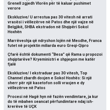
Grenell zgjedh Vlorën për të kaluar pushimet
verore
Ekskluzive/ U arrestua pas 30 vitesh në arrati
vrasësi i vëllezërve në Patos dhe një vajze në
Belgjikë, SHBA ekstradon në Shqipëri Sokol
Hoxhën
Marrëveshja që ndryshon lojën në Mesdhe, Franca
futet në projektin miliarda euro Greqi-Qipro
Çfarë është dokumenti “Besa” që Rama u propozoi
shqiptarëve? Kryeministri e shpjegon me katër
fjalë
Ekskluzive/ I ekstraduar pas 30 vitesh, Top
Channel zbardh dosjen e Sokol Hoxhës: Si një
sherr për një kasetofon solli vrasjen e dy
vëllezërve në Patos
Procesi në Hagë hyn në fazën vendimtare, ja kur
do të mbahen seancat përfundimtare ndaj ish-
krerëve të UÇK