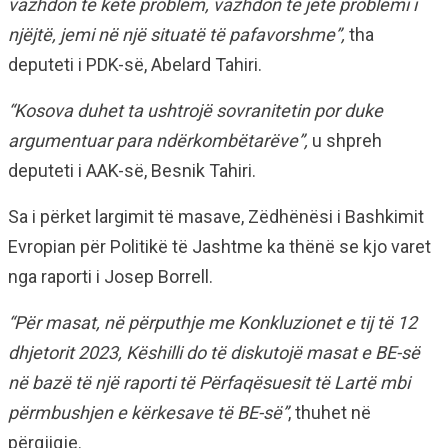
vazhdon të ketë problem, vazhdon të jetë problemi i
njëjtë, jemi në një situatë të pafavorshme”,
tha
deputeti i PDK-së, Abelard Tahiri.
“Kosova duhet ta ushtrojë sovranitetin por duke
argumentuar para ndërkombëtarëve”,
u shpreh
deputeti i AAK-së, Besnik Tahiri.
Sa i përket largimit të masave, Zëdhënësi i Bashkimit
Evropian për Politikë të Jashtme ka thënë se kjo varet
nga raporti i Josep Borrell.
“Për masat, në përputhje me Konkluzionet e tij të 12
dhjetorit 2023, Këshilli do të diskutojë masat e BE-së
në bazë të një raporti të Përfaqësuesit të Lartë mbi
përmbushjen e kërkesave të BE-së”
, thuhet në
përgjigje.