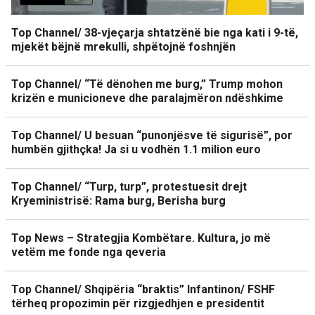
Top Channel/ 38-vjeçarja shtatzënë bie nga kati i 9-të,
mjekët bëjnë mrekulli, shpëtojnë foshnjën
Top Channel/ “Të dënohen me burg,” Trump mohon
krizën e municioneve dhe paralajmëron ndëshkime
Top Channel/ U besuan “punonjësve të sigurisë”, por
humbën gjithçka! Ja si u vodhën 1.1 milion euro
Top Channel/ “Turp, turp”, protestuesit drejt
Kryeministrisë: Rama burg, Berisha burg
Top News – Strategjia Kombëtare. Kultura, jo më
vetëm me fonde nga qeveria
Top Channel/ Shqipëria “braktis” Infantinon/ FSHF
tërheq propozimin për rizgjedhjen e presidentit