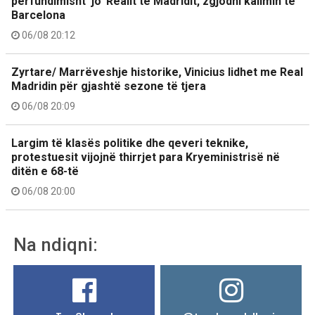
përfundimisht ‘jo’ Realit të Madridit, zgjodhi kalimin te
Barcelona
06/08 20:12
Zyrtare/ Marrëveshje historike, Vinicius lidhet me Real
Madridin për gjashtë sezone të tjera
06/08 20:09
Largim të klasës politike dhe qeveri teknike,
protestuesit vijojnë thirrjet para Kryeministrisë në
ditën e 68-të
06/08 20:00
Na ndiqni: