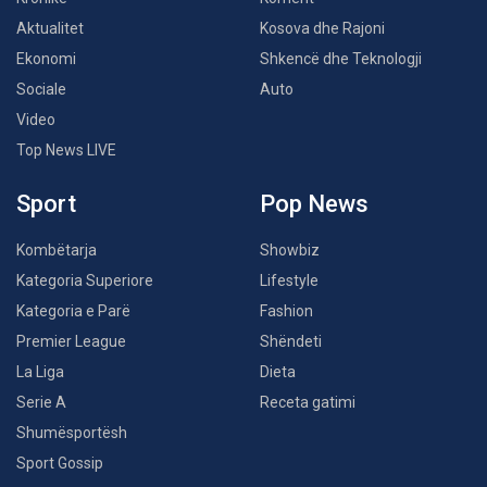
Aktualitet
Kosova dhe Rajoni
Ekonomi
Shkencë dhe Teknologji
Sociale
Auto
Video
Top News LIVE
Sport
Pop News
Kombëtarja
Showbiz
Kategoria Superiore
Lifestyle
Kategoria e Parë
Fashion
Premier League
Shëndeti
La Liga
Dieta
Serie A
Receta gatimi
Shumësportësh
Sport Gossip