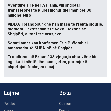
Aventurë e re për Asllanin, ylli shqiptar
transferohet te klubi i njohur gjerman për 30
milionë euro
VIDEO/ I prangosur dhe nën masa të rrepta sigurie,
momenti i ekstradimit të Sokol Hoxhës në
Shqipëri, autor i tre vrasjeve
Senati amerikan konfirmon Eric P. Wendt si
ambasador të SHBA-së në Shqipëri
Tronditëse në Britani/ 38-vjeçarja shtatzënë bie
nga kati i nëntë dhe humb jetën, por mjekët
shpëtojnë foshnjën e saj
Lajme
Bota
Politikë
Opinion
Kronikë
Koment