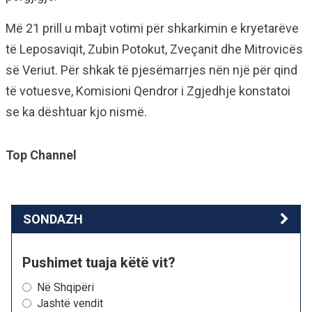
Më 21 prill u mbajt votimi për shkarkimin e kryetarëve
të Leposaviqit, Zubin Potokut, Zveçanit dhe Mitrovicës
së Veriut. Për shkak të pjesëmarrjes nën një për qind
të votuesve, Komisioni Qendror i Zgjedhje konstatoi
se ka dështuar kjo nismë.
Top Channel
SONDAZH
Pushimet tuaja këtë vit?
Në Shqipëri
Jashtë vendit