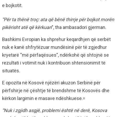
e bojkotit.
“Për ta thënë troç: ata që bënë thirrje për bojkot morën
pikërisht atë që kërkuan
”, tha ambasadori gjerman.
Bashkimi Evropian ka shprehur keqardhjen që serbët
nuk e kanë shfrytëzuar mundësinë për të zgjedhur
kryetarë “më përfaqësues”, ndërkohë që shtojnë se
rezultati i votimit nuk i kontribuon shtensionimit të
situatës.
E opozita në Kosovë njëzëri akuzon Serbinë për
përfshirje në çështje të brendshme të Kosovës dhe
kërkon largimin e masave ndëshkuese.=
“Nuk i zgjidh asgjë, problemi është në derë, Kosova