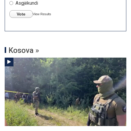
Asgjëkundi
Vote
View Results
Kosova »