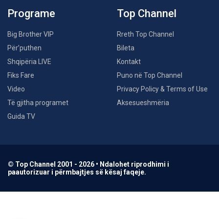
Programe
Top Channel
Big Brother VIP
Rreth Top Channel
Për’puthen
Bileta
Shqipëria LIVE
Kontakt
Fiks Fare
Puno në Top Channel
Video
Privacy Policy & Terms of Use
Të gjitha programet
Aksesueshmëria
Guida TV
© Top Channel 2001 - 2026 • Ndalohet riprodhimi i
paautorizuar i përmbajtjes së kësaj faqeje.