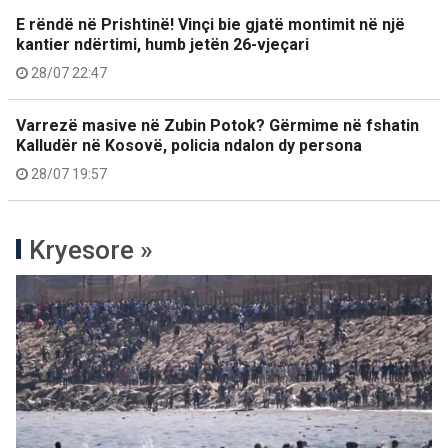
E rëndë në Prishtinë! Vinçi bie gjatë montimit në një
kantier ndërtimi, humb jetën 26-vjeçari
28/07 22:47
Varrezë masive në Zubin Potok? Gërmime në fshatin
Kalludër në Kosovë, policia ndalon dy persona
28/07 19:57
Kryesore »