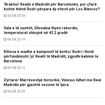
‘Braktisi’ Realin e Madridit për Barcelonën, por çfarë
kishte thënë Rodri përpara dy vitesh për Los Blancos?
06/08 20:34
Vala e të nxehtit, Sllovakia thyen rekordin,
temperaturat shkojnë në 42.2 gradë
06/08 20:14
Kthesa e madhe e kampionit të botës/ Rodri i thotë
përfundimisht ‘jo’ Realit të Madridit, zgjodhi kalimin te
Barcelona
06/08 20:12
Zyrtare/ Marrëveshje historike, Vinicius lidhet me Real
Madridin për gjashtë sezone të tjera
06/08 20:09