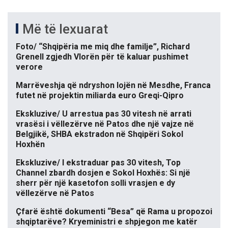
Më të lexuarat
Foto/ “Shqipëria me miq dhe familje”, Richard
Grenell zgjedh Vlorën për të kaluar pushimet
verore
Marrëveshja që ndryshon lojën në Mesdhe, Franca
futet në projektin miliarda euro Greqi-Qipro
Ekskluzive/ U arrestua pas 30 vitesh në arrati
vrasësi i vëllezërve në Patos dhe një vajze në
Belgjikë, SHBA ekstradon në Shqipëri Sokol
Hoxhën
Ekskluzive/ I ekstraduar pas 30 vitesh, Top
Channel zbardh dosjen e Sokol Hoxhës: Si një
sherr për një kasetofon solli vrasjen e dy
vëllezërve në Patos
Çfarë është dokumenti “Besa” që Rama u propozoi
shqiptarëve? Kryeministri e shpjegon me katër