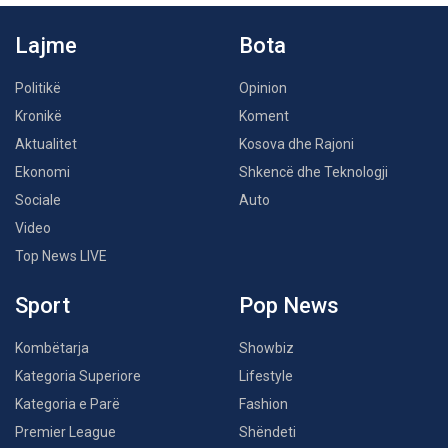
Lajme
Bota
Politikë
Opinion
Kronikë
Koment
Aktualitet
Kosova dhe Rajoni
Ekonomi
Shkencë dhe Teknologji
Sociale
Auto
Video
Top News LIVE
Sport
Pop News
Kombëtarja
Showbiz
Kategoria Superiore
Lifestyle
Kategoria e Parë
Fashion
Premier League
Shëndeti