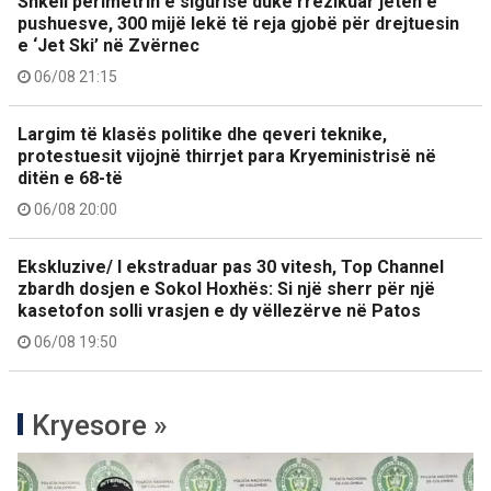
Shkeli perimetrin e sigurisë duke rrezikuar jetën e
pushuesve, 300 mijë lekë të reja gjobë për drejtuesin
e ‘Jet Ski’ në Zvërnec
06/08 21:15
Largim të klasës politike dhe qeveri teknike,
protestuesit vijojnë thirrjet para Kryeministrisë në
ditën e 68-të
06/08 20:00
Ekskluzive/ I ekstraduar pas 30 vitesh, Top Channel
zbardh dosjen e Sokol Hoxhës: Si një sherr për një
kasetofon solli vrasjen e dy vëllezërve në Patos
06/08 19:50
Kryesore »