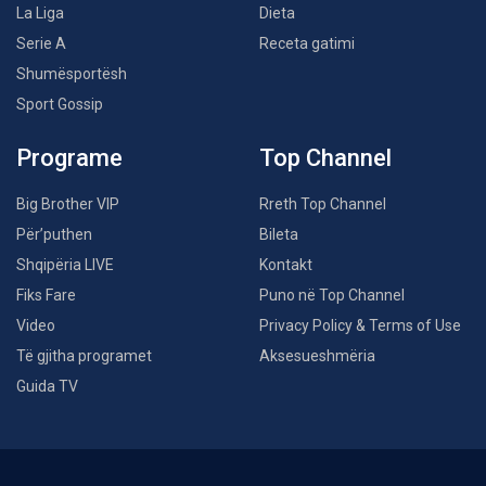
La Liga
Dieta
Serie A
Receta gatimi
Shumësportësh
Sport Gossip
Programe
Top Channel
Big Brother VIP
Rreth Top Channel
Për’puthen
Bileta
Shqipëria LIVE
Kontakt
Fiks Fare
Puno në Top Channel
Video
Privacy Policy & Terms of Use
Të gjitha programet
Aksesueshmëria
Guida TV