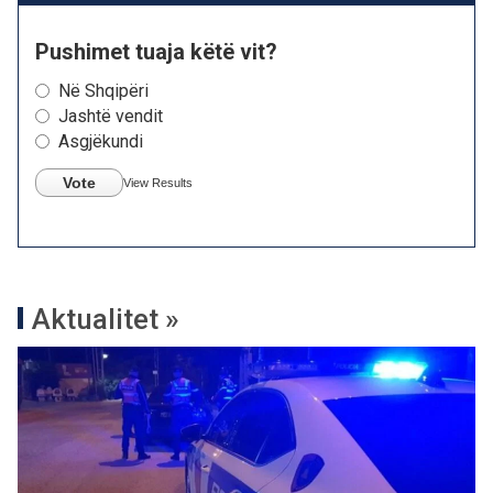
Pushimet tuaja këtë vit?
Në Shqipëri
Jashtë vendit
Asgjëkundi
Vote
View Results
Aktualitet »