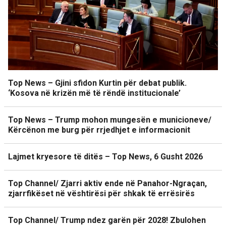
Top News – Gjini sfidon Kurtin për debat publik.
‘Kosova në krizën më të rëndë institucionale’
Top News – Trump mohon mungesën e municioneve/
Kërcënon me burg për rrjedhjet e informacionit
Lajmet kryesore të ditës – Top News, 6 Gusht 2026
Top Channel/ Zjarri aktiv ende në Panahor-Ngraçan,
zjarrfikëset në vështirësi për shkak të errësirës
Top Channel/ Trump ndez garën për 2028! Zbulohen