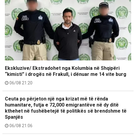
Ekskluzive/ Ekstradohet nga Kolumbia në Shqipëri
“kimisti” i drogës në Frakull, i dënuar me 14 vite burg
06/08 21:20
Ceuta po përjeton një nga krizat më të rënda
humanitare, futja e 72,000 emigrantëve në dy ditë
kthehet në fushëbetejë të politikës së brendshme të
Spanjës
06/08 21:06