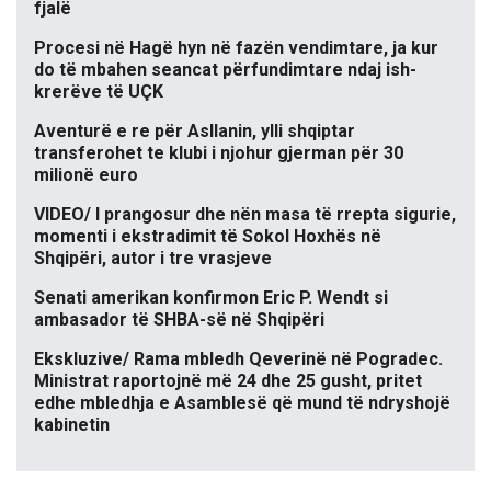
fjalë
Procesi në Hagë hyn në fazën vendimtare, ja kur
do të mbahen seancat përfundimtare ndaj ish-
krerëve të UÇK
Aventurë e re për Asllanin, ylli shqiptar
transferohet te klubi i njohur gjerman për 30
milionë euro
VIDEO/ I prangosur dhe nën masa të rrepta sigurie,
momenti i ekstradimit të Sokol Hoxhës në
Shqipëri, autor i tre vrasjeve
Senati amerikan konfirmon Eric P. Wendt si
ambasador të SHBA-së në Shqipëri
Ekskluzive/ Rama mbledh Qeverinë në Pogradec.
Ministrat raportojnë më 24 dhe 25 gusht, pritet
edhe mbledhja e Asamblesë që mund të ndryshojë
kabinetin