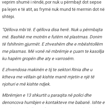
veprim shumë i rëndë, por nuk u përmbajt dot sepse
pa lejen e të atit, as frymë nuk mund të merrnin dot në
shtëpi.
“Qëllova mbi të. E qëllova disa herë. Nuk u përmbajta
më. Bashkë me motrën e futëm në plastmas. Donim
të fshihnim gjurmët. E zhveshëm dhe e mbështollëm
me plasmas. Më vonë në mbrëmje e çuam te kasollja
ku hapëm gropën dhe aty e varrosëm.
E zhvendosa makinën e tij te sektori Rinia dhe u
ktheva me vëllain që kishte marrë mjetin e një të
njohuri e më kishte ndjek.
Mbrëmjen e 13 shkurtit u paraqita në polici dhe
denoncova humbjen e kontakteve me babanë. Ishte e