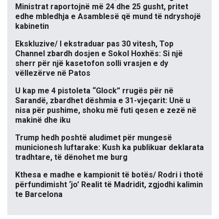
Ministrat raportojnë më 24 dhe 25 gusht, pritet
edhe mbledhja e Asamblesë që mund të ndryshojë
kabinetin
Ekskluzive/ I ekstraduar pas 30 vitesh, Top
Channel zbardh dosjen e Sokol Hoxhës: Si një
sherr për një kasetofon solli vrasjen e dy
vëllezërve në Patos
U kap me 4 pistoleta “Glock” rrugës për në
Sarandë, zbardhet dëshmia e 31-vjeçarit: Unë u
nisa për pushime, shoku më futi qesen e zezë në
makinë dhe iku
Trump hedh poshtë aludimet për mungesë
municionesh luftarake: Kush ka publikuar deklarata
tradhtare, të dënohet me burg
Kthesa e madhe e kampionit të botës/ Rodri i thotë
përfundimisht ‘jo’ Realit të Madridit, zgjodhi kalimin
te Barcelona