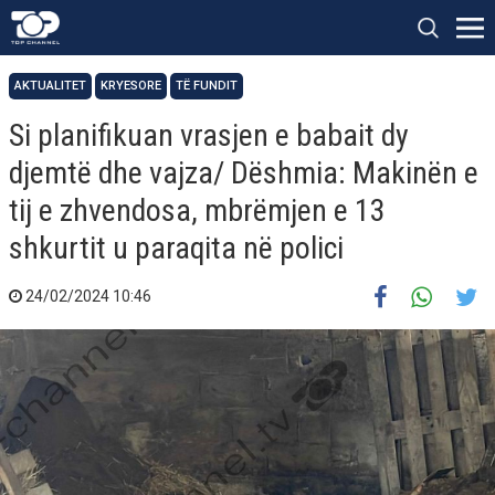
AKTUALITET
KRYESORE
TË FUNDIT
Si planifikuan vrasjen e babait dy
djemtë dhe vajza/ Dëshmia: Makinën e
tij e zhvendosa, mbrëmjen e 13
shkurtit u paraqita në polici
24/02/2024 10:46