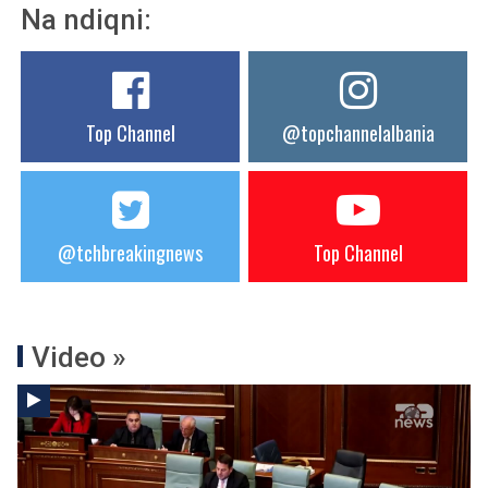
Na ndiqni:
Top Channel
@topchannelalbania
@tchbreakingnews
Top Channel
Video »