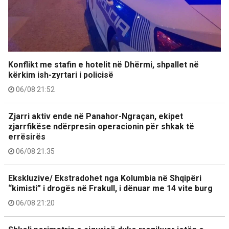
Konflikt me stafin e hotelit në Dhërmi, shpallet në
kërkim ish-zyrtari i policisë
06/08 21:52
Zjarri aktiv ende në Panahor-Ngraçan, ekipet
zjarrfikëse ndërpresin operacionin për shkak të
errësirës
06/08 21:35
Ekskluzive/ Ekstradohet nga Kolumbia në Shqipëri
“kimisti” i drogës në Frakull, i dënuar me 14 vite burg
06/08 21:20