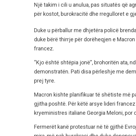
Një takim i cili u anulua, pas situatës që a
për kostot, burokracitë dhe rregulloret e gj
Duke u përballur me dhjetëra policë brenda 
duke bërë thirrje për dorëheqjen e Macron 
francez.
“Kjo është shtëpia jonë”, brohoritën ata, n
demonstratën. Pati disa përleshje me demon
prej tyre.
Macron kishte planifikuar të shëtiste më pa
gjitha poshtë. Për këtë arsye lideri france
kryeministres italiane Georgia Meloni, por
Fermerët kanë protestuar në të gjithë Evro
mira, më pak burokraci dhe duke denoncu