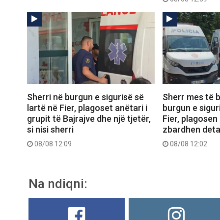
Sherri në burgun e sigurisë së
Sherr mes të 
lartë në Fier, plagoset anëtari i
burgun e sigur
grupit të Bajrajve dhe një tjetër,
Fier, plagosen
si nisi sherri
zbardhen deta
08/08 12:09
08/08 12:02
Na ndiqni: