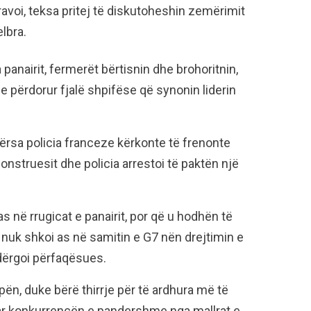
gravoi, teksa pritej të diskutoheshin zemërimit
elbra.
panairit, fermerët bërtisnin dhe brohoritnin,
e përdorur fjalë shpifëse që synonin liderin
dërsa policia franceze kërkonte të frenonte
struesit dhe policia arrestoi të paktën një
s në rrugicat e panairit, por që u hodhën të
z nuk shkoi as në samitin e G7 nën drejtimin e
 dërgoi përfaqësues.
pën, duke bërë thirrje për të ardhura më të
ar konkurrencën e pandershme nga mallrat e