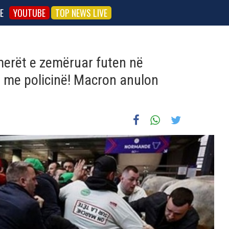
E
YOUTUBE
TOP NEWS LIVE
merët e zemëruar futen në
e me policinë! Macron anulon