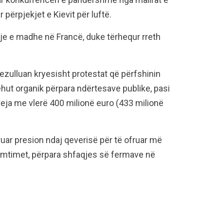
 përpjekjet e Kievit për luftë.
arje e madhe në Francë, duke tërhequr rreth
pezulluan kryesisht protestat që përfshinin
hut organik përpara ndërtesave publike, pasi
reja me vlerë 400 milionë euro (433 milionë
truar presion ndaj qeverisë për të ofruar më
mtimet, përpara shfaqjes së fermave në