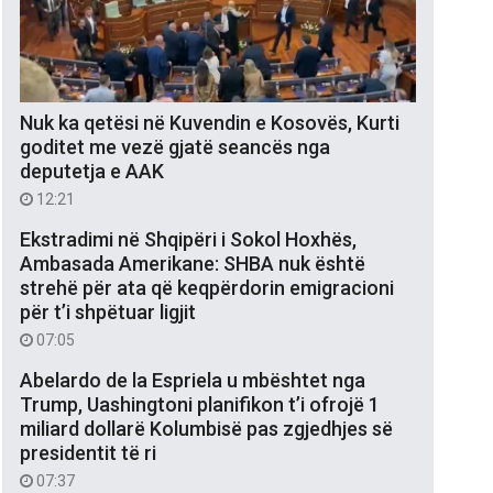
Nuk ka qetësi në Kuvendin e Kosovës, Kurti
goditet me vezë gjatë seancës nga
deputetja e AAK
12:21
Ekstradimi në Shqipëri i Sokol Hoxhës,
Ambasada Amerikane: SHBA nuk është
strehë për ata që keqpërdorin emigracioni
për t’i shpëtuar ligjit
07:05
Abelardo de la Espriela u mbështet nga
Trump, Uashingtoni planifikon t’i ofrojë 1
miliard dollarë Kolumbisë pas zgjedhjes së
presidentit të ri
07:37