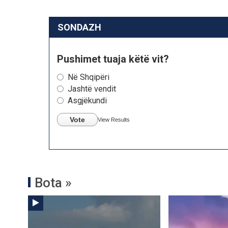
SONDAZH
Pushimet tuaja këtë vit?
Në Shqipëri
Jashtë vendit
Asgjëkundi
Vote
View Results
Bota »