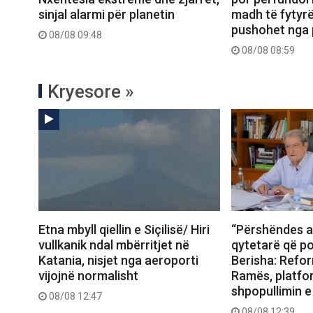
sinjal alarmi për planetin
madh të fytyrë
pushohet nga
08/08 09:48
08/08 08:59
Kryesore »
Etna mbyll qiellin e Siçilisë/ Hiri
“Përshëndes a
vullkanik ndal mbërritjet në
qytetarë që po
Katania, nisjet nga aeroporti
Berisha: Refor
vijojnë normalisht
Ramës, platfo
shpopullimin e
08/08 12:47
08/08 12:39