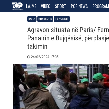
LAJME
VIDEO
SPORT
POP NEWS
PROGRAM
BOTA
KRYESORE
TË FUNDIT
Agravon situata në Paris/ Fer
Panairin e Bujqësisë, përplasj
takimin
24/02/2024 17:35