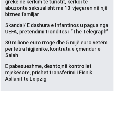
greke në kërkim të turistit, kërkoi të
abuzonte seksualisht me 10-vjeçaren në një
biznes familjar
Skandal/ E dashura e Infantinos u pagua nga
UEFA, pretendimi tronditës i “The Telegraph”
30 milionë euro rrogë dhe 5 mijë euro vetëm
për letra higjienike, kontrata e çmendur e
Salah
E pabesueshme, dështojnë kontrollet
mjekësore, prishet transferimi i Fisnik
Asllanit te Leipzig