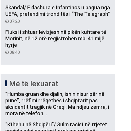
Skandal/ E dashura e Infantinos u pagua nga
UEFA, pretendimi tronditës i “The Telegraph”
07:20
Fluksi i shtuar lëvizjesh në pikën kufitare të
Morinit, në 12 orë regjistrohen mbi 41 mijë
hyrje
08:40
Më të lexuarat
“Humba gruan dhe djalin, ishin nisur për në
punë”, rrëfimi rrëqethës i shqiptarit pas
aksidentit tragjik në Greqi: Ma ndjeu zemra, i
mora në telefon…
“Kthehu në Shqipëri”/ Sulm racist në rrjetet
sociale ndaj gazetarit grek me origjinë