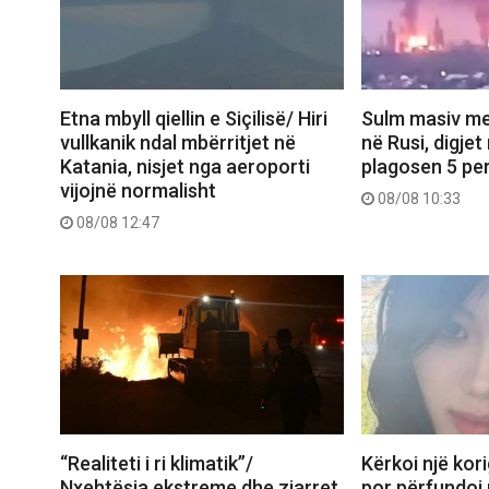
Etna mbyll qiellin e Siçilisë/ Hiri
Sulm masiv me
vullkanik ndal mbërritjet në
në Rusi, digjet
Katania, nisjet nga aeroporti
plagosen 5 pe
vijojnë normalisht
08/08 10:33
08/08 12:47
“Realiteti i ri klimatik”/
Kërkoi një kori
Nxehtësia ekstreme dhe zjarret,
por përfundoi