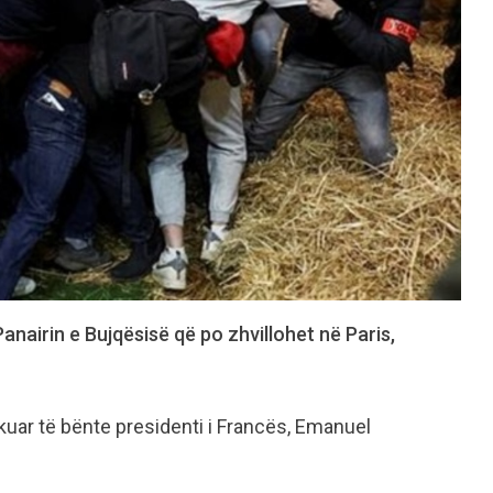
airin e Bujqësisë që po zhvillohet në Paris,
ikuar të bënte presidenti i Francës, Emanuel