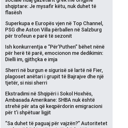
shqiptare: Je mysafir këtu, nuk duhet të
flasësh
Superkupa e Europës vjen në Top Channel,
PSG dhe Aston Villa përballen në Salzburg
për trofeun e parë të sezonit
Ish konkurrentja e “Për’Puthen” bëhet nënë
për herë të parë, emocionon me dedikimin:
Dielli im, gjithçka e imja
Sherri në burgun e sigurisë së lartë në Fier,
plagoset anëtari i grupit të Bajrajve dhe një
tjetër, si nisi sherri
Ekstradimi në Shqipëri i Sokol Hoxhës,
Ambasada Amerikane: SHBA nuk është
strehë për ata që keqpërdorin emigracioni
për t’i shpëtuar ligjit
“Sa duhet të paguaj për vajzën?” Autoritetet