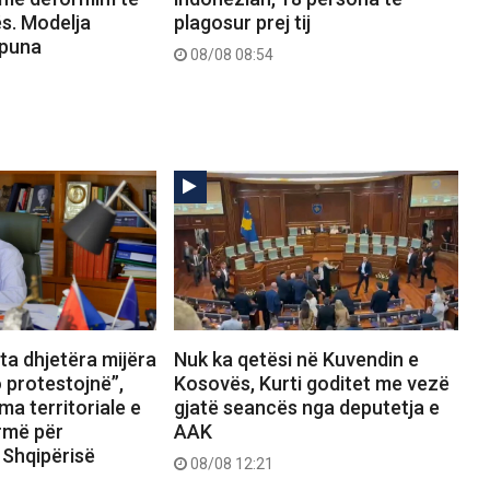
s. Modelja
plagosur prej tij
 puna
08/08 08:54
ta dhjetëra mijëra
Nuk ka qetësi në Kuvendin e
 protestojnë”,
Kosovës, Kurti goditet me vezë
ma territoriale e
gjatë seancës nga deputetja e
rmë për
AAK
 Shqipërisë
08/08 12:21