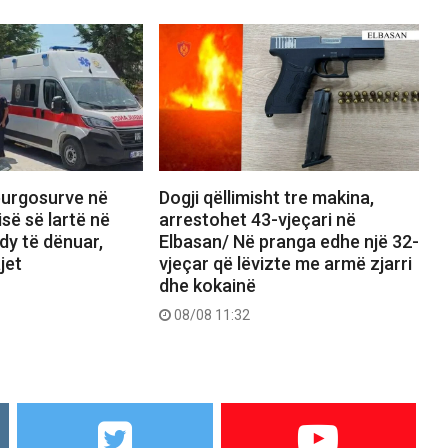
burgosurve në
Dogji qëllimisht tre makina,
isë së lartë në
arrestohet 43-vjeçari në
 dy të dënuar,
Elbasan/ Në pranga edhe një 32-
jet
vjeçar që lëvizte me armë zjarri
dhe kokainë
08/08 11:32