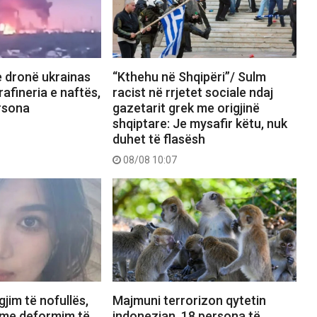
 dronë ukrainas
“Kthehu në Shqipëri”/ Sulm
 rafineria e naftës,
racist në rrjetet sociale ndaj
rsona
gazetarit grek me origjinë
shqiptare: Je mysafir këtu, nuk
duhet të flasësh
08/08 10:07
gjim të nofullës,
Majmuni terrorizon qytetin
 me deformim të
indonezian, 18 persona të