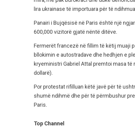
lira ukrainase të importuara për të ndihmuar
Panairi i Bujqësisë në Paris është një ngj
600,000 vizitorë gjatë nëntë ditëve.
Fermerët francezë në fillim të këtij muaji 
bllokimin e autostradave dhe hedhjen e ple
kryeministri Gabriel Attal premtoi masa të 
dollarë).
Por protestat rifilluan këtë javë për të ush
shumë ndihmë dhe për të përmbushur pre
Paris.
Top Channel