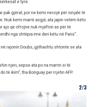
kërkesat e tyre.
 pak gjërat, por ne kemi nevojë për sinjale të
re. Nuk kemi marrë asgjë, ata japin vetëm këto
or ajo qe ofrojne nuk mjafton as për të
 erdhi nga shtëpia ime deri këtu në Paris”.
në rajonin Doubs, gjithashtu shtonte se ata
in njeri, sepse ata po na marrin si të
 të ikim”, tha Bonguay per rrjetin AFP.
2/3