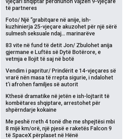
vjeçari shqiptar përdhunon vajzën 9-vjeçare
të partneres
Foto/ Një “grabitqare në anije, ish-
kuzhinierja 25-vjeçare akuzohet për një sërë
sulmesh seksuale ndaj… marinarëve
83 vite në fund të detit Jon/ Zbulohet anija
gjermane e Luftës së Dytë Botërore, e
vetmja e llojit të saj në botë
Vendim i papritur/ Prindërit e 14-vjeçares së
vrarë nën masa të rrepta sigurie, i ndalohet
t’i afrohen familjes së autorit
Kthesë dramatike në jetën e ish-lojtarit të
kombëtares shqiptare, arrestohet për
shpërndarje kokaine
Me peshë rreth 4 tonë dhe me shpejtësi mbi
8 mijë km/orë, një pjesë e raketës Falcon 9
të SpaceX përplaset në Hënë