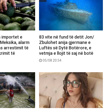
 importet e
83 vite në fund të detit Jon/
Meksika, alarm
Zbulohet anija gjermane e
s arrestimit të
Luftës së Dytë Botërore, e
rimit të
vetmja e llojit të saj në botë
05/08 20:54