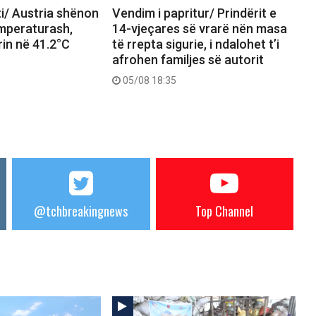
i/ Austria shënon
Vendim i papritur/ Prindërit e
emperaturash,
14-vjeçares së vrarë nën masa
in në 41.2°C
të rrepta sigurie, i ndalohet t’i
afrohen familjes së autorit
05/08 18:35
@tchbreakingnews
Top Channel