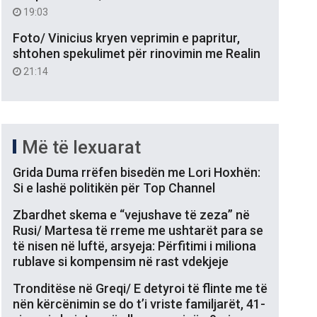
19:03
Foto/ Vinicius kryen veprimin e papritur,
shtohen spekulimet për rinovimin me Realin
21:14
Më të lexuarat
Grida Duma rrëfen bisedën me Lori Hoxhën:
Si e lashë politikën për Top Channel
Zbardhet skema e “vejushave të zeza” në
Rusi/ Martesa të rreme me ushtarët para se
të nisen në luftë, arsyeja: Përfitimi i miliona
rublave si kompensim në rast vdekjeje
Tronditëse në Greqi/ E detyroi të flinte me të
nën kërcënimin se do t’i vriste familjarët, 41-