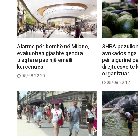
Alarme për bombë në Milano,
SHBA pezullon
evakuohen gjashtë qendra
avokados nga 
tregtare pas një emaili
për sigurinë pa
kërcënues
drejtuesve të k
organizuar
05/08 22:20
05/08 22:12