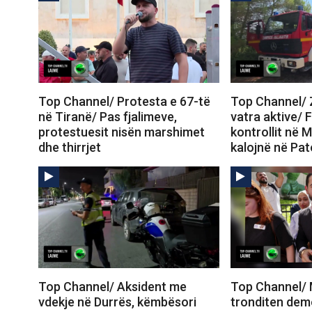
Top Channel/ Protesta e 67-të
Top Channel/ Z
në Tiranë/ Pas fjalimeve,
vatra aktive/ 
protestuesit nisën marshimet
kontrollit në M
dhe thirrjet
kalojnë në Pa
Top Channel/ Aksident me
Top Channel/ 
vdekje në Durrës, këmbësori
tronditen dem