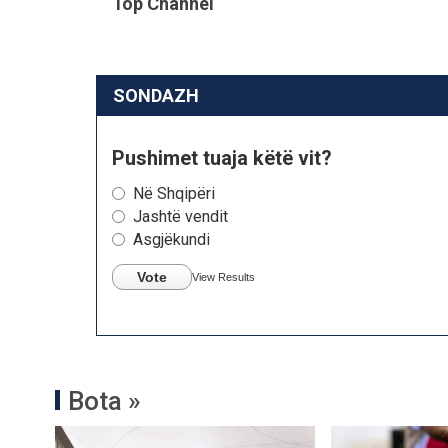
Top Channel
SONDAZH
Pushimet tuaja këtë vit?
Në Shqipëri
Jashtë vendit
Asgjëkundi
Vote
View Results
Bota »