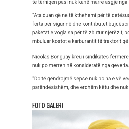
të tërhiqen pasi nuk kanë marrë asgjë nga 
“Ata duan që ne të kthehemi për të qetësuar
forta për sigurinë dhe kontributet bujqëso
paketat e vogla sa për të zbutur njerëzit, p
mbuluar kostot e karburantit të traktorit që
Nicolas Bonguay kreu i sindikatës fermerë 
nuk po merren në konsideratë nga qeveria.
“Do të qëndrojmë sepse nuk po na e vë vesh
parëndësishëm, dhe erdhëm këtu dhe nuk do
FOTO GALERI