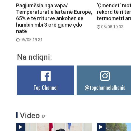
Pagjumësia nga vapa/
‘Çmendet’ mot
Temperaturat e larta në Europë,
rekord të ri t
65% e të rriturve ankohen se
termometri arr
humbin mbi 3 orë gjumë çdo
05/08 19:03
natë
05/08 19:31
Na ndiqni:
Top Channel
@topchannelalbania
Video »