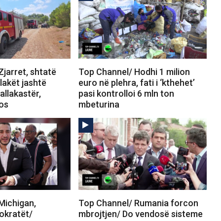
jarret, shtatë
Top Channel/ Hodhi 1 milion
Flakët jashtë
euro në plehra, fati i ‘kthehet’
allakastër,
pasi kontrolloi 6 mln ton
tos
mbeturina
Michigan,
Top Channel/ Rumania forcon
okratët/
mbrojtjen/ Do vendosë sisteme