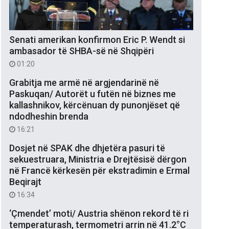
Senati amerikan konfirmon Eric P. Wendt si
ambasador të SHBA-së në Shqipëri
01:20
Grabitja me armë në argjendarinë në
Paskuqan/ Autorët u futën në biznes me
kallashnikov, kërcënuan dy punonjëset që
ndodheshin brenda
16:21
Dosjet në SPAK dhe dhjetëra pasuri të
sekuestruara, Ministria e Drejtësisë dërgon
në Francë kërkesën për ekstradimin e Ermal
Beqirajt
16:34
‘Çmendet’ moti/ Austria shënon rekord të ri
temperaturash, termometri arrin në 41.2°C