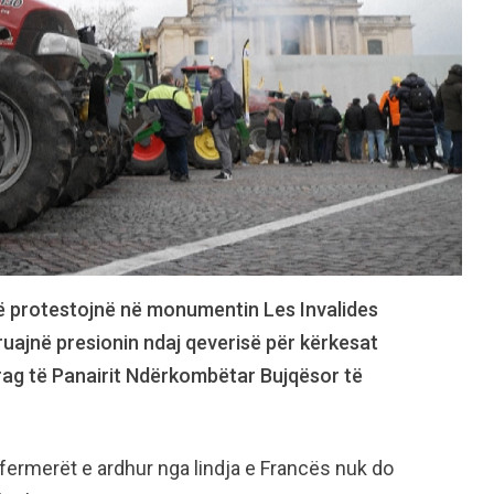
të protestojnë në monumentin Les Invalides
ruajnë presionin ndaj qeverisë për kërkesat
prag të Panairit Ndërkombëtar Bujqësor të
 fermerët e ardhur nga lindja e Francës nuk do