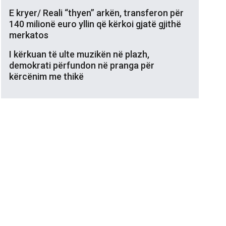
E kryer/ Reali “thyen” arkën, transferon për
140 milionë euro yllin që kërkoi gjatë gjithë
merkatos
I kërkuan të ulte muzikën në plazh,
demokrati përfundon në pranga për
kërcënim me thikë