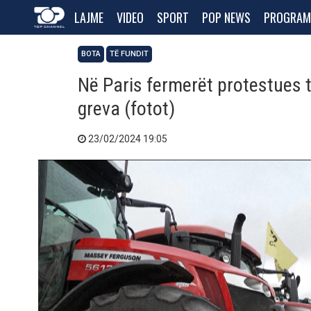
LAJME
VIDEO
SPORT
POP NEWS
PROGRAM
BOTA
TË FUNDIT
Në Paris fermerët protestues 
greva (fotot)
23/02/2024 19:05