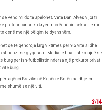
r se vendimi do të apelohet. Vetë Dani Alves vijoi t’i
 duke pretenduar se ka kryer marrëdhënie seksuale me
hte qenë me një pëlqim të dyanshëm.
het që të qëndrojë larg viktimës për 9.6 vite si dhe
o shpenzime gjyqësore. Mediat e huaja shkruajnë se
 burg për ish-futbollistin ndërsa një prokuror privat
 vite burg.
 që përfaqësoi Brazilin në Kupën e Botës në dhjetor
 më shumë se një viti.
2/14