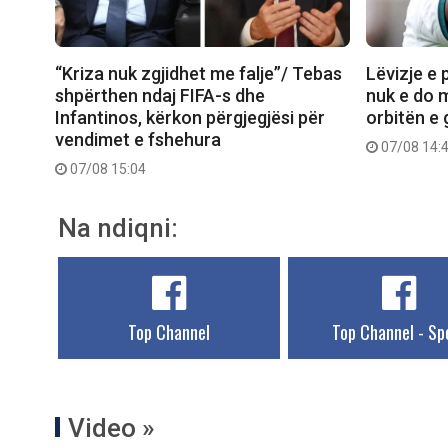
“Kriza nuk zgjidhet me falje”/ Tebas
Lëvizje e 
shpërthen ndaj FIFA-s dhe
nuk e do 
Infantinos, kërkon përgjegjësi për
orbitën e 
vendimet e fshehura
07/08 14:
07/08 15:04
Na ndiqni:
Top Channel
Top Channel - Sp
Video »