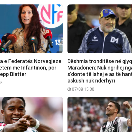
ja e Federatës Norvegjeze
Dëshmia tronditëse në gjyq
vetëm me Infantinon, por
Maradonën: Nuk ngrihej nga
pp Blatter
s’donte të lahej e as të han
askush nuk ndërhyri
35
07/08 15:30