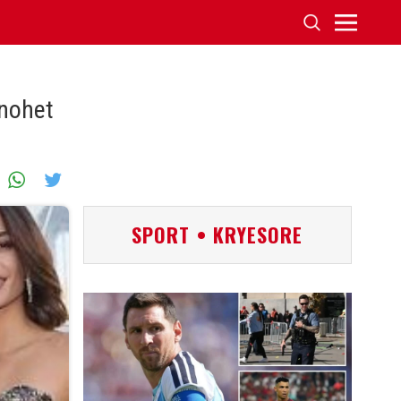
ënohet
SPORT • KRYESORE