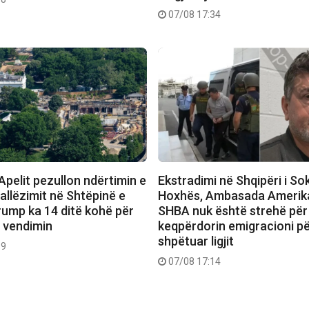
07/08 17:34
Apelit pezullon ndërtimin e
Ekstradimi në Shqipëri i So
vallëzimit në Shtëpinë e
Hoxhës, Ambasada Amerik
rump ka 14 ditë kohë për
SHBA nuk është strehë për
r vendimin
keqpërdorin emigracioni për
shpëtuar ligjit
19
07/08 17:14