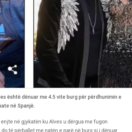
Alves është dënuar me 4.5 vite burg për përdhunimin e
nate në Spanjë.
 enjte në gjykatën ku Alves u dërgua me fugon
e, do të përballet me natën e parë në burg si i dënuar