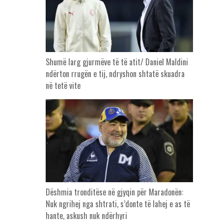
Shumë larg gjurmëve të të atit/ Daniel Maldini
ndërton rrugën e tij, ndryshon shtatë skuadra
në tetë vite
Dëshmia tronditëse në gjyqin për Maradonën:
Nuk ngrihej nga shtrati, s’donte të lahej e as të
hante, askush nuk ndërhyri