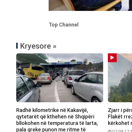
Top Channel
Kryesore »
Radhë kilometrike në Kakavijë,
Zjarr i p
qytetarët që kthehen në Shqipëri
Flakët rre
bllokohen në temperatura të larta,
kërkohet 
pala greke punon me ritme të
07/08 17: