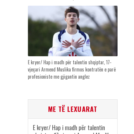
E kryer/ Hap i madh për talentin shqiptar, 17-
vjeçari Armend Muslika firmos kontratën e parë
profesioniste me gjigantin anglez
ME TË LEXUARAT
E kryer/ Hap i madh për talentin