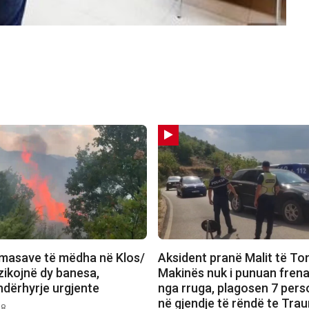
ërmasave të mëdha në Klos/
Aksident pranë Malit të To
zikojnë dy banesa,
Makinës nuk i punuan frena
ndërhyrje urgjente
nga rruga, plagosen 7 pers
në gjendje të rëndë te Tra
38