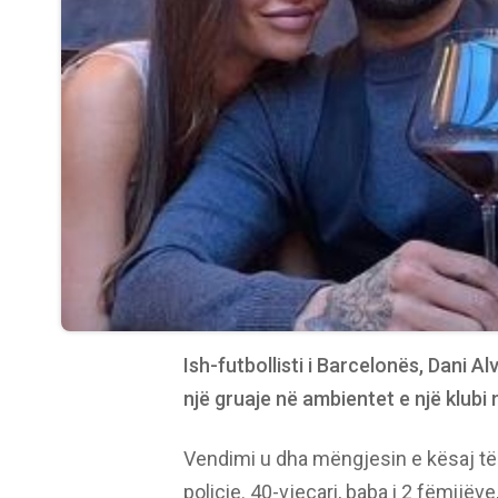
Ish-futbollisti i Barcelonës, Dani 
një gruaje në ambientet e një klubi 
Vendimi u dha mëngjesin e kësaj të
policie. 40-vjeçari, baba i 2 fëmijëv