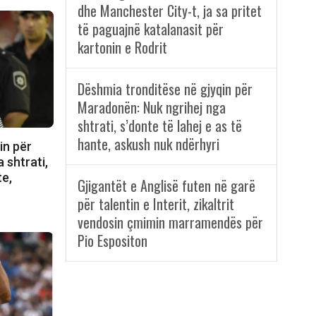
dhe Manchester City-t, ja sa pritet
të paguajnë katalanasit për
kartonin e Rodrit
Dëshmia tronditëse në gjyqin për
Maradonën: Nuk ngrihej nga
shtrati, s’donte të lahej e as të
hante, askush nuk ndërhyri
in për
 shtrati,
te,
Gjigantët e Anglisë futen në garë
për talentin e Interit, zikaltrit
vendosin çmimin marramendës për
Pio Espositon