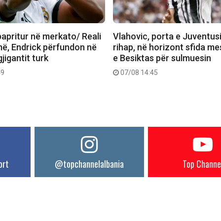
papritur në merkato/ Reali
Vlahovic, porta e Juventusi
më, Endrick përfundon në
rihap, në horizont sfida me
gjigantit turk
e Besiktas për sulmuesin
49
07/08 14:45
ort
@topchannelalbania
Top Channe