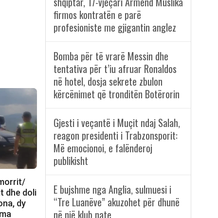
shqiptar, 17-vjeçari Armend Muslika
firmos kontratën e parë
profesioniste me gjigantin anglez
Bomba për të vrarë Messin dhe
tentativa për t’iu afruar Ronaldos
në hotel, dosja sekrete zbulon
kërcënimet që tronditën Botërorin
Gjesti i veçantë i Muçit ndaj Salah,
reagon presidenti i Trabzonsporit:
Më emocionoi, e falënderoj
publikisht
morrit/
E bujshme nga Anglia, sulmuesi i
t dhe doli
“Tre Luanëve” akuzohet për dhunë
ona, dy
në një klub nate
uma