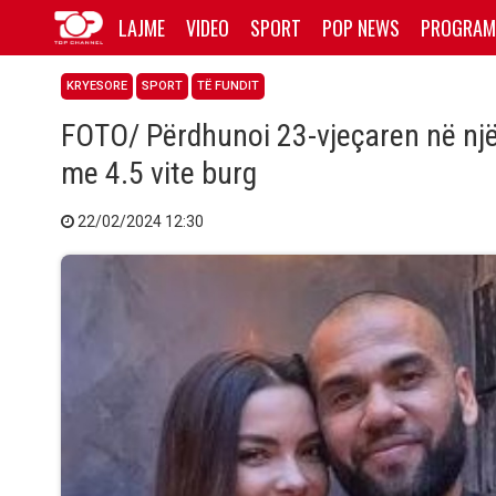
LAJME
VIDEO
SPORT
POP NEWS
PROGRAM
KRYESORE
SPORT
TË FUNDIT
FOTO/ Përdhunoi 23-vjeçaren në një 
me 4.5 vite burg
22/02/2024 12:30