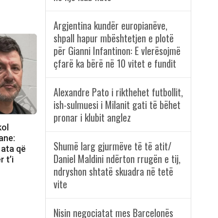
Argjentina kundër europianëve,
shpall hapur mbështetjen e plotë
për Gianni Infantinon: E vlerësojmë
çfarë ka bërë në 10 vitet e fundit
Alexandre Pato i rikthehet futbollit,
ish-sulmuesi i Milanit gati të bëhet
pronar i klubit anglez
kol
ane:
Shumë larg gjurmëve të të atit/
 ata që
Daniel Maldini ndërton rrugën e tij,
 t’i
ndryshon shtatë skuadra në tetë
vite
Nisin negociatat mes Barcelonës