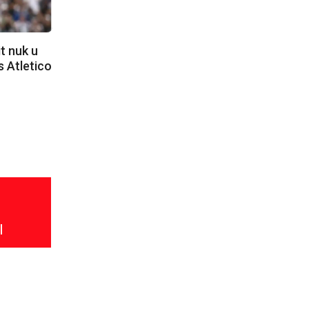
t nuk u
s Atletico
l