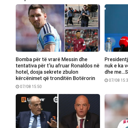
Bomba për të vrarë Messin dhe
President
tentativa për t’iu afruar Ronaldos në
nuk e ka 
hotel, dosja sekrete zbulon
dhe me…Se
kërcënimet që tronditën Botërorin
07/08 15:
07/08 15:50