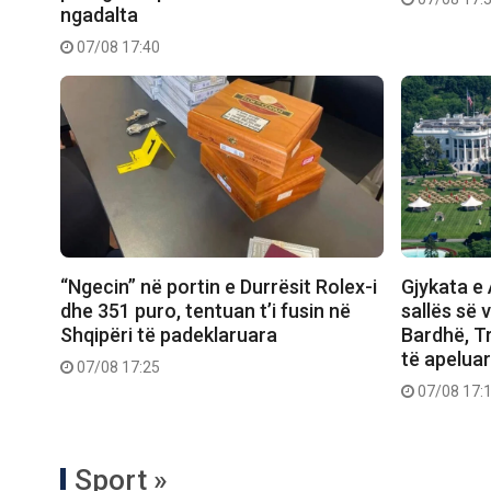
ngadalta
07/08 17:40
“Ngecin” në portin e Durrësit Rolex-i
Gjykata e 
dhe 351 puro, tentuan t’i fusin në
sallës së 
Shqipëri të padeklaruara
Bardhë, T
të apelua
07/08 17:25
07/08 17:
Sport »