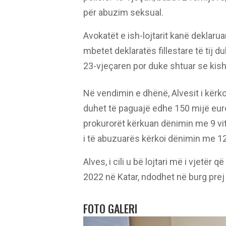
për abuzim seksual.
Avokatët e ish-lojtarit kanë deklarua
mbetet deklaratës fillestare të tij
23-vjeçaren por duke shtuar se kis
Në vendimin e dhënë, Alvesit i kërko
duhet të paguajë edhe 150 mijë eur
prokurorët kërkuan dënimin me 9 vite
i të abuzuarës kërkoi dënimin me 12
Alves, i cili u bë lojtari më i vjetër
2022 në Katar, ndodhet në burg prej
FOTO GALERI