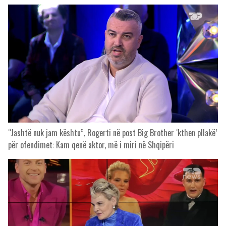
“Jashtë nuk jam kështu”, Rogerti në post Big Brother ‘kthen pllakë’
për ofendimet: Kam qenë aktor, më i miri në Shqipëri