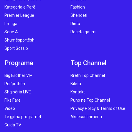
Kategoria e Parë
Fashion
Premier League
Shëndeti
La Liga
Dieta
Serie A
Receta gatimi
Shumësportësh
Sport Gossip
Programe
Top Channel
Big Brother VIP
Rreth Top Channel
Për’puthen
Bileta
Shqipëria LIVE
Kontakt
Fiks Fare
Puno në Top Channel
Video
Privacy Policy & Terms of Use
Të gjitha programet
Aksesueshmëria
Guida TV