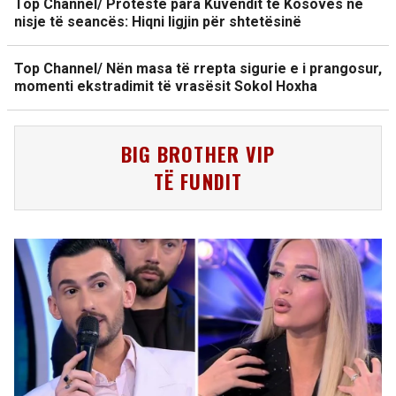
Top Channel/ Protestë para Kuvendit të Kosovës në
nisje të seancës: Hiqni ligjin për shtetësinë
Top Channel/ Nën masa të rrepta sigurie e i prangosur,
momenti ekstradimit të vrasësit Sokol Hoxha
BIG BROTHER VIP
TË FUNDIT