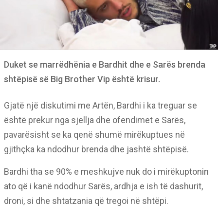
Duket se marrëdhënia e Bardhit dhe e Sarës brenda
shtëpisë së Big Brother Vip është krisur.
Gjatë një diskutimi me Artën, Bardhi i ka treguar se
është prekur nga sjellja dhe ofendimet e Sarës,
pavarësisht se ka qenë shumë mirëkuptues në
gjithçka ka ndodhur brenda dhe jashtë shtëpisë.
Bardhi tha se 90% e meshkujve nuk do i mirëkuptonin
ato që i kanë ndodhur Sarës, ardhja e ish të dashurit,
droni, si dhe shtatzania që tregoi në shtëpi.