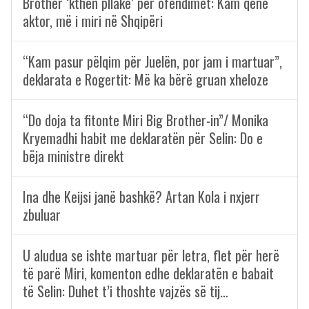
Brother ‘kthen pllakë’ për ofendimet: Kam qenë
aktor, më i miri në Shqipëri
“Kam pasur pëlqim për Juelën, por jam i martuar”,
deklarata e Rogertit: Më ka bërë gruan xheloze
“Do doja ta fitonte Miri Big Brother-in”/ Monika
Kryemadhi habit me deklaratën për Selin: Do e
bëja ministre direkt
Ina dhe Keijsi janë bashkë? Artan Kola i nxjerr
zbuluar
U aludua se ishte martuar për letra, flet për herë
të parë Miri, komenton edhe deklaratën e babait
të Selin: Duhet t’i thoshte vajzës së tij…