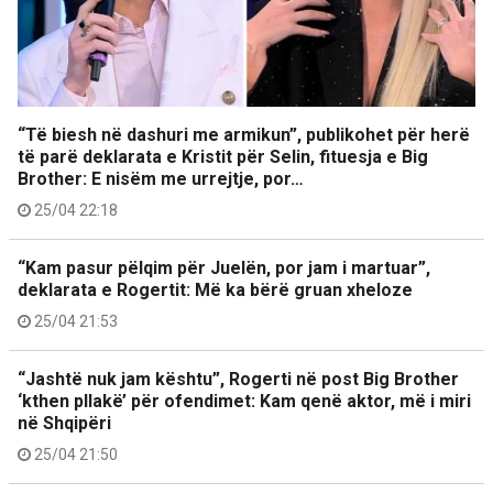
“Të biesh në dashuri me armikun”, publikohet për herë
të parë deklarata e Kristit për Selin, fituesja e Big
Brother: E nisëm me urrejtje, por…
25/04 22:18
“Kam pasur pëlqim për Juelën, por jam i martuar”,
deklarata e Rogertit: Më ka bërë gruan xheloze
25/04 21:53
“Jashtë nuk jam kështu”, Rogerti në post Big Brother
‘kthen pllakë’ për ofendimet: Kam qenë aktor, më i miri
në Shqipëri
25/04 21:50