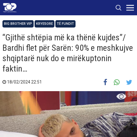
BIG BROTHER VIP
KRYESORE
TË FUNDIT
“Gjithë shtëpia më ka thënë kujdes”/
Bardhi flet për Sarën: 90% e meshkujve
shqiptarë nuk do e mirëkuptonin
faktin…
18/02/2024 22:51