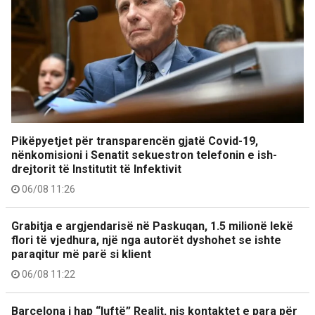
Pikëpyetjet për transparencën gjatë Covid-19,
nënkomisioni i Senatit sekuestron telefonin e ish-
drejtorit të Institutit të Infektivit
06/08 11:26
Grabitja e argjendarisë në Paskuqan, 1.5 milionë lekë
flori të vjedhura, një nga autorët dyshohet se ishte
paraqitur më parë si klient
06/08 11:22
Barcelona i hap “luftë” Realit, nis kontaktet e para për