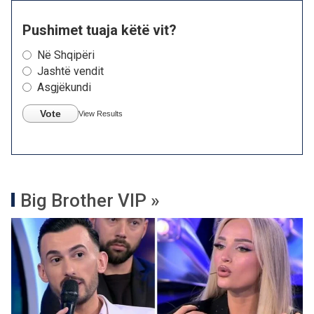
Pushimet tuaja këtë vit?
Në Shqipëri
Jashtë vendit
Asgjëkundi
Vote
View Results
Big Brother VIP »