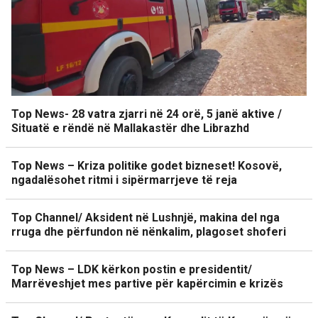
Top News- 28 vatra zjarri në 24 orë, 5 janë aktive /
Situatë e rëndë në Mallakastër dhe Librazhd
Top News – Kriza politike godet bizneset! Kosovë,
ngadalësohet ritmi i sipërmarrjeve të reja
Top Channel/ Aksident në Lushnjë, makina del nga
rruga dhe përfundon në nënkalim, plagoset shoferi
Top News – LDK kërkon postin e presidentit/
Marrëveshjet mes partive për kapërcimin e krizës