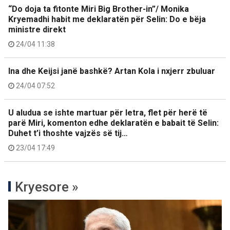
“Do doja ta fitonte Miri Big Brother-in”/ Monika
Kryemadhi habit me deklaratën për Selin: Do e bëja
ministre direkt
24/04 11:38
Ina dhe Keijsi janë bashkë? Artan Kola i nxjerr zbuluar
24/04 07:52
U aludua se ishte martuar për letra, flet për herë të
parë Miri, komenton edhe deklaratën e babait të Selin:
Duhet t’i thoshte vajzës së tij…
23/04 17:49
Kryesore »