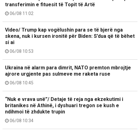
transferimin e fituesit të Topit të Artë
06/08 11:02
Video/ Trump kap vogëlushin para se të bjerë nga
skena, nuk i kursen ironitë për Biden: S’dua që të bëhet
si ai
06/08 10:53
Ukraina në alarm para dimrit, NATO premton mbrojtje
ajrore urgjente pas sulmeve me raketa ruse
06/08 10:45
“Nuk e vrava unë”/ Detaje të reja nga ekzekutimi i
britanikes në Athinë, i dyshuari tregon se kush e
ndihmoi të zhdukte trupin
06/08 10:34