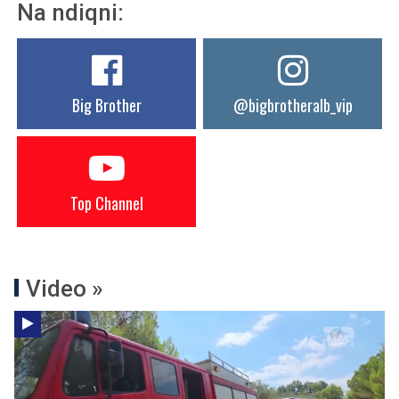
Na ndiqni:
Big Brother
@bigbrotheralb_vip
Top Channel
Video »