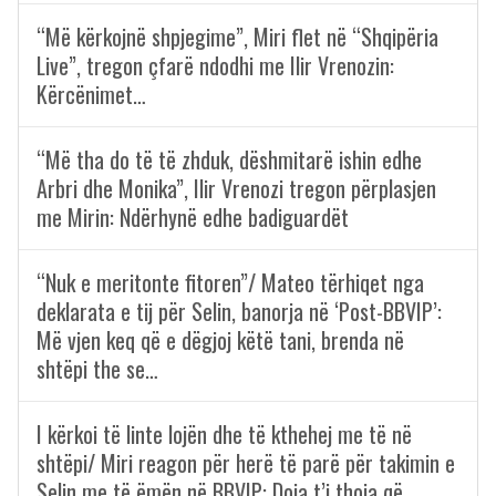
“Më kërkojnë shpjegime”, Miri flet në “Shqipëria
Live”, tregon çfarë ndodhi me Ilir Vrenozin:
Kërcënimet…
“Më tha do të të zhduk, dëshmitarë ishin edhe
Arbri dhe Monika”, Ilir Vrenozi tregon përplasjen
me Mirin: Ndërhynë edhe badiguardët
“Nuk e meritonte fitoren”/ Mateo tërhiqet nga
deklarata e tij për Selin, banorja në ‘Post-BBVIP’:
Më vjen keq që e dëgjoj këtë tani, brenda në
shtëpi the se…
I kërkoi të linte lojën dhe të kthehej me të në
shtëpi/ Miri reagon për herë të parë për takimin e
Selin me të ëmën në BBVIP: Doja t’i thoja që…