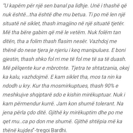
“U kapëm për një sen banal pa lidhje. Unë i thashë që
nuk është…tha është dhe mu betua. Ti po më len një
situatë në siklet, thash imagjino në një situatë tjetër.
Më tha bëre gabim që më le vetëm. Nuk folëm tan
ditën, tha a folim thash flasim nesër. Vazhdoj me
thënë do nese tjera je njeriu i keq manipulues. E boni
gjestin, thash shko fol rri me të fol me të sa të duash.
Më pëlqente kur e mbrotnte.
Tjetra te shtatzania, okej
ka kalu, vazhdojmë. E kam siklet tha, mos ta nin ka
ndodh u kry. Kur tha mosmirkuptues, thash 90% e
meshkujve shqiptarë sdo e kishin mirëkuptuar. Nuk i
kam përmendur kurrë. Jam kon shumë tolerant. Na
jena përla çdo ditë. Gjithë ky mirëkuptim dhe po me
qet mu..ca po don me shumë. Gjithë shtëpia më ka
thënë kujdes
”-tregoi Bardhi.