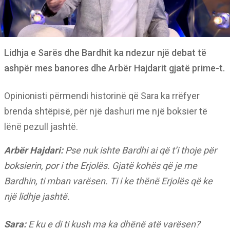
Lidhja e Sarës dhe Bardhit ka ndezur një debat të
ashpër mes banores dhe Arbër Hajdarit gjatë prime-t.
Opinionisti përmendi historinë që Sara ka rrëfyer
brenda shtëpisë, për një dashuri me një boksier të
lënë pezull jashtë.
Arbër Hajdari:
Pse nuk ishte Bardhi ai që t’i thoje për
boksierin, por i the Erjolës. Gjatë kohës që je me
Bardhin, ti mban varësen. Ti i ke thënë Erjolës që ke
një lidhje jashtë.
Sara:
E ku e di ti kush ma ka dhënë atë varësen?