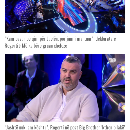
“Kam pasur pëlqim për Juelën, por jam i martuar”, deklarata e
Rogertit: Më ka bërë gruan xheloze
“Jashtë nuk jam kështu”, Rogerti në post Big Brother ‘kthen pllakë’