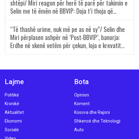
shtëpi/ Miri reagon për herë të parë për takimin e
Selin me të ëmën në BBVIP: Doja t’i thoja që…
“Të thashë urime, nuk më pe as në sy”/ Selin dhe
Miri përplasen ashpër në ‘Post-BBVIP’, banorja:
Erdhe në skenë vetëm për çekun, loja e krevatit…
Lajme
Bota
Politikë
Opinion
Kronikë
Koment
Aktualitet
Kosova dhe Rajoni
Ekonomi
Shkencë dhe Teknologji
Sociale
Auto
Video