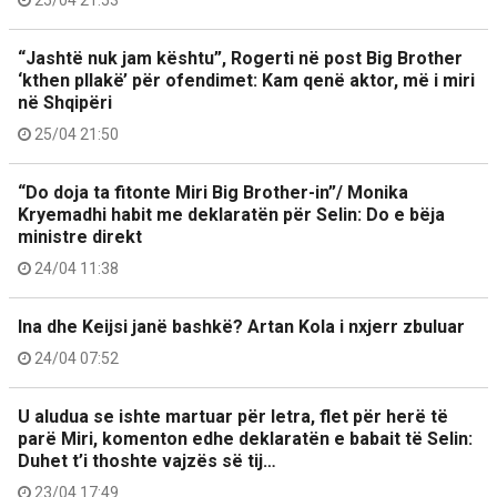
“Jashtë nuk jam kështu”, Rogerti në post Big Brother
‘kthen pllakë’ për ofendimet: Kam qenë aktor, më i miri
në Shqipëri
25/04 21:50
“Do doja ta fitonte Miri Big Brother-in”/ Monika
Kryemadhi habit me deklaratën për Selin: Do e bëja
ministre direkt
24/04 11:38
Ina dhe Keijsi janë bashkë? Artan Kola i nxjerr zbuluar
24/04 07:52
U aludua se ishte martuar për letra, flet për herë të
parë Miri, komenton edhe deklaratën e babait të Selin:
Duhet t’i thoshte vajzës së tij…
23/04 17:49