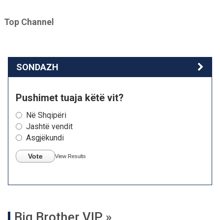
Top Channel
SONDAZH
Pushimet tuaja këtë vit?
Në Shqipëri
Jashtë vendit
Asgjëkundi
Vote
View Results
Big Brother VIP »