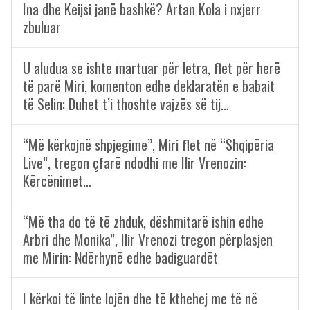
Ina dhe Keijsi janë bashkë? Artan Kola i nxjerr
zbuluar
U aludua se ishte martuar për letra, flet për herë
të parë Miri, komenton edhe deklaratën e babait
të Selin: Duhet t’i thoshte vajzës së tij…
“Më kërkojnë shpjegime”, Miri flet në “Shqipëria
Live”, tregon çfarë ndodhi me Ilir Vrenozin:
Kërcënimet…
“Më tha do të të zhduk, dëshmitarë ishin edhe
Arbri dhe Monika”, Ilir Vrenozi tregon përplasjen
me Mirin: Ndërhynë edhe badiguardët
I kërkoi të linte lojën dhe të kthehej me të në