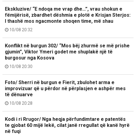
Ekskluzive/ “E ndoqa me vrap dhe…”, vrau shokun e
fëmijërisë, zbardhet dëshmia e plotë e Krisjan Sterjos:
I thashë mos ngacmonte shoqen time, më shau
10/08 20:32
Konflikt në burgun 302/ “Mos bëj zhurmë se më prishe
gjumin”, Viktor Ymeri godet me shuplakë një të
burgosur nga Kosova
10/08 20:30
Foto/ Sherri në burgun e Fierit, zbulohet arma e
improvizuar që u përdor në përplasjen e ashpër mes
të dënuarve
10/08 20:28
Kodi i ri Rrugor/ Nga heqja përfundimtare e patentës
te gjobat 60 mijë lekë, cilat janë rregullat që kanë hyrë
në fuqi