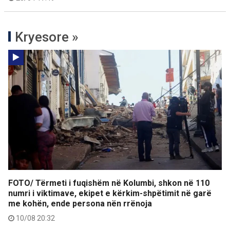
Kryesore »
FOTO/ Tërmeti i fuqishëm në Kolumbi, shkon në 110
numri i viktimave, ekipet e kërkim-shpëtimit në garë
me kohën, ende persona nën rrënoja
10/08 20:32