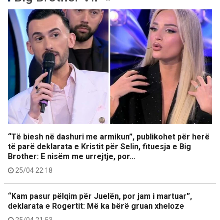
“Të biesh në dashuri me armikun”, publikohet për herë
të parë deklarata e Kristit për Selin, fituesja e Big
Brother: E nisëm me urrejtje, por…
25/04 22:18
“Kam pasur pëlqim për Juelën, por jam i martuar”,
deklarata e Rogertit: Më ka bërë gruan xheloze
25/04 21:53