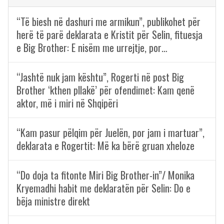
“Të biesh në dashuri me armikun”, publikohet për
herë të parë deklarata e Kristit për Selin, fituesja
e Big Brother: E nisëm me urrejtje, por…
“Jashtë nuk jam kështu”, Rogerti në post Big
Brother ‘kthen pllakë’ për ofendimet: Kam qenë
aktor, më i miri në Shqipëri
“Kam pasur pëlqim për Juelën, por jam i martuar”,
deklarata e Rogertit: Më ka bërë gruan xheloze
“Do doja ta fitonte Miri Big Brother-in”/ Monika
Kryemadhi habit me deklaratën për Selin: Do e
bëja ministre direkt