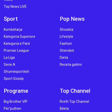
Top News LIVE
Sport
Pop News
Kombëtarja
Showbiz
Kategoria Superiore
Lifestyle
Kategoria e Parë
Fashion
Premier League
Shëndeti
La Liga
Dieta
Serie A
Receta gatimi
Shumësportësh
Sport Gossip
Programe
Top Channel
Big Brother VIP
Rreth Top Channel
Për’puthen
Bileta