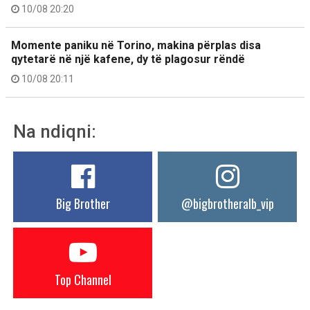
10/08 20:20
Momente paniku në Torino, makina përplas disa
qytetarë në një kafene, dy të plagosur rëndë
10/08 20:11
Na ndiqni:
Big Brother
@bigbrotheralb_vip
Top Channel