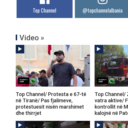
Top Channel
@topchannelalbania
Video »
Top Channel/ Protesta e 67-të
Top Channel/ Z
në Tiranë/ Pas fjalimeve,
vatra aktive/ 
protestuesit nisën marshimet
kontrollit në M
dhe thirrjet
kalojnë në Pa