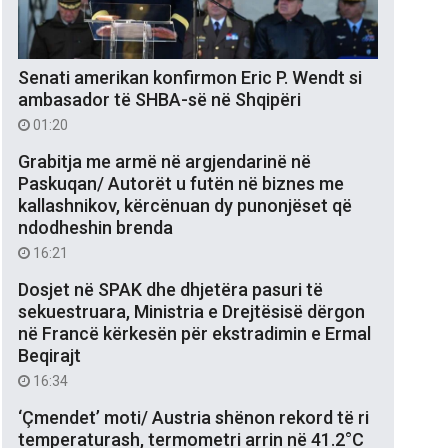
Senati amerikan konfirmon Eric P. Wendt si
ambasador të SHBA-së në Shqipëri
01:20
Grabitja me armë në argjendarinë në
Paskuqan/ Autorët u futën në biznes me
kallashnikov, kërcënuan dy punonjëset që
ndodheshin brenda
16:21
Dosjet në SPAK dhe dhjetëra pasuri të
sekuestruara, Ministria e Drejtësisë dërgon
në Francë kërkesën për ekstradimin e Ermal
Beqirajt
16:34
‘Çmendet’ moti/ Austria shënon rekord të ri
temperaturash, termometri arrin në 41.2°C