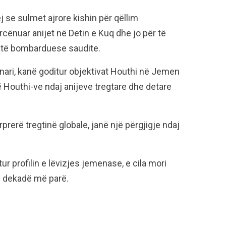
 se sulmet ajrore kishin për qëllim
rcënuar anijet në Detin e Kuq dhe jo për të
 gjatë bombarduese saudite.
anari, kanë goditur objektivat Houthi në Jemen
Houthi-ve ndaj anijeve tregtare dhe detare
prerë tregtinë globale, janë një përgjigje ndaj
tur profilin e lëvizjes jemenase, e cila mori
ë dekadë më parë.