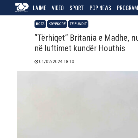
LAJME
VIDEO
SPORT
POP NEWS
PROGRAM
BOTA
KRYESORE
TË FUNDIT
“Tërhiqet” Britania e Madhe, n
në luftimet kundër Houthis
01/02/2024 18:10