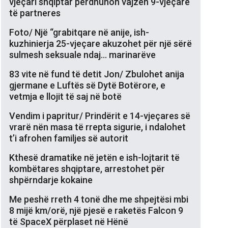
vjeçari shqiptar përdhunon vajzën 9-vjeçare
të partneres
Foto/ Një “grabitqare në anije, ish-
kuzhinierja 25-vjeçare akuzohet për një sërë
sulmesh seksuale ndaj… marinarëve
83 vite në fund të detit Jon/ Zbulohet anija
gjermane e Luftës së Dytë Botërore, e
vetmja e llojit të saj në botë
Vendim i papritur/ Prindërit e 14-vjeçares së
vrarë nën masa të rrepta sigurie, i ndalohet
t’i afrohen familjes së autorit
Kthesë dramatike në jetën e ish-lojtarit të
kombëtares shqiptare, arrestohet për
shpërndarje kokaine
Me peshë rreth 4 tonë dhe me shpejtësi mbi
8 mijë km/orë, një pjesë e raketës Falcon 9
të SpaceX përplaset në Hënë