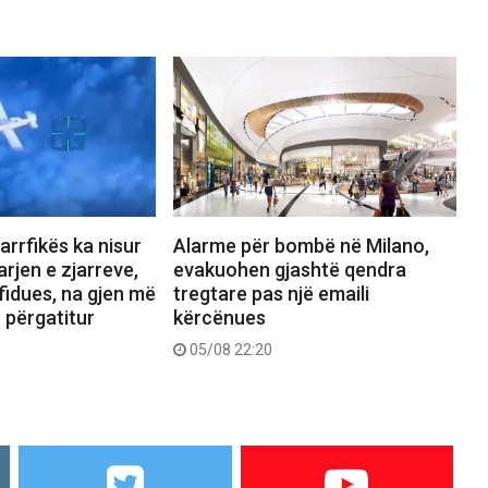
jarrfikës ka nisur
Alarme për bombë në Milano,
rjen e zjarreve,
evakuohen gjashtë qendra
fidues, na gjen më
tregtare pas një emaili
ë përgatitur
kërcënues
05/08 22:20