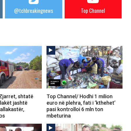
@tchbreakingnews
Top Channel
jarret, shtatë
Top Channel/ Hodhi 1 milion
Flakët jashtë
euro në plehra, fati i ‘kthehet’
allakastër,
pasi kontrolloi 6 mln ton
tos
mbeturina