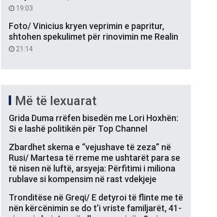
19:03
Foto/ Vinicius kryen veprimin e papritur,
shtohen spekulimet për rinovimin me Realin
21:14
Më të lexuarat
Grida Duma rrëfen bisedën me Lori Hoxhën:
Si e lashë politikën për Top Channel
Zbardhet skema e “vejushave të zeza” në
Rusi/ Martesa të rreme me ushtarët para se
të nisen në luftë, arsyeja: Përfitimi i miliona
rublave si kompensim në rast vdekjeje
Tronditëse në Greqi/ E detyroi të flinte me të
nën kërcënimin se do t’i vriste familjarët, 41-