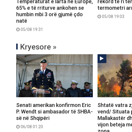
Temperaturat e larta në Europë,
rekord të ri t
65% e të rriturve ankohen se
termometri arr
humbin mbi 3 orë gjumë çdo
05/08 19:03
natë
05/08 19:31
Kryesore »
Senati amerikan konfirmon Eric
Shtatë vatra zj
P. Wendt si ambasador të SHBA-
vend/ Situata
së në Shqipëri
Mallakastër dh
vijon beteja me
06/08 01:20
zona