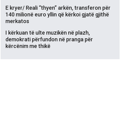
E kryer/ Reali “thyen” arkën, transferon për
140 milionë euro yllin që kërkoi gjatë gjithë
merkatos
I kërkuan të ulte muzikën në plazh,
demokrati përfundon në pranga për
kërcënim me thikë