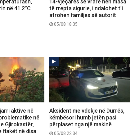
emperaturash,
14-vjeçares së vrarë nën masa
in në 41.2°C
të rrepta sigurie, i ndalohet t’i
afrohen familjes së autorit
05/08 18:35
arri aktive në
Aksident me vdekje në Durrës,
 problematike në
këmbësori humb jetën pasi
e Gjirokastër,
përplaset nga një makinë
 flakët në disa
05/08 22:34