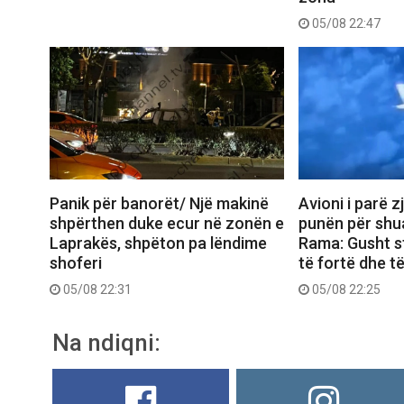
05/08 22:47
Panik për banorët/ Një makinë
Avioni i parë z
shpërthen duke ecur në zonën e
punën për shua
Laprakës, shpëton pa lëndime
Rama: Gusht s
shoferi
të fortë dhe t
05/08 22:31
05/08 22:25
Na ndiqni: