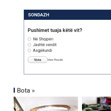
SONDAZH
Pushimet tuaja këtë vit?
Në Shqipëri
Jashtë vendit
Asgjëkundi
Vote
View Results
Bota »