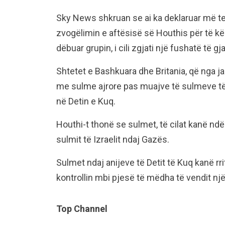
Sky News shkruan se ai ka deklaruar më tej
zvogëlimin e aftësisë së Houthis për të kë
dëbuar grupin, i cili zgjati një fushatë të
Shtetet e Bashkuara dhe Britania, që nga j
me sulme ajrore pas muajve të sulmeve të 
në Detin e Kuq.
Houthi-t thonë se sulmet, të cilat kanë ndër
sulmit të Izraelit ndaj Gazës.
Sulmet ndaj anijeve të Detit të Kuq kanë rri
kontrollin mbi pjesë të mëdha të vendit nj
Top Channel