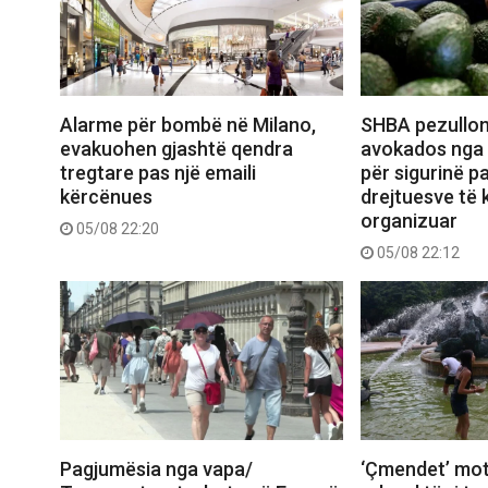
Alarme për bombë në Milano,
SHBA pezullon
evakuohen gjashtë qendra
avokados nga 
tregtare pas një emaili
për sigurinë pa
kërcënues
drejtuesve të k
organizuar
05/08 22:20
05/08 22:12
Pagjumësia nga vapa/
‘Çmendet’ mot