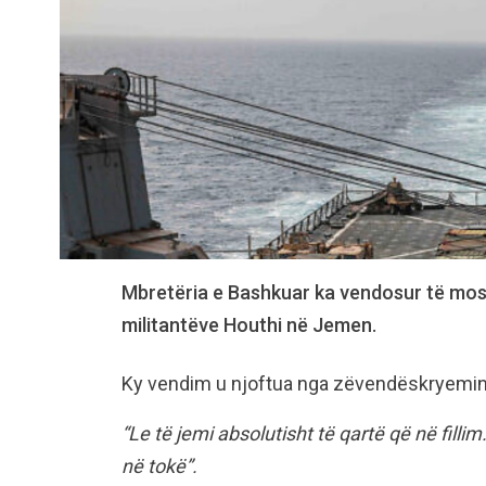
Mbretëria e Bashkuar ka vendosur të mos
militantëve Houthi në Jemen.
Ky vendim u njoftua nga zëvendëskryeminist
“Le të jemi absolutisht të qartë që në fill
në tokë”.