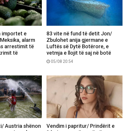
 importet e
83 vite në fund të detit Jon/
Meksika, alarm
Zbulohet anija gjermane e
s arrestimit të
Luftës së Dytë Botërore, e
rimit të
vetmja e llojit të saj në botë
05/08 20:54
i/ Austria shënon
Vendim i papritur/ Prindërit e