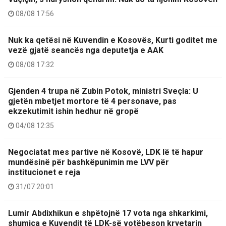
08/08 17:56
Nuk ka qetësi në Kuvendin e Kosovës, Kurti goditet me
vezë gjatë seancës nga deputetja e AAK
08/08 17:32
Gjenden 4 trupa në Zubin Potok, ministri Sveçla: U
gjetën mbetjet mortore të 4 personave, pas
ekzekutimit ishin hedhur në gropë
04/08 12:35
Negociatat mes partive në Kosovë, LDK lë të hapur
mundësinë për bashkëpunimin me LVV për
institucionet e reja
31/07 20:01
Lumir Abdixhikun e shpëtojnë 17 vota nga shkarkimi,
shumica e Kuvendit të LDK-së votëbeson kryetarin