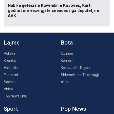
Nuk ka qetësi në Kuvendin e Kosovës, Kurti
goditet me vezë gjatë seancës nga deputetja e
AAK
Lajme
Bota
Politikë
Opinion
Kronikë
Koment
Aktualitet
Kosova dhe Rajoni
Ekonomi
Shkencë dhe Teknologji
Sociale
Auto
Video
Top News LIVE
Sport
Pop News