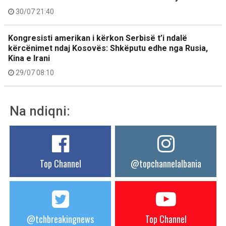
30/07 21:40
Kongresisti amerikan i kërkon Serbisë t’i ndalë
kërcënimet ndaj Kosovës: Shkëputu edhe nga Rusia,
Kina e Irani
29/07 08:10
Na ndiqni:
Top Channel
@topchannelalbania
@tchbreakingnews
Top Channel