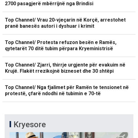
2700 pasagjerë mbërrijnë nga Brindisi
Top Channel/ Vrau 20-vjeçarin në Korçë, arrestohet
pranë banesës autori i dyshuar i krimit
Top Channel/ Protesta refuzon besën e Ramës,
qytetarët 70 ditë tubim përpara Kryeministrisë
Top Channel/ Zjarri, thirrje urgjente për evakuim në
Krujë. Flakët rrezikojnë bizneset dhe 30 shtëpi
Top Channel/ Nga fjalimet për Ramën te tensionet në
protestë, çfarë ndodhi në tubimin e 70-të
Kryesore