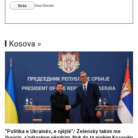
Vote
View Results
Kosova »
“Politika e Ukrainës, e njëjtë”/ Zelensky takim me
Vuçiçin, s’ndryshon qëndrim: Nuk do ta njohim Kosovën