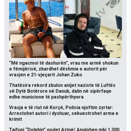
“Më ngacmoi të dashurën”, vrau me armë shokun
e fëmijërisë, zbardhet dëshmia e autorit për
vrasjen e 21-vjeçarit Johan Zuko
Thatësira rekord zbulon anijet naziste të Luftës
së Dytë Botërore në Danub, dalin në sipërfaqe
edhe municione të pashpërthyera
Vrasja e të riut në Korçë, Policia njoftim zyrtar:
Arrestohet autori i dyshuar, sekuestrohet arma e
krimit
Tajfuni “Dolphin” godet Azinë/ Anulohen mbi 1,300