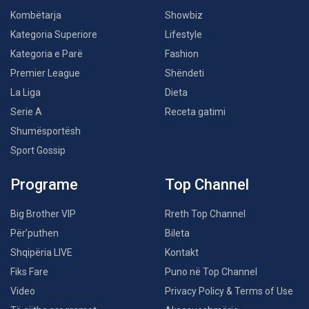
Kombëtarja
Showbiz
Kategoria Superiore
Lifestyle
Kategoria e Parë
Fashion
Premier League
Shëndeti
La Liga
Dieta
Serie A
Receta gatimi
Shumësportësh
Sport Gossip
Programe
Top Channel
Big Brother VIP
Rreth Top Channel
Për’puthen
Bileta
Shqipëria LIVE
Kontakt
Fiks Fare
Puno në Top Channel
Video
Privacy Policy & Terms of Use