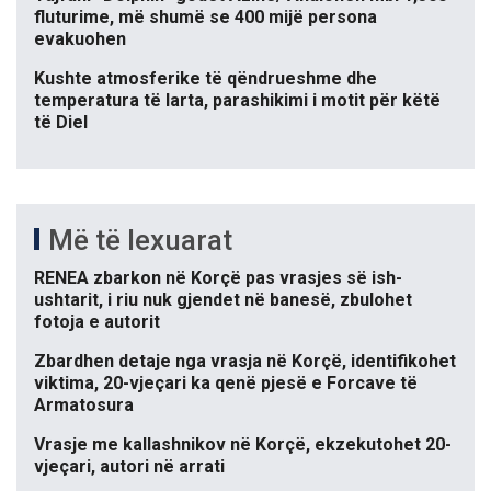
fluturime, më shumë se 400 mijë persona
evakuohen
Kushte atmosferike të qëndrueshme dhe
temperatura të larta, parashikimi i motit për këtë
të Diel
Më të lexuarat
RENEA zbarkon në Korçë pas vrasjes së ish-
ushtarit, i riu nuk gjendet në banesë, zbulohet
fotoja e autorit
Zbardhen detaje nga vrasja në Korçë, identifikohet
viktima, 20-vjeçari ka qenë pjesë e Forcave të
Armatosura
Vrasje me kallashnikov në Korçë, ekzekutohet 20-
vjeçari, autori në arrati