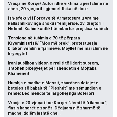
Vrasja në Korçë/ Autori dhe viktima u përfshinë në
sherr, 20-vjeçarit i gjendet thika në dorë
Ish-efektivi i Forcave të Armatosura u vra me
kallashnikov nga shoku i fëmijërisë, zv. drejtori i
Hetimit: Kishin konflikt të mbartur prej disa kohësh
Tensione në tubimin e 70-të përpara
Kryeministrisë/ “Mos më prek”, protestuesja
bllokon vendin e fjalimeve. Mbyllet me marshim në
kryeqytet
Irani publikon videon e rrallë të liderit suprem,
shtohen pikëpyetjet për shëndetin e Mojtaba
Khameneit
Humbja e madhe e Messit, zbardhen detajet e
betejës së babait të “Pleshtit” me sëmundjen e
rëndë: Leo mendoi të largohej nga Botërori
Vrasja e 20-vjeçarit në Korçë/ “Jemi të frikësuar”,
flasin banorët e zonës: Dëgjuam një zhurmë të
madhe, dolëm jashtë dhe…