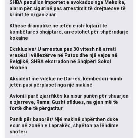
SHBA pezullon importet e avokados nga Meksika,
alarm për sigurinë pas arrestimit të drejtuesve të
krimit të organizuar
Kthesë dramatike në jetën e ish-lojtarit të
kombëtares shqiptare, arrestohet për shpërndarje
kokaine
Ekskluzive/ U arrestua pas 30 vitesh në arrati
vrasësi i vëllezërve në Patos dhe një vajze në
Belgjikë, SHBA ekstradon në Shqipëri Sokol
Hoxhën
Aksident me vdekje në Durrës, këmbësori humb
jetën pasi përplaset nga një makinë
Avioni i parë zjarrfikës ka nisur punën për shuarjen
e zjarreve, Rama: Gusht sfidues, na gjen më të
fortë dhe të përgatitur
Panik për banorët/ Një makinë shpërthen duke
ecur në zonën e Laprakës, shpëton pa lëndime
shoferi