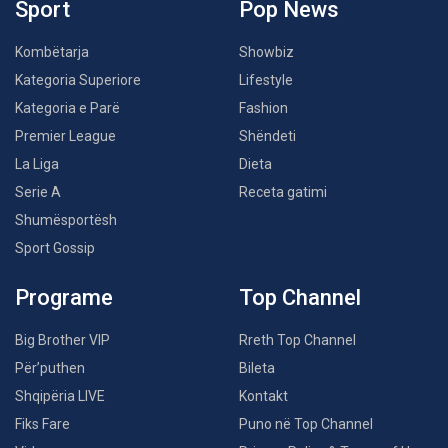
Sport
Pop News
Kombëtarja
Showbiz
Kategoria Superiore
Lifestyle
Kategoria e Parë
Fashion
Premier League
Shëndeti
La Liga
Dieta
Serie A
Receta gatimi
Shumësportësh
Sport Gossip
Programe
Top Channel
Big Brother VIP
Rreth Top Channel
Për’puthen
Bileta
Shqipëria LIVE
Kontakt
Fiks Fare
Puno në Top Channel