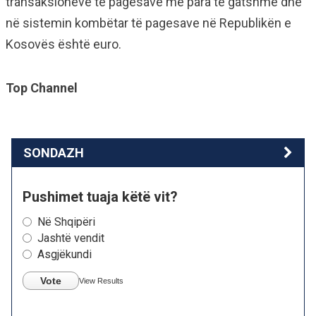
transaksioneve të pagesave me para të gatshme dhe
në sistemin kombëtar të pagesave në Republikën e
Kosovës është euro.
Top Channel
SONDAZH
Pushimet tuaja këtë vit?
Në Shqipëri
Jashtë vendit
Asgjëkundi
Vote
View Results