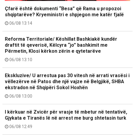
Çfarë është dokumenti “Besa” që Rama u propozoi
shqiptarëve? Kryeministri e shpjegon me katër fjalë
06/08 13:14
Reforma Territoriale/ Këshillat Bashkiakë kundër
draftit të qeverisë, Këlcyra “jo” bashkimit me
Përmetin, Klosi kërkon zërin e qytetarëve
06/08 13:10
Ekskluzive/ U arrestua pas 30 vitesh në arrati vrasësi i
vëllezërve në Patos dhe një vajze në Belgjikë, SHBA
ekstradon në Shqipëri Sokol Hoxhën
06/08 13:00
I kërkuar në Zvicër për vrasje të mbetur në tentativë,
Gjykata e Tiranës lë në arrest me burg shtetasin turk
06/08 12:49