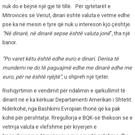
nuk do e bëjnë një gjë të tillë. Për qytetarët e
Mitrovicës së Veriut, dinari është valuta e vetme edhe
pse ka në mesin e tyre që nuk u intereson kjo çështje.
“Në dinarë, në dinarë sepse është valuta jonë
”, tha një
banor.
“Po varet këtu është edhe euro e dinari. Derisa të
mundemi ne do të paguajmë edhe me dinarë edhe me
euro, për ne është njëjtë”,
u shpreh një tjetër.
Rishqyrtimin e vendimit për ndalimin e qarkullimit të
dinarit në e ka kërkuar Departamenti Amerikan i Shtetit.
Ndërkohë, nga Bashkimi Evropian thonë që ka pak
kohë për përshtatje. Rregullorja e BQK-së thekson se e
vetmja valuta e vlefshme për kryerjen e