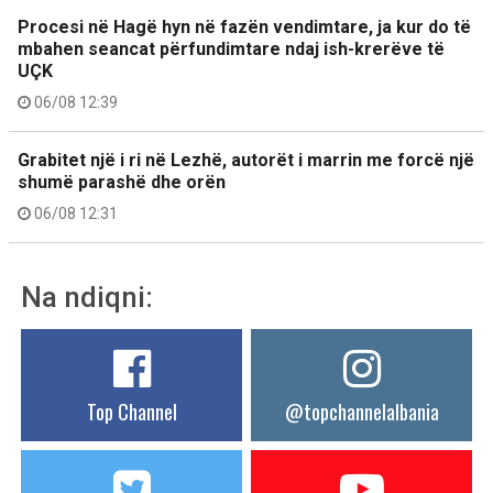
Procesi në Hagë hyn në fazën vendimtare, ja kur do të
mbahen seancat përfundimtare ndaj ish-krerëve të
UÇK
06/08 12:39
Grabitet një i ri në Lezhë, autorët i marrin me forcë një
shumë parashë dhe orën
06/08 12:31
Na ndiqni:
Top Channel
@topchannelalbania