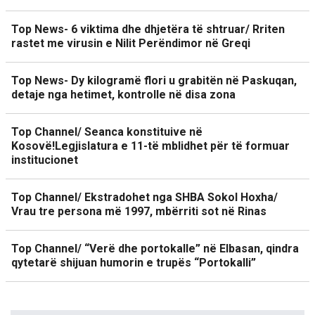
Top News- 6 viktima dhe dhjetëra të shtruar/ Rriten
rastet me virusin e Nilit Perëndimor në Greqi
Top News- Dy kilogramë flori u grabitën në Paskuqan,
detaje nga hetimet, kontrolle në disa zona
Top Channel/ Seanca konstituive në
Kosovë!Legjislatura e 11-të mblidhet për të formuar
institucionet
Top Channel/ Ekstradohet nga SHBA Sokol Hoxha/
Vrau tre persona më 1997, mbërriti sot në Rinas
Top Channel/ “Verë dhe portokalle” në Elbasan, qindra
qytetarë shijuan humorin e trupës “Portokalli”