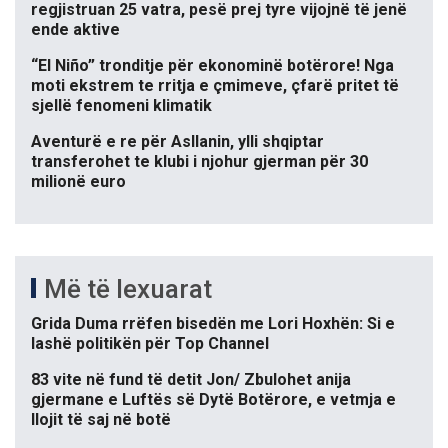
regjistruan 25 vatra, pesë prej tyre vijojnë të jenë
ende aktive
“El Niño” tronditje për ekonominë botërore! Nga
moti ekstrem te rritja e çmimeve, çfarë pritet të
sjellë fenomeni klimatik
Aventurë e re për Asllanin, ylli shqiptar
transferohet te klubi i njohur gjerman për 30
milionë euro
Më të lexuarat
Grida Duma rrëfen bisedën me Lori Hoxhën: Si e
lashë politikën për Top Channel
83 vite në fund të detit Jon/ Zbulohet anija
gjermane e Luftës së Dytë Botërore, e vetmja e
llojit të saj në botë