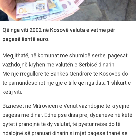
Që nga viti 2002 në Kosovë valuta e vetme për
pagesë është euro.
Megjithatë, në komunat me shumicë serbe pagesat
vazhdojnë kryhen me valutën e Serbisë dinarin.
Me një rregullore të Bankës Qendrore të Kosovës do
të pamundësohet një gjë e tillë që nga data 1 shkurt e
këtij viti.
Bizneset në Mitrovicën e Veriut vazhdojnë të kryejnë
pagesa me dinar. Edhe pse disa prej dyqaneve në këtë
qytet i pranojnë të dy valutat, të pyetur nëse do të
ndalojnë së pranuari dinarin si mjet pagese thanë se