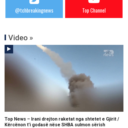
@tchbreakingnews
Top Channel
Video »
Top News – Irani drejton raketat nga shtetet e Gjirit /
Kërcënon t’i godasë nëse SHBA sulmon sërish