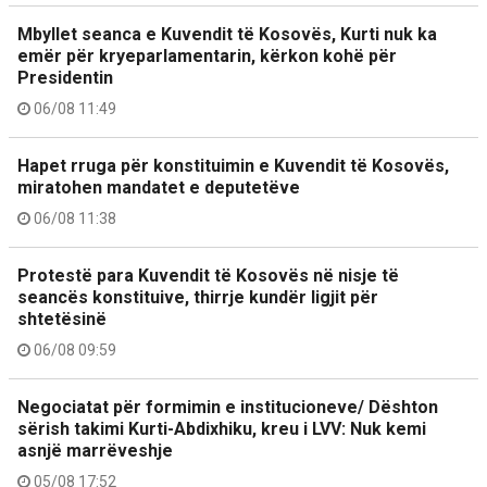
Mbyllet seanca e Kuvendit të Kosovës, Kurti nuk ka
emër për kryeparlamentarin, kërkon kohë për
Presidentin
06/08 11:49
Hapet rruga për konstituimin e Kuvendit të Kosovës,
miratohen mandatet e deputetëve
06/08 11:38
Protestë para Kuvendit të Kosovës në nisje të
seancës konstituive, thirrje kundër ligjit për
shtetësinë
06/08 09:59
Negociatat për formimin e institucioneve/ Dështon
sërish takimi Kurti-Abdixhiku, kreu i LVV: Nuk kemi
asnjë marrëveshje
05/08 17:52