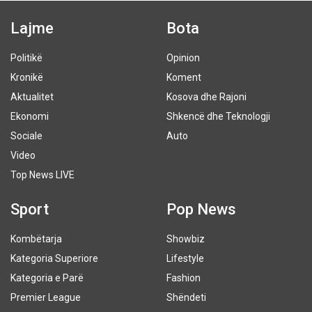
Lajme
Bota
Politikë
Opinion
Kronikë
Koment
Aktualitet
Kosova dhe Rajoni
Ekonomi
Shkencë dhe Teknologji
Sociale
Auto
Video
Top News LIVE
Sport
Pop News
Kombëtarja
Showbiz
Kategoria Superiore
Lifestyle
Kategoria e Parë
Fashion
Premier League
Shëndeti