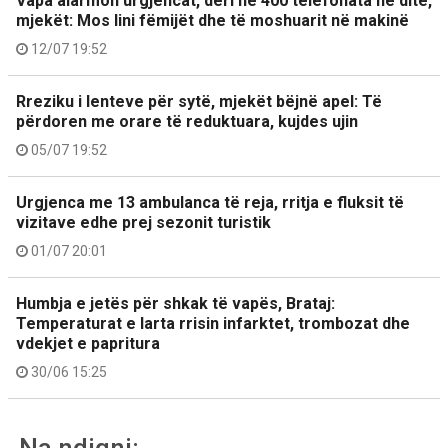
Vapa alarmon urgjencat, deri në 400 telefonata në ditë,
mjekët: Mos lini fëmijët dhe të moshuarit në makinë
12/07 19:52
Rreziku i lenteve për sytë, mjekët bëjnë apel: Të
përdoren me orare të reduktuara, kujdes ujin
05/07 19:52
Urgjenca me 13 ambulanca të reja, rritja e fluksit të
vizitave edhe prej sezonit turistik
01/07 20:01
Humbja e jetës për shkak të vapës, Brataj:
Temperaturat e larta rrisin infarktet, trombozat dhe
vdekjet e papritura
30/06 15:25