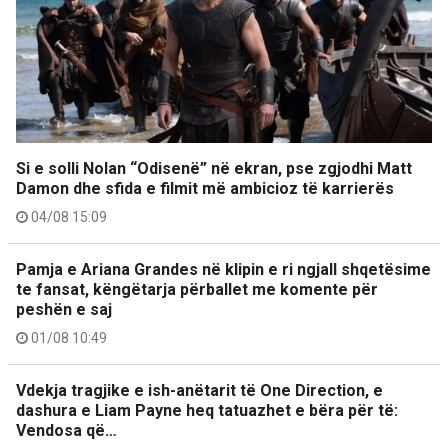
Si e solli Nolan “Odisenë” në ekran, pse zgjodhi Matt
Damon dhe sfida e filmit më ambicioz të karrierës
04/08 15:09
Pamja e Ariana Grandes në klipin e ri ngjall shqetësime
te fansat, këngëtarja përballet me komente për
peshën e saj
01/08 10:49
Vdekja tragjike e ish-anëtarit të One Direction, e
dashura e Liam Payne heq tatuazhet e bëra për të:
Vendosa që…