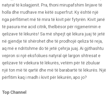
natyral të kolagjenit. Pra, thoni mirupafshim linjave të
holla dhe rrudhave me këtë superfrut. Ky është një
nga përfitimet më të mira të kivit për fytyrën. Kivit janë
të pasura me acid citrik, thelbësor për rigjenerimin e
qelizave të lëkurës! Sa më shpejt që lëkura juaj të jetë
në gjendje të shërohet dhe të prodhojë qeliza të reja,
aq më e ndritshme do të jetë çehrja juaj. Ai gjithashtu
vepron si një eksfoliues natyral që largon shtresat e
qelizave të vdekura të lëkurës, vetëm për të zbuluar
një ton më të qartë dhe më të barabartë të lëkurës. Një
përfitim kaq i madh i kivit për lëkurën, apo jo?
Top Channel