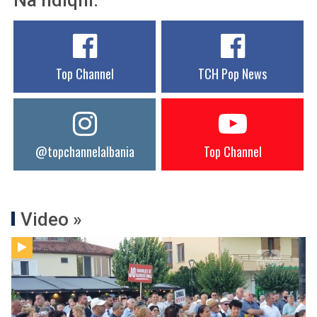
Na ndiqni:
Top Channel
TCH Pop News
@topchannelalbania
Top Channel
Video »