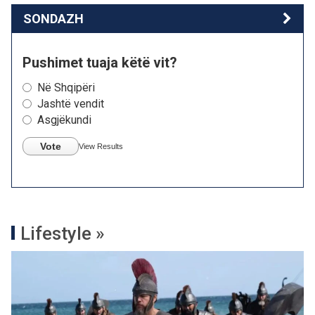
SONDAZH
Pushimet tuaja këtë vit?
Në Shqipëri
Jashtë vendit
Asgjëkundi
Vote
View Results
Lifestyle »