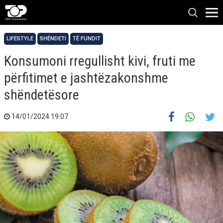
LIFESTYLE
SHËNDETI
TË FUNDIT
Konsumoni rregullisht kivi, fruti me
përfitimet e jashtëzakonshme
shëndetësore
14/01/2024 19:07