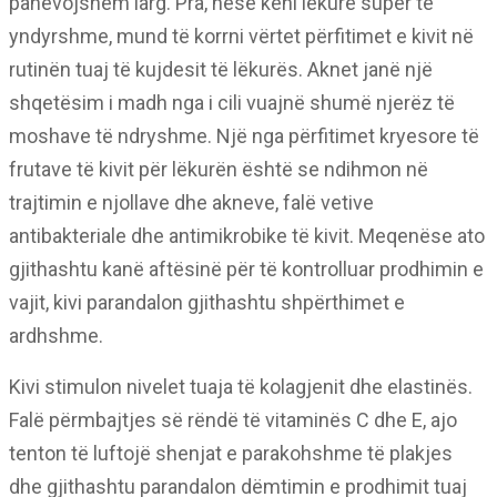
panevojshëm larg. Pra, nëse keni lëkurë super të
yndyrshme, mund të korrni vërtet përfitimet e kivit në
rutinën tuaj të kujdesit të lëkurës. Aknet janë një
shqetësim i madh nga i cili vuajnë shumë njerëz të
moshave të ndryshme. Një nga përfitimet kryesore të
frutave të kivit për lëkurën është se ndihmon në
trajtimin e njollave dhe akneve, falë vetive
antibakteriale dhe antimikrobike të kivit. Meqenëse ato
gjithashtu kanë aftësinë për të kontrolluar prodhimin e
vajit, kivi parandalon gjithashtu shpërthimet e
ardhshme.
Kivi stimulon nivelet tuaja të kolagjenit dhe elastinës.
Falë përmbajtjes së rëndë të vitaminës C dhe E, ajo
tenton të luftojë shenjat e parakohshme të plakjes
dhe gjithashtu parandalon dëmtimin e prodhimit tuaj