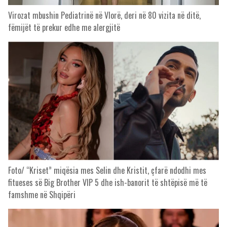
Virozat mbushin Pediatrinë në Vlorë, deri në 80 vizita në ditë,
fëmijët të prekur edhe me alergjitë
Foto/ “Kriset” miqësia mes Selin dhe Kristit, çfarë ndodhi mes
fitueses së Big Brother VIP 5 dhe ish-banorit të shtëpisë më të
famshme në Shqipëri