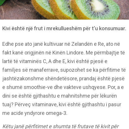
Kivi është një frut i mrekullueshëm për t’u konsumuar.
Edhe pse ato janë kultivuar në Zelandën e Re, ato në
fakt kanë origjinën në Kinën Lindore. Me përmbajtje të
lartë të vitaminës C, A dhe E, kivi është pjesë e
familjes së manaferrave, supozohet se ka përfitime të
jashtëzakonshme shëndetësore, prandaj është pjesë
e shumë smoothie-ve dhe vakteve ushqyese. Por, a e
dini se është gjithashtu e mahnitshme për lëkurën
tuaj? Përveç vitaminave, kivi është gjithashtu i pasur
me acide yndyrore omega-3.
Këtu janë përfitimet e shumta të frutave të kivit për