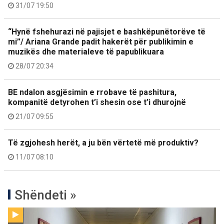
31/07 19:50
“Hynë fshehurazi në pajisjet e bashkëpunëtorëve të
mi”/ Ariana Grande padit hakerët për publikimin e
muzikës dhe materialeve të papublikuara
28/07 20:34
BE ndalon asgjësimin e rrobave të pashitura,
kompanitë detyrohen t’i shesin ose t’i dhurojnë
21/07 09:55
Të zgjohesh herët, a ju bën vërtetë më produktiv?
11/07 08:10
Shëndeti »