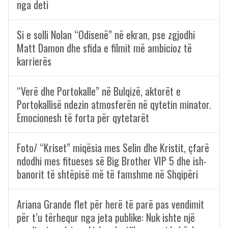
nga deti
Si e solli Nolan “Odisenë” në ekran, pse zgjodhi
Matt Damon dhe sfida e filmit më ambicioz të
karrierës
“Verë dhe Portokalle” në Bulqizë, aktorët e
Portokallisë ndezin atmosferën në qytetin minator.
Emocionesh të forta për qytetarët
Foto/ “Kriset” miqësia mes Selin dhe Kristit, çfarë
ndodhi mes fitueses së Big Brother VIP 5 dhe ish-
banorit të shtëpisë më të famshme në Shqipëri
Ariana Grande flet për herë të parë pas vendimit
për t’u tërhequr nga jeta publike: Nuk ishte një