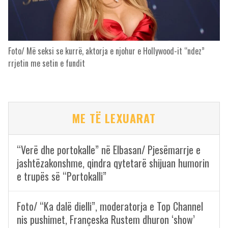
Foto/ Më seksi se kurrë, aktorja e njohur e Hollywood-it “ndez”
rrjetin me setin e fundit
ME TË LEXUARAT
“Verë dhe portokalle” në Elbasan/ Pjesëmarrje e
jashtëzakonshme, qindra qytetarë shijuan humorin
e trupës së “Portokalli”
Foto/ “Ka dalë dielli”, moderatorja e Top Channel
nis pushimet, Françeska Rustem dhuron ‘show’