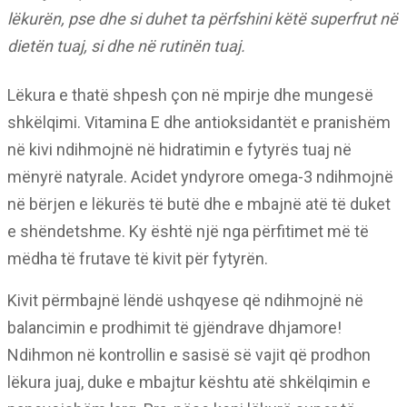
lëkurën, pse dhe si duhet ta përfshini këtë superfrut në
dietën tuaj, si dhe në rutinën tuaj.
Lëkura e thatë shpesh çon në mpirje dhe mungesë
shkëlqimi. Vitamina E dhe antioksidantët e pranishëm
në kivi ndihmojnë në hidratimin e fytyrës tuaj në
mënyrë natyrale. Acidet yndyrore omega-3 ndihmojnë
në bërjen e lëkurës të butë dhe e mbajnë atë të duket
e shëndetshme. Ky është një nga përfitimet më të
mëdha të frutave të kivit për fytyrën.
Kivit përmbajnë lëndë ushqyese që ndihmojnë në
balancimin e prodhimit të gjëndrave dhjamore!
Ndihmon në kontrollin e sasisë së vajit që prodhon
lëkura juaj, duke e mbajtur kështu atë shkëlqimin e