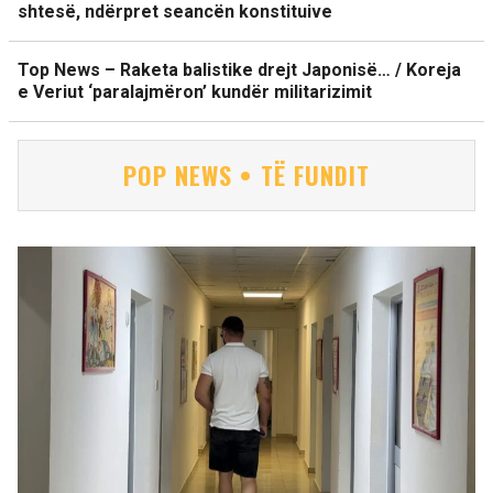
shtesë, ndërpret seancën konstituive
Top News – Raketa balistike drejt Japonisë… / Koreja
e Veriut ‘paralajmëron’ kundër militarizimit
POP NEWS • TË FUNDIT