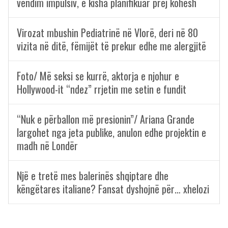
vendim impulsiv, e kisha planifikuar prej kohësh
Virozat mbushin Pediatrinë në Vlorë, deri në 80
vizita në ditë, fëmijët të prekur edhe me alergjitë
Foto/ Më seksi se kurrë, aktorja e njohur e
Hollywood-it “ndez” rrjetin me setin e fundit
“Nuk e përballon më presionin”/ Ariana Grande
largohet nga jeta publike, anulon edhe projektin e
madh në Londër
Një e tretë mes balerinës shqiptare dhe
këngëtares italiane? Fansat dyshojnë për… xhelozi