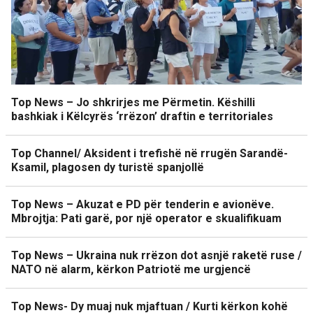
Top News – Jo shkrirjes me Përmetin. Këshilli
bashkiak i Këlcyrës ‘rrëzon’ draftin e territoriales
Top Channel/ Aksident i trefishë në rrugën Sarandë-
Ksamil, plagosen dy turistë spanjollë
Top News – Akuzat e PD për tenderin e avionëve.
Mbrojtja: Pati garë, por një operator e skualifikuam
Top News – Ukraina nuk rrëzon dot asnjë raketë ruse /
NATO në alarm, kërkon Patriotë me urgjencë
Top News- Dy muaj nuk mjaftuan / Kurti kërkon kohë