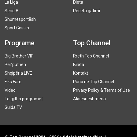
La Liga
Dieta
Serie A
Receta gatimi
Shumësportësh
Sport Gossip
Programe
Top Channel
Big Brother VIP
Rreth Top Channel
Për’puthen
Bileta
Shqipëria LIVE
Kontakt
Fiks Fare
Puno në Top Channel
Video
Privacy Policy & Terms of Use
Të gjitha programet
Aksesueshmëria
Guida TV