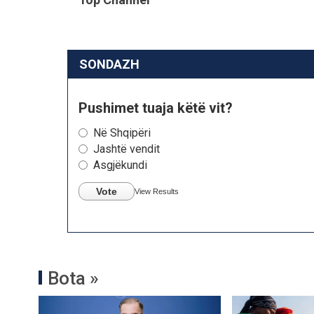
SONDAZH
Pushimet tuaja këtë vit?
Në Shqipëri
Jashtë vendit
Asgjëkundi
Vote
View Results
Bota »