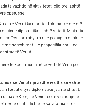
da të vazhdojnë aktivitetet joligjore jashtë
tyre operuese.
Koreja e Veriut ka raporte diplomatike me më
misione diplomatike jashtë shtetit. Ministria
ten se “ose po mbyllim ose po hapim misione
linjë me ndryshimet – e paspecifikuara – në
jashtme të Veriut.
erë të konfirmonin nëse vërtetë Veriu po
Koresë së Veriut një zëdhënës tha se është
in forcat e tyre diplomatike jashtë shtetit,
m u tha se Koreja e Veriut do të vazhdojë të
për të ruajtur lidhjet e saj afatgjata me