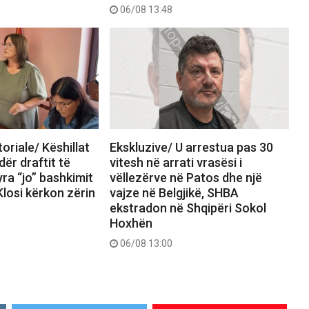
06/08 13:48
oriale/ Këshillat
Ekskluzive/ U arrestua pas 30
ër draftit të
vitesh në arrati vrasësi i
yra “jo” bashkimit
vëllezërve në Patos dhe një
losi kërkon zërin
vajze në Belgjikë, SHBA
ekstradon në Shqipëri Sokol
Hoxhën
06/08 13:00