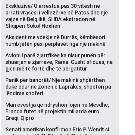
Ekskluzive/ U arrestua pas 30 vitesh në
arrati vrasësi i vëllezërve në Patos dhe një
vajze në Belgjikë, SHBA ekstradon në
Shqipëri Sokol Hoxhën
Aksident me vdekje në Durrës, këmbësori
humb jetën pasi përplaset nga një makinë
Avioni i parë zjarrfikës ka nisur punën për
shuarjen e zjarreve, Rama: Gusht sfidues, na
gjen më të fortë dhe të përgatitur
Panik për banorët/ Një makinë shpërthen
duke ecur në zonën e Laprakës, shpëton pa
lëndime shoferi
Marrëveshja që ndryshon lojën në Mesdhe,
Franca futet në projektin miliarda euro
Greqi-Qipro
Senati amerikan konfirmon Eric P. Wendt si