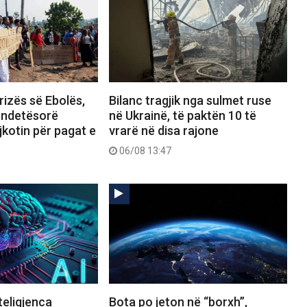
rizës së Ebolës,
Bilanc tragjik nga sulmet ruse
ëndetësorë
në Ukrainë, të paktën 10 të
kotin për pagat e
vrarë në disa rajone
06/08 13:47
teligjenca
Bota po jeton në “borxh”,