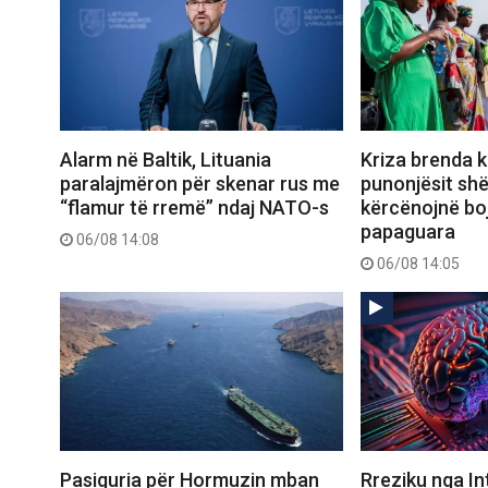
Alarm në Baltik, Lituania
Kriza brenda k
paralajmëron për skenar rus me
punonjësit sh
“flamur të rremë” ndaj NATO-s
kërcënojnë boj
papaguara
06/08 14:08
06/08 14:05
Pasiguria për Hormuzin mban
Rreziku nga In