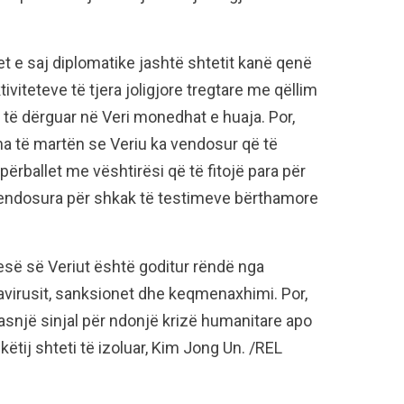
 e saj diplomatike jashtë shtetit kanë qenë
iviteteve të tjera joligjore tregtare me qëllim
 të dërguar në Veri monedhat e huaja. Por,
ha të martën se Veriu ka vendosur që të
ërballet me vështirësi që të fitojë para për
endosura për shkak të testimeve bërthamore
resë së Veriut është goditur rëndë nga
virusit, sanksionet dhe keqmenaxhimi. Por,
snjë sinjal për ndonjë krizë humanitare apo
ëtij shteti të izoluar, Kim Jong Un. /REL