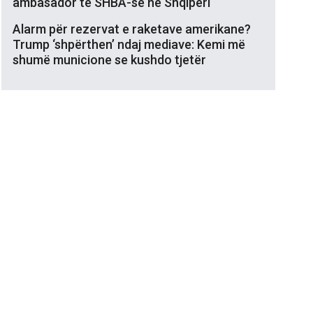
ambasador të SHBA-së në Shqipëri
Alarm për rezervat e raketave amerikane?
Trump ‘shpërthen’ ndaj mediave: Kemi më
shumë municione se kushdo tjetër