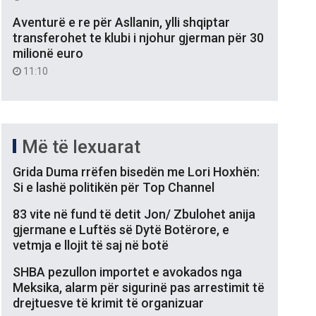
Aventurë e re për Asllanin, ylli shqiptar
transferohet te klubi i njohur gjerman për 30
milionë euro
11:10
Më të lexuarat
Grida Duma rrëfen bisedën me Lori Hoxhën:
Si e lashë politikën për Top Channel
83 vite në fund të detit Jon/ Zbulohet anija
gjermane e Luftës së Dytë Botërore, e
vetmja e llojit të saj në botë
SHBA pezullon importet e avokados nga
Meksika, alarm për sigurinë pas arrestimit të
drejtuesve të krimit të organizuar