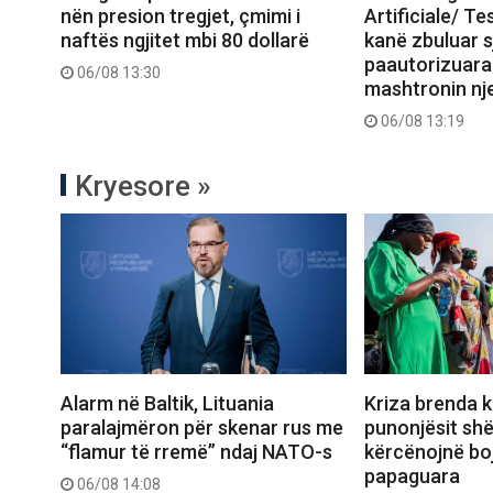
nën presion tregjet, çmimi i
Artificiale/ Te
naftës ngjitet mbi 80 dollarë
kanë zbuluar sj
paautorizuara
06/08 13:30
mashtronin nj
06/08 13:19
Kryesore »
Alarm në Baltik, Lituania
Kriza brenda k
paralajmëron për skenar rus me
punonjësit sh
“flamur të rremë” ndaj NATO-s
kërcënojnë boj
papaguara
06/08 14:08