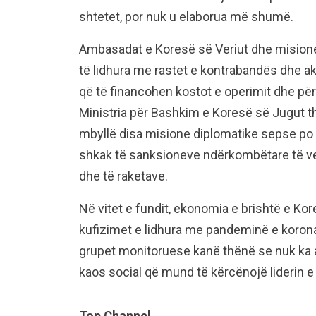
shtetet, por nuk u elaborua më shumë.
Ambasadat e Koresë së Veriut dhe misionet
të lidhura me rastet e kontrabandës dhe akt
që të financohen kostot e operimit dhe për
Ministria për Bashkim e Koresë së Jugut t
mbyllë disa misione diplomatike sepse po p
shkak të sanksioneve ndërkombëtare të v
dhe të raketave.
Në vitet e fundit, ekonomia e brishtë e Ko
kufizimet e lidhura me pandeminë e korona
grupet monitoruese kanë thënë se nuk ka a
kaos social që mund të kërcënojë liderin e k
Top Channel