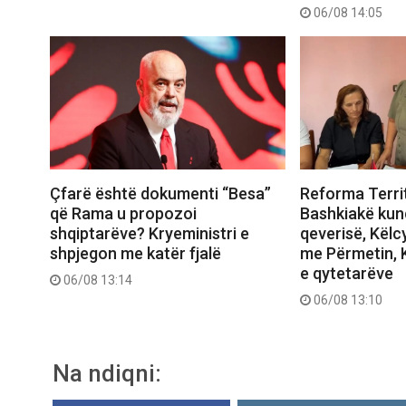
06/08 14:05
Çfarë është dokumenti “Besa”
Reforma Territ
që Rama u propozoi
Bashkiakë kund
shqiptarëve? Kryeministri e
qeverisë, Këlc
shpjegon me katër fjalë
me Përmetin, K
e qytetarëve
06/08 13:14
06/08 13:10
Na ndiqni: