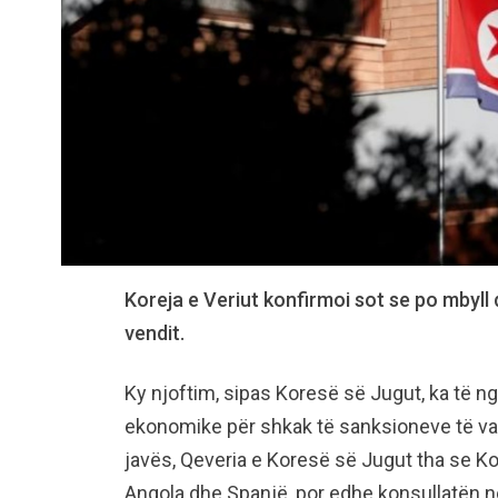
Koreja e Veriut konfirmoi sot se po mbyll 
vendit.
Ky njoftim, sipas Koresë së Jugut, ka të ngj
ekonomike për shkak të sanksioneve të 
javës, Qeveria e Koresë së Jugut tha se K
Angola dhe Spanjë, por edhe konsullatën 