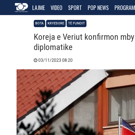
LAJME
VIDEO
SPORT
POP NEWS
PROGRAM
BOTA
KRYESORE
TË FUNDIT
Koreja e Veriut konfirmon mbyl
diplomatike
03/11/2023 08:20