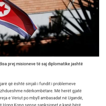
disa prej misioneve të saj diplomatike jashtë
arë që është sinjali i fundit i problemeve
vazhdueshme ndërkombëtare. Më herët gjatë
oreja e Veriut po mbyll ambasadat në Ugandë,
në Hong Kong sepse sanksionet e kanë bërë