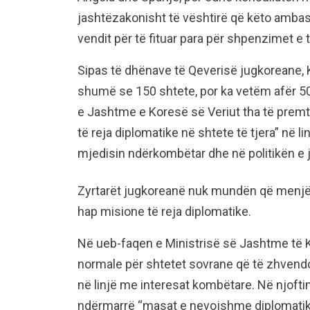
jashtëzakonisht të vështirë që këto ambasa
vendit për të fituar para për shpenzimet e 
Sipas të dhënave të Qeverisë jugkoreane, 
shumë se 150 shtete, por ka vetëm afër 50 
e Jashtme e Koresë së Veriut tha të prem
të reja diplomatike në shtete të tjera” në 
mjedisin ndërkombëtar dhe në politikën e 
Zyrtarët jugkoreanë nuk mundën që menjëh
hap misione të reja diplomatike.
Në ueb-faqen e Ministrisë së Jashtme të 
normale për shtetet sovrane që të zhvendos
në linjë me interesat kombëtare. Në njofti
ndërmarrë “masat e nevojshme diplomatike” 