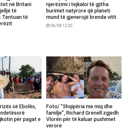
stet në Britani
njerëzimi i tejkaloi të gjitha
ellje të
burimet natyrore që planeti
: Tentuan të
mund të gjenerojë brenda vitit
erëzit
06/08 12:25
rizës së Ebolës,
Foto/ “Shqipëria me miq dhe
ëndetësorë
familje”, Richard Grenell zgjedh
kotin për pagat e
Vlorën për të kaluar pushimet
verore