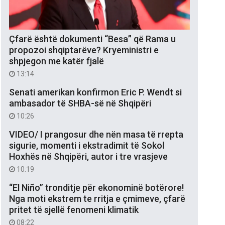
Çfarë është dokumenti “Besa” që Rama u
propozoi shqiptarëve? Kryeministri e
shpjegon me katër fjalë
13:14
Senati amerikan konfirmon Eric P. Wendt si
ambasador të SHBA-së në Shqipëri
10:26
VIDEO/ I prangosur dhe nën masa të rrepta
sigurie, momenti i ekstradimit të Sokol
Hoxhës në Shqipëri, autor i tre vrasjeve
10:19
“El Niño” tronditje për ekonominë botërore!
Nga moti ekstrem te rritja e çmimeve, çfarë
pritet të sjellë fenomeni klimatik
08:22