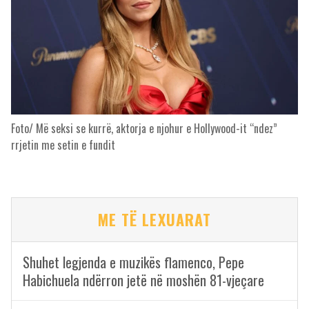
Foto/ Më seksi se kurrë, aktorja e njohur e Hollywood-it “ndez”
rrjetin me setin e fundit
ME TË LEXUARAT
Shuhet legjenda e muzikës flamenco, Pepe
Habichuela ndërron jetë në moshën 81-vjeçare