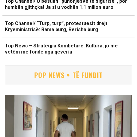
Top Channel/ U besuan “punonjësve të sigurisë”, por
humbën gjithçka! Ja si u vodhën 1.1 milion euro
Top Channel/ “Turp, turp”, protestuesit drejt
Kryeministrisë: Rama burg, Berisha burg
Top News – Strategjia Kombëtare. Kultura, jo më
vetëm me fonde nga qeveria
POP NEWS • TË FUNDIT