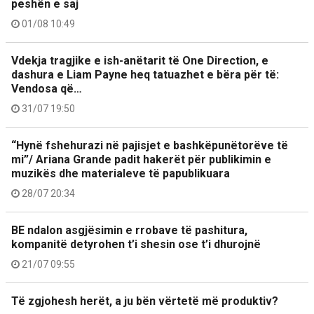
peshën e saj
01/08 10:49
Vdekja tragjike e ish-anëtarit të One Direction, e
dashura e Liam Payne heq tatuazhet e bëra për të:
Vendosa që…
31/07 19:50
“Hynë fshehurazi në pajisjet e bashkëpunëtorëve të
mi”/ Ariana Grande padit hakerët për publikimin e
muzikës dhe materialeve të papublikuara
28/07 20:34
BE ndalon asgjësimin e rrobave të pashitura,
kompanitë detyrohen t’i shesin ose t’i dhurojnë
21/07 09:55
Të zgjohesh herët, a ju bën vërtetë më produktiv?