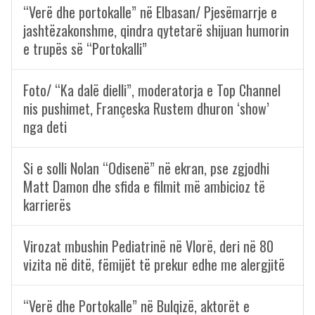
“Verë dhe portokalle” në Elbasan/ Pjesëmarrje e
jashtëzakonshme, qindra qytetarë shijuan humorin
e trupës së “Portokalli”
Foto/ “Ka dalë dielli”, moderatorja e Top Channel
nis pushimet, Françeska Rustem dhuron ‘show’
nga deti
Si e solli Nolan “Odisenë” në ekran, pse zgjodhi
Matt Damon dhe sfida e filmit më ambicioz të
karrierës
Virozat mbushin Pediatrinë në Vlorë, deri në 80
vizita në ditë, fëmijët të prekur edhe me alergjitë
“Verë dhe Portokalle” në Bulqizë, aktorët e