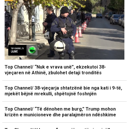
Top Channel/ “Nuk e vrava unë”, ekzekutoi 38-
vjeçaren në Athinë, zbulohet detaji tronditës
Top Channel/ 38-vjeçarja shtatzënë bie nga kati i 9-të,
mjekët bëjnë mrekulli, shpëtojnë foshnjën
Top Channel/ “Të dënohen me burg,” Trump mohon
krizën e municioneve dhe paralajmëron ndëshkime