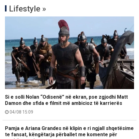
Lifestyle »
Si e solli Nolan “Odisenë” në ekran, pse zgjodhi Matt
Damon dhe sfida e filmit më ambicioz të karrierës
04/08 15:09
Pamja e Ariana Grandes në klipin e ri ngjall shqetësime
te fansat, këngëtarja përballet me komente për