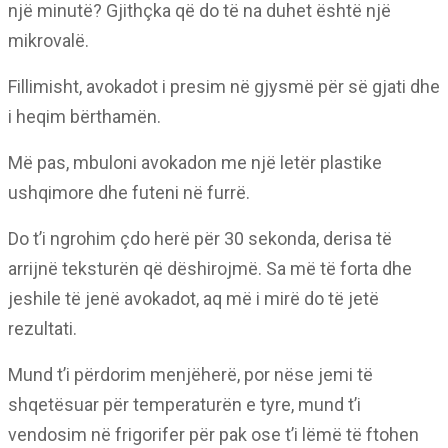
një minutë? Gjithçka që do të na duhet është një
mikrovalë.
Fillimisht, avokadot i presim në gjysmë për së gjati dhe
i heqim bërthamën.
Më pas, mbuloni avokadon me një letër plastike
ushqimore dhe futeni në furrë.
Do t’i ngrohim çdo herë për 30 sekonda, derisa të
arrijnë teksturën që dëshirojmë. Sa më të forta dhe
jeshile të jenë avokadot, aq më i mirë do të jetë
rezultati.
Mund t’i përdorim menjëherë, por nëse jemi të
shqetësuar për temperaturën e tyre, mund t’i
vendosim në frigorifer për pak ose t’i lëmë të ftohen