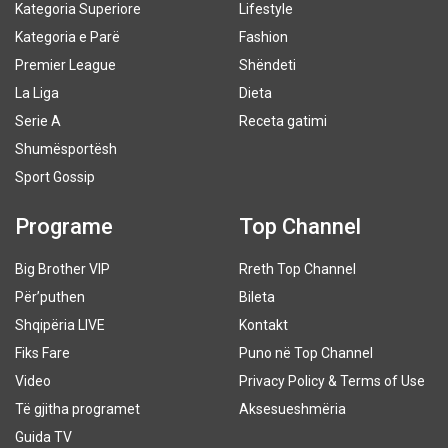
Kategoria Superiore
Lifestyle
Kategoria e Parë
Fashion
Premier League
Shëndeti
La Liga
Dieta
Serie A
Receta gatimi
Shumësportësh
Sport Gossip
Programe
Top Channel
Big Brother VIP
Rreth Top Channel
Për’puthen
Bileta
Shqipëria LIVE
Kontakt
Fiks Fare
Puno në Top Channel
Video
Privacy Policy & Terms of Use
Të gjitha programet
Aksesueshmëria
Guida TV