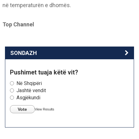
në temperaturën e dhomës.
Top Channel
SONDAZH
Pushimet tuaja këtë vit?
Në Shqipëri
Jashtë vendit
Asgjëkundi
Vote
View Results