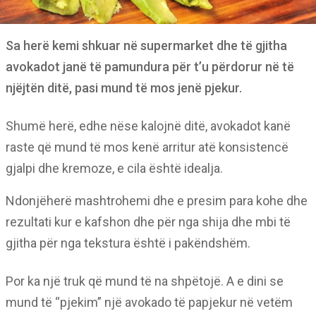
Sa herë kemi shkuar në supermarket dhe të gjitha
avokadot janë të pamundura për t’u përdorur në të
njëjtën ditë, pasi mund të mos jenë pjekur.
Shumë herë, edhe nëse kalojnë ditë, avokadot kanë
raste që mund të mos kenë arritur atë konsistencë
gjalpi dhe kremoze, e cila është idealja.
Ndonjëherë mashtrohemi dhe e presim para kohe dhe
rezultati kur e kafshon dhe për nga shija dhe mbi të
gjitha për nga tekstura është i pakëndshëm.
Por ka një truk që mund të na shpëtojë. A e dini se
mund të “pjekim” një avokado të papjekur në vetëm