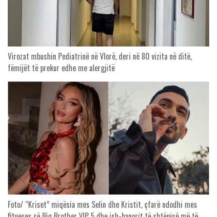
Virozat mbushin Pediatrinë në Vlorë, deri në 80 vizita në ditë,
fëmijët të prekur edhe me alergjitë
Foto/ “Kriset” miqësia mes Selin dhe Kristit, çfarë ndodhi mes
fitueses së Big Brother VIP 5 dhe ish-banorit të shtëpisë më të