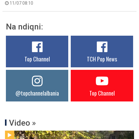
11/07 08:10
Na ndiqni:
Top Channel
TCH Pop News
@topchannelalbania
Top Channel
Video »