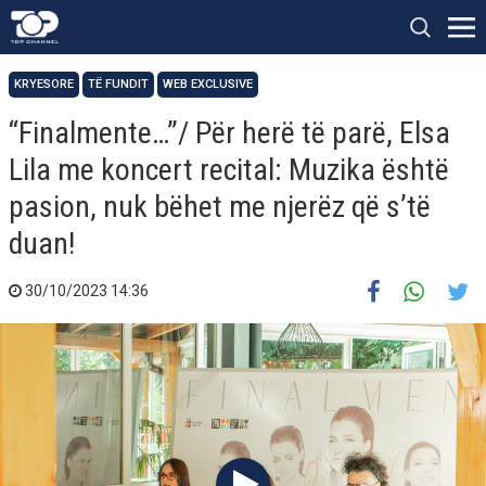
KRYESORE
TË FUNDIT
WEB EXCLUSIVE
“Finalmente…”/ Për herë të parë, Elsa
Lila me koncert recital: Muzika është
pasion, nuk bëhet me njerëz që s’të
duan!
30/10/2023 14:36