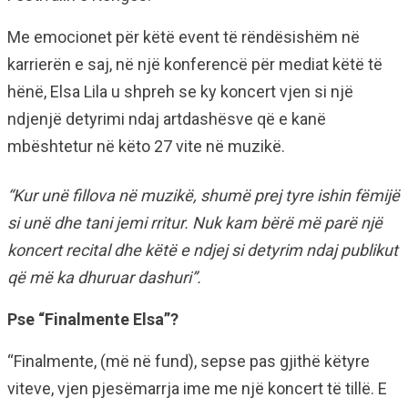
Me emocionet për këtë event të rëndësishëm në
karrierën e saj, në një konferencë për mediat këtë të
hënë, Elsa Lila u shpreh se ky koncert vjen si një
ndjenjë detyrimi ndaj artdashësve që e kanë
mbështetur në këto 27 vite në muzikë.
“Kur unë fillova në muzikë, shumë prej tyre ishin fëmijë
si unë dhe tani jemi rritur. Nuk kam bërë më parë një
koncert recital dhe këtë e ndjej si detyrim ndaj publikut
që më ka dhuruar dashuri”.
Pse “Finalmente Elsa”?
“Finalmente, (më në fund), sepse pas gjithë këtyre
viteve, vjen pjesëmarrja ime me një koncert të tillë. E