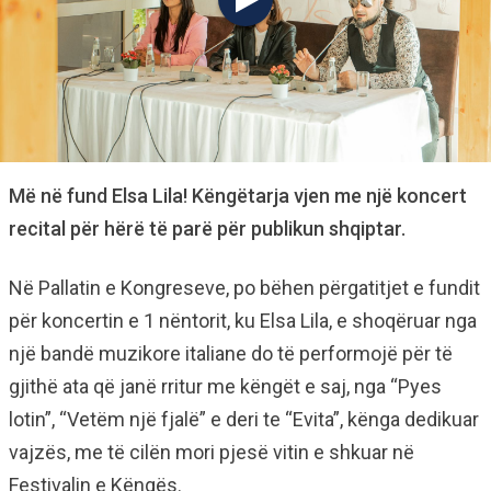
Më në fund Elsa Lila! Këngëtarja vjen me një koncert
recital për hërë të parë për publikun shqiptar.
Në Pallatin e Kongreseve, po bëhen përgatitjet e fundit
për koncertin e 1 nëntorit, ku Elsa Lila, e shoqëruar nga
një bandë muzikore italiane do të performojë për të
gjithë ata që janë rritur me këngët e saj, nga “Pyes
lotin”, “Vetëm një fjalë” e deri te “Evita”, kënga dedikuar
vajzës, me të cilën mori pjesë vitin e shkuar në
Festivalin e Këngës.