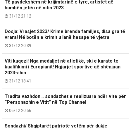
Të pavdekshëm në krijimtarinë e tyre, artistët që
humbën jetën në vitin 2023
31/12 21:12
Dosja: Vrasjet 2023/ Krime brenda familjes, disa gra të
vrara! Në botën e krimit u lanë hesape të vjetra
31/12 20:39
Viti kuqezi! Nga medaljet në atletikë, ski e karate te
kualifikimi i Europianit! Ngjarjet sportive që shënjuan
2023-shin
31/12 18:41
Tradita vazhdon… sondazhet e realizuara ndër vite për
“Personazhin e Vitit” në Top Channel
06/12 20:56
Sondazhi/ Shqiptarët patriotë vetëm për dukje