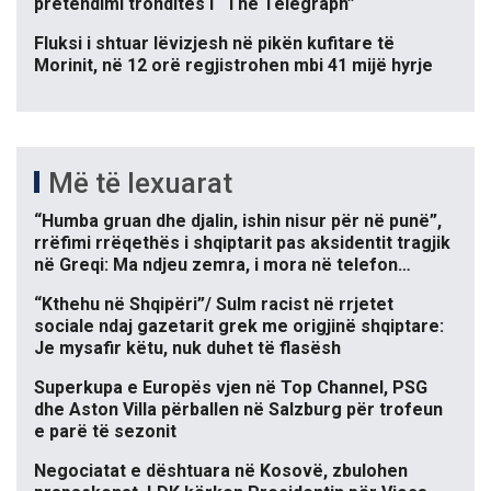
pretendimi tronditës i “The Telegraph”
Fluksi i shtuar lëvizjesh në pikën kufitare të
Morinit, në 12 orë regjistrohen mbi 41 mijë hyrje
Më të lexuarat
“Humba gruan dhe djalin, ishin nisur për në punë”,
rrëfimi rrëqethës i shqiptarit pas aksidentit tragjik
në Greqi: Ma ndjeu zemra, i mora në telefon…
“Kthehu në Shqipëri”/ Sulm racist në rrjetet
sociale ndaj gazetarit grek me origjinë shqiptare:
Je mysafir këtu, nuk duhet të flasësh
Superkupa e Europës vjen në Top Channel, PSG
dhe Aston Villa përballen në Salzburg për trofeun
e parë të sezonit
Negociatat e dështuara në Kosovë, zbulohen