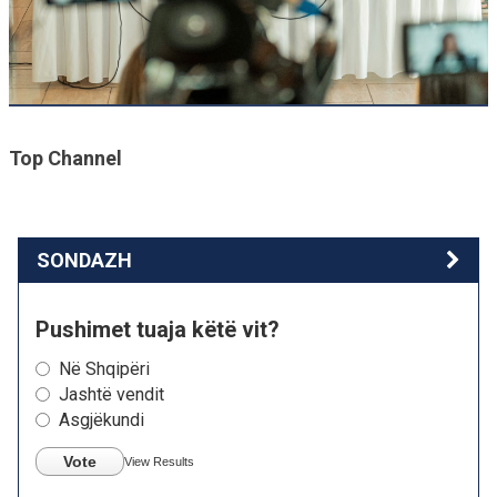
Top Channel
SONDAZH
Pushimet tuaja këtë vit?
Në Shqipëri
Jashtë vendit
Asgjëkundi
Vote
View Results