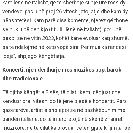
kam lënë në italisht, që të shërbejë si një urë mes dy
vendeve, pasi unë prej 26 vitesh jetoj atje dhe kam dy
nënshtetësi. Kam parë disa komente, njerëz që thonë
se nuk u pëlqen kjo (titulli i lënë në italisht), por unë
besoj se në vitin 2023, kohët kanë evoluar kaq shumë,
sa të ndalojmë në këto vogëlsira. Për mua ka rëndësi
ideja”, shpjegoi këngëtarja.
Koncerti, një ndërthurje mes muzikës pop, barok
dhe tradicionale
Të gjitha këngët e Elsës, të cilat i kemi dëgjuar dhe
kënduar prej vitesh, do të jenë pjesë e koncertit. Para
gazetarëve, artistja shpjegoi se në bashkëpunim me
bandën italiane, do të interpretojë në skenë zhanret
muzikore, në të cilat ka provuar veten gjatë krijimtarisë