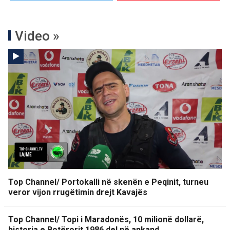
Video »
Top Channel/ Portokalli në skenën e Peqinit, turneu
veror vijon rrugëtimin drejt Kavajës
Top Channel/ Topi i Maradonës, 10 milionë dollarë,
historia e Botërorit 1986 del në ankand