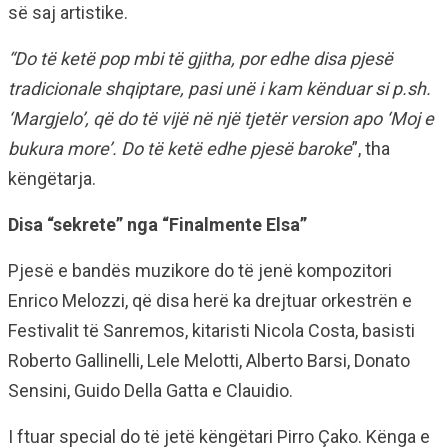
së saj artistike.
“Do të ketë pop mbi të gjitha, por edhe disa pjesë
tradicionale shqiptare, pasi unë i kam kënduar si p.sh.
‘Margjelo’, që do të vijë në një tjetër version apo ‘Moj e
bukura more’. Do të ketë edhe pjesë baroke
”, tha
këngëtarja.
Disa “sekrete” nga “Finalmente Elsa”
Pjesë e bandës muzikore do të jenë kompozitori
Enrico Melozzi, që disa herë ka drejtuar orkestrën e
Festivalit të Sanremos, kitaristi Nicola Costa, basisti
Roberto Gallinelli, Lele Melotti, Alberto Barsi, Donato
Sensini, Guido Della Gatta e Clauidio.
I ftuar special do të jetë këngëtari Pirro Çako. Kënga e