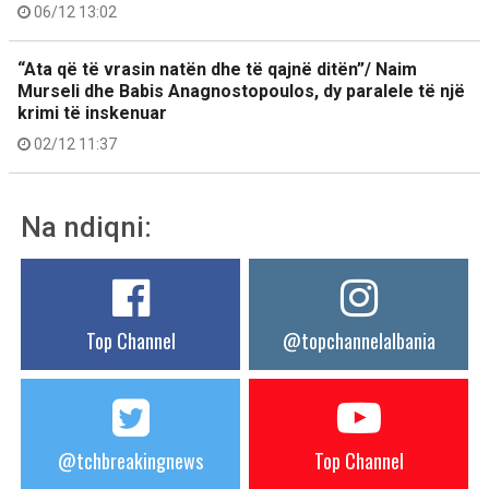
06/12 13:02
“Ata që të vrasin natën dhe të qajnë ditën”/ Naim
Murseli dhe Babis Anagnostopoulos, dy paralele të një
krimi të inskenuar
02/12 11:37
Na ndiqni:
Top Channel
@topchannelalbania
@tchbreakingnews
Top Channel