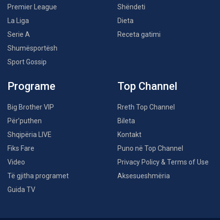
Premier League
Shëndeti
La Liga
Dieta
Serie A
Receta gatimi
Shumësportësh
Sport Gossip
Programe
Top Channel
Big Brother VIP
Rreth Top Channel
Për’puthen
Bileta
Shqipëria LIVE
Kontakt
Fiks Fare
Puno në Top Channel
Video
Privacy Policy & Terms of Use
Të gjitha programet
Aksesueshmëria
Guida TV