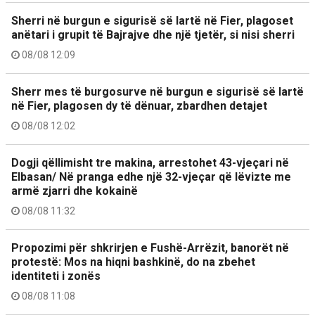
Sherri në burgun e sigurisë së lartë në Fier, plagoset
anëtari i grupit të Bajrajve dhe një tjetër, si nisi sherri
08/08 12:09
Sherr mes të burgosurve në burgun e sigurisë së lartë
në Fier, plagosen dy të dënuar, zbardhen detajet
08/08 12:02
Dogji qëllimisht tre makina, arrestohet 43-vjeçari në
Elbasan/ Në pranga edhe një 32-vjeçar që lëvizte me
armë zjarri dhe kokainë
08/08 11:32
Propozimi për shkrirjen e Fushë-Arrëzit, banorët në
protestë: Mos na hiqni bashkinë, do na zbehet
identiteti i zonës
08/08 11:08