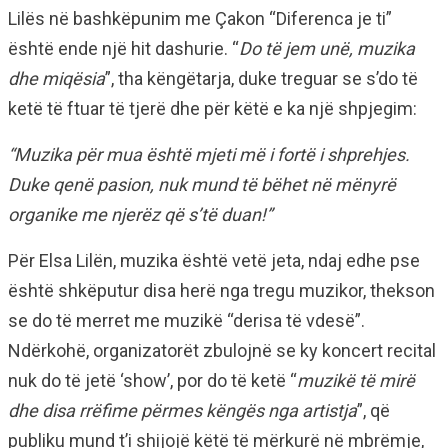
Lilës në bashkëpunim me Çakon “Diferenca je ti”
është ende një hit dashurie. “
Do të jem unë, muzika
dhe miqësia
”, tha këngëtarja, duke treguar se s’do të
ketë të ftuar të tjerë dhe për këtë e ka një shpjegim:
“Muzika për mua është mjeti më i fortë i shprehjes.
Duke qenë pasion, nuk mund të bëhet në mënyrë
organike me njerëz që s’të duan!”
Për Elsa Lilën, muzika është vetë jeta, ndaj edhe pse
është shkëputur disa herë nga tregu muzikor, thekson
se do të merret me muzikë “derisa të vdesë”.
Ndërkohë, organizatorët zbulojnë se ky koncert recital
nuk do të jetë ‘show’, por do të ketë “
muzikë të mirë
dhe disa rrëfime përmes këngës nga artistja
”, që
publiku mund t’i shijojë këtë të mërkurë në mbrëmje,