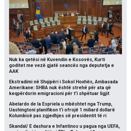
Nuk ka qetësi në Kuvendin e Kosovës, Kurti
goditet me vezë gjatë seancës nga deputetja e
AAK
Ekstradimi në Shqipëri i Sokol Hoxhës, Ambasada
Amerikane: SHBA nuk është strehë për ata që
keqpërdorin emigracioni për t’i shpëtuar ligjit
Abelardo de la Espriela u mbështet nga Trump,
Uashingtoni planifikon t’i ofrojë 1 miliard dollarë
Kolumbisë pas zgjedhjes së presidentit të ri
Skandal/ E dashura e Infantinos u pagua nga UEFA,