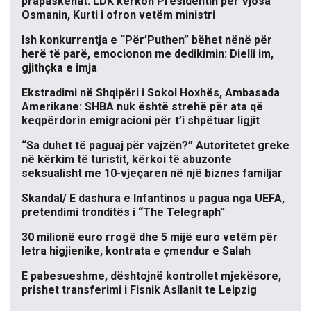
prapaskenat. LDK kërkon Presidentin për Vjosa
Osmanin, Kurti i ofron vetëm ministri
Ish konkurrentja e “Për’Puthen” bëhet nënë për
herë të parë, emocionon me dedikimin: Dielli im,
gjithçka e imja
Ekstradimi në Shqipëri i Sokol Hoxhës, Ambasada
Amerikane: SHBA nuk është strehë për ata që
keqpërdorin emigracioni për t’i shpëtuar ligjit
“Sa duhet të paguaj për vajzën?” Autoritetet greke
në kërkim të turistit, kërkoi të abuzonte
seksualisht me 10-vjeçaren në një biznes familjar
Skandal/ E dashura e Infantinos u pagua nga UEFA,
pretendimi tronditës i “The Telegraph”
30 milionë euro rrogë dhe 5 mijë euro vetëm për
letra higjienike, kontrata e çmendur e Salah
E pabesueshme, dështojnë kontrollet mjekësore,
prishet transferimi i Fisnik Asllanit te Leipzig