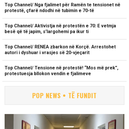
Top Channel/ Nga fjalimet për Ramën te tensionet në
protestë, çfarë ndodhi në tubimin e 70-të
Top Channel/ Aktivistja në protestën e 70: E vetmja
besë që të japim, s’largohemi pa ikur ti
Top Channel/ RENEA zbarkon në Korçë. Arrestohet
autori i dyshuar i vrasjes së 20-vjeçarit
Top Channel/ Tensione në protestë! “Mos më prek”,
protestuesja bllokon vendin e fjalimeve
POP NEWS • TË FUNDIT