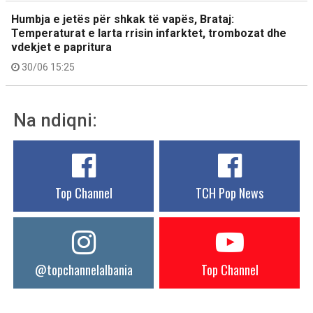
Humbja e jetës për shkak të vapës, Brataj:
Temperaturat e larta rrisin infarktet, trombozat dhe
vdekjet e papritura
30/06 15:25
Na ndiqni:
Top Channel
TCH Pop News
@topchannelalbania
Top Channel