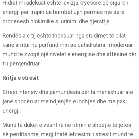
Hidratimi adekuat është lëvizja kryesore që siguron
energji për trupin që humbet ujin përmes një sërë
procesesh biokimike si urinimi dhe djersitja.
Rëndësia e tij është theksuar nga studimet të cilat
kanë arritur në përfundimin se dehidratimi i moderuar
mund të zvogëlojë nivelet e energjisë dhe aftësinë për
t’u përqendruar.
Rritja e stresit
Stresi intensiv dhe pamundësia për ta menaxhuar atë
janë shoqëruar me ndjenjën e lodhjes dhe me pak
energji.
Mund të duket e vështirë në ritmin e shpejtë të jetës
së përditshme, megjithatë lehtësimi i stresit mund të