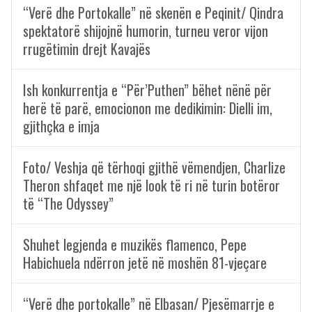
“Verë dhe Portokalle” në skenën e Peqinit/ Qindra
spektatorë shijojnë humorin, turneu veror vijon
rrugëtimin drejt Kavajës
Ish konkurrentja e “Për’Puthen” bëhet nënë për
herë të parë, emocionon me dedikimin: Dielli im,
gjithçka e imja
Foto/ Veshja që tërhoqi gjithë vëmendjen, Charlize
Theron shfaqet me një look të ri në turin botëror
të “The Odyssey”
Shuhet legjenda e muzikës flamenco, Pepe
Habichuela ndërron jetë në moshën 81-vjeçare
“Verë dhe portokalle” në Elbasan/ Pjesëmarrje e