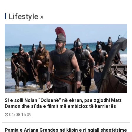
Lifestyle »
Si e solli Nolan “Odisenë” në ekran, pse zgjodhi Matt
Damon dhe sfida e filmit më ambicioz të karrierës
04/08 15:09
Pamja e Ariana Grandes në klipin e ri ngjall shqetësime