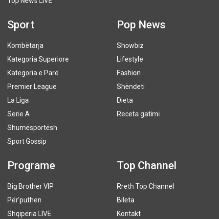
Top News LIVE
Sport
Pop News
Kombëtarja
Showbiz
Kategoria Superiore
Lifestyle
Kategoria e Parë
Fashion
Premier League
Shëndeti
La Liga
Dieta
Serie A
Receta gatimi
Shumësportësh
Sport Gossip
Programe
Top Channel
Big Brother VIP
Rreth Top Channel
Për’puthen
Bileta
Shqipëria LIVE
Kontakt