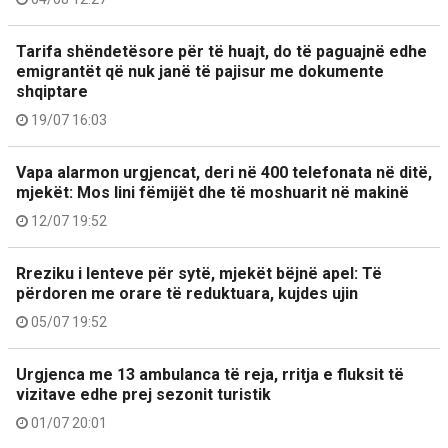
Tarifa shëndetësore për të huajt, do të paguajnë edhe
emigrantët që nuk janë të pajisur me dokumente
shqiptare
19/07 16:03
Vapa alarmon urgjencat, deri në 400 telefonata në ditë,
mjekët: Mos lini fëmijët dhe të moshuarit në makinë
12/07 19:52
Rreziku i lenteve për sytë, mjekët bëjnë apel: Të
përdoren me orare të reduktuara, kujdes ujin
05/07 19:52
Urgjenca me 13 ambulanca të reja, rritja e fluksit të
vizitave edhe prej sezonit turistik
01/07 20:01