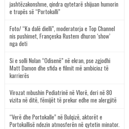
jashtëzakonshme, qindra qytetarë shijuan humorin
e trupës së “Portokalli”
Foto/ “Ka dalë dielli”, moderatorja e Top Channel
nis pushimet, Françeska Rustem dhuron ‘show’
nga deti
Si e solli Nolan “Odisenë” në ekran, pse zgjodhi
Matt Damon dhe sfida e filmit më ambicioz të
karrierës
Virozat mbushin Pediatrinë në Vlorë, deri në 80
vizita në ditë, fëmijët të prekur edhe me alergjitë
“Verë dhe Portokalle” në Bulqizë, aktorët e
Portokallisë ndezin atmosferën në qytetin minator.