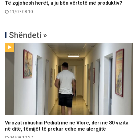
Të zgjohesh herët, a ju bën vërtetë më produktiv?
11/07 08:10
Shëndeti »
Virozat mbushin Pediatrinë në Vlorë, deri në 80 vizita
në ditë, fëmijët të prekur edhe me alergjitë
04/08 12:27