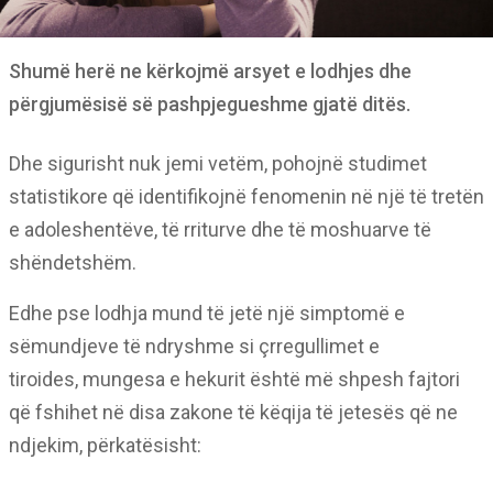
Shumë herë ne kërkojmë arsyet e lodhjes dhe
përgjumësisë së pashpjegueshme gjatë ditës.
Dhe sigurisht nuk jemi vetëm, pohojnë studimet
statistikore që identifikojnë fenomenin në një të tretën
e adoleshentëve, të rriturve dhe të moshuarve të
shëndetshëm.
Edhe pse lodhja mund të jetë një simptomë e
sëmundjeve të ndryshme si çrregullimet e
tiroides, mungesa e hekurit është më shpesh fajtori
që fshihet në disa zakone të këqija të jetesës që ne
ndjekim, përkatësisht: