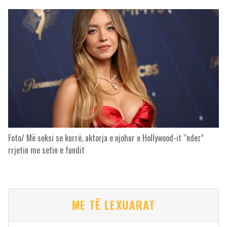
Foto/ Më seksi se kurrë, aktorja e njohur e Hollywood-it “ndez”
rrjetin me setin e fundit
ME TË LEXUARAT