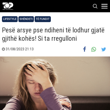
LIFESTYLE
SHËNDETI
TË FUNDIT
Pesë arsye pse ndiheni të lodhur gjatë
gjithë kohës! Si ta rregulloni
31/08/2023 21:13