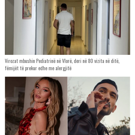
Virozat mbushin Pediatrinë në Vlorë, deri në 80 vizita në ditë,
fëmijët të prekur edhe me alergjitë