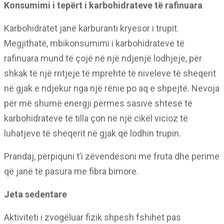
Konsumimi i tepërt i karbohidrateve të rafinuara
Karbohidratet janë karburanti kryesor i trupit.
Megjithatë, mbikonsumimi i karbohidrateve të
rafinuara mund të çojë në një ndjenjë lodhjeje, për
shkak të një rritjeje të mprehtë të niveleve të sheqerit
në gjak e ndjekur nga një rënie po aq e shpejtë. Nevoja
për më shumë energji përmes sasive shtesë të
karbohidrateve të tilla çon në një cikël vicioz të
luhatjeve të sheqerit në gjak që lodhin trupin.
Prandaj, përpiquni t’i zëvendësoni me fruta dhe perime
që janë të pasura me fibra bimore.
Jeta sedentare
Aktiviteti i zvogëluar fizik shpesh fshihet pas