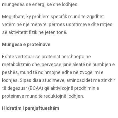
mungesës së energjisë dhe lodhjes.
Megjithatë, ky problem specifik mund të zgjidhet
vetëm në një mënyrë: përmes ushtrimeve dhe rritjes
së aktivitetit fizik në jetën tonë.
Mungesa e proteinave
Është vërtetuar se proteinat përshpejtojnë
metabolizmin dhe, përveçse janë aleatë në humbjen e
peshës, mund të ndihmojnë edhe në zvogëlimi e
lodhjes. Sipas disa studimeve, aminoacidet me zinxhir
të degëzuar (BCAA) që aktivizojnë prodhimin e
proteinave mund të reduktojnë lodhjen.
Hidratim i pamjaftueshëm