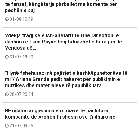
te fansat, këngëtarja përballet me komente për
peshën e saj
01/08 10:49
Vdekja tragjike e ish-anëtarit të One Direction, e
dashura e Liam Payne heq tatuazhet e bëra për të:
Vendosa që…
31/07 19:50
“Hynë fshehurazi në pajisjet e bashkëpunëtorëve të
mi”/ Ariana Grande padit hakerët për publikimin e
muzikës dhe materialeve të papublikuara
28/07 20:34
BE ndalon asgjësimin e rrobave të pashitura,
kompanitë detyrohen t’i shesin ose t’i dhurojnë
21/07 09:55