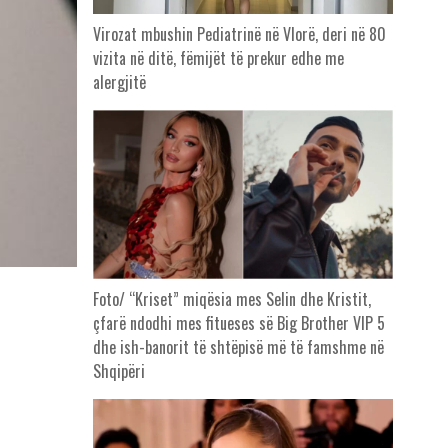
Virozat mbushin Pediatrinë në Vlorë, deri në 80
vizita në ditë, fëmijët të prekur edhe me
alergjitë
Foto/ “Kriset” miqësia mes Selin dhe Kristit,
çfarë ndodhi mes fitueses së Big Brother VIP 5
dhe ish-banorit të shtëpisë më të famshme në
Shqipëri