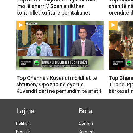
‘mollë sherri’/ Spanja rikthen
shenjtë në
kontrollet kufitare për italianët
orenditë d
Top Channel/ Kuvendi mblidhet të
Top Chann
shtunën/ Opozita në dyert e
Tiranë. Pj
Kuvendit deri në përfundim të afatit
kërkesat 
Lajme
Bota
Politikë
Opinion
Kronikë
Koment