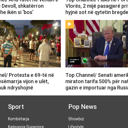
 Devoll, shkatërron
Vlorës, 2 mijë pasagjerë pri
he ikën si ‘bos’
hyjnë sot në qytetin bregd
el/ Protesta e 69-të në
Top Channel/ Senati ameri
esëmarrja vijon e ulët,
miraton tarifa 500% për na
nuk ndryshojnë
gazin e importuar nga Rusi
Sport
Pop News
Kombëtarja
Showbiz
Kategoria Superiore
Lifestyle