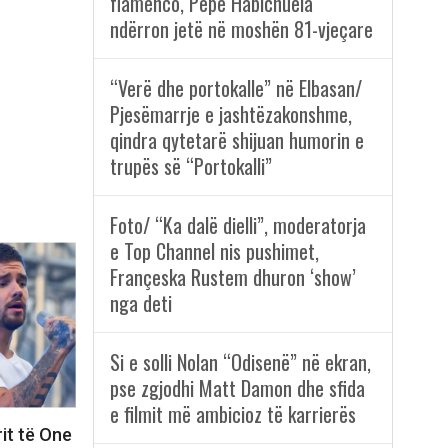
flamenco, Pepe Habichuela
ndërron jetë në moshën 81-vjeçare
“Verë dhe portokalle” në Elbasan/
Pjesëmarrje e jashtëzakonshme,
qindra qytetarë shijuan humorin e
trupës së “Portokalli”
Foto/ “Ka dalë dielli”, moderatorja
e Top Channel nis pushimet,
Françeska Rustem dhuron ‘show’
nga deti
Si e solli Nolan “Odisenë” në ekran,
pse zgjodhi Matt Damon dhe sfida
e filmit më ambicioz të karrierës
rit të One