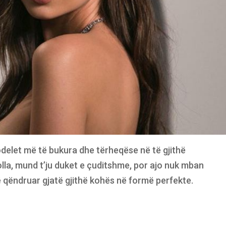
delet më të bukura dhe tërheqëse në të gjithë
holla, mund t’ju duket e çuditshme, por ajo nuk mban
të qëndruar gjatë gjithë kohës në formë perfekte.