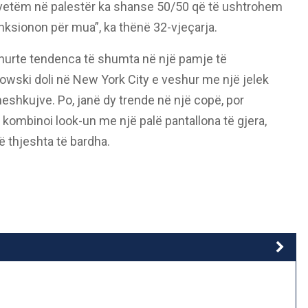
 vetëm në palestër ka shanse 50/50 që të ushtrohem
unksionon për mua”, ka thënë 32-vjeçarja.
rthurte tendenca të shumta në një pamje të
owski doli në New York City e veshur me një jelek
eshkujve. Po, janë dy trende në një copë, por
e kombinoi look-un me një palë pantallona të gjera,
të thjeshta të bardha.