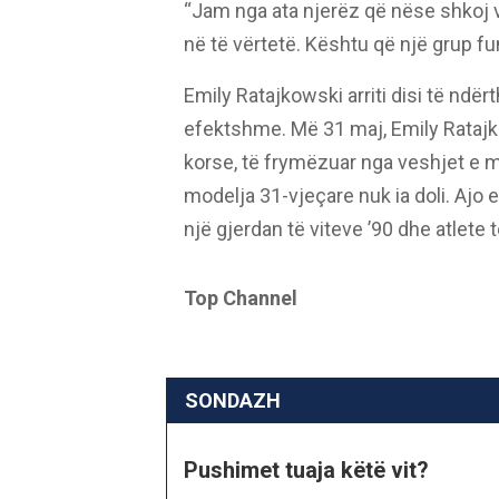
“Jam nga ata njerëz që nëse shkoj
në të vërtetë. Kështu që një grup f
Emily Ratajkowski arriti disi të ndë
efektshme. Më 31 maj, Emily Ratajk
korse, të frymëzuar nga veshjet e m
modelja 31-vjeçare nuk ia doli. Ajo 
një gjerdan të viteve ’90 dhe atlete 
Top Channel
SONDAZH
Pushimet tuaja këtë vit?