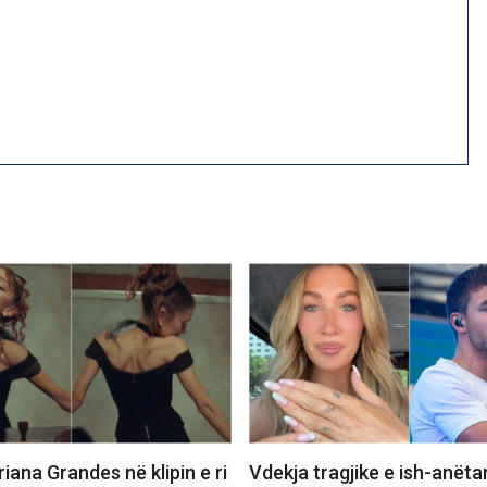
iana Grandes në klipin e ri
Vdekja tragjike e ish-anëta