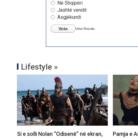
Në Shqipëri
Jashtë vendit
Asgjëkundi
Vote
View Results
Lifestyle »
Si e solli Nolan “Odisenë” në ekran,
Pamja e Ar