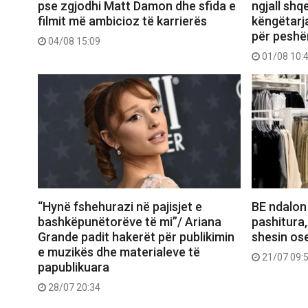
pse zgjodhi Matt Damon dhe sfida e
ngjall shq
filmit më ambicioz të karrierës
këngëtarj
për peshë
04/08 15:09
01/08 10:
“Hynë fshehurazi në pajisjet e
BE ndalon
bashkëpunëtorëve të mi”/ Ariana
pashitura,
Grande padit hakerët për publikimin
shesin ose
e muzikës dhe materialeve të
21/07 09:
papublikuara
28/07 20:34