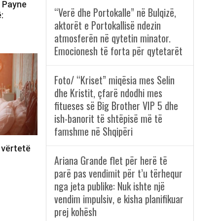
m Payne
“Verë dhe Portokalle” në Bulqizë,
:
aktorët e Portokallisë ndezin
atmosferën në qytetin minator.
Emocionesh të forta për qytetarët
Foto/ “Kriset” miqësia mes Selin
dhe Kristit, çfarë ndodhi mes
fitueses së Big Brother VIP 5 dhe
ish-banorit të shtëpisë më të
famshme në Shqipëri
 vërtetë
Ariana Grande flet për herë të
parë pas vendimit për t’u tërhequr
nga jeta publike: Nuk ishte një
vendim impulsiv, e kisha planifikuar
prej kohësh