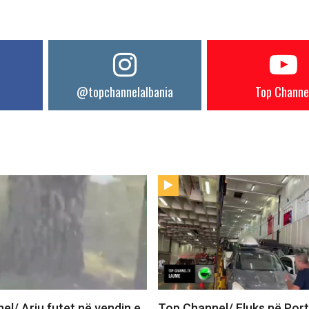
@topchannelalbania
Top Channe
l/ Ariu futet në vendin e
Top Channel/ Fluks në Port