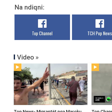
Na ndiqni:
Top Channel
TCH Pop News
Video »
Top News- Migrantët nga Maroku
Top Channe