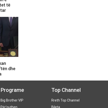
tet të
etar
kan
ftën dhe
a
Programe
Top Channel
Big Brother VIP
Rreth Top Channel
Për’puthen
Bileta