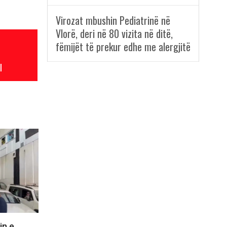
Virozat mbushin Pediatrinë në
Vlorë, deri në 80 vizita në ditë,
fëmijët të prekur edhe me alergjitë
l
in e