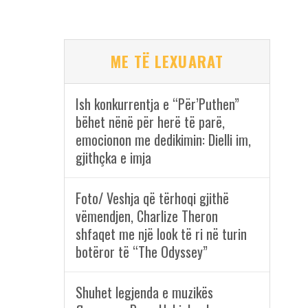
ME TË LEXUARAT
Ish konkurrentja e “Për’Puthen”
bëhet nënë për herë të parë,
emocionon me dedikimin: Dielli im,
gjithçka e imja
Foto/ Veshja që tërhoqi gjithë
vëmendjen, Charlize Theron
shfaqet me një look të ri në turin
botëror të “The Odyssey”
Shuhet legjenda e muzikës