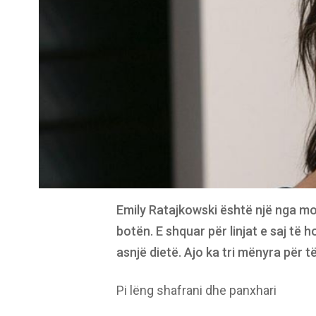
Emily Ratajkowski është një nga mo
botën. E shquar për linjat e saj të 
asnjë dietë. Ajo ka tri mënyra për 
Pi lëng shafrani dhe panxhari