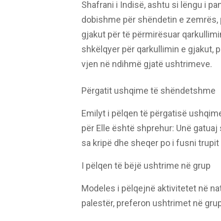
Shafrani i Indisë, ashtu si lëngu i p
dobishme për shëndetin e zemrës, p
gjakut për të përmirësuar qarkullimi
shkëlqyer për qarkullimin e gjakut
vjen në ndihmë gjatë ushtrimeve.
Përgatit ushqime të shëndetshme
Emilyt i pëlqen të përgatisë ushqim
për Elle është shprehur: Unë gatuaj
sa kripë dhe sheqer po i fusni trupit 
I pëlqen të bëjë ushtrime në grup
Modeles i pëlqejnë aktivitetet në na
palestër, preferon ushtrimet në grup