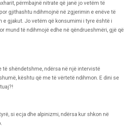
anxharit, përmbajnë nitrate që janë jo vetëm të
or gjithashtu ndihmojnë në zgjerimin e enëve të
n e gjakut. Jo vetëm që konsumimi i tyre është i
, por mund të ndihmojë edhe në qëndrueshmëri, gjë që
e të shëndetshme, ndërsa në një intervistë
 shumë, kështu që me të vërtetë ndihmon. E dini se
tuaj?!
tyrë, si ecja dhe alpinizmi, ndërsa kur shkon në
.