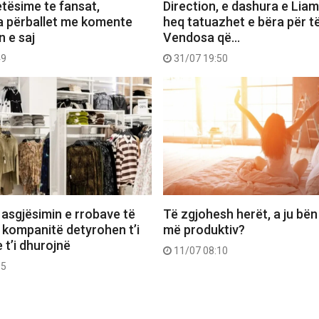
etësime te fansat,
Direction, e dashura e Lia
a përballet me komente
heq tatuazhet e bëra për të
n e saj
Vendosa që…
49
31/07 19:50
 asgjësimin e rrobave të
Të zgjohesh herët, a ju bën
 kompanitë detyrohen t’i
më produktiv?
 t’i dhurojnë
11/07 08:10
55