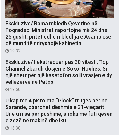
Ekskluzive/ Rama mbledh Qeverinë në
Pogradec. Ministrat raportojnë më 24 dhe
25 gusht, pritet edhe mbledhja e Asamblesë
që mund të ndryshojë kabinetin
19:32
Ekskluzive/ I ekstraduar pas 30 vitesh, Top
Channel zbardh dosjen e Sokol Hoxhës: Si
një sherr për një kasetofon solli vrasjen e dy
vëllezërve në Patos
19:50
U kap me 4 pistoleta “Glock” rrugës për në
Sarandë, zbardhet dëshmia e 31-vjeçarit:
Unë u nisa për pushime, shoku më futi qesen
e zezë në makinë dhe iku
18:30