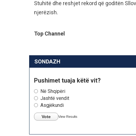
Stuhitë dhe reshjet rekord që goditën Sllo
njerëzish.
Top Channel
SONDAZH
Pushimet tuaja këtë vit?
Në Shqipëri
Jashtë vendit
Asgjëkundi
Vote
View Results