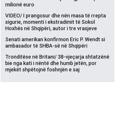
milionë euro
VIDEO/ I prangosur dhe nën masa të rrepta
sigurie, momenti i ekstradimit të Sokol
Hoxhës në Shqipëri, autor i tre vrasjeve
Senati amerikan konfirmon Eric P. Wendt si
ambasador të SHBA-së në Shqipëri
Tronditëse në Britani/ 38-vjeçarja shtatzënë
bie nga kati i nëntë dhe humb jetën, por
mjekët shpëtojnë foshnjën e saj