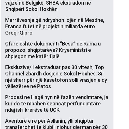
vajze në Belgjikë, SHBA ekstradon në
Shqipëri Sokol Hoxhën
Marrëveshja që ndryshon lojën në Mesdhe,
Franca futet në projektin miliarda euro
Greqi-Qipro
Çfarë është dokumenti “Besa” që Rama u
propozoi shqiptarëve? Kryeministri e
shpjegon me katër fjalë
Ekskluzive/ I ekstraduar pas 30 vitesh, Top
Channel zbardh dosjen e Sokol Hoxhës: Si
një sherr për një kasetofon solli vrasjen e dy
vëllezërve në Patos
Procesi në Hagë hyn në fazën vendimtare, ja
kur do të mbahen seancat përfundimtare
ndaj ish-krerëve të UÇK
Aventurë e re për Asllanin, ylli shqiptar
transferohet te klubi i njohur gjerman për 30