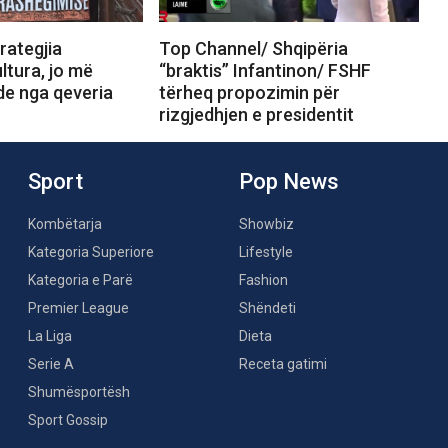
rategjia
Top Channel/ Shqipëria
ltura, jo më
“braktis” Infantinon/ FSHF
e nga qeveria
tërheq propozimin për
rizgjedhjen e presidentit
Sport
Pop News
Kombëtarja
Showbiz
Kategoria Superiore
Lifestyle
Kategoria e Parë
Fashion
Premier League
Shëndeti
La Liga
Dieta
Serie A
Receta gatimi
Shumësportësh
Sport Gossip