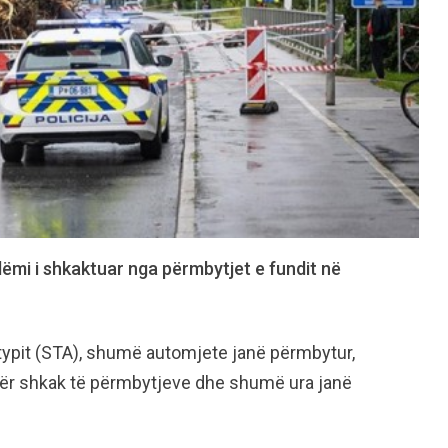
dëmi i shkaktuar nga përmbytjet e fundit në
typit (STA), shumë automjete janë përmbytur,
për shkak të përmbytjeve dhe shumë ura janë