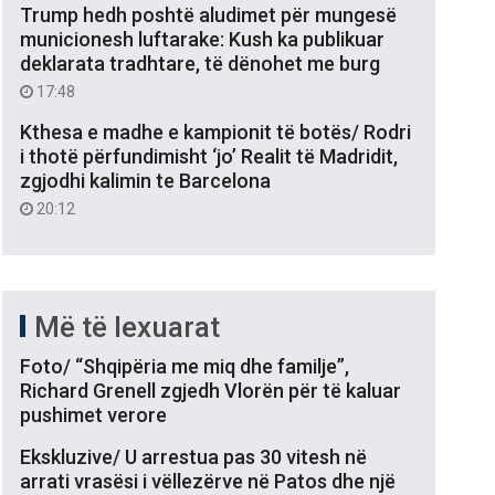
Trump hedh poshtë aludimet për mungesë
municionesh luftarake: Kush ka publikuar
deklarata tradhtare, të dënohet me burg
17:48
Kthesa e madhe e kampionit të botës/ Rodri
i thotë përfundimisht ‘jo’ Realit të Madridit,
zgjodhi kalimin te Barcelona
20:12
Më të lexuarat
Foto/ “Shqipëria me miq dhe familje”,
Richard Grenell zgjedh Vlorën për të kaluar
pushimet verore
Ekskluzive/ U arrestua pas 30 vitesh në
arrati vrasësi i vëllezërve në Patos dhe një