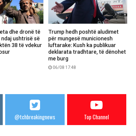
eta dhe dronë të
Trump hedh poshtë aludimet
 ndaj ushtrisë së
për mungesë municionesh
ktën 38 të vdekur
luftarake: Kush ka publikuar
osur
deklarata tradhtare, të dënohet
me burg
06/08 17:48
@tchbreakingnews
Top Channel