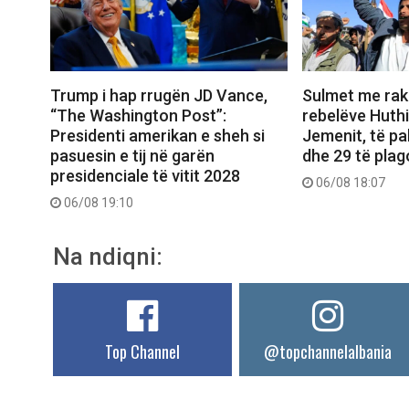
Trump i hap rrugën JD Vance,
Sulmet me rak
“The Washington Post”:
rebelëve Huthi
Presidenti amerikan e sheh si
Jemenit, të pa
pasuesin e tij në garën
dhe 29 të plag
presidenciale të vitit 2028
06/08 18:07
06/08 19:10
Na ndiqni:
Top Channel
@topchannelalbania