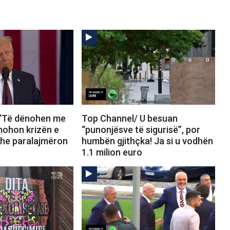
 “Të dënohen me
Top Channel/ U besuan
mohon krizën e
“punonjësve të sigurisë”, por
he paralajmëron
humbën gjithçka! Ja si u vodhën
1.1 milion euro