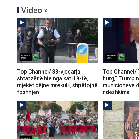
Video »
Top Channel/ 38-vjeçarja
Top Channel/
shtatzënë bie nga kati i 9-të,
burg,” Trump 
mjekët bëjnë mrekulli, shpëtojnë
municioneve d
foshnjën
ndëshkime