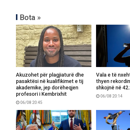
Bota »
Akuzohet për plagjiaturë dhe
Vala e të nxeht
pasaktësi në kualifikimet e tij
thyen rekordi
akademike, jep dorëheqjen
shkojnë në 42
profesori i Kembrixhit
06/08 20:14
06/08 20:45