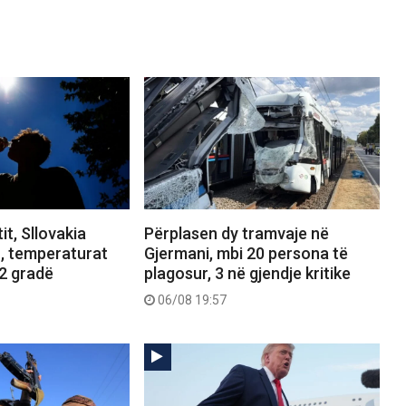
it, Sllovakia
Përplasen dy tramvaje në
n, temperaturat
Gjermani, mbi 20 persona të
.2 gradë
plagosur, 3 në gjendje kritike
06/08 19:57