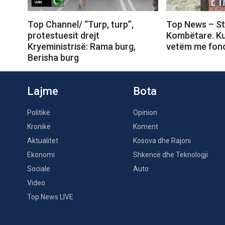
Top Channel/ “Turp, turp”,
Top News – St
protestuesit drejt
Kombëtare. Ku
Kryeministrisë: Rama burg,
vetëm me fond
Berisha burg
Lajme
Bota
Politikë
Opinion
Kronikë
Koment
Aktualitet
Kosova dhe Rajoni
Ekonomi
Shkencë dhe Teknologji
Sociale
Auto
Video
Top News LIVE