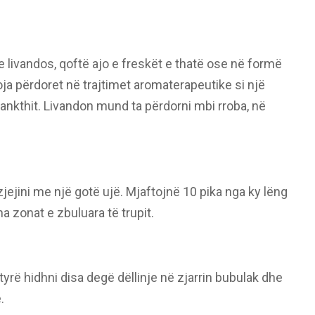
 livandos, qoftë ajo e freskët e thatë ose në formë
doja përdoret në trajtimet aromaterapeutike si një
 ankthit. Livandon mund ta përdorni mbi rroba, në
zjejini me një gotë ujë. Mjaftojnë 10 pika nga ky lëng
ha zonat e zbuluara të trupit.
tyrë hidhni disa degë dëllinje në zjarrin bubulak dhe
.