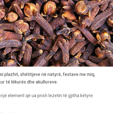
 plazhit, shëtitjeve në natyrë, festave me miq,
kur të lëkurës dhe akulloreve.
 një element që ua prish lezetin të gjitha këtyre