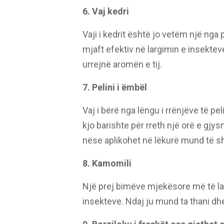
6. Vaj kedri
Vaji i kedrit është jo vetëm një ng
mjaft efektiv në largimin e insekt
urrejnë aromën e tij.
7. Pelini i ëmbël
Vaj i bërë nga lëngu i rrënjëve të pel
kjo barishte për rreth një orë e gjy
nëse aplikohet në lëkurë mund të s
8. Kamomili
Një prej bimëve mjekësore më të las
insekteve. Ndaj ju mund ta thani dh