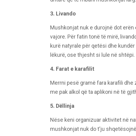
3. Livando
Mushkonjat nuk e durojnë dot erën e
vajore. Për fatin tonë të mirë, livan
kurë natyrale për qetësi dhe kundër
lëkurë, ose thjesht si lule në shtëpi.
4. Farat e karafilit
Merrni pesë gramë fara karafili dhe 
me pak alkol që ta aplikoni në të gjit
5. Dëllinja
Nëse keni organizuar aktivitet në na
mushkonjat nuk do t’ju shqetësojnë