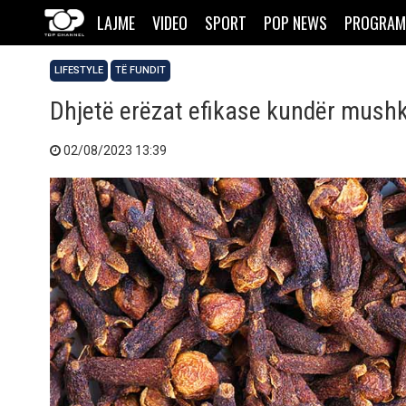
LAJME
VIDEO
SPORT
POP NEWS
PROGRAM
LIFESTYLE
TË FUNDIT
Dhjetë erëzat efikase kundër mush
02/08/2023 13:39