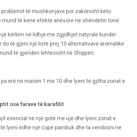
 problemit të mushkonjave por zakonisht këto
ë mund të kenë efekte anësore në shëndetin tonë.
jë kërkim në lidhje me zgjidhjet natyrale kundër
o të gjeni një listë prej 10 alternativave aromatike
mund të gjenden lehtësisht në Shqipëri.
 pa erë në masën 1 me 10 dhe lyeni të gjitha zonat e
ptit ose farave të karafilit
ajit esencial në një gotë me ujë dhe lyeni zonat e
të lyeni edhe një copë pambuk dhe ta vendosni në
.