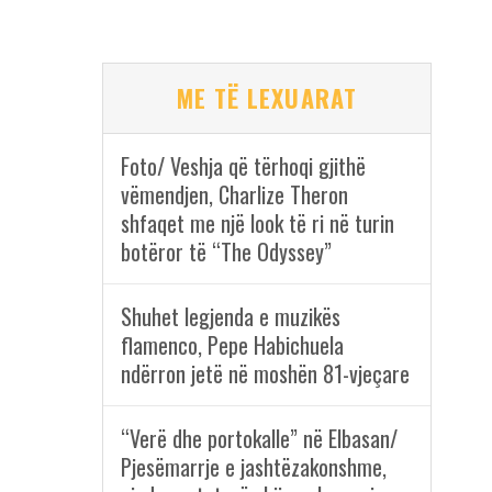
ME TË LEXUARAT
Foto/ Veshja që tërhoqi gjithë
vëmendjen, Charlize Theron
shfaqet me një look të ri në turin
botëror të “The Odyssey”
Shuhet legjenda e muzikës
flamenco, Pepe Habichuela
ndërron jetë në moshën 81-vjeçare
“Verë dhe portokalle” në Elbasan/
Pjesëmarrje e jashtëzakonshme,