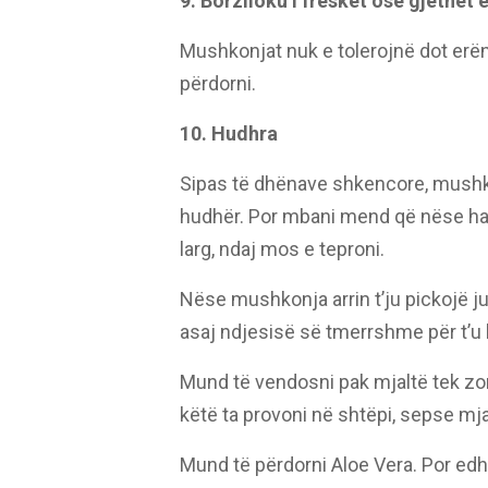
9. Borziloku i freskët ose gjethet
Mushkonjat nuk e tolerojnë dot erën
përdorni.
10. Hudhra
Sipas të dhënave shkencore, mushko
hudhër. Por mbani mend që nëse han
larg, ndaj mos e teproni.
Nëse mushkonja arrin t’ju pickojë 
asaj ndjesisë së tmerrshme për t’u 
Mund të vendosni pak mjaltë tek zon
këtë ta provoni në shtëpi, sepse mja
Mund të përdorni Aloe Vera. Por edh