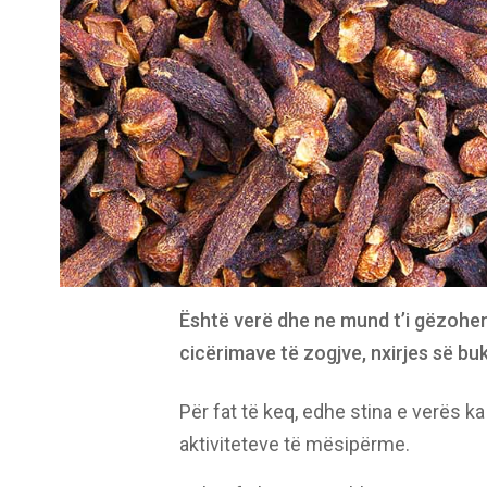
Është verë dhe ne mund t’i gëzohemi
cicërimave të zogjve, nxirjes së bu
Për fat të keq, edhe stina e verës ka
aktiviteteve të mësipërme.