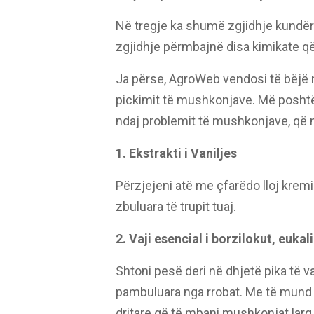
Në tregje ka shumë zgjidhje kundër
zgjidhje përmbajnë disa kimikate q
Ja përse, AgroWeb vendosi të bëjë n
pickimit të mushkonjave. Më poshtë d
ndaj problemit të mushkonjave, që 
1. Ekstrakti i Vaniljes
Përzjejeni atë me çfarëdo lloj kremi
zbuluara të trupit tuaj.
2. Vaji esencial i borzilokut, eukali
Shtoni pesë deri në dhjetë pika të v
pambuluara nga rrobat. Me të mund 
dritare që të mbani mushkonjat larg