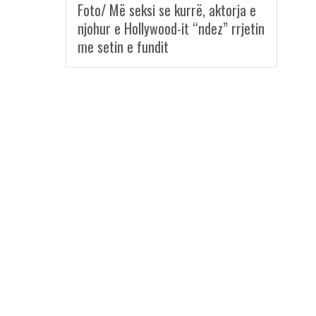
Foto/ Më seksi se kurrë, aktorja e
njohur e Hollywood-it “ndez” rrjetin
me setin e fundit