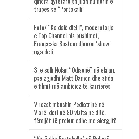
qindra qytetarë shijuan humorin e
trupës së “Portokalli”
Foto/ “Ka dalë dielli”, moderatorja
e Top Channel nis pushimet,
Françeska Rustem dhuron ‘show’
nga deti
Si e solli Nolan “Odisenë” në ekran,
pse zgjodhi Matt Damon dhe sfida
e filmit më ambicioz të karrierës
Virozat mbushin Pediatrinë në
Vlorë, deri në 80 vizita në ditë,
fëmijët të prekur edhe me alergjitë
“Verë dhe Portokalle” në Bulqizë,