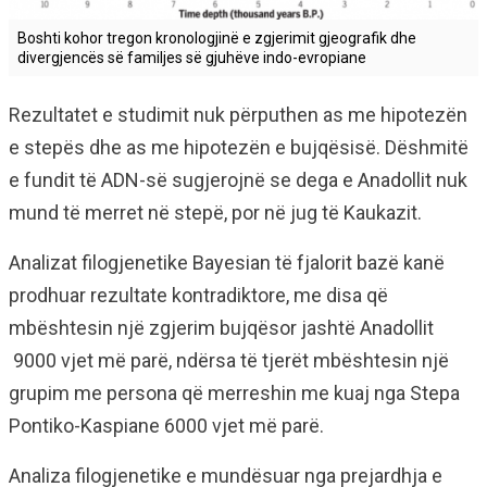
Boshti kohor tregon kronologjinë e zgjerimit gjeografik dhe
divergjencës së familjes së gjuhëve indo-evropiane
Rezultatet e studimit nuk përputhen as me hipotezën
e stepës dhe as me hipotezën e bujqësisë. Dëshmitë
e fundit të ADN-së sugjerojnë se dega e Anadollit nuk
mund të merret në stepë, por në jug të Kaukazit.
Analizat filogjenetike Bayesian të fjalorit bazë kanë
prodhuar rezultate kontradiktore, me disa që
mbështesin një zgjerim bujqësor jashtë Anadollit
9000 vjet më parë, ndërsa të tjerët mbështesin një
grupim me persona që merreshin me kuaj nga Stepa
Pontiko-Kaspiane 6000 vjet më parë.
Analiza filogjenetike e mundësuar nga prejardhja e