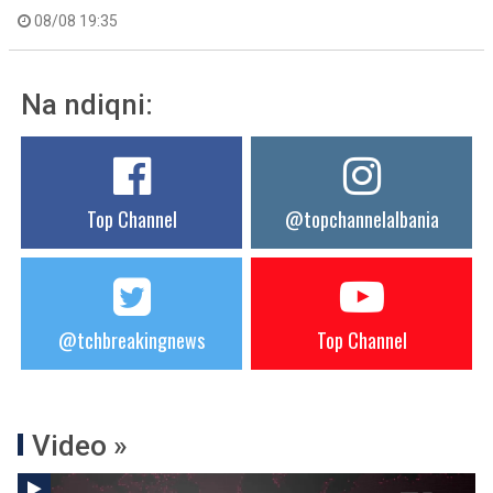
08/08 19:35
Na ndiqni:
Top Channel
@topchannelalbania
@tchbreakingnews
Top Channel
Video »