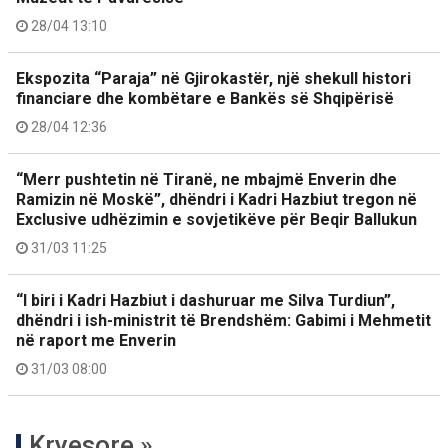
28/04 13:10
Ekspozita “Paraja” në Gjirokastër, një shekull histori
financiare dhe kombëtare e Bankës së Shqipërisë
28/04 12:36
“Merr pushtetin në Tiranë, ne mbajmë Enverin dhe
Ramizin në Moskë”, dhëndri i Kadri Hazbiut tregon në
Exclusive udhëzimin e sovjetikëve për Beqir Ballukun
31/03 11:25
“I biri i Kadri Hazbiut i dashuruar me Silva Turdiun”,
dhëndri i ish-ministrit të Brendshëm: Gabimi i Mehmetit
në raport me Enverin
31/03 08:00
Kryesore »