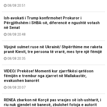
08/08 20:51
Ish-avokati i Trump konfirmohet Prokuror i
Përgjithshëm i SHBA-së, diferencë e ngushtë votash
në Senat
08/08 20:48
Vijojnë sulmet ruse në Ukrainë/ Shpërthime me raketa
pranë Kievit, tre persona të vrarë, mes tyre një fëmijë
08/08 20:35
VIDEO/ Prekëse! Momenti kur zjarrfikësi qetëson
fëmijën e trembur nga zjarret në Mallakastër,
evakuohen banorët
08/08 20:07
RENEA zbarkon në Korçë pas vrasjes së ish-ushtarit, i
riu nuk gjendet në banesë, zbulohet fotoja e autorit