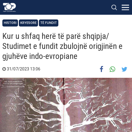
HISTORI
KRYESORE
TË FUNDIT
Kur u shfaq herë të parë shqipja/
Studimet e fundit zbulojnë origjinën e
gjuhëve indo-evropiane
31/07/2023 13:06