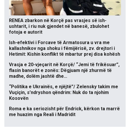
RENEA zbarkon në Korçë pas vrasjes së ish-
ushtarit, i riu nuk gjendet në banesë, zbulohet
fotoja e autorit
Ish-efektivi i Forcave të Armatosura u vra me
kallashnikov nga shoku i fëmijërisë, zv. drejtori i
Hetimit: Kishin konflikt të mbartur prej disa kohësh
Vrasja e 20-vjeçarit në Korçë/ “Jemi të frikësuar”,
flasin banorët e zonës: Dëgjuam një zhurmë të
madhe, dolëm jashtë dhe…
“Politika e Ukrainës, e njëjtë”/ Zelensky takim me
Vuçiçin, s’ndryshon qëndrim: Nuk do ta njohim
Kosovën
Roma e ka seriozisht për Endrick, kërkon ta marrë
me huazim nga Reali i Madridit