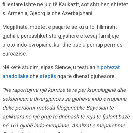
fillestare ishte në jug të Kaukazit, sot shtrihen shtetet
si Armenia, Gjeorgjia dhe Azerbajxhani.
Megjithatë, mbetet e paqartë se ku u fol fillimisht
gjuha e përbashkët stërgjyshore e kësaj familjeje
proto-indo-evropiane, kur dhe pse u përhap përmes
Euroazisë.
Në këtë studim, sipas Sience, u testuan
hipotezat
anadollake
dhe
stepës
nga të dhënat gjuhësore.
“Ne raportojmë një kornizë të re për kronologjinë dhe
sekuencën e divergjencës së gjuhëve indo-evropiane,
duke përdorur metoda filogjenetike Bayesian të
aplikuara në një grup të dhënash të reja të fjalorit bazë
në 161 gjuhë indo-evropiane. Analizat e mëparshme