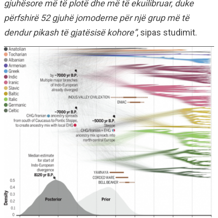
gjuhësore më të plotë dhe më të ekuilibruar, duke
përfshirë 52 gjuhë jomoderne për një grup më të
dendur pikash të gjatësisë kohore”
, sipas studimit.