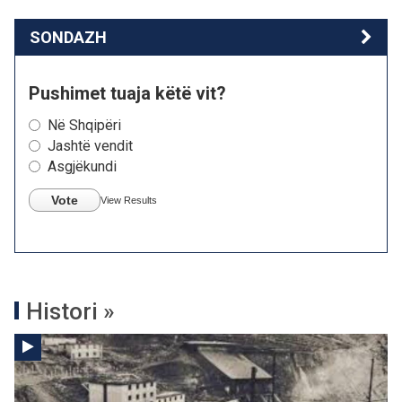
SONDAZH
Pushimet tuaja këtë vit?
Në Shqipëri
Jashtë vendit
Asgjëkundi
Vote
View Results
Histori »