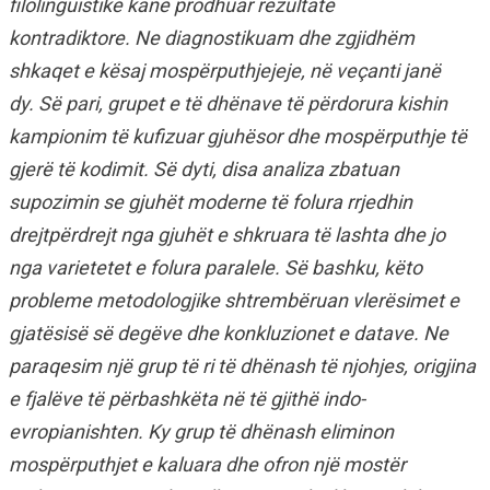
filolinguistike kanë prodhuar rezultate
kontradiktore. Ne diagnostikuam dhe zgjidhëm
shkaqet e kësaj mospërputhjejeje, në veçanti janë
dy. Së pari, grupet e të dhënave të përdorura kishin
kampionim të kufizuar gjuhësor dhe mospërputhje të
gjerë të kodimit. Së dyti, disa analiza zbatuan
supozimin se gjuhët moderne të folura rrjedhin
drejtpërdrejt nga gjuhët e shkruara të lashta dhe jo
nga varietetet e folura paralele. Së bashku, këto
probleme metodologjike shtrembëruan vlerësimet e
gjatësisë së degëve dhe konkluzionet e datave. Ne
paraqesim një grup të ri të dhënash të njohjes, origjina
e fjalëve të përbashkëta në të gjithë indo-
evropianishten. Ky grup të dhënash eliminon
mospërputhjet e kaluara dhe ofron një mostër