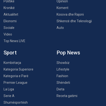
Politikë
Opinion
Kronikë
Koment
Aktualitet
Kosova dhe Rajoni
Ekonomi
Shkencë dhe Teknologji
Sociale
Auto
Video
Top News LIVE
Sport
Pop News
Kombëtarja
Showbiz
Kategoria Superiore
Lifestyle
Kategoria e Parë
Fashion
Premier League
Shëndeti
La Liga
Dieta
Serie A
Receta gatimi
Shumësportësh