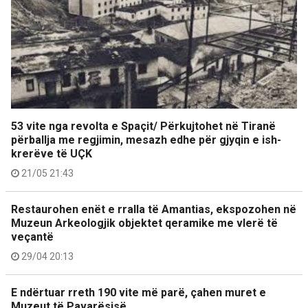
53 vite nga revolta e Spaçit/ Përkujtohet në Tiranë
përballja me regjimin, mesazh edhe për gjyqin e ish-
krerëve të UÇK
21/05 21:43
Restaurohen enët e rralla të Amantias, ekspozohen në
Muzeun Arkeologjik objektet qeramike me vlerë të
veçantë
29/04 20:13
E ndërtuar rreth 190 vite më parë, çahen muret e
Muzeut të Pavarësisë