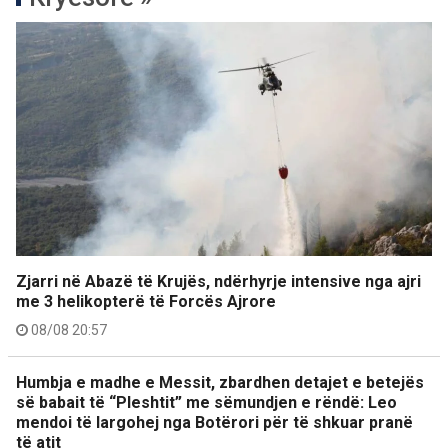
Zjarri në Abazë të Krujës, ndërhyrje intensive nga ajri
me 3 helikopterë të Forcës Ajrore
08/08 20:57
Humbja e madhe e Messit, zbardhen detajet e betejës
së babait të “Pleshtit” me sëmundjen e rëndë: Leo
mendoi të largohej nga Botërori për të shkuar pranë
të atit