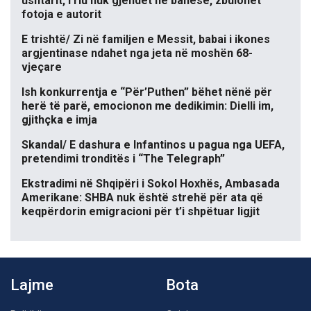
ushtarit, i riu nuk gjendet në banesë, zbulohet
fotoja e autorit
E trishtë/ Zi në familjen e Messit, babai i ikones
argjentinase ndahet nga jeta në moshën 68-
vjeçare
Ish konkurrentja e “Për’Puthen” bëhet nënë për
herë të parë, emocionon me dedikimin: Dielli im,
gjithçka e imja
Skandal/ E dashura e Infantinos u pagua nga UEFA,
pretendimi tronditës i “The Telegraph”
Ekstradimi në Shqipëri i Sokol Hoxhës, Ambasada
Amerikane: SHBA nuk është strehë për ata që
keqpërdorin emigracioni për t’i shpëtuar ligjit
Lajme
Bota