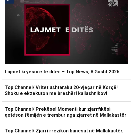
Lajmet kryesore të ditës – Top News, 8 Gusht 2026
Top Channel/ Vritet ushtaraku 20-vjeçar në Korçë!
Shoku e ekzekuton me breshëri kallashnikovi
Top Channel/ Prekëse! Momenti kur zjarrfikësi
qetëson fëmijën e trembur nga zjarret në Mallakastër
Top Channel/ Zjarri rrezikon banesat në Mallakastër,