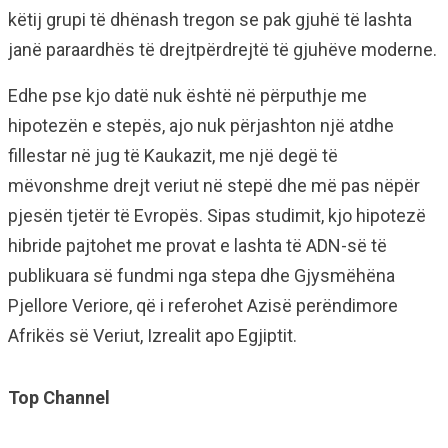
këtij grupi të dhënash tregon se pak gjuhë të lashta
janë paraardhës të drejtpërdrejtë të gjuhëve moderne.
Edhe pse kjo datë nuk është në përputhje me
hipotezën e stepës, ajo nuk përjashton një atdhe
fillestar në jug të Kaukazit, me një degë të
mëvonshme drejt veriut në stepë dhe më pas nëpër
pjesën tjetër të Evropës. Sipas studimit, kjo hipotezë
hibride pajtohet me provat e lashta të ADN-së të
publikuara së fundmi nga stepa dhe Gjysmëhëna
Pjellore Veriore, që i referohet Azisë perëndimore
Afrikës së Veriut, Izrealit apo Egjiptit.
Top Channel