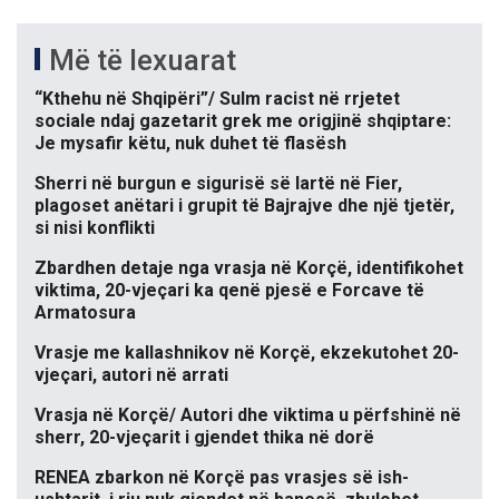
Më të lexuarat
“Kthehu në Shqipëri”/ Sulm racist në rrjetet
sociale ndaj gazetarit grek me origjinë shqiptare:
Je mysafir këtu, nuk duhet të flasësh
Sherri në burgun e sigurisë së lartë në Fier,
plagoset anëtari i grupit të Bajrajve dhe një tjetër,
si nisi konflikti
Zbardhen detaje nga vrasja në Korçë, identifikohet
viktima, 20-vjeçari ka qenë pjesë e Forcave të
Armatosura
Vrasje me kallashnikov në Korçë, ekzekutohet 20-
vjeçari, autori në arrati
Vrasja në Korçë/ Autori dhe viktima u përfshinë në
sherr, 20-vjeçarit i gjendet thika në dorë
RENEA zbarkon në Korçë pas vrasjes së ish-