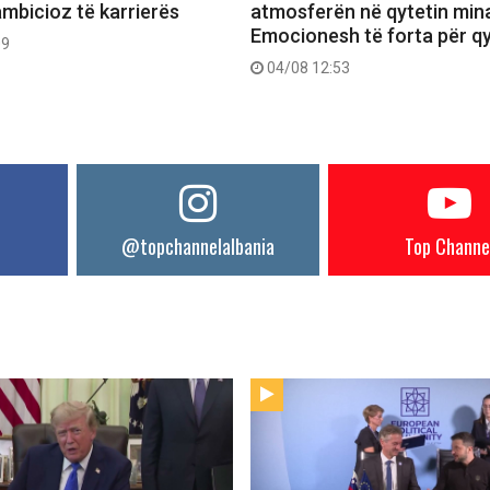
ambicioz të karrierës
atmosferën në qytetin mina
Emocionesh të forta për q
09
04/08 12:53
@topchannelalbania
Top Channe