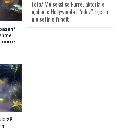
Foto/ Më seksi se kurrë, aktorja e
njohur e Hollywood-it “ndez” rrjetin
me setin e fundit
lbasan/
nshme,
morin e
lqizë,
in