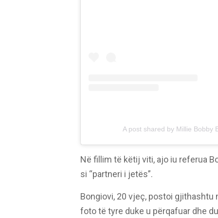
A post shared by Millie Bobby
Në fillim të këtij viti, ajo iu referua 
si “partneri i jetës”.
Bongiovi, 20 vjeç, postoi gjithashtu
foto të tyre duke u përqafuar dhe d