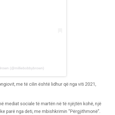
 Brown (@milliebobbybrown)
Bongiovit, me të cilin është lidhur që nga viti 2021,
 në mediat sociale të martën në të njëjtën kohë, një
uke parë nga deti, me mbishkrimin “Përgjithmonë”.