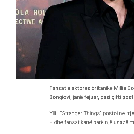
Fansat e aktores britanike Millie 
Bongiovi, janë fejuar, pasi çifti pos
Ylli i “Stranger Things” postoi në rr
– dhe fansat kanë parë një unazë mj