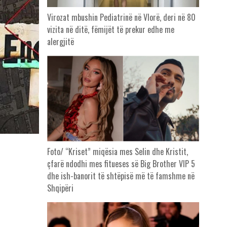
Virozat mbushin Pediatrinë në Vlorë, deri në 80
vizita në ditë, fëmijët të prekur edhe me
alergjitë
Foto/ “Kriset” miqësia mes Selin dhe Kristit,
çfarë ndodhi mes fitueses së Big Brother VIP 5
dhe ish-banorit të shtëpisë më të famshme në
Shqipëri