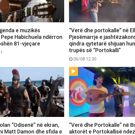
gjenda e muzikës
“Verë dhe portokalle” në E
 Pepe Habichuela ndërron
Pjesëmarrje e jashtëzako
oshën 81-vjeçare
qindra qytetarë shijuan hu
trupës së “Portokalli”
31
06/08 12:30
 Nolan “Odisenë” në ekran,
“Verë dhe Portokalle” në Bu
hi Matt Damon dhe sfida e
aktorët e Portokallisë ndez