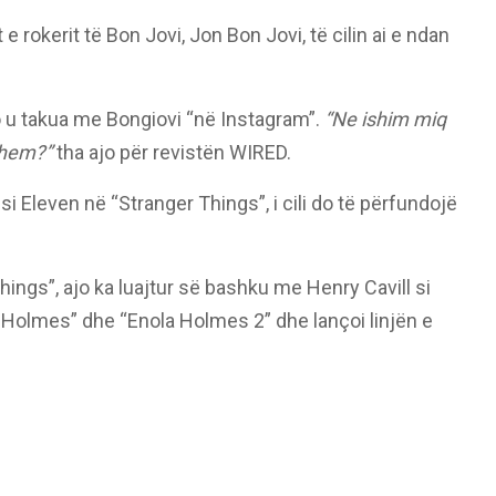
e rokerit të Bon Jovi, Jon Bon Jovi, të cilin ai e ndan
 u takua me Bongiovi “në Instagram”.
“Ne ishim miq
 them?”
tha ajo për revistën WIRED.
 si Eleven në “Stranger Things”, i cili do të përfundojë
hings”, ajo ka luajtur së bashku me Henry Cavill si
Holmes” dhe “Enola Holmes 2” dhe lançoi linjën e