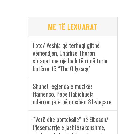
ME TË LEXUARAT
Foto/ Veshja që tërhoqi gjithë
vëmendjen, Charlize Theron
shfaqet me një look të ri në turin
botëror të “The Odyssey”
Shuhet legjenda e muzikës
flamenco, Pepe Habichuela
ndërron jetë në moshën 81-vjeçare
“Verë dhe portokalle” në Elbasan/
Pjesëmarrje e jashtëzakonshme,