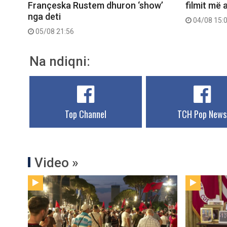
Françeska Rustem dhuron ‘show’
filmit më 
nga deti
04/08 15:
05/08 21:56
Na ndiqni:
Top Channel
TCH Pop News
Video »