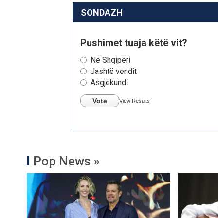
SONDAZH
Pushimet tuaja këtë vit?
Në Shqipëri
Jashtë vendit
Asgjëkundi
Vote
View Results
Pop News »