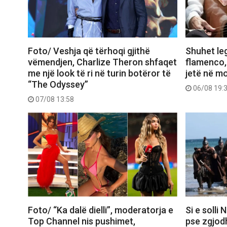
Foto/ Veshja që tërhoqi gjithë
Shuhet le
vëmendjen, Charlize Theron shfaqet
flamenco,
me një look të ri në turin botëror të
jetë në m
“The Odyssey”
06/08 19:
07/08 13:58
Foto/ “Ka dalë dielli”, moderatorja e
Si e solli
Top Channel nis pushimet,
pse zgjod