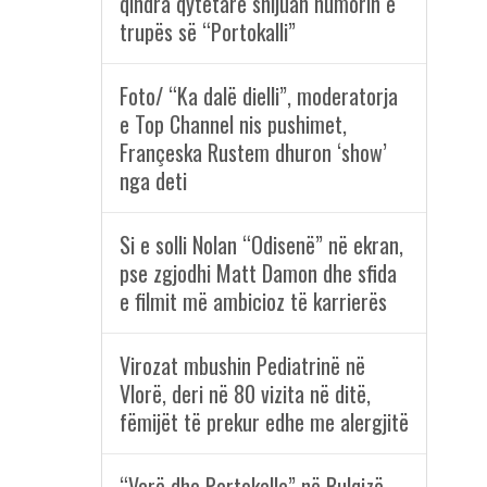
qindra qytetarë shijuan humorin e
trupës së “Portokalli”
Foto/ “Ka dalë dielli”, moderatorja
e Top Channel nis pushimet,
Françeska Rustem dhuron ‘show’
nga deti
Si e solli Nolan “Odisenë” në ekran,
pse zgjodhi Matt Damon dhe sfida
e filmit më ambicioz të karrierës
Virozat mbushin Pediatrinë në
Vlorë, deri në 80 vizita në ditë,
fëmijët të prekur edhe me alergjitë
“Verë dhe Portokalle” në Bulqizë,