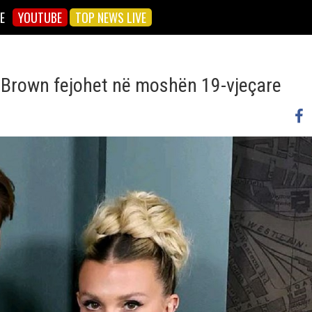
E
YOUTUBE
TOP NEWS LIVE
bby Brown fejohet në moshën 19-vjeçare