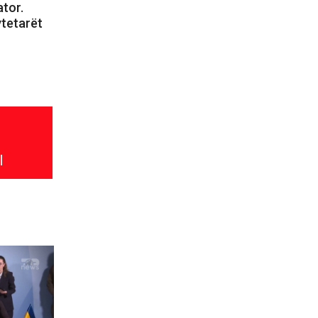
tor.
ytetarët
l