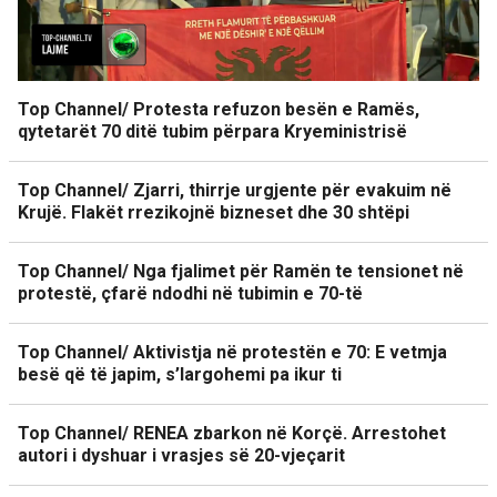
Top Channel/ Protesta refuzon besën e Ramës,
qytetarët 70 ditë tubim përpara Kryeministrisë
Top Channel/ Zjarri, thirrje urgjente për evakuim në
Krujë. Flakët rrezikojnë bizneset dhe 30 shtëpi
Top Channel/ Nga fjalimet për Ramën te tensionet në
protestë, çfarë ndodhi në tubimin e 70-të
Top Channel/ Aktivistja në protestën e 70: E vetmja
besë që të japim, s’largohemi pa ikur ti
Top Channel/ RENEA zbarkon në Korçë. Arrestohet
autori i dyshuar i vrasjes së 20-vjeçarit