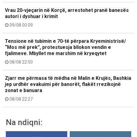
Vrau 20-vjeçarin në Korçë, arrestohet pranë banesës
autori i dyshuar i krimit
09/08 00:09
Tensione në tubimin e 70-të përpara Kryeministrisë/
“Mos më prek”, protestuesja bllokon vendin e
fjalimeve. Mbyllet me marshim në kryeqytet
08/08 22:50
Zjarr me përmasa të mëdha në Malin e Krujës, Bashkia
jep urdhër evakuimi për banorët, flakët rrezikojnë
zonat e banuara
08/08 22:27
Na ndiqni: