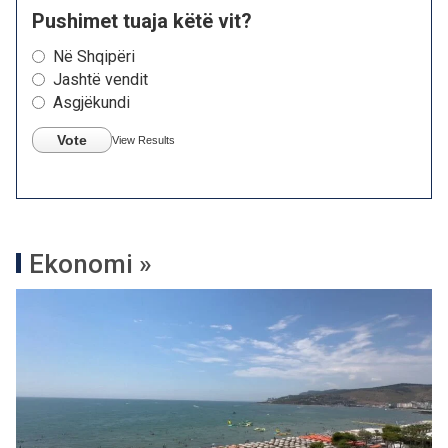
Pushimet tuaja këtë vit?
Në Shqipëri
Jashtë vendit
Asgjëkundi
Vote
View Results
Ekonomi »