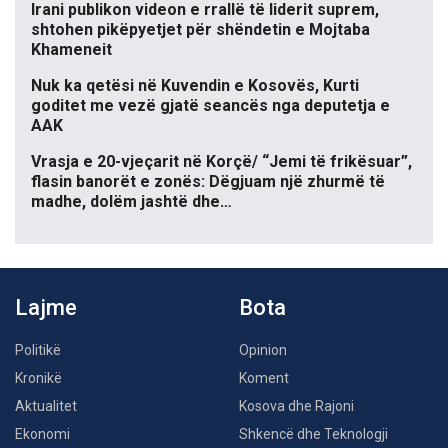
Irani publikon videon e rrallë të liderit suprem,
shtohen pikëpyetjet për shëndetin e Mojtaba
Khameneit
Nuk ka qetësi në Kuvendin e Kosovës, Kurti
goditet me vezë gjatë seancës nga deputetja e
AAK
Vrasja e 20-vjeçarit në Korçë/ “Jemi të frikësuar”,
flasin banorët e zonës: Dëgjuam një zhurmë të
madhe, dolëm jashtë dhe…
Lajme
Bota
Politikë
Opinion
Kronikë
Koment
Aktualitet
Kosova dhe Rajoni
Ekonomi
Shkencë dhe Teknologji