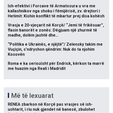
Ish-efektivi i Forcave të Armatosura u vra me
kallashnikov nga shoku i fëmijërisë, zv. drejtori i
Hetimit: Kishin konflikt të mbartur prej disa kohësh
Vrasja e 20-vjeçarit në Korçë/ “Jemi të frikësuar”,
flasin banorët e zonës: Dëgjuam një zhurmë të
madhe, dolëm jashtë dhe…
“Politika e Ukrainës, e njëjtë”/ Zelensky takim me
Vuçiçin, s’ndryshon qëndrim: Nuk do ta njohim
Kosovën
Roma e ka seriozisht për Endrick, kërkon ta marrë
me huazim nga Reali i Madridit
Më të lexuarat
RENEA zbarkon në Korçë pas vrasjes së ish-
ushtarit, i riu nuk gjendet në banesë, zbulohet