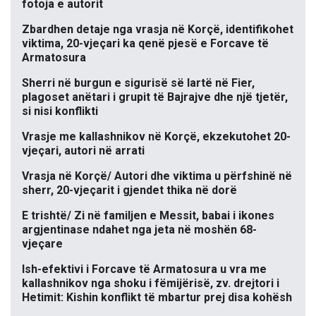
fotoja e autorit
Zbardhen detaje nga vrasja në Korçë, identifikohet
viktima, 20-vjeçari ka qenë pjesë e Forcave të
Armatosura
Sherri në burgun e sigurisë së lartë në Fier,
plagoset anëtari i grupit të Bajrajve dhe një tjetër,
si nisi konflikti
Vrasje me kallashnikov në Korçë, ekzekutohet 20-
vjeçari, autori në arrati
Vrasja në Korçë/ Autori dhe viktima u përfshinë në
sherr, 20-vjeçarit i gjendet thika në dorë
E trishtë/ Zi në familjen e Messit, babai i ikones
argjentinase ndahet nga jeta në moshën 68-
vjeçare
Ish-efektivi i Forcave të Armatosura u vra me
kallashnikov nga shoku i fëmijërisë, zv. drejtori i
Hetimit: Kishin konflikt të mbartur prej disa kohësh