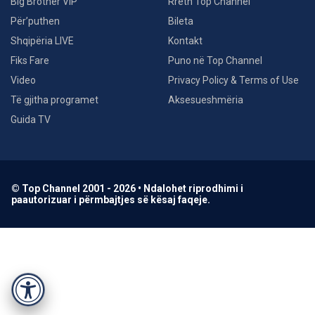
Big Brother VIP
Rreth Top Channel
Për’puthen
Bileta
Shqipëria LIVE
Kontakt
Fiks Fare
Puno në Top Channel
Video
Privacy Policy & Terms of Use
Të gjitha programet
Aksesueshmëria
Guida TV
© Top Channel 2001 - 2026 • Ndalohet riprodhimi i
paautorizuar i përmbajtjes së kësaj faqeje.
Accessibility