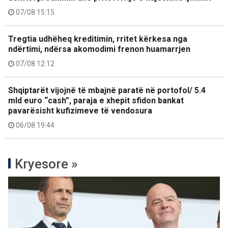
07/08 15:15
Tregtia udhëheq kreditimin, rritet kërkesa nga
ndërtimi, ndërsa akomodimi frenon huamarrjen
07/08 12:12
Shqiptarët vijojnë të mbajnë paratë në portofol/ 5.4
mld euro “cash”, paraja e xhepit sfidon bankat
pavarësisht kufizimeve të vendosura
06/08 19:44
Kryesore »