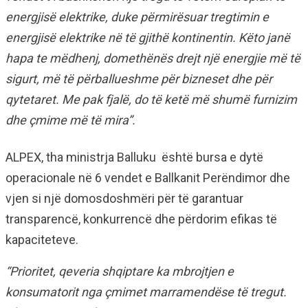
energjisë elektrike, duke përmirësuar tregtimin e
energjisë elektrike në të gjithë kontinentin. Këto janë
hapa te mëdhenj, domethënës drejt një energjie më të
sigurt, më të përballueshme për bizneset dhe për
qytetaret. Me pak fjalë, do të ketë më shumë furnizim
dhe çmime më të mira”.
ALPEX, tha ministrja Balluku është bursa e dytë
operacionale në 6 vendet e Ballkanit Perëndimor dhe
vjen si një domosdoshmëri për të garantuar
transparencë, konkurrencë dhe përdorim efikas të
kapaciteteve.
“Prioritet, qeveria shqiptare ka mbrojtjen e
konsumatorit nga çmimet marramendëse të tregut.