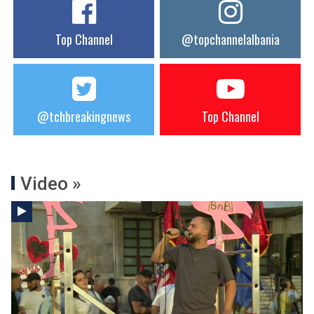
Top Channel
@topchannelalbania
@tchbreakingnews
Top Channel
Video »