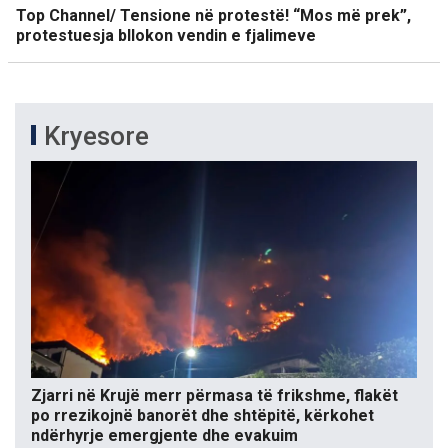
Top Channel/ Tensione në protestë! “Mos më prek”,
protestuesja bllokon vendin e fjalimeve
Kryesore
Zjarri në Krujë merr përmasa të frikshme, flakët
po rrezikojnë banorët dhe shtëpitë, kërkohet
ndërhyrje emergjente dhe evakuim