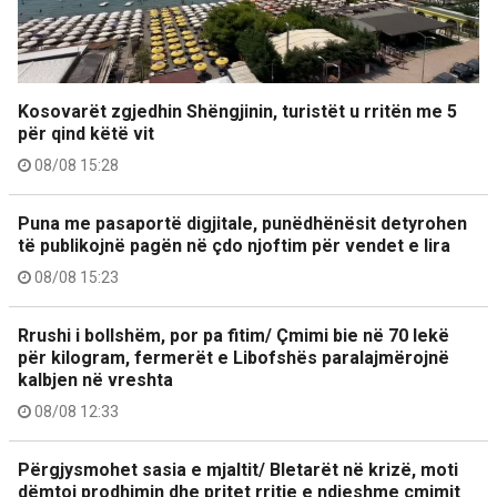
Kosovarët zgjedhin Shëngjinin, turistët u rritën me 5
për qind këtë vit
08/08 15:28
Puna me pasaportë digjitale, punëdhënësit detyrohen
të publikojnë pagën në çdo njoftim për vendet e lira
08/08 15:23
Rrushi i bollshëm, por pa fitim/ Çmimi bie në 70 lekë
për kilogram, fermerët e Libofshës paralajmërojnë
kalbjen në vreshta
08/08 12:33
Përgjysmohet sasia e mjaltit/ Bletarët në krizë, moti
dëmtoi prodhimin dhe pritet rritje e ndjeshme çmimit