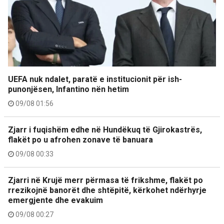
UEFA nuk ndalet, paratë e institucionit për ish-
punonjësen, Infantino nën hetim
09/08 01:56
Zjarr i fuqishëm edhe në Hundëkuq të Gjirokastrës,
flakët po u afrohen zonave të banuara
09/08 00:33
Zjarri në Krujë merr përmasa të frikshme, flakët po
rrezikojnë banorët dhe shtëpitë, kërkohet ndërhyrje
emergjente dhe evakuim
09/08 00:27