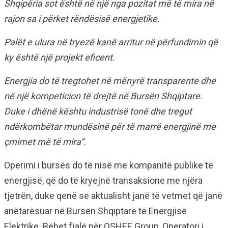
Shqipëria sot është në një nga pozitat më të mira në
rajon sa i përket rëndësisë energjetike.
Palët e ulura në tryezë kanë arritur në përfundimin që
ky është një projekt eficent.
Energjia do të tregtohet në mënyrë transparente dhe
në një kompeticion të drejtë në Bursën Shqiptare.
Duke i dhënë kështu industrisë tonë dhe tregut
ndërkombëtar mundësinë për të marrë energjinë me
çmimet më të mira”.
Operimi i bursës do të nisë me kompanitë publike të
energjisë, që do të kryejnë transaksione me njëra
tjetrën, duke qenë se aktualisht janë të vetmet që janë
anëtarësuar në Bursën Shqiptare të Energjisë
Elektrike. Bëhet fjalë për OSHEE Group, Operatori i