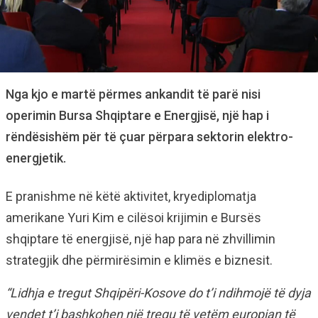
Nga kjo e martë përmes ankandit të parë nisi
operimin Bursa Shqiptare e Energjisë, një hap i
rëndësishëm për të çuar përpara sektorin elektro-
energjetik.
E pranishme në këtë aktivitet, kryediplomatja
amerikane Yuri Kim e cilësoi krijimin e Bursës
shqiptare të energjisë, një hap para në zhvillimin
strategjik dhe përmirësimin e klimës e biznesit.
“Lidhja e tregut Shqipëri-Kosove do t’i ndihmojë të dyja
vendet t’i bashkohen një tregu të vetëm europian të