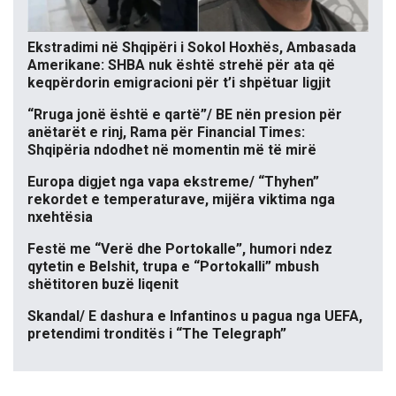
Ekstradimi në Shqipëri i Sokol Hoxhës, Ambasada
Amerikane: SHBA nuk është strehë për ata që
keqpërdorin emigracioni për t’i shpëtuar ligjit
“Rruga jonë është e qartë”/ BE nën presion për
anëtarët e rinj, Rama për Financial Times:
Shqipëria ndodhet në momentin më të mirë
Europa digjet nga vapa ekstreme/ “Thyhen”
rekordet e temperaturave, mijëra viktima nga
nxehtësia
Festë me “Verë dhe Portokalle”, humori ndez
qytetin e Belshit, trupa e “Portokalli” mbush
shëtitoren buzë liqenit
Skandal/ E dashura e Infantinos u pagua nga UEFA,
pretendimi tronditës i “The Telegraph”