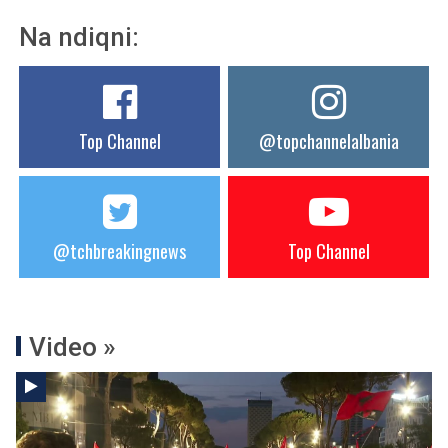
Na ndiqni:
Top Channel
@topchannelalbania
@tchbreakingnews
Top Channel
Video »