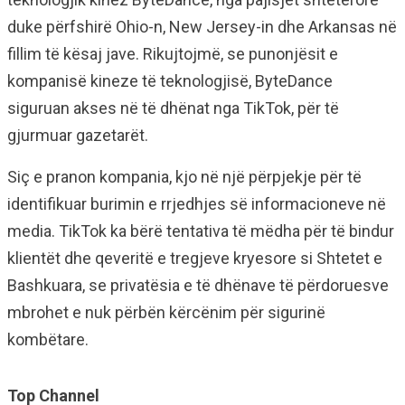
duke përfshirë Ohio-n, New Jersey-in dhe Arkansas në
fillim të kësaj jave. Rikujtojmë, se punonjësit e
kompanisë kineze të teknologjisë, ByteDance
siguruan akses në të dhënat nga TikTok, për të
gjurmuar gazetarët.
Siç e pranon kompania, kjo në një përpjekje për të
identifikuar burimin e rrjedhjes së informacioneve në
media. TikTok ka bërë tentativa të mëdha për të bindur
klientët dhe qeveritë e tregjeve kryesore si Shtetet e
Bashkuara, se privatësia e të dhënave të përdoruesve
mbrohet e nuk përbën kërcënim për sigurinë
kombëtare.
Top Channel