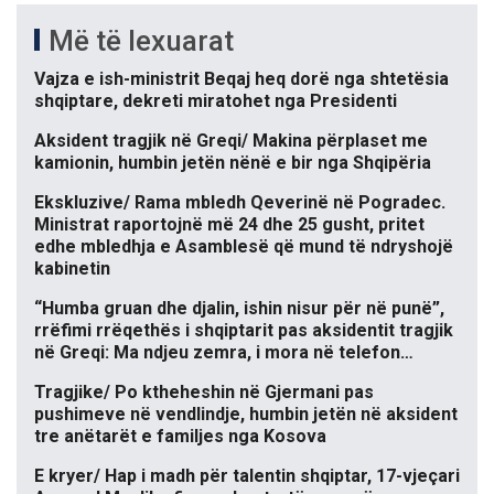
Më të lexuarat
Vajza e ish-ministrit Beqaj heq dorë nga shtetësia
shqiptare, dekreti miratohet nga Presidenti
Aksident tragjik në Greqi/ Makina përplaset me
kamionin, humbin jetën nënë e bir nga Shqipëria
Ekskluzive/ Rama mbledh Qeverinë në Pogradec.
Ministrat raportojnë më 24 dhe 25 gusht, pritet
edhe mbledhja e Asamblesë që mund të ndryshojë
kabinetin
“Humba gruan dhe djalin, ishin nisur për në punë”,
rrëfimi rrëqethës i shqiptarit pas aksidentit tragjik
në Greqi: Ma ndjeu zemra, i mora në telefon…
Tragjike/ Po ktheheshin në Gjermani pas
pushimeve në vendlindje, humbin jetën në aksident
tre anëtarët e familjes nga Kosova
E kryer/ Hap i madh për talentin shqiptar, 17-vjeçari