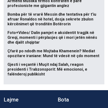
Armend Muslika firmos kontratën e parë
profesioniste me gjigantin anglez
Bomba për të vrarë Messin dhe tentativa për t’iu
afruar Ronaldos në hotel, dosja sekrete zbulon
kërcënimet që tronditën Botërorin
Foto+Video/ Dalin pamjet e aksidentit tragjik në
Greqi, momenti i përplasjes që i mori jetën nënës
dhe djalit shqiptar
Çfarë po ndodh me Mojtaba Khamenein? Mediat
opozitare iraniane: Mund të vdesë në çdo moment
Gjesti i veçantë i Muçit ndaj Salah, reagon
presidenti i Trabzonsporit: Më emocionoi, e
falënderoj publikisht
Lajme
Bota