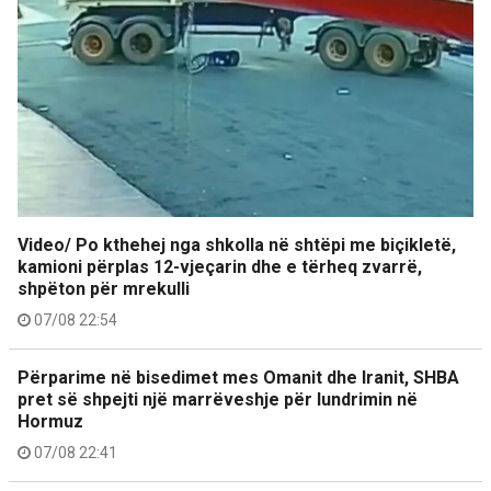
Video/ Po kthehej nga shkolla në shtëpi me biçikletë,
kamioni përplas 12-vjeçarin dhe e tërheq zvarrë,
shpëton për mrekulli
07/08 22:54
Përparime në bisedimet mes Omanit dhe Iranit, SHBA
pret së shpejti një marrëveshje për lundrimin në
Hormuz
07/08 22:41