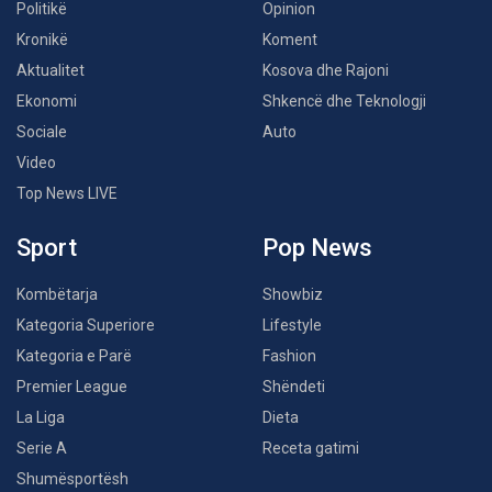
Politikë
Opinion
Kronikë
Koment
Aktualitet
Kosova dhe Rajoni
Ekonomi
Shkencë dhe Teknologji
Sociale
Auto
Video
Top News LIVE
Sport
Pop News
Kombëtarja
Showbiz
Kategoria Superiore
Lifestyle
Kategoria e Parë
Fashion
Premier League
Shëndeti
La Liga
Dieta
Serie A
Receta gatimi
Shumësportësh