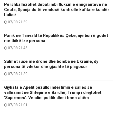
Përshkallëzohet debati mbi fluksin e emigrantëve në
Ceuta, Spanja do të vendosë kontrolle kufitare kundër
Italisë
07/08 21:59
Panik në Tanvald të Republikës Çeke, një burrë godet
me thikë tre persona
07/08 21:45
Sulmet ruse me dronë dhe bomba në Ukrainë, dy
persona të vdekur dhe gjashtë të plagosur
07/08 21:39
Gjykata e Apelit pezulloi ndërtimin e sallës së
vallëzimit në Shtëpinë e Bardhë, Trump i drejtohet
‘Supremes’: Vendim politik dhe i tmerrshëm
07/08 21:01