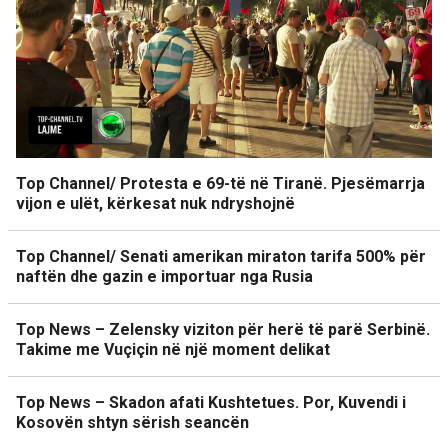
Top Channel/ Protesta e 69-të në Tiranë. Pjesëmarrja
vijon e ulët, kërkesat nuk ndryshojnë
Top Channel/ Senati amerikan miraton tarifa 500% për
naftën dhe gazin e importuar nga Rusia
Top News – Zelensky viziton për herë të parë Serbinë.
Takime me Vuçiçin në një moment delikat
Top News – Skadon afati Kushtetues. Por, Kuvendi i
Kosovën shtyn sërish seancën