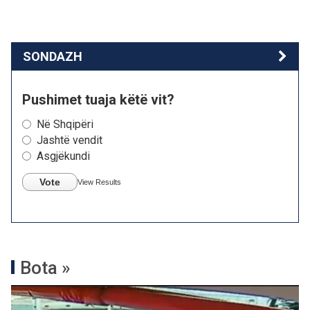
SONDAZH
Pushimet tuaja këtë vit?
Në Shqipëri
Jashtë vendit
Asgjëkundi
Vote
View Results
Bota »