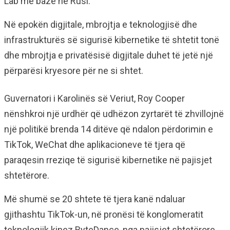
Lab me bazë në Rusi.
Në epokën digjitale, mbrojtja e teknologjisë dhe
infrastrukturës së sigurisë kibernetike të shtetit tonë
dhe mbrojtja e privatësisë digjitale duhet të jetë një
përparësi kryesore për ne si shtet.
Guvernatori i Karolinës së Veriut, Roy Cooper
nënshkroi një urdhër që udhëzon zyrtarët të zhvillojnë
një politikë brenda 14 ditëve që ndalon përdorimin e
TikTok, WeChat dhe aplikacioneve të tjera që
paraqesin rreziqe të sigurisë kibernetike në pajisjet
shtetërore.
Më shumë se 20 shtete të tjera kanë ndaluar
gjithashtu TikTok-un, në pronësi të konglomeratit
teknologjik kinez ByteDance, nga pajisjet shtetërore