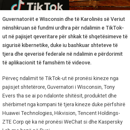
Guvernatorët e Wisconsin dhe të Karolinës së Veriut
nënshkruan së fundmi urdhra për ndalimin e TikTok-
ut në pajisjet qeveritare për shkak të shqetësimeve të
sigurisë kibernetike, duke iu bashkuar shteteve të
tjera dhe qeverisë federale në ndalimin e përdorimit
të aplikacionit të famshëm të videove.
Përveç ndalimit të TikTok-ut në pronësi kineze nga
pajisjet shtetërore, Guvernatori i Wisconsin, Tony
Evers tha se ai po ndalonte shitësit, produktet dhe
shërbimet nga kompani të tjera kineze duke përfshirë
Huawei Technologies, Hikvision, Tencent Holdings-
ZTE Corp që ka në pronësi WeChat si dhe Kaspersky