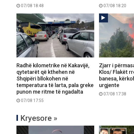
07/08 18:48
07/08 18:20
Radhë kilometrike në Kakavijë,
Zjarr i përma
qytetarët që kthehen në
Klos/ Flakët r
Shqipëri bllokohen në
banesa, kërko
temperatura të larta, pala greke
urgjente
punon me ritme të ngadalta
07/08 17:38
07/08 17:55
Kryesore »