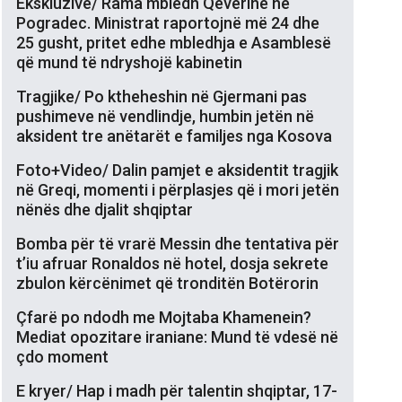
Ekskluzive/ Rama mbledh Qeverinë në
Pogradec. Ministrat raportojnë më 24 dhe
25 gusht, pritet edhe mbledhja e Asamblesë
që mund të ndryshojë kabinetin
Tragjike/ Po ktheheshin në Gjermani pas
pushimeve në vendlindje, humbin jetën në
aksident tre anëtarët e familjes nga Kosova
Foto+Video/ Dalin pamjet e aksidentit tragjik
në Greqi, momenti i përplasjes që i mori jetën
nënës dhe djalit shqiptar
Bomba për të vrarë Messin dhe tentativa për
t’iu afruar Ronaldos në hotel, dosja sekrete
zbulon kërcënimet që tronditën Botërorin
Çfarë po ndodh me Mojtaba Khamenein?
Mediat opozitare iraniane: Mund të vdesë në
çdo moment
E kryer/ Hap i madh për talentin shqiptar, 17-