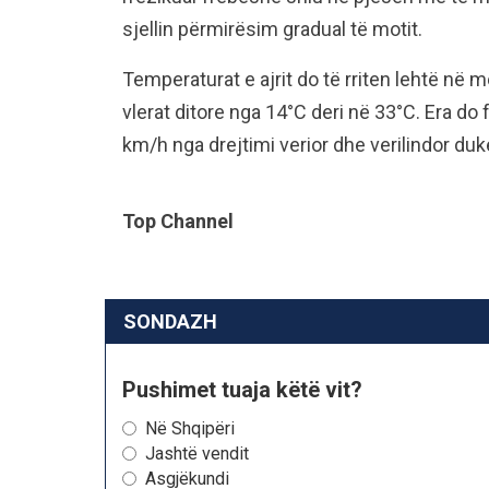
sjellin përmirësim gradual të motit.
Temperaturat e ajrit do të rriten lehtë në
vlerat ditore nga 14°C deri në 33°C. Era do
km/h nga drejtimi verior dhe verilindor duke
Top Channel
SONDAZH
Pushimet tuaja këtë vit?
Në Shqipëri
Jashtë vendit
Asgjëkundi