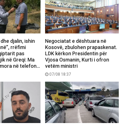
he djalin, ishin
Negociatat e dështuara në
në”, rrëfimi
Kosovë, zbulohen prapaskenat.
qiptarit pas
LDK kërkon Presidentin për
jik në Greqi: Ma
Vjosa Osmanin, Kurti i ofron
 mora në telefon…
vetëm ministri
07/08 18:37