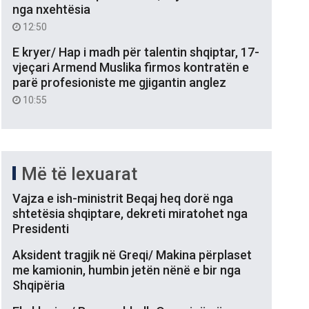
nga nxehtësia
12:50
E kryer/ Hap i madh për talentin shqiptar, 17-
vjeçari Armend Muslika firmos kontratën e
parë profesioniste me gjigantin anglez
10:55
Më të lexuarat
Vajza e ish-ministrit Beqaj heq dorë nga
shtetësia shqiptare, dekreti miratohet nga
Presidenti
Aksident tragjik në Greqi/ Makina përplaset
me kamionin, humbin jetën nënë e bir nga
Shqipëria