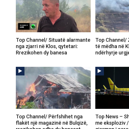
Top Channel/ Situatë alarmante
Top Channel/ 
nga zjarri në Klos, qytetari:
të mëdha në K
Rrezikohen dy banesa
ndërhyrje urgj
Top Channel/ Përfshihet nga
Top News – Sh
flakët një magazinë në Bulqizë,
me eksploziv /