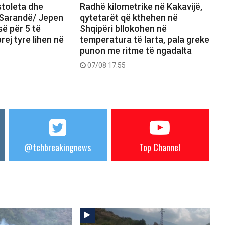
stoleta dhe
Radhë kilometrike në Kakavijë,
ë Sarandë/ Jepen
qytetarët që kthehen në
së për 5 të
Shqipëri bllokohen në
prej tyre lihen në
temperatura të larta, pala greke
punon me ritme të ngadalta
07/08 17:55
@tchbreakingnews
Top Channel