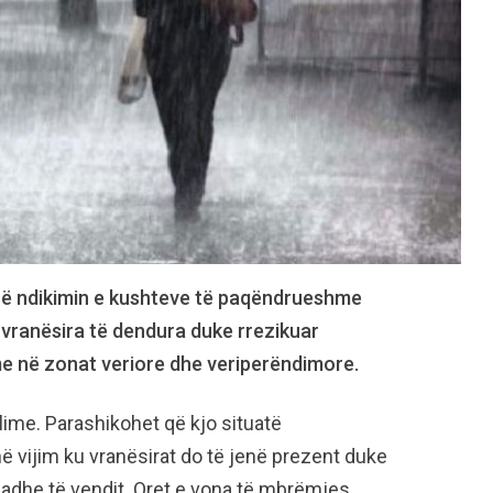
 në ndikimin e kushteve të paqëndrueshme
 vranësira të dendura duke rrezikuar
e në zonat veriore dhe veriperëndimore.
lime. Parashikohet që kjo situatë
në vijim ku vranësirat do të jenë prezent duke
adhe të vendit. Oret e vona të mbrëmjes