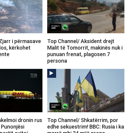
Zjarr i përmasave
Top Channel/ Aksident drejt
los, kërkohet
Malit të Tomorrit, makinës nuk i
ente
punuan frenat, plagosen 7
persona
kelmoi dronin rus
Top Channel/ Shkatërrim, por
 Punonjësi
edhe sekuestrim! BBC: Rusia i ka