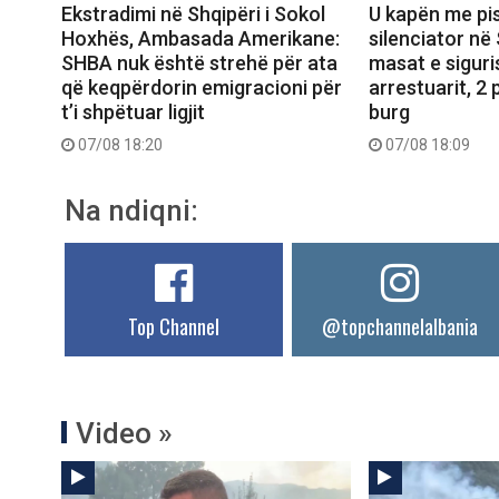
Ekstradimi në Shqipëri i Sokol
U kapën me pi
Hoxhës, Ambasada Amerikane:
silenciator n
SHBA nuk është strehë për ata
masat e siguri
që keqpërdorin emigracioni për
arrestuarit, 2 
t’i shpëtuar ligjit
burg
07/08 18:20
07/08 18:09
Na ndiqni:
Top Channel
@topchannelalbania
Video »