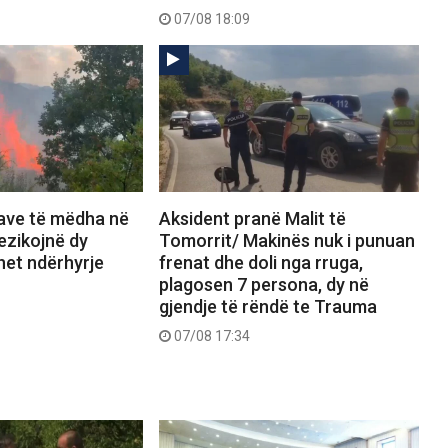
07/08 18:09
save të mëdha në
Aksident pranë Malit të
rezikojnë dy
Tomorrit/ Makinës nuk i punuan
het ndërhyrje
frenat dhe doli nga rruga,
plagosen 7 persona, dy në
gjendje të rëndë te Trauma
07/08 17:34