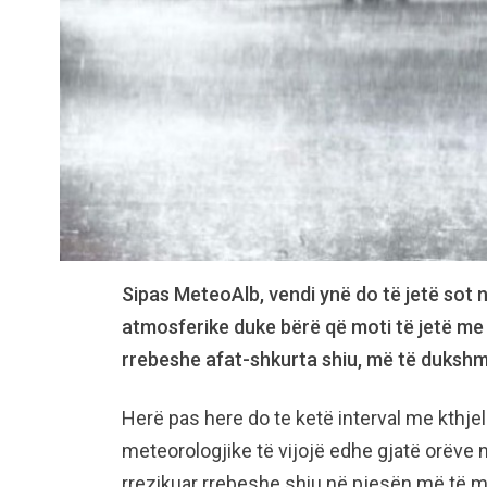
Sipas MeteoAlb, vendi ynë do të jetë sot
atmosferike duke bërë që moti të jetë me
rrebeshe afat-shkurta shiu, më të dukshm
Herë pas here do te ketë interval me kthjel
meteorologjike të vijojë edhe gjatë orëve 
rrezikuar rrebeshe shiu në pjesën më të m