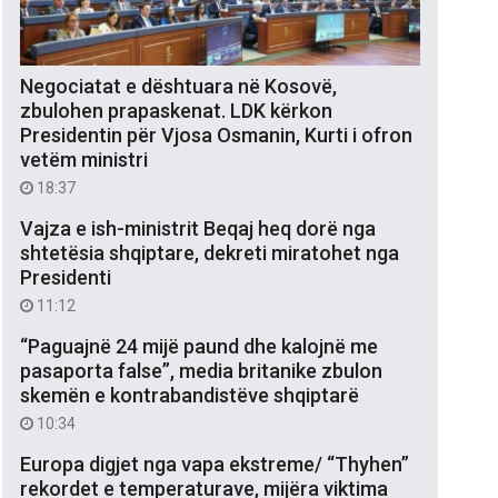
Negociatat e dështuara në Kosovë,
zbulohen prapaskenat. LDK kërkon
Presidentin për Vjosa Osmanin, Kurti i ofron
vetëm ministri
18:37
Vajza e ish-ministrit Beqaj heq dorë nga
shtetësia shqiptare, dekreti miratohet nga
Presidenti
11:12
“Paguajnë 24 mijë paund dhe kalojnë me
pasaporta false”, media britanike zbulon
skemën e kontrabandistëve shqiptarë
10:34
Europa digjet nga vapa ekstreme/ “Thyhen”
rekordet e temperaturave, mijëra viktima