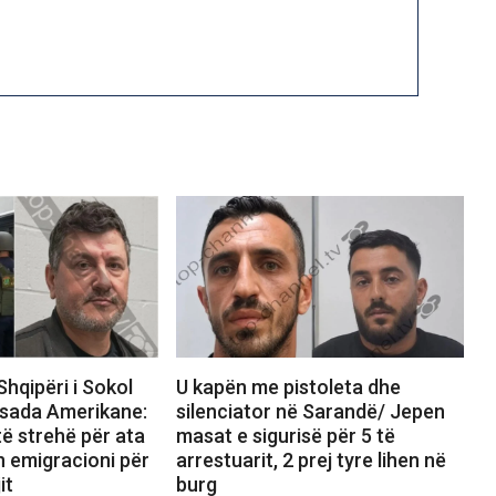
Shqipëri i Sokol
U kapën me pistoleta dhe
sada Amerikane:
silenciator në Sarandë/ Jepen
ë strehë për ata
masat e sigurisë për 5 të
n emigracioni për
arrestuarit, 2 prej tyre lihen në
it
burg