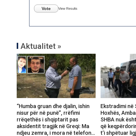
Vote
View Results
Aktualitet »
“Humba gruan dhe djalin, ishin
Ekstradimi në 
nisur për në punë”, rrëfimi
Hoxhës, Amba
rrëqethës i shqiptarit pas
SHBA nuk ësht
aksidentit tragjik në Greqi: Ma
që keqpërdori
ndjeu zemra, i mora në telefon…
t’i shpëtuar ligj