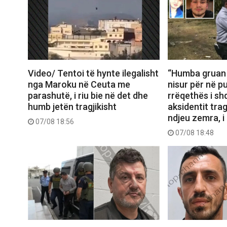
Video/ Tentoi të hynte ilegalisht
“Humba gruan d
nga Maroku në Ceuta me
nisur për në pu
parashutë, i riu bie në det dhe
rrëqethës i sh
humb jetën tragjikisht
aksidentit trag
ndjeu zemra, i
07/08 18:56
07/08 18:48