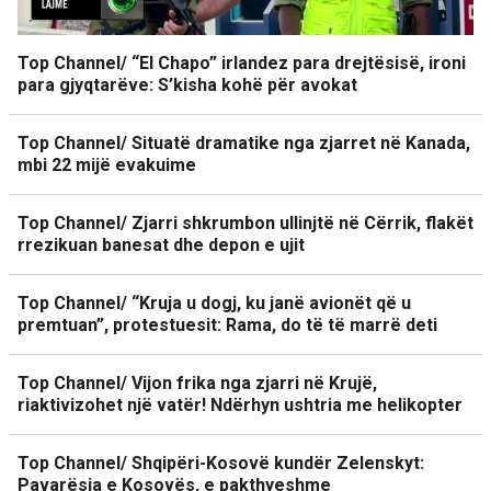
Top Channel/ “El Chapo” irlandez para drejtësisë, ironi
para gjyqtarëve: S’kisha kohë për avokat
Top Channel/ Situatë dramatike nga zjarret në Kanada,
mbi 22 mijë evakuime
Top Channel/ Zjarri shkrumbon ullinjtë në Cërrik, flakët
rrezikuan banesat dhe depon e ujit
Top Channel/ “Kruja u dogj, ku janë avionët që u
premtuan”, protestuesit: Rama, do të të marrë deti
Top Channel/ Vijon frika nga zjarri në Krujë,
riaktivizohet një vatër! Ndërhyn ushtria me helikopter
Top Channel/ Shqipëri-Kosovë kundër Zelenskyt:
Pavarësia e Kosovës, e pakthyeshme