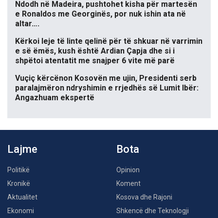
Ndodh në Madeira, pushtohet kisha për martesën
e Ronaldos me Georginës, por nuk ishin ata në
altar….
Kërkoi leje të linte qelinë për të shkuar në varrimin
e së ëmës, kush është Ardian Çapja dhe si i
shpëtoi atentatit me snajper 6 vite më parë
Vuçiç kërcënon Kosovën me ujin, Presidenti serb
paralajmëron ndryshimin e rrjedhës së Lumit Ibër:
Angazhuam ekspertë
Lajme
Bota
Politikë
Opinion
Kronikë
Koment
Aktualitet
Kosova dhe Rajoni
Ekonomi
Shkencë dhe Teknologji