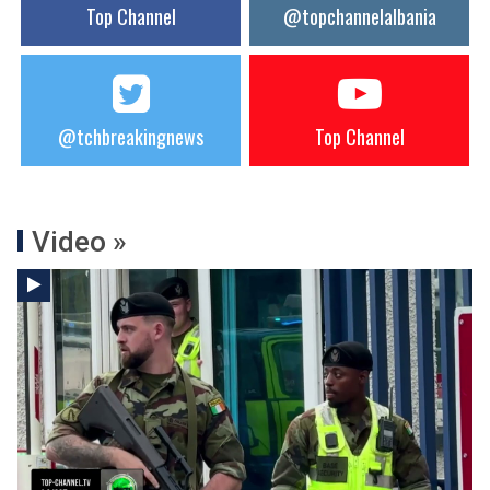
Top Channel
@topchannelalbania
@tchbreakingnews
Top Channel
Video »