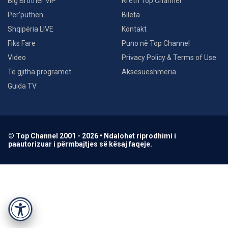
Big Brother VIP
Rreth Top Channel
Për’puthen
Bileta
Shqipëria LIVE
Kontakt
Fiks Fare
Puno në Top Channel
Video
Privacy Policy & Terms of Use
Të gjitha programet
Aksesueshmëria
Guida TV
© Top Channel 2001 - 2026 • Ndalohet riprodhimi i
paautorizuar i përmbajtjes së kësaj faqeje.
Accessibility