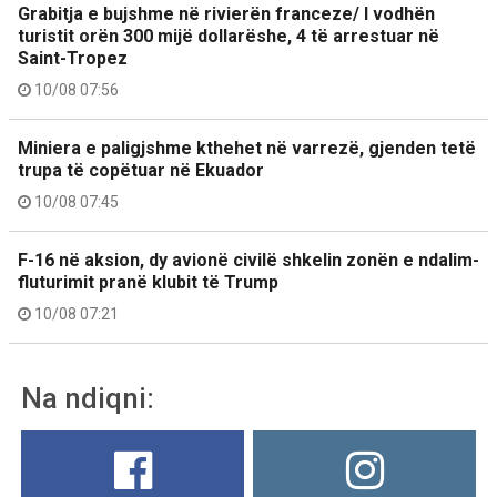
Grabitja e bujshme në rivierën franceze/ I vodhën
turistit orën 300 mijë dollarëshe, 4 të arrestuar në
Saint-Tropez
10/08 07:56
Miniera e paligjshme kthehet në varrezë, gjenden tetë
trupa të copëtuar në Ekuador
10/08 07:45
F-16 në aksion, dy avionë civilë shkelin zonën e ndalim-
fluturimit pranë klubit të Trump
10/08 07:21
Na ndiqni: