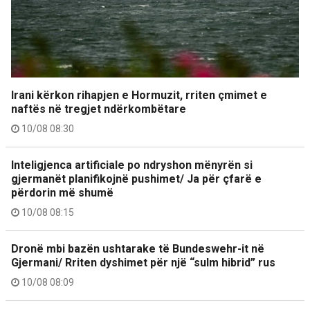
Irani kërkon rihapjen e Hormuzit, rriten çmimet e
naftës në tregjet ndërkombëtare
10/08 08:30
Inteligjenca artificiale po ndryshon mënyrën si
gjermanët planifikojnë pushimet/ Ja për çfarë e
përdorin më shumë
10/08 08:15
Dronë mbi bazën ushtarake të Bundeswehr-it në
Gjermani/ Rriten dyshimet për një “sulm hibrid” rus
10/08 08:09