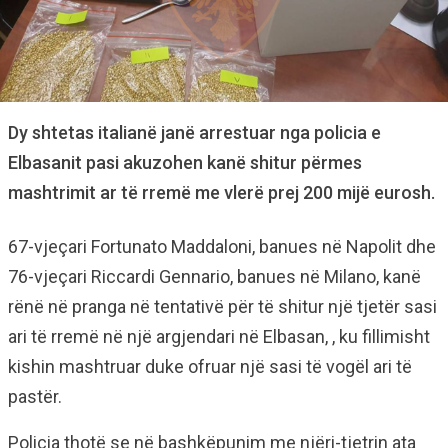
Dy shtetas italianë janë arrestuar nga policia e
Elbasanit pasi akuzohen kanë shitur përmes
mashtrimit ar të rremë me vlerë prej 200 mijë eurosh.
67-vjeçari Fortunato Maddaloni, banues në Napolit dhe
76-vjeçari Riccardi Gennario, banues në Milano, kanë
rënë në pranga në tentativë për të shitur një tjetër sasi
ari të rremë në një argjendari në Elbasan, , ku fillimisht
kishin mashtruar duke ofruar një sasi të vogël ari të
pastër.
Policia thotë se në bashkëpunim me njëri-tjetrin ata