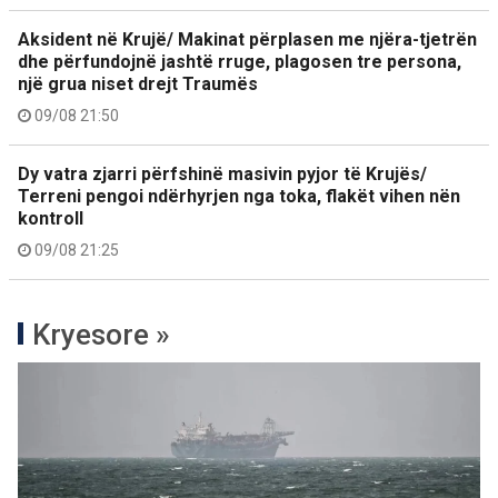
Aksident në Krujë/ Makinat përplasen me njëra-tjetrën
dhe përfundojnë jashtë rruge, plagosen tre persona,
një grua niset drejt Traumës
09/08 21:50
Dy vatra zjarri përfshinë masivin pyjor të Krujës/
Terreni pengoi ndërhyrjen nga toka, flakët vihen nën
kontroll
09/08 21:25
Kryesore »