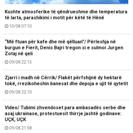
Kushte atmosferike të qëndrueshme dhe temperatura
të larta, parashikimi i motit për këtë të Hënë
10/08 07:10
“Më ftuan për kafe dhe më qëlluan”/ Përleshja në
burgun e Fierit, Denis Bajri tregon si e sulmoi Jurgen
Zotaj në qeli
09/08 22:15
Zjarri i madh në Cërrik/ Flakët përfshijnë dy hektarë
tokë, rrezikoheshin banesat dhe depoja e ujit të qytetit
09/08 22:10
Video/ Tubimi zhvendoset para ambasadës serbe dhe
asaj ukrainase, protestuesit thirrje jashtë godinave:
UÇK, UÇK
09/08 21:58