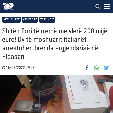
AKTUALITET
KRYESORE
TË FUNDIT
Shitën flori të rremë me vlerë 200 mijë
euro! Dy të moshuarit italianët
arrestohen brenda argjendarisë në
Elbasan
16/08/2022 09:53