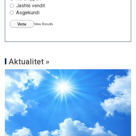
Jashtë vendit
Asgjëkundi
Vote
View Results
Aktualitet »