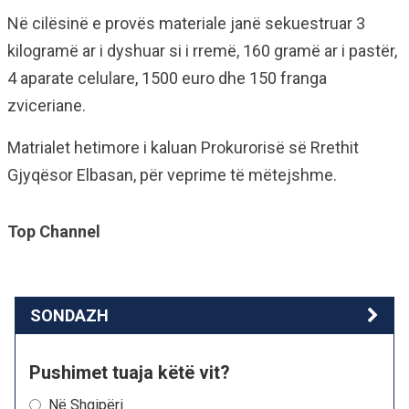
Në cilësinë e provës materiale janë sekuestruar 3
kilogramë ar i dyshuar si i rremë, 160 gramë ar i pastër,
4 aparate celulare, 1500 euro dhe 150 franga
zviceriane.
Matrialet hetimore i kaluan Prokurorisë së Rrethit
Gjyqësor Elbasan, për veprime të mëtejshme.
Top Channel
SONDAZH
Pushimet tuaja këtë vit?
Në Shqipëri