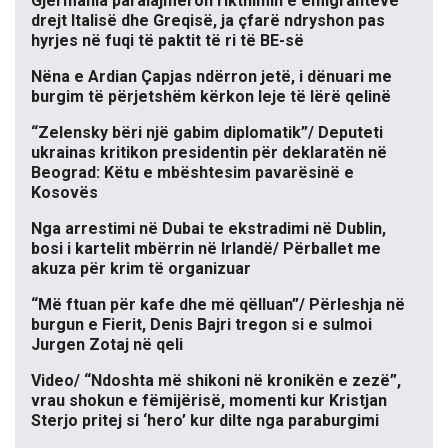
Gjermania paralajmëron rikthimin e emigrantëve
drejt Italisë dhe Greqisë, ja çfarë ndryshon pas
hyrjes në fuqi të paktit të ri të BE-së
Nëna e Ardian Çapjas ndërron jetë, i dënuari me
burgim të përjetshëm kërkon leje të lërë qelinë
“Zelensky bëri një gabim diplomatik”/ Deputeti
ukrainas kritikon presidentin për deklaratën në
Beograd: Këtu e mbështesim pavarësinë e
Kosovës
Nga arrestimi në Dubai te ekstradimi në Dublin,
bosi i kartelit mbërrin në Irlandë/ Përballet me
akuza për krim të organizuar
“Më ftuan për kafe dhe më qëlluan”/ Përleshja në
burgun e Fierit, Denis Bajri tregon si e sulmoi
Jurgen Zotaj në qeli
Video/ “Ndoshta më shikoni në kronikën e zezë”,
vrau shokun e fëmijërisë, momenti kur Kristjan
Sterjo pritej si ‘hero’ kur dilte nga paraburgimi