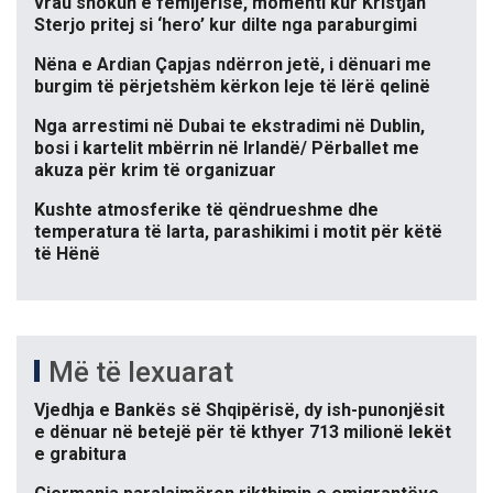
vrau shokun e fëmijërisë, momenti kur Kristjan
Sterjo pritej si ‘hero’ kur dilte nga paraburgimi
Nëna e Ardian Çapjas ndërron jetë, i dënuari me
burgim të përjetshëm kërkon leje të lërë qelinë
Nga arrestimi në Dubai te ekstradimi në Dublin,
bosi i kartelit mbërrin në Irlandë/ Përballet me
akuza për krim të organizuar
Kushte atmosferike të qëndrueshme dhe
temperatura të larta, parashikimi i motit për këtë
të Hënë
Më të lexuarat
Vjedhja e Bankës së Shqipërisë, dy ish-punonjësit
e dënuar në betejë për të kthyer 713 milionë lekët
e grabitura