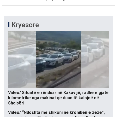
Kryesore
Video/ Situatë e rënduar në Kakavijë, radhë e gjatë
kilometrike nga makinat që duan të kalojnë në
Shqipëri
Video/ “Ndoshta më shikoni në kronikën e zezë”,