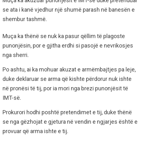
Muça ka akuzuar punonjësit e IMT-së duke pretenduar
se ata i kanë vjedhur një shumë parash në banesën e
shembur tashmë.
Muça ka thënë se nuk ka pasur qëllim të plagoste
punonjësin, por e gjitha erdhi si pasojë e nevrikosjes
nga sherri.
Po ashtu, ai ka mohuar akuzat e armëmbajtjes pa leje,
duke deklaruar se arma që kishte përdorur nuk ishte
në pronësi të tij, por ia mori nga brezi punonjësit të
IMT-së.
Prokurori hodhi poshtë pretendimet e tij, duke thënë
se nga gëzhojat e gjetura në vendin e ngjarjes është e
provuar që arma ishte e tij.