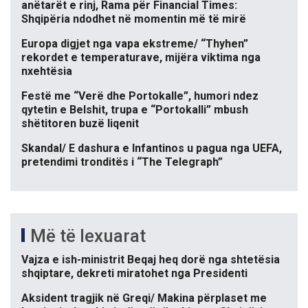
anëtarët e rinj, Rama për Financial Times:
Shqipëria ndodhet në momentin më të mirë
Europa digjet nga vapa ekstreme/ “Thyhen”
rekordet e temperaturave, mijëra viktima nga
nxehtësia
Festë me “Verë dhe Portokalle”, humori ndez
qytetin e Belshit, trupa e “Portokalli” mbush
shëtitoren buzë liqenit
Skandal/ E dashura e Infantinos u pagua nga UEFA,
pretendimi tronditës i “The Telegraph”
Më të lexuarat
Vajza e ish-ministrit Beqaj heq dorë nga shtetësia
shqiptare, dekreti miratohet nga Presidenti
Aksident tragjik në Greqi/ Makina përplaset me