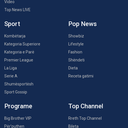
Video
Top News LIVE
Sport
Pop News
Kombëtarja
Showbiz
Kategoria Superiore
Lifestyle
Kategoria e Parë
Fashion
Premier League
Shëndeti
La Liga
Dieta
Serie A
Receta gatimi
Shumësportësh
Sport Gossip
Programe
Top Channel
Big Brother VIP
Rreth Top Channel
Për’puthen
Bileta