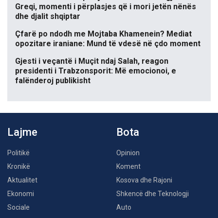
Greqi, momenti i përplasjes që i mori jetën nënës
dhe djalit shqiptar
Çfarë po ndodh me Mojtaba Khamenein? Mediat
opozitare iraniane: Mund të vdesë në çdo moment
Gjesti i veçantë i Muçit ndaj Salah, reagon
presidenti i Trabzonsporit: Më emocionoi, e
falënderoj publikisht
Lajme
Bota
Politikë
Opinion
Kronikë
Koment
Aktualitet
Kosova dhe Rajoni
Ekonomi
Shkencë dhe Teknologji
Sociale
Auto