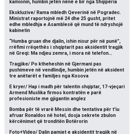
kamionin, humbin jetën nënë e bir nga Shqipëria
Ekskluzive/ Rama mbledh Qeverinë në Pogradec.
Ministrat raportojnë më 24 dhe 25 gusht, pritet
edhe mbledhja e Asamblesë që mund të ndryshojë
kabinetin
“Humba gruan dhe djalin, ishin nisur për në punë”,
rrëfimi rrëqethës i shqiptarit pas aksidentit tragjik
në Greqi: Ma ndjeu zemra, i mora në telefon…
Tragjike/ Po ktheheshin në Gjermani pas
pushimeve në vendlindje, humbin jetën në aksident
tre anëtarët e familjes nga Kosova
E kryer/ Hap i madh për talentin shqiptar, 17-vjeçari
Armend Muslika firmos kontratën e parë
profesioniste me gjigantin anglez
Bomba për të vrarë Messin dhe tentativa për t’iu
afruar Ronaldos në hotel, dosja sekrete zbulon
kërcënimet që tronditën Botërorin
Foto+Video/ Dalin pamjet e aksidentit tragjik në