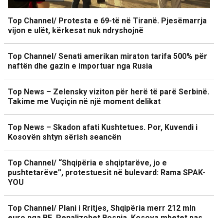
Top Channel/ Protesta e 69-të në Tiranë. Pjesëmarrja
vijon e ulët, kërkesat nuk ndryshojnë
Top Channel/ Senati amerikan miraton tarifa 500% për
naftën dhe gazin e importuar nga Rusia
Top News – Zelensky viziton për herë të parë Serbinë.
Takime me Vuçiçin në një moment delikat
Top News – Skadon afati Kushtetues. Por, Kuvendi i
Kosovën shtyn sërish seancën
Top Channel/ “Shqipëria e shqiptarëve, jo e
pushtetarëve”, protestuesit në bulevard: Rama SPAK-
YOU
Top Channel/ Plani i Rritjes, Shqipëria merr 212 mln
euro nga BE. Penalizohet Bosnja, Kosova mbetet pas