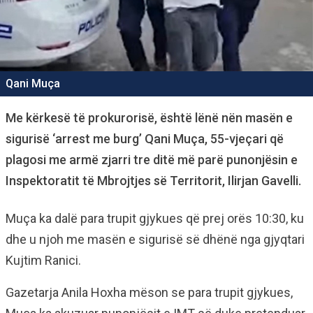
Qani Muça
Me kërkesë të prokurorisë, është lënë nën masën e
sigurisë ‘arrest me burg’ Qani Muça, 55-vjeçari që
plagosi me armë zjarri tre ditë më parë punonjësin e
Inspektoratit të Mbrojtjes së Territorit, Ilirjan Gavelli.
Muça ka dalë para trupit gjykues që prej orës 10:30, ku
dhe u njoh me masën e sigurisë së dhënë nga gjyqtari
Kujtim Ranici.
Gazetarja Anila Hoxha mëson se para trupit gjykues,