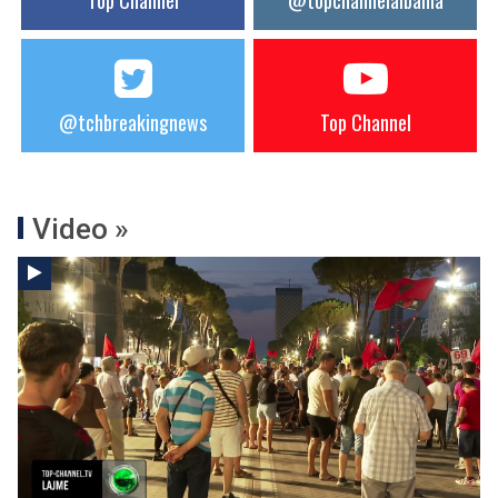
Top Channel
@topchannelalbania
@tchbreakingnews
Top Channel
Video »