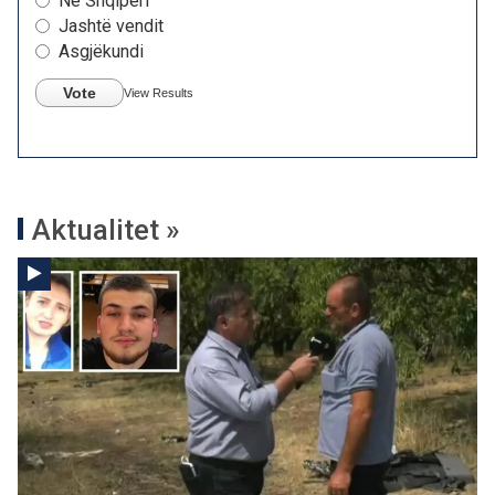
Në Shqipëri
Jashtë vendit
Asgjëkundi
Vote
View Results
Aktualitet »