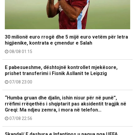
30 milionë euro rrogë dhe 5 mijë euro vetëm për letra
higjienike, kontrata e çmendur e Salah
08/08 01:15
E pabesueshme, dështojnë kontrollet mjekësore,
prishet transferimi i Fisnik Asllanit te Leipzig
07/08 23:00
“Humba gruan dhe djalin, ishin nisur për në punë”,
rrëfimi rrëqethës i shqiptarit pas aksidentit tragjik në
Greqi: Ma ndjeu zemra, i mora në telefon…
07/08 22:56
Skandal/ E dashura e Infantinos u pagua nga UEFA,