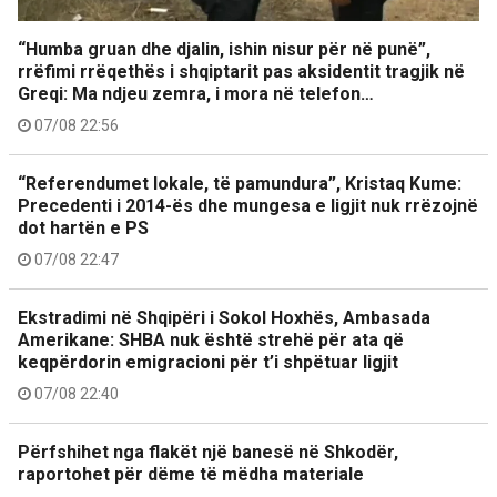
“Humba gruan dhe djalin, ishin nisur për në punë”,
rrëfimi rrëqethës i shqiptarit pas aksidentit tragjik në
Greqi: Ma ndjeu zemra, i mora në telefon…
07/08 22:56
“Referendumet lokale, të pamundura”, Kristaq Kume:
Precedenti i 2014-ës dhe mungesa e ligjit nuk rrëzojnë
dot hartën e PS
07/08 22:47
Ekstradimi në Shqipëri i Sokol Hoxhës, Ambasada
Amerikane: SHBA nuk është strehë për ata që
keqpërdorin emigracioni për t’i shpëtuar ligjit
07/08 22:40
Përfshihet nga flakët një banesë në Shkodër,
raportohet për dëme të mëdha materiale