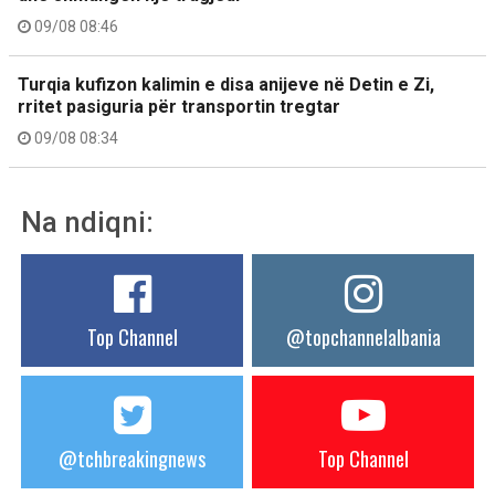
09/08 08:46
Turqia kufizon kalimin e disa anijeve në Detin e Zi,
rritet pasiguria për transportin tregtar
09/08 08:34
Na ndiqni:
Top Channel
@topchannelalbania
@tchbreakingnews
Top Channel