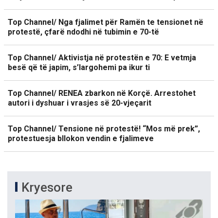
Top Channel/ Nga fjalimet për Ramën te tensionet në
protestë, çfarë ndodhi në tubimin e 70-të
Top Channel/ Aktivistja në protestën e 70: E vetmja
besë që të japim, s’largohemi pa ikur ti
Top Channel/ RENEA zbarkon në Korçë. Arrestohet
autori i dyshuar i vrasjes së 20-vjeçarit
Top Channel/ Tensione në protestë! “Mos më prek”,
protestuesja bllokon vendin e fjalimeve
Kryesore