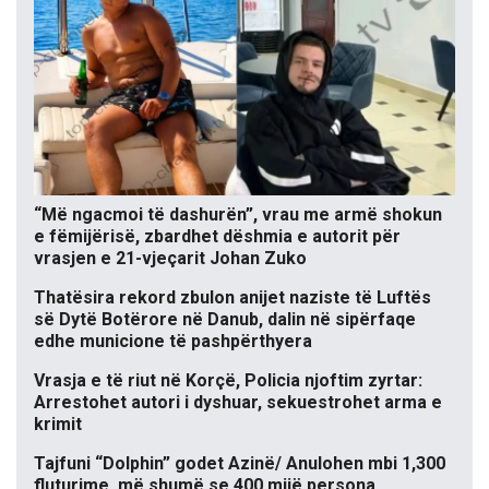
“Më ngacmoi të dashurën”, vrau me armë shokun
e fëmijërisë, zbardhet dëshmia e autorit për
vrasjen e 21-vjeçarit Johan Zuko
Thatësira rekord zbulon anijet naziste të Luftës
së Dytë Botërore në Danub, dalin në sipërfaqe
edhe municione të pashpërthyera
Vrasja e të riut në Korçë, Policia njoftim zyrtar:
Arrestohet autori i dyshuar, sekuestrohet arma e
krimit
Tajfuni “Dolphin” godet Azinë/ Anulohen mbi 1,300
fluturime, më shumë se 400 mijë persona