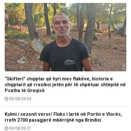
“Skifteri” shqiptar që hyri mes flakëve, historia e
shqiptarit që rrezikoi jetën për të shpëtuar shtëpitë në
Psatha të Greqisë
09/08 09:43
Kulmi i sezonit veror/ Fluks i lartë në Portin e Vlorës,
rreth 2700 pasagjerë mbërrijnë nga Brindisi
09/08 09:21