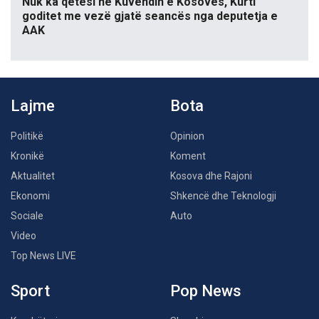
Nuk ka qetësi në Kuvendin e Kosovës, Kurti
goditet me vezë gjatë seancës nga deputetja e
AAK
Lajme
Bota
Politikë
Opinion
Kronikë
Koment
Aktualitet
Kosova dhe Rajoni
Ekonomi
Shkencë dhe Teknologji
Sociale
Auto
Video
Top News LIVE
Sport
Pop News