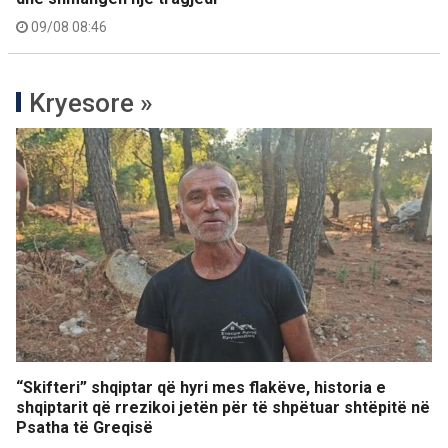
09/08 08:46
Kryesore »
“Skifteri” shqiptar që hyri mes flakëve, historia e
shqiptarit që rrezikoi jetën për të shpëtuar shtëpitë në
Psatha të Greqisë