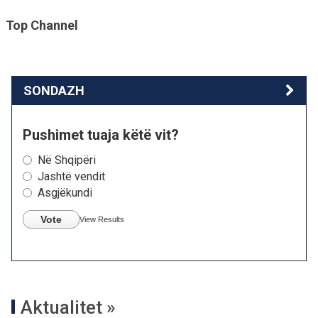
Top Channel
SONDAZH
Pushimet tuaja këtë vit?
Në Shqipëri
Jashtë vendit
Asgjëkundi
Vote
View Results
Aktualitet »