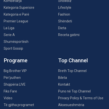
Kombëtarja
Showbiz
Kategoria Superiore
Lifestyle
Kategoria e Parë
Fashion
Premier League
Shëndeti
La Liga
Dieta
Serie A
Receta gatimi
Shumësportësh
Sport Gossip
Programe
Top Channel
Big Brother VIP
Rreth Top Channel
Për’puthen
Bileta
Shqipëria LIVE
Kontakt
Fiks Fare
Puno në Top Channel
Video
Privacy Policy & Terms of Use
Të gjitha programet
Aksesueshmëria