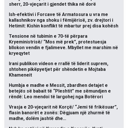
sherr, 20-vjeçarit i gjendet thika në dorë
Ish-efektivi i Forcave të Armatosura u vra me
kallashnikov nga shoku i fëmijërisë, zv. drejtori i
Hetimit: Kishin konflikt të mbartur prej disa kohësh
Tensione në tubimin e 70-të përpara
Kryeministrisë/ “Mos më prek”, protestuesja
bllokon vendin e fjalimeve. Mbyllet me marshim në
kryeqytet
Irani publikon videon e rrallë të liderit suprem,
shtohen pikëpyetjet për shëndetin e Mojtaba
Khameneit
Humbja e madhe e Messit, zbardhen detajet e
betejës së babait të “Pleshtit” me sëmundjen e
rëndë: Leo mendoi të largohej nga Botërori
Vrasja e 20-vjeçarit në Korçë/ “Jemi të frikësuar”,
flasin banorët e zonës: Dëgjuam një zhurmë të
madhe, dolëm jashtë dhe…