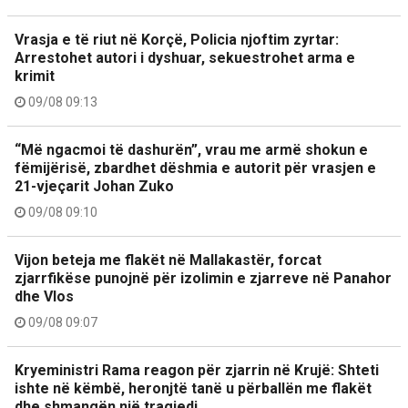
Vrasja e të riut në Korçë, Policia njoftim zyrtar:
Arrestohet autori i dyshuar, sekuestrohet arma e
krimit
09/08 09:13
“Më ngacmoi të dashurën”, vrau me armë shokun e
fëmijërisë, zbardhet dëshmia e autorit për vrasjen e
21-vjeçarit Johan Zuko
09/08 09:10
Vijon beteja me flakët në Mallakastër, forcat
zjarrfikëse punojnë për izolimin e zjarreve në Panahor
dhe Vlos
09/08 09:07
Kryeministri Rama reagon për zjarrin në Krujë: Shteti
ishte në këmbë, heronjtë tanë u përballën me flakët
dhe shmangën një tragjedi