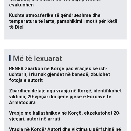
evakuohen
Kushte atmosferike të qëndrueshme dhe
temperatura të larta, parashikimi i motit për këtë
të Diel
Më të lexuarat
RENEA zbarkon në Korçë pas vrasjes së ish-
ushtarit, i riu nuk gjendet në banesë, zbulohet
fotoja e autorit
Zbardhen detaje nga vrasja në Korçë, identifikohet
viktima, 20-vjeçari ka qenë pjesë e Forcave të
Armatosura
Vrasje me kallashnikov në Korçë, ekzekutohet 20-
vjeçari, autori në arrati
Vrasja në Korçë/ Autori dhe viktima u përfshinë në