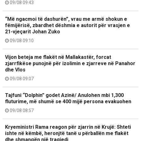
09/08 09:43
“Më ngacmoi të dashurën”, vrau me armë shokun e
fëmijërisë, zbardhet dëshmia e autorit për vrasjen e
21-vjeçarit Johan Zuko
09/08 09:10
Vijon beteja me flakët në Mallakastër, forcat
zjarrfikëse punojnë për izolimin e zjarreve në Panahor
dhe Vlos
09/08 09:07
Tajfuni “Dolphin” godet Azinë/ Anulohen mbi 1,300
fluturime, më shumë se 400 mijë persona evakuohen
09/08 08:57
Kryeministri Rama reagon për zjarrin në Krujë: Shteti
ishte në këmbë, heronjtë tanë u përballën me flakët
dhe shmangën një tragjedi