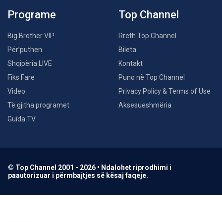
Programe
Top Channel
Big Brother VIP
Rreth Top Channel
Për’puthen
Bileta
Shqipëria LIVE
Kontakt
Fiks Fare
Puno në Top Channel
Video
Privacy Policy & Terms of Use
Të gjitha programet
Aksesueshmëria
Guida TV
© Top Channel 2001 - 2026 • Ndalohet riprodhimi i
paautorizuar i përmbajtjes së kësaj faqeje.