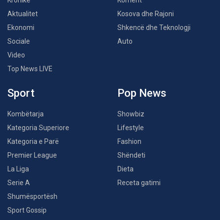
Kronikë
Koment
Aktualitet
Kosova dhe Rajoni
Ekonomi
Shkencë dhe Teknologji
Sociale
Auto
Video
Top News LIVE
Sport
Pop News
Kombëtarja
Showbiz
Kategoria Superiore
Lifestyle
Kategoria e Parë
Fashion
Premier League
Shëndeti
La Liga
Dieta
Serie A
Receta gatimi
Shumësportësh
Sport Gossip