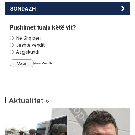
SONDAZH
Pushimet tuaja këtë vit?
Në Shqipëri
Jashtë vendit
Asgjëkundi
Vote
View Results
Aktualitet »