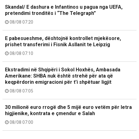
Skandal/ E dashura e Infantinos u pagua nga UEFA,
pretendimi tronditës i “The Telegraph”
08/08 07:20
E pabesueshme, dështojnë kontrollet mjekësore,
prishet transferimi i Fisnik Asllanit te Leipzig
08/08 07:10
Ekstradimi në Shqipëri i Sokol Hoxhës, Ambasada
Amerikane: SHBA nuk është strehë për ata që
keqpërdorin emigracioni për t’i shpëtuar ligjit
08/08 07:05
30 milionë euro rrogë dhe 5 mijë euro vetëm për letra
higjienike, kontrata e çmendur e Salah
08/08 07:00