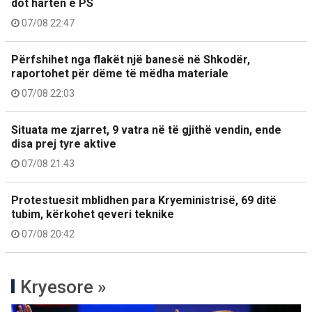
dot hartën e PS
07/08 22:47
Përfshihet nga flakët një banesë në Shkodër,
raportohet për dëme të mëdha materiale
07/08 22:03
Situata me zjarret, 9 vatra në të gjithë vendin, ende
disa prej tyre aktive
07/08 21:43
Protestuesit mblidhen para Kryeministrisë, 69 ditë
tubim, kërkohet qeveri teknike
07/08 20:42
Kryesore »