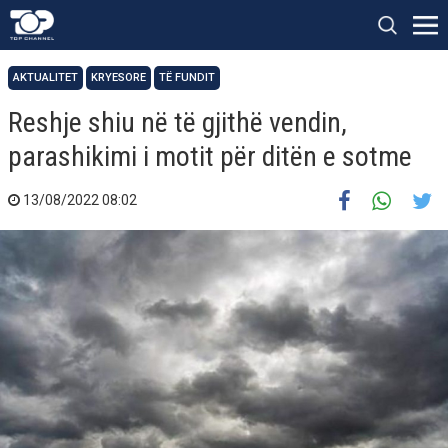
AKTUALITET
KRYESORE
TË FUNDIT
Reshje shiu në të gjithë vendin,
parashikimi i motit për ditën e sotme
13/08/2022 08:02