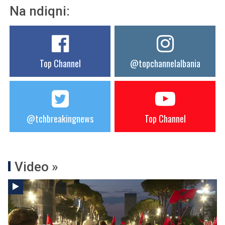
Na ndiqni:
Top Channel
@topchannelalbania
@tchbreakingnews
Top Channel
Video »