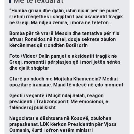
Më të lexuarat
“Humba gruan dhe djalin, ishin nisur për në punë”,
rrëfimi rrëqethës i shqiptarit pas aksidentit tragjik
në Greqi: Ma ndjeu zemra, i mora në telefon…
Bomba për të vrarë Messin dhe tentativa për t’iu
afruar Ronaldos në hotel, dosja sekrete zbulon
kërcënimet që tronditën Botërorin
Foto+Video/ Dalin pamjet e aksidentit tragjik në
Greqi, momenti i përplasjes që i mori jetën nënës
dhe djalit shqiptar
Çfarë po ndodh me Mojtaba Khamenein? Mediat
opozitare iraniane: Mund të vdesë në çdo moment
Gjesti i veçantë i Muçit ndaj Salah, reagon
presidenti i Trabzonsporit: Më emocionoi, e
falënderoj publikisht
Negociatat e dështuara në Kosovë, zbulohen
prapaskenat. LDK kërkon Presidentin për Vjosa
Osmanin, Kurti i ofron vetëm ministri