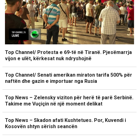
Top Channel/ Protesta e 69-të në Tiranë. Pjesëmarrja
vijon e ulët, kërkesat nuk ndryshojnë
Top Channel/ Senati amerikan miraton tarifa 500% për
naftën dhe gazin e importuar nga Rusia
Top News – Zelensky viziton për herë të parë Serbinë.
Takime me Vuçiçin në një moment delikat
Top News – Skadon afati Kushtetues. Por, Kuvendi i
Kosovën shtyn sërish seancën