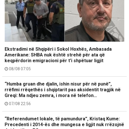
Ekstradimi në Shqipëri i Sokol Hoxhës, Ambasada
Amerikane: SHBA nuk është strehë për ata që
keqpërdorin emigracioni për t’i shpëtuar ligjit
08/08 07:05
“Humba gruan dhe djalin, ishin nisur për në punë”,
rrëfimi rrëqethës i shqiptarit pas aksidentit tragjik në
Greqi: Ma ndjeu zemra, i mora në telefon…
07/08 22:56
“Referendumet lokale, të pamundura”, Kristaq Kume:
Precedenti i 2014-ës dhe mungesa e ligjit nuk rrëzojnë