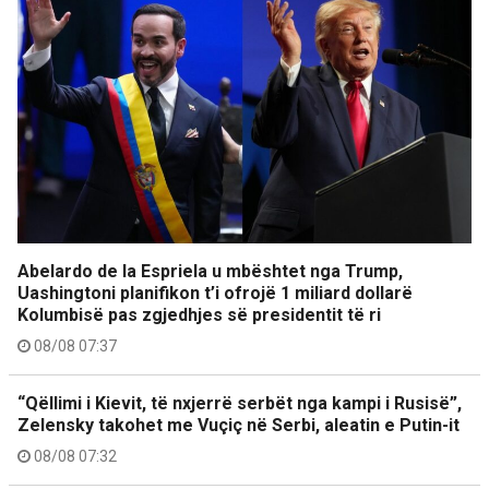
Abelardo de la Espriela u mbështet nga Trump,
Uashingtoni planifikon t’i ofrojë 1 miliard dollarë
Kolumbisë pas zgjedhjes së presidentit të ri
08/08 07:37
“Qëllimi i Kievit, të nxjerrë serbët nga kampi i Rusisë”,
Zelensky takohet me Vuçiç në Serbi, aleatin e Putin-it
08/08 07:32