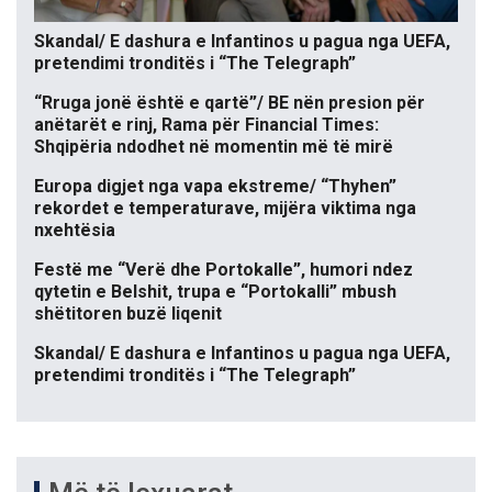
Skandal/ E dashura e Infantinos u pagua nga UEFA,
pretendimi tronditës i “The Telegraph”
“Rruga jonë është e qartë”/ BE nën presion për
anëtarët e rinj, Rama për Financial Times:
Shqipëria ndodhet në momentin më të mirë
Europa digjet nga vapa ekstreme/ “Thyhen”
rekordet e temperaturave, mijëra viktima nga
nxehtësia
Festë me “Verë dhe Portokalle”, humori ndez
qytetin e Belshit, trupa e “Portokalli” mbush
shëtitoren buzë liqenit
Skandal/ E dashura e Infantinos u pagua nga UEFA,
pretendimi tronditës i “The Telegraph”