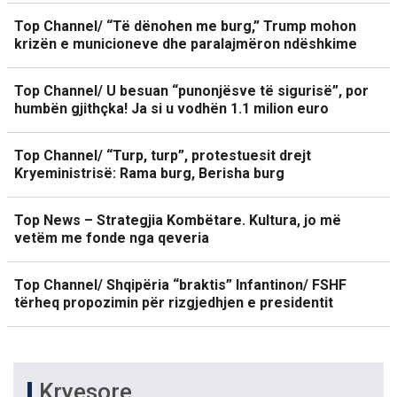
Top Channel/ “Të dënohen me burg,” Trump mohon
krizën e municioneve dhe paralajmëron ndëshkime
Top Channel/ U besuan “punonjësve të sigurisë”, por
humbën gjithçka! Ja si u vodhën 1.1 milion euro
Top Channel/ “Turp, turp”, protestuesit drejt
Kryeministrisë: Rama burg, Berisha burg
Top News – Strategjia Kombëtare. Kultura, jo më
vetëm me fonde nga qeveria
Top Channel/ Shqipëria “braktis” Infantinon/ FSHF
tërheq propozimin për rizgjedhjen e presidentit
Kryesore