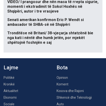
VIDEO/ I prangosur dhe nën masa të rrepta sigurie,
momenti i ekstradimit të Sokol Hoxhës në
Shqipëri, autor i tre vrasjeve
Senati amerikan konfirmon Eric P. Wendt si
ambasador të SHBA-së në Shqipëri
Tronditëse në Britani/ 38-vjeçarja shtatzënë bie
nga kati i nëntë dhe humb jetën, por mjekët
shpëtojnë foshnjën e saj
Lajme
Bota
Politikë
Opinion
Kronikë
Koment
Aktualitet
Kosova dhe Rajoni
Ekonomi
Shkencë dhe Teknologji
Sociale
Auto