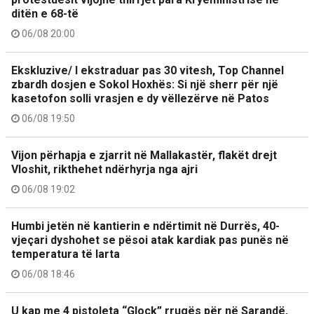
ditën e 68-të
06/08 20:00
Ekskluzive/ I ekstraduar pas 30 vitesh, Top Channel
zbardh dosjen e Sokol Hoxhës: Si një sherr për një
kasetofon solli vrasjen e dy vëllezërve në Patos
06/08 19:50
Vijon përhapja e zjarrit në Mallakastër, flakët drejt
Vloshit, rikthehet ndërhyrja nga ajri
06/08 19:02
Humbi jetën në kantierin e ndërtimit në Durrës, 40-
vjeçari dyshohet se pësoi atak kardiak pas punës në
temperatura të larta
06/08 18:46
U kap me 4 pistoleta “Glock” rrugës për në Sarandë,