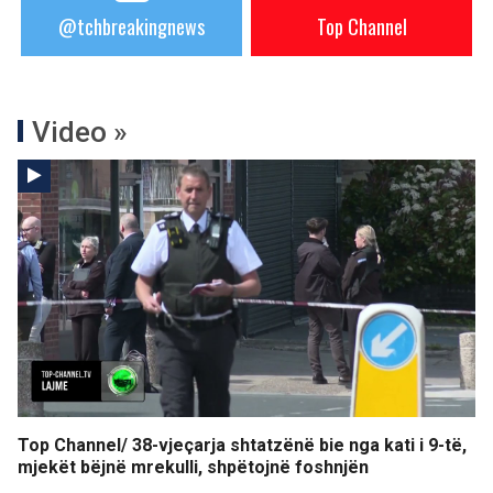
@tchbreakingnews
Top Channel
Video »
Top Channel/ 38-vjeçarja shtatzënë bie nga kati i 9-të,
mjekët bëjnë mrekulli, shpëtojnë foshnjën