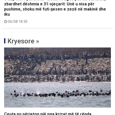
zbardhet dëshmia e 31-vjeçarit: Unë u nisa për
pushime, shoku më futi qesen e zezë në makinë dhe
iku
06/08 18:30
Kryesore »
Ceuta po përjeton një nga krizat më të rënda