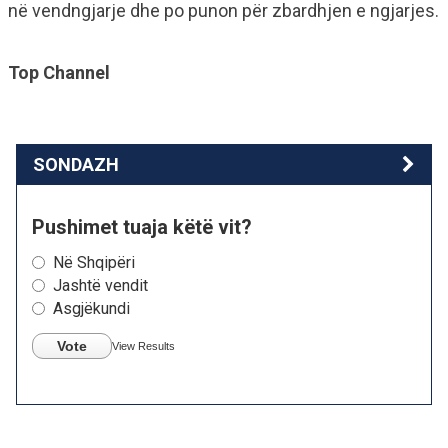
në vendngjarje dhe po punon për zbardhjen e ngjarjes.
Top Channel
SONDAZH
Pushimet tuaja këtë vit?
Në Shqipëri
Jashtë vendit
Asgjëkundi
Vote
View Results