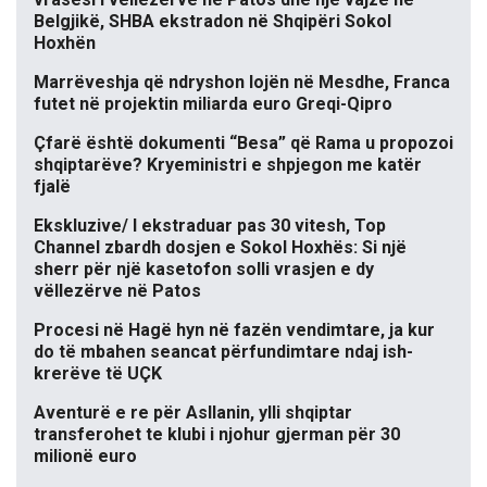
Belgjikë, SHBA ekstradon në Shqipëri Sokol
Hoxhën
Marrëveshja që ndryshon lojën në Mesdhe, Franca
futet në projektin miliarda euro Greqi-Qipro
Çfarë është dokumenti “Besa” që Rama u propozoi
shqiptarëve? Kryeministri e shpjegon me katër
fjalë
Ekskluzive/ I ekstraduar pas 30 vitesh, Top
Channel zbardh dosjen e Sokol Hoxhës: Si një
sherr për një kasetofon solli vrasjen e dy
vëllezërve në Patos
Procesi në Hagë hyn në fazën vendimtare, ja kur
do të mbahen seancat përfundimtare ndaj ish-
krerëve të UÇK
Aventurë e re për Asllanin, ylli shqiptar
transferohet te klubi i njohur gjerman për 30
milionë euro