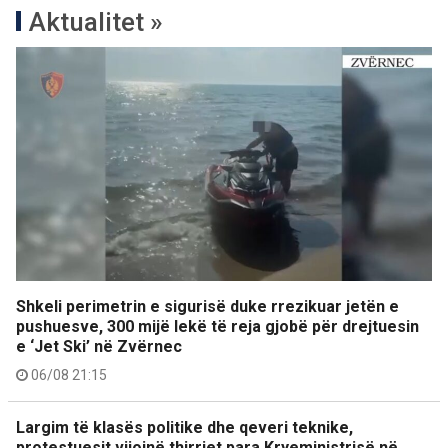
Aktualitet »
Shkeli perimetrin e sigurisë duke rrezikuar jetën e
pushuesve, 300 mijë lekë të reja gjobë për drejtuesin
e ‘Jet Ski’ në Zvërnec
06/08 21:15
Largim të klasës politike dhe qeveri teknike,
protestuesit vijojnë thirrjet para Kryeministrisë në