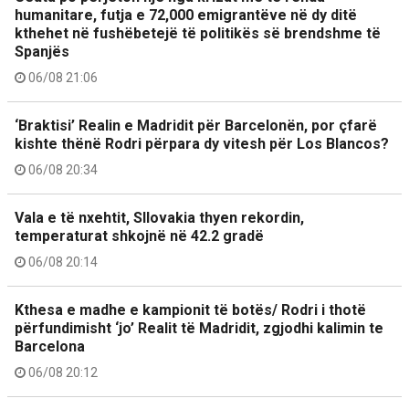
humanitare, futja e 72,000 emigrantëve në dy ditë
kthehet në fushëbetejë të politikës së brendshme të
Spanjës
06/08 21:06
‘Braktisi’ Realin e Madridit për Barcelonën, por çfarë
kishte thënë Rodri përpara dy vitesh për Los Blancos?
06/08 20:34
Vala e të nxehtit, Sllovakia thyen rekordin,
temperaturat shkojnë në 42.2 gradë
06/08 20:14
Kthesa e madhe e kampionit të botës/ Rodri i thotë
përfundimisht ‘jo’ Realit të Madridit, zgjodhi kalimin te
Barcelona
06/08 20:12