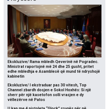
Ekskluzive/ Rama mbledh Qeverinë në Pogradec.
Ministrat raportojnë më 24 dhe 25 gusht, pritet
edhe mbledhja e Asamblesë që mund të ndryshojë
kabinetin
Ekskluzive/ I ekstraduar pas 30 vitesh, Top
Channel zbardh dosjen e Sokol Hoxhës: Si një
sherr për një kasetofon solli vrasjen e dy
vëllezërve në Patos
U kap me 4 pistoleta “Glock” rrugës për në