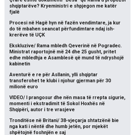
shqiptarëve? Kryeministri e shpjegon me katër
fjalë
Procesi në Hagë hyn në fazën vendimtare, ja kur
do të mbahen seancat përfundimtare ndaj ish-
krerëve të UÇK
Ekskluzive/ Rama mbledh Qeverinë në Pogradec.
Ministrat raportojnë më 24 dhe 25 gusht, pritet
edhe mbledhja e Asamblesë që mund të ndryshojë
kabinetin
Aventurë e re për Asllanin, ylli shqiptar
transferohet te klubi i njohur gjerman për 30
milionë euro
VIDEO/ I prangosur dhe nën masa të rrepta sigurie,
momenti i ekstradimit të Sokol Hoxhës në
Shqipëri, autor i tre vrasjeve
Tronditëse në Britani/ 38-vjeçarja shtatzënë bie
nga kati i nëntë dhe humb jetën, por mjekët
shpëtojnë foshnjën e saj