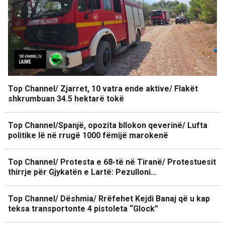
Top Channel/ Zjarret, 10 vatra ende aktive/ Flakët
shkrumbuan 34.5 hektarë tokë
Top Channel/Spanjë, opozita bllokon qeverinë/ Lufta
politike lë në rrugë 1000 fëmijë marokenë
Top Channel/ Protesta e 68-të në Tiranë/ Protestuesit
thirrje për Gjykatën e Lartë: Pezulloni…
Top Channel/ Dëshmia/ Rrëfehet Kejdi Banaj që u kap
teksa transportonte 4 pistoleta “Glock”