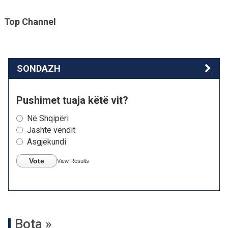
Top Channel
SONDAZH
Pushimet tuaja këtë vit?
Në Shqipëri
Jashtë vendit
Asgjëkundi
Vote
View Results
Bota »