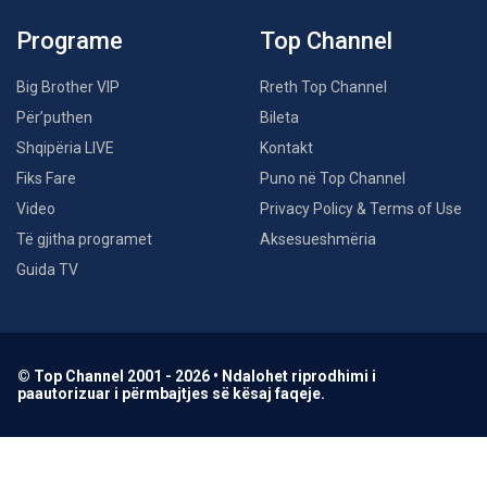
Programe
Top Channel
Big Brother VIP
Rreth Top Channel
Për’puthen
Bileta
Shqipëria LIVE
Kontakt
Fiks Fare
Puno në Top Channel
Video
Privacy Policy & Terms of Use
Të gjitha programet
Aksesueshmëria
Guida TV
© Top Channel 2001 - 2026 • Ndalohet riprodhimi i
paautorizuar i përmbajtjes së kësaj faqeje.