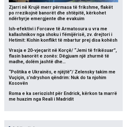
Zjarri në Krujë merr përmasa të frikshme, flakët
po rrezikojnë banorët dhe shtëpitë, kërkohet
ndërhyrje emergjente dhe evakuim
Ish-efektivi i Forcave të Armatosura u vra me
kallashnikov nga shoku i fëmijërisë, zv. drejtori i
Hetimit: Kishin konflikt të mbartur prej disa kohësh
Vrasja e 20-vjeçarit në Korçë/ “Jemi të frikësuar”,
flasin banorët e zonës: Dëgjuam një zhurmë të
madhe, dolëm jashtë dhe…
“Politika e Ukrainës, e njëjtë”/ Zelensky takim me
Vuçiçin, s’ndryshon qëndrim: Nuk do ta njohim
Kosovën
Roma e ka seriozisht për Endrick, kërkon ta marrë
me huazim nga Reali i Madridit