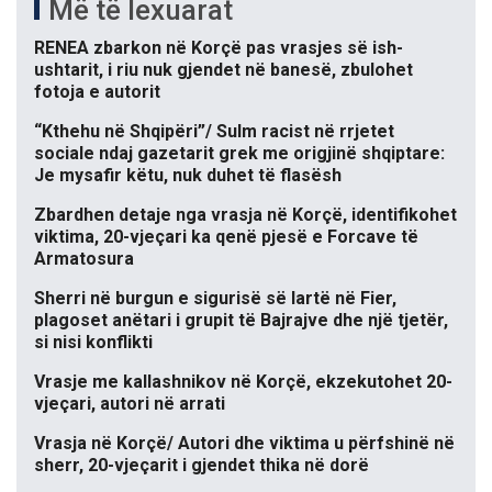
Më të lexuarat
RENEA zbarkon në Korçë pas vrasjes së ish-
ushtarit, i riu nuk gjendet në banesë, zbulohet
fotoja e autorit
“Kthehu në Shqipëri”/ Sulm racist në rrjetet
sociale ndaj gazetarit grek me origjinë shqiptare:
Je mysafir këtu, nuk duhet të flasësh
Zbardhen detaje nga vrasja në Korçë, identifikohet
viktima, 20-vjeçari ka qenë pjesë e Forcave të
Armatosura
Sherri në burgun e sigurisë së lartë në Fier,
plagoset anëtari i grupit të Bajrajve dhe një tjetër,
si nisi konflikti
Vrasje me kallashnikov në Korçë, ekzekutohet 20-
vjeçari, autori në arrati
Vrasja në Korçë/ Autori dhe viktima u përfshinë në
sherr, 20-vjeçarit i gjendet thika në dorë