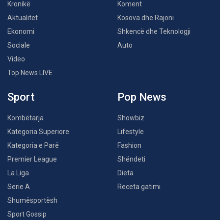
Kronikë
Koment
Aktualitet
Kosova dhe Rajoni
Ekonomi
Shkencë dhe Teknologji
Sociale
Auto
Video
Top News LIVE
Sport
Pop News
Kombëtarja
Showbiz
Kategoria Superiore
Lifestyle
Kategoria e Parë
Fashion
Premier League
Shëndeti
La Liga
Dieta
Serie A
Receta gatimi
Shumësportësh
Sport Gossip