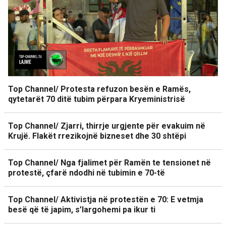
Top Channel/ Protesta refuzon besën e Ramës,
qytetarët 70 ditë tubim përpara Kryeministrisë
Top Channel/ Zjarri, thirrje urgjente për evakuim në
Krujë. Flakët rrezikojnë bizneset dhe 30 shtëpi
Top Channel/ Nga fjalimet për Ramën te tensionet në
protestë, çfarë ndodhi në tubimin e 70-të
Top Channel/ Aktivistja në protestën e 70: E vetmja
besë që të japim, s’largohemi pa ikur ti