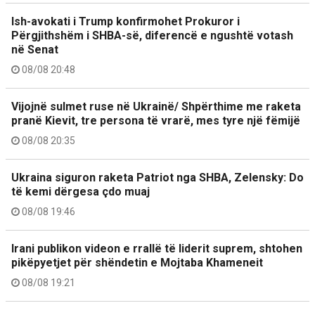
Ish-avokati i Trump konfirmohet Prokuror i
Përgjithshëm i SHBA-së, diferencë e ngushtë votash
në Senat
08/08 20:48
Vijojnë sulmet ruse në Ukrainë/ Shpërthime me raketa
pranë Kievit, tre persona të vrarë, mes tyre një fëmijë
08/08 20:35
Ukraina siguron raketa Patriot nga SHBA, Zelensky: Do
të kemi dërgesa çdo muaj
08/08 19:46
Irani publikon videon e rrallë të liderit suprem, shtohen
pikëpyetjet për shëndetin e Mojtaba Khameneit
08/08 19:21