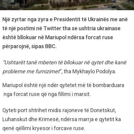
Një zyrtar nga zyra e Presidentit të Ukrainës me anë
të një postimi në Twitter tha se ushtria ukrainase
është bllokuar në Mariupol ndërsa forcat ruse
përparojnë, sipas BBC.
“Ushtarët tanë mbeten të bllokuar në qytet dhe kanë
probleme me furnizimet
“, tha Mykhaylo Podolya.
Mariupol është një ndër qytetet më të bombarduara
nga forcat ruse që nga fillimi i marsit.
Qyteti port shtrihet midis rajoneve të Donetskut,
Luhanskut dhe Krimesë, ndërsa marrja e qytetit ka
qenë qëllimi kryesor i forcave ruse.