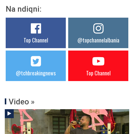
Na ndiqni:
Top Channel
@topchannelalbania
@tchbreakingnews
Top Channel
Video »