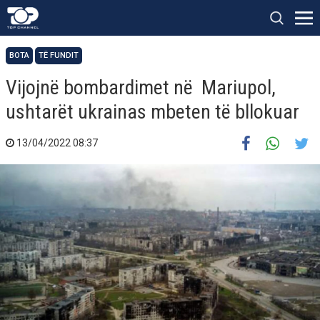
BOTA
TË FUNDIT
Vijojnë bombardimet në Mariupol,
ushtarët ukrainas mbeten të bllokuar
13/04/2022 08:37