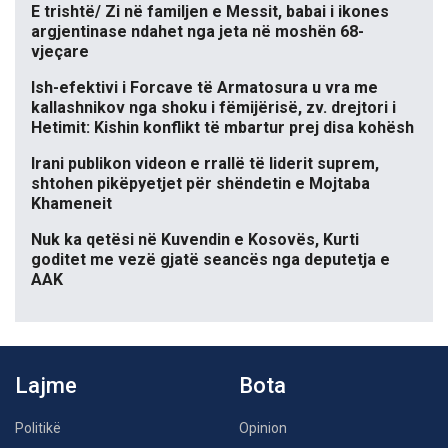
E trishtë/ Zi në familjen e Messit, babai i ikones
argjentinase ndahet nga jeta në moshën 68-
vjeçare
Ish-efektivi i Forcave të Armatosura u vra me
kallashnikov nga shoku i fëmijërisë, zv. drejtori i
Hetimit: Kishin konflikt të mbartur prej disa kohësh
Irani publikon videon e rrallë të liderit suprem,
shtohen pikëpyetjet për shëndetin e Mojtaba
Khameneit
Nuk ka qetësi në Kuvendin e Kosovës, Kurti
goditet me vezë gjatë seancës nga deputetja e
AAK
Lajme
Bota
Politikë
Opinion