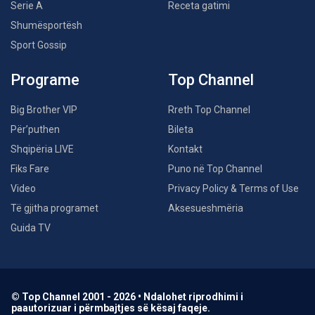
Serie A
Receta gatimi
Shumësportësh
Sport Gossip
Programe
Top Channel
Big Brother VIP
Rreth Top Channel
Për’puthen
Bileta
Shqipëria LIVE
Kontakt
Fiks Fare
Puno në Top Channel
Video
Privacy Policy & Terms of Use
Të gjitha programet
Aksesueshmëria
Guida TV
© Top Channel 2001 - 2026 • Ndalohet riprodhimi i
paautorizuar i përmbajtjes së kësaj faqeje.