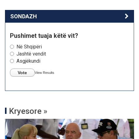
SONDAZH
Pushimet tuaja këtë vit?
Në Shqipëri
Jashtë vendit
Asgjëkundi
Vote
View Results
Kryesore »