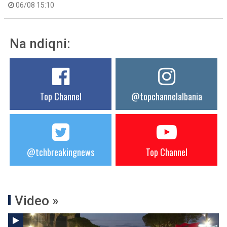
06/08 15:10
Na ndiqni:
Top Channel
@topchannelalbania
@tchbreakingnews
Top Channel
Video »