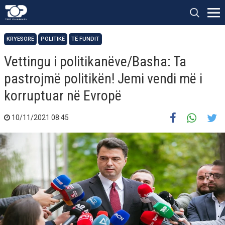
KRYESORE
POLITIKË
TË FUNDIT
Vettingu i politikanëve/Basha: Ta
pastrojmë politikën! Jemi vendi më i
korruptuar në Evropë
10/11/2021 08:45