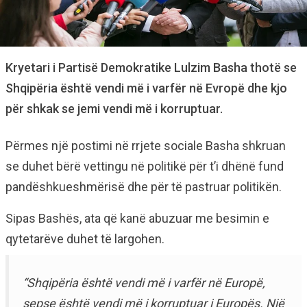
Kryetari i Partisë Demokratike Lulzim Basha thotë se
Shqipëria është vendi më i varfër në Evropë dhe kjo
për shkak se jemi vendi më i korruptuar.
Përmes një postimi në rrjete sociale Basha shkruan
se duhet bërë vettingu në politikë për t’i dhënë fund
pandëshkueshmërisë dhe për të pastruar politikën.
Sipas Bashës, ata që kanë abuzuar me besimin e
qytetarëve duhet të largohen.
“Shqipëria është vendi më i varfër në Europë,
sepse është vendi më i korruptuar i Europës. Një