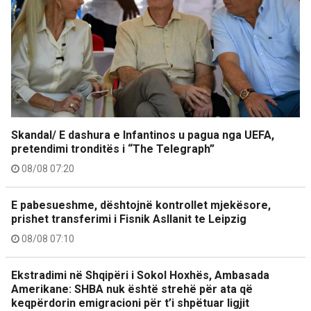
Skandal/ E dashura e Infantinos u pagua nga UEFA,
pretendimi tronditës i “The Telegraph”
08/08 07:20
E pabesueshme, dështojnë kontrollet mjekësore,
prishet transferimi i Fisnik Asllanit te Leipzig
08/08 07:10
Ekstradimi në Shqipëri i Sokol Hoxhës, Ambasada
Amerikane: SHBA nuk është strehë për ata që
keqpërdorin emigracioni për t’i shpëtuar ligjit