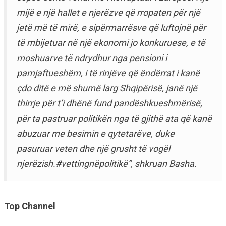
mijë e një hallet e njerëzve që rropaten për një
jetë më të mirë, e sipërmarrësve që luftojnë për
të mbijetuar në një ekonomi jo konkuruese, e të
moshuarve të ndrydhur nga pensioni i
pamjaftueshëm, i të rinjëve që ëndërrat i kanë
çdo ditë e më shumë larg Shqipërisë, janë një
thirrje për t’i dhënë fund pandëshkueshmërisë,
për ta pastruar politikën nga të gjithë ata që kanë
abuzuar me besimin e qytetarëve, duke
pasuruar veten dhe një grusht të vogël
njerëzish.#vettingnëpolitikë”, shkruan Basha.
Top Channel