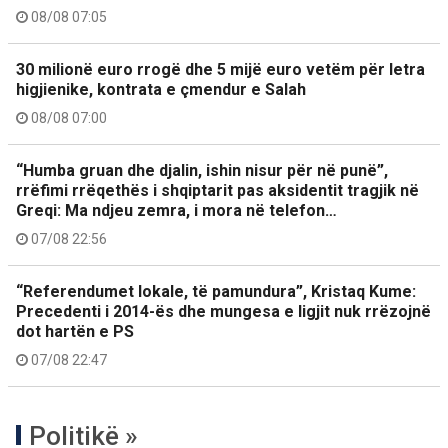
08/08 07:05
30 milionë euro rrogë dhe 5 mijë euro vetëm për letra
higjienike, kontrata e çmendur e Salah
08/08 07:00
“Humba gruan dhe djalin, ishin nisur për në punë”,
rrëfimi rrëqethës i shqiptarit pas aksidentit tragjik në
Greqi: Ma ndjeu zemra, i mora në telefon…
07/08 22:56
“Referendumet lokale, të pamundura”, Kristaq Kume:
Precedenti i 2014-ës dhe mungesa e ligjit nuk rrëzojnë
dot hartën e PS
07/08 22:47
Politikë »