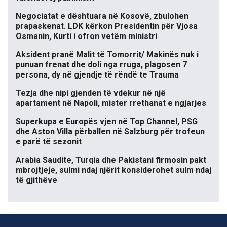
Negociatat e dështuara në Kosovë, zbulohen
prapaskenat. LDK kërkon Presidentin për Vjosa
Osmanin, Kurti i ofron vetëm ministri
Aksident pranë Malit të Tomorrit/ Makinës nuk i
punuan frenat dhe doli nga rruga, plagosen 7
persona, dy në gjendje të rëndë te Trauma
Tezja dhe nipi gjenden të vdekur në një
apartament në Napoli, mister rrethanat e ngjarjes
Superkupa e Europës vjen në Top Channel, PSG
dhe Aston Villa përballen në Salzburg për trofeun
e parë të sezonit
Arabia Saudite, Turqia dhe Pakistani firmosin pakt
mbrojtjeje, sulmi ndaj njërit konsiderohet sulm ndaj
të gjithëve