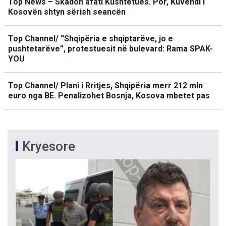
Top News – Skadon afati Kushtetues. Por, Kuvendi i
Kosovën shtyn sërish seancën
Top Channel/ “Shqipëria e shqiptarëve, jo e
pushtetarëve”, protestuesit në bulevard: Rama SPAK-
YOU
Top Channel/ Plani i Rritjes, Shqipëria merr 212 mln
euro nga BE. Penalizohet Bosnja, Kosova mbetet pas
Kryesore