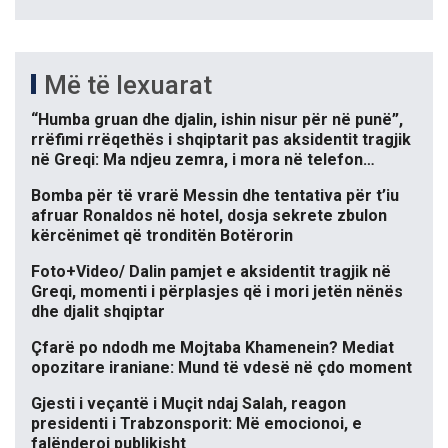
Më të lexuarat
“Humba gruan dhe djalin, ishin nisur për në punë”,
rrëfimi rrëqethës i shqiptarit pas aksidentit tragjik
në Greqi: Ma ndjeu zemra, i mora në telefon…
Bomba për të vrarë Messin dhe tentativa për t’iu
afruar Ronaldos në hotel, dosja sekrete zbulon
kërcënimet që tronditën Botërorin
Foto+Video/ Dalin pamjet e aksidentit tragjik në
Greqi, momenti i përplasjes që i mori jetën nënës
dhe djalit shqiptar
Çfarë po ndodh me Mojtaba Khamenein? Mediat
opozitare iraniane: Mund të vdesë në çdo moment
Gjesti i veçantë i Muçit ndaj Salah, reagon
presidenti i Trabzonsporit: Më emocionoi, e
falënderoj publikisht