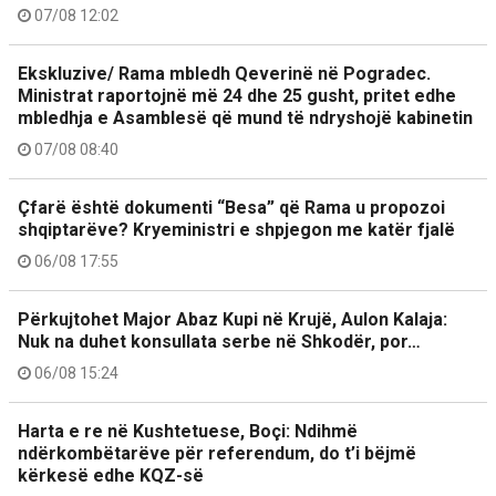
07/08 12:02
Ekskluzive/ Rama mbledh Qeverinë në Pogradec.
Ministrat raportojnë më 24 dhe 25 gusht, pritet edhe
mbledhja e Asamblesë që mund të ndryshojë kabinetin
07/08 08:40
Çfarë është dokumenti “Besa” që Rama u propozoi
shqiptarëve? Kryeministri e shpjegon me katër fjalë
06/08 17:55
Përkujtohet Major Abaz Kupi në Krujë, Aulon Kalaja:
Nuk na duhet konsullata serbe në Shkodër, por…
06/08 15:24
Harta e re në Kushtetuese, Boçi: Ndihmë
ndërkombëtarëve për referendum, do t’i bëjmë
kërkesë edhe KQZ-së