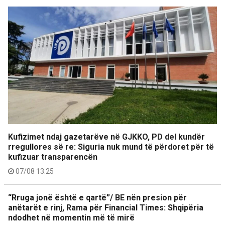
Kufizimet ndaj gazetarëve në GJKKO, PD del kundër
rregullores së re: Siguria nuk mund të përdoret për të
kufizuar transparencën
07/08 13:25
“Rruga jonë është e qartë”/ BE nën presion për
anëtarët e rinj, Rama për Financial Times: Shqipëria
ndodhet në momentin më të mirë