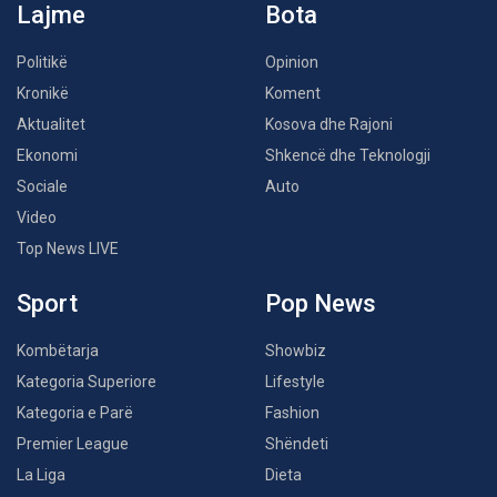
Lajme
Bota
Politikë
Opinion
Kronikë
Koment
Aktualitet
Kosova dhe Rajoni
Ekonomi
Shkencë dhe Teknologji
Sociale
Auto
Video
Top News LIVE
Sport
Pop News
Kombëtarja
Showbiz
Kategoria Superiore
Lifestyle
Kategoria e Parë
Fashion
Premier League
Shëndeti
La Liga
Dieta