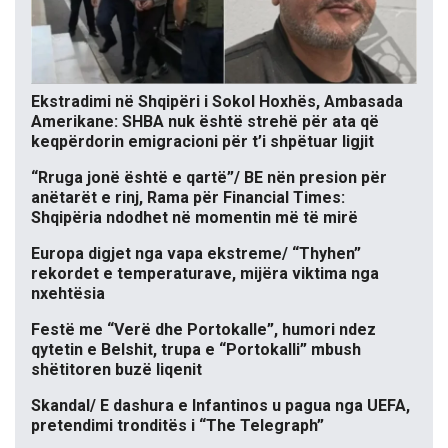
Ekstradimi në Shqipëri i Sokol Hoxhës, Ambasada
Amerikane: SHBA nuk është strehë për ata që
keqpërdorin emigracioni për t’i shpëtuar ligjit
“Rruga jonë është e qartë”/ BE nën presion për
anëtarët e rinj, Rama për Financial Times:
Shqipëria ndodhet në momentin më të mirë
Europa digjet nga vapa ekstreme/ “Thyhen”
rekordet e temperaturave, mijëra viktima nga
nxehtësia
Festë me “Verë dhe Portokalle”, humori ndez
qytetin e Belshit, trupa e “Portokalli” mbush
shëtitoren buzë liqenit
Skandal/ E dashura e Infantinos u pagua nga UEFA,
pretendimi tronditës i “The Telegraph”