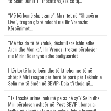
të Selin: Duhet t’i thoshte vajzës së tij…
“Më kërkojnë shpjegime”, Miri flet në “Shqipëria
Live”, tregon çfarë ndodhi me Ilir Vrenozin:
Kërcënimet…
“Më tha do të të zhduk, dëshmitarë ishin edhe
Arbri dhe Monika”, Ilir Vrenozi tregon përplasjen
me Mirin: Ndërhynë edhe badiguardët
I kërkoi të linte lojën dhe të kthehej me të në
shtëpi/ Miri reagon për herë të parë për takimin e
Selin me të ëmën në BBVIP: Doja t’i thoja që…
“Të thashë urime, nuk më pe as në sy”/ Selin dhe
Miri përplasen ashpër në ‘Post-BBVIP’, banorja:
Erdhe në skenë vetëm për çekun, loja e krevatit…