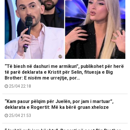
“Të biesh në dashuri me armikun”, publikohet për herë
të parë deklarata e Kristit për Selin, fituesja e Big
Brother: E nisëm me urrejtje, por…
25/04 22:18
“Kam pasur pëlqim për Juelën, por jam i martuar”,
deklarata e Rogertit: Më ka bërë gruan xheloze
25/04 21:53