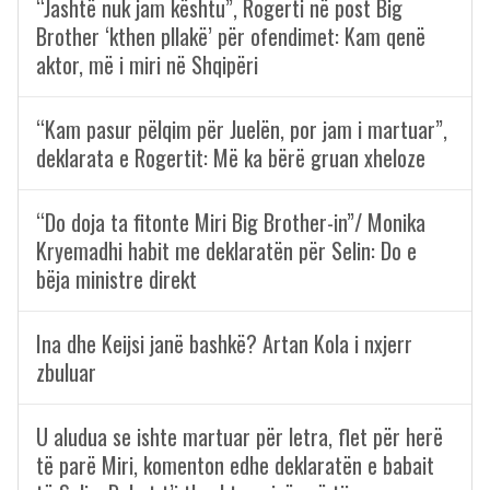
“Jashtë nuk jam kështu”, Rogerti në post Big
Brother ‘kthen pllakë’ për ofendimet: Kam qenë
aktor, më i miri në Shqipëri
“Kam pasur pëlqim për Juelën, por jam i martuar”,
deklarata e Rogertit: Më ka bërë gruan xheloze
“Do doja ta fitonte Miri Big Brother-in”/ Monika
Kryemadhi habit me deklaratën për Selin: Do e
bëja ministre direkt
Ina dhe Keijsi janë bashkë? Artan Kola i nxjerr
zbuluar
U aludua se ishte martuar për letra, flet për herë
të parë Miri, komenton edhe deklaratën e babait