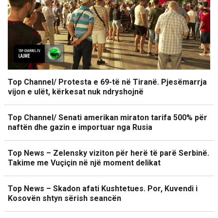
Top Channel/ Protesta e 69-të në Tiranë. Pjesëmarrja
vijon e ulët, kërkesat nuk ndryshojnë
Top Channel/ Senati amerikan miraton tarifa 500% për
naftën dhe gazin e importuar nga Rusia
Top News – Zelensky viziton për herë të parë Serbinë.
Takime me Vuçiçin në një moment delikat
Top News – Skadon afati Kushtetues. Por, Kuvendi i
Kosovën shtyn sërish seancën