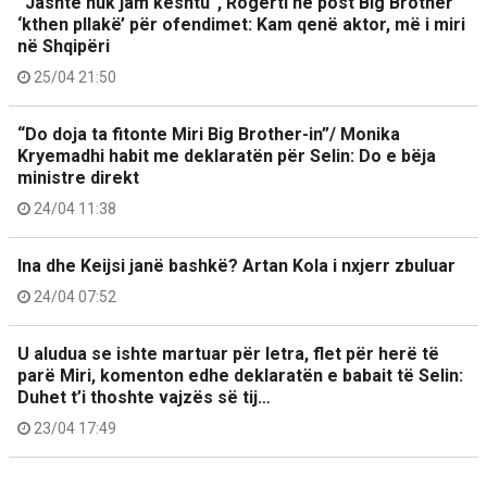
“Jashtë nuk jam kështu”, Rogerti në post Big Brother
‘kthen pllakë’ për ofendimet: Kam qenë aktor, më i miri
në Shqipëri
25/04 21:50
“Do doja ta fitonte Miri Big Brother-in”/ Monika
Kryemadhi habit me deklaratën për Selin: Do e bëja
ministre direkt
24/04 11:38
Ina dhe Keijsi janë bashkë? Artan Kola i nxjerr zbuluar
24/04 07:52
U aludua se ishte martuar për letra, flet për herë të
parë Miri, komenton edhe deklaratën e babait të Selin:
Duhet t’i thoshte vajzës së tij…
23/04 17:49