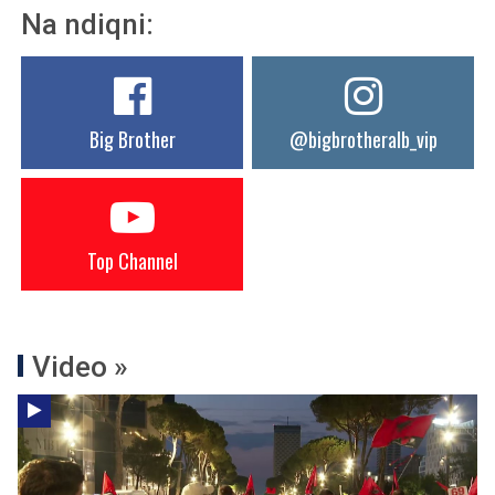
Na ndiqni:
Big Brother
@bigbrotheralb_vip
Top Channel
Video »