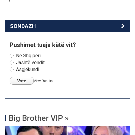
SONDAZH
Pushimet tuaja këtë vit?
Në Shqipëri
Jashtë vendit
Asgjëkundi
Vote
View Results
Big Brother VIP »