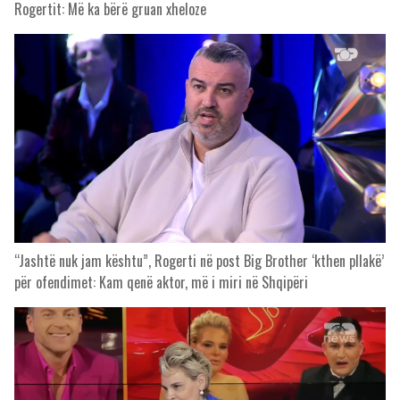
Rogertit: Më ka bërë gruan xheloze
“Jashtë nuk jam kështu”, Rogerti në post Big Brother ‘kthen pllakë’
për ofendimet: Kam qenë aktor, më i miri në Shqipëri