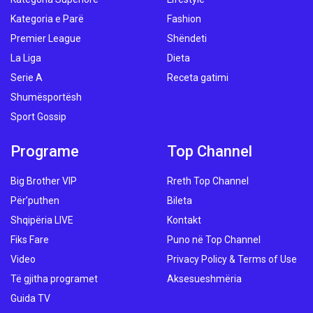
Kategoria e Parë
Fashion
Premier League
Shëndeti
La Liga
Dieta
Serie A
Receta gatimi
Shumësportësh
Sport Gossip
Programe
Top Channel
Big Brother VIP
Rreth Top Channel
Për’puthen
Bileta
Shqipëria LIVE
Kontakt
Fiks Fare
Puno në Top Channel
Video
Privacy Policy & Terms of Use
Të gjitha programet
Aksesueshmëria
Guida TV