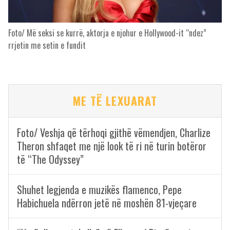
Foto/ Më seksi se kurrë, aktorja e njohur e Hollywood-it “ndez”
rrjetin me setin e fundit
ME TË LEXUARAT
Foto/ Veshja që tërhoqi gjithë vëmendjen, Charlize
Theron shfaqet me një look të ri në turin botëror
të “The Odyssey”
Shuhet legjenda e muzikës flamenco, Pepe
Habichuela ndërron jetë në moshën 81-vjeçare