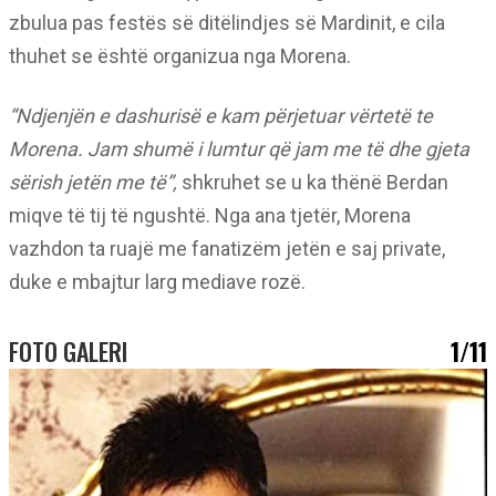
zbulua pas festës së ditëlindjes së Mardinit, e cila
thuhet se është organizua nga Morena.
“Ndjenjën e dashurisë e kam përjetuar vërtetë te
Morena. Jam shumë i lumtur që jam me të dhe gjeta
sërish jetën me të”,
shkruhet se u ka thënë Berdan
miqve të tij të ngushtë. Nga ana tjetër, Morena
vazhdon ta ruajë me fanatizëm jetën e saj private,
duke e mbajtur larg mediave rozë.
FOTO GALERI
1/11