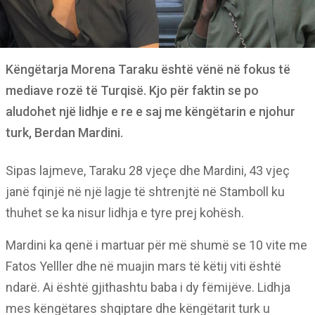
Këngëtarja Morena Taraku është vënë në fokus të
mediave rozë të Turqisë. Kjo për faktin se po
aludohet një lidhje e re e saj me këngëtarin e njohur
turk, Berdan Mardini.
Sipas lajmeve, Taraku 28 vjeçe dhe Mardini, 43 vjeç
janë fqinjë në një lagje të shtrenjtë në Stamboll ku
thuhet se ka nisur lidhja e tyre prej kohësh.
Mardini ka qenë i martuar për më shumë se 10 vite me
Fatos Yelller dhe në muajin mars të këtij viti është
ndarë. Ai është gjithashtu baba i dy fëmijëve. Lidhja
mes këngëtares shqiptare dhe këngëtarit turk u