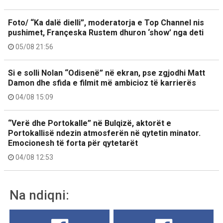
Foto/ “Ka dalë dielli”, moderatorja e Top Channel nis
pushimet, Françeska Rustem dhuron ‘show’ nga deti
05/08 21:56
Si e solli Nolan “Odisenë” në ekran, pse zgjodhi Matt
Damon dhe sfida e filmit më ambicioz të karrierës
04/08 15:09
“Verë dhe Portokalle” në Bulqizë, aktorët e
Portokallisë ndezin atmosferën në qytetin minator.
Emocionesh të forta për qytetarët
04/08 12:53
Na ndiqni: