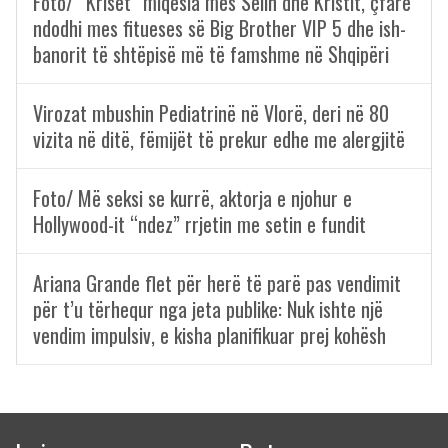
Foto/ “Kriset” miqësia mes Selin dhe Kristit, çfarë
ndodhi mes fitueses së Big Brother VIP 5 dhe ish-
banorit të shtëpisë më të famshme në Shqipëri
Virozat mbushin Pediatrinë në Vlorë, deri në 80
vizita në ditë, fëmijët të prekur edhe me alergjitë
Foto/ Më seksi se kurrë, aktorja e njohur e
Hollywood-it “ndez” rrjetin me setin e fundit
Ariana Grande flet për herë të parë pas vendimit
për t’u tërhequr nga jeta publike: Nuk ishte një
vendim impulsiv, e kisha planifikuar prej kohësh