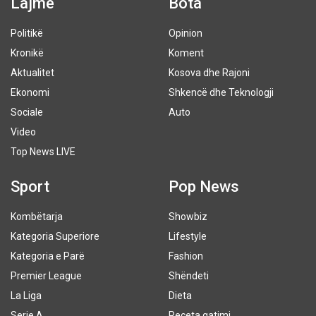
Lajme
Bota
Politikë
Opinion
Kronikë
Koment
Aktualitet
Kosova dhe Rajoni
Ekonomi
Shkencë dhe Teknologji
Sociale
Auto
Video
Top News LIVE
Sport
Pop News
Kombëtarja
Showbiz
Kategoria Superiore
Lifestyle
Kategoria e Parë
Fashion
Premier League
Shëndeti
La Liga
Dieta
Serie A
Receta gatimi