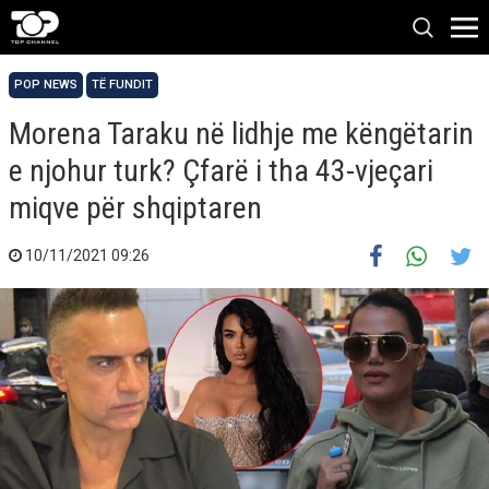
POP NEWS
TË FUNDIT
Morena Taraku në lidhje me këngëtarin
e njohur turk? Çfarë i tha 43-vjeçari
miqve për shqiptaren
10/11/2021 09:26