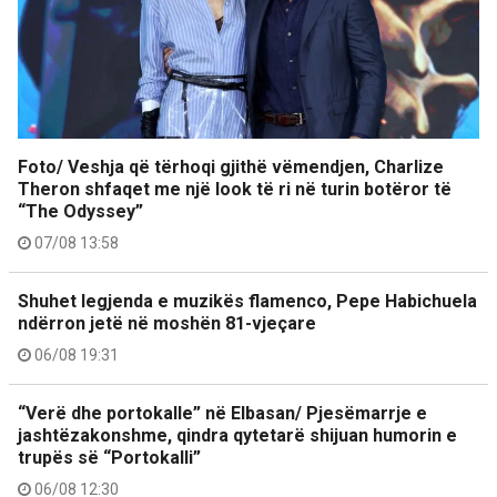
Foto/ Veshja që tërhoqi gjithë vëmendjen, Charlize
Theron shfaqet me një look të ri në turin botëror të
“The Odyssey”
07/08 13:58
Shuhet legjenda e muzikës flamenco, Pepe Habichuela
ndërron jetë në moshën 81-vjeçare
06/08 19:31
“Verë dhe portokalle” në Elbasan/ Pjesëmarrje e
jashtëzakonshme, qindra qytetarë shijuan humorin e
trupës së “Portokalli”
06/08 12:30