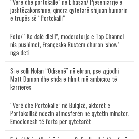
“Verë dhe portokalle” në Elbasan/ Pjesëmarrje e
jashtëzakonshme, qindra qytetarë shijuan humorin
e trupës së “Portokalli”
Foto/ “Ka dalë dielli”, moderatorja e Top Channel
nis pushimet, Françeska Rustem dhuron ‘show’
nga deti
Si e solli Nolan “Odisenë” në ekran, pse zgjodhi
Matt Damon dhe sfida e filmit më ambicioz të
karrierës
“Verë dhe Portokalle” në Bulqizë, aktorët e
Portokallisë ndezin atmosferën në qytetin minator.
Emocionesh të forta për qytetarët