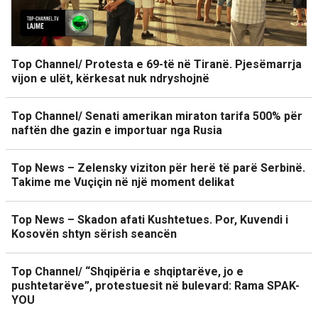
Top Channel/ Protesta e 69-të në Tiranë. Pjesëmarrja
vijon e ulët, kërkesat nuk ndryshojnë
Top Channel/ Senati amerikan miraton tarifa 500% për
naftën dhe gazin e importuar nga Rusia
Top News – Zelensky viziton për herë të parë Serbinë.
Takime me Vuçiçin në një moment delikat
Top News – Skadon afati Kushtetues. Por, Kuvendi i
Kosovën shtyn sërish seancën
Top Channel/ “Shqipëria e shqiptarëve, jo e
pushtetarëve”, protestuesit në bulevard: Rama SPAK-
YOU