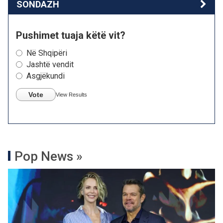
SONDAZH
Pushimet tuaja këtë vit?
Në Shqipëri
Jashtë vendit
Asgjëkundi
Vote
View Results
Pop News »