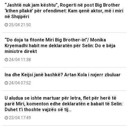
“Jashtë nuk jam kështu”, Rogerti në post Big Brother
‘kthen pllakë’ për ofendimet: Kam qenë aktor, më i miri
në Shqipëri
25/04 21:50
“Do doja ta fitonte Miri Big Brother-in”/ Monika
Kryemadhi habit me deklaratën për Selin: Do e bëja
ministre direkt
24/04 11:38
Ina dhe Keijsi janë bashkë? Artan Kola i nxjerr zbuluar
24/04 07:52
U aludua se ishte martuar për letra, flet për herë të
parë Miri, komenton edhe deklaratën e babait të Selin:
Duhet t’i thoshte vajzës së tij…
23/04 17:49