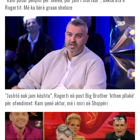
Rogertit: Më ka bërë gruan xheloze
“Jashtë nuk jam kështu”, Rogerti në post Big Brother ‘kthen pllakë’
për ofendimet: Kam qenë aktor, më i miri në Shqipëri