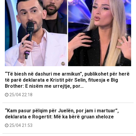
“Të biesh në dashuri me armikun”, publikohet për herë
të parë deklarata e Kristit për Selin, fituesja e Big
Brother: E nisëm me urrejtje, por…
25/04 22:18
“Kam pasur pëlqim për Juelën, por jam i martuar”,
deklarata e Rogertit: Më ka bërë gruan xheloze
25/04 21:53