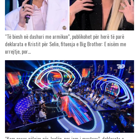
“Të biesh në dashuri me armikun”, publikohet për herë të parë
deklarata e Kristit për Selin, fituesja e Big Brother: E nisëm me
urrejtje, por…
“Kam pasur pëlqim për Juelën, por jam i martuar”, deklarata e