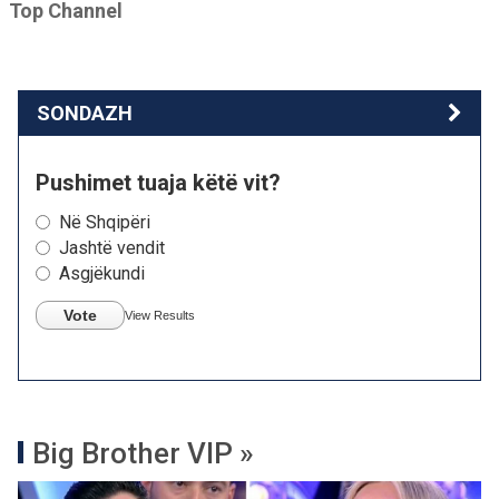
Top Channel
SONDAZH
Pushimet tuaja këtë vit?
Në Shqipëri
Jashtë vendit
Asgjëkundi
Vote
View Results
Big Brother VIP »