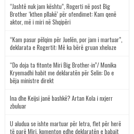
“Jashtë nuk jam kështu”, Rogerti në post Big
Brother ‘kthen pllakë’ për ofendimet: Kam qenë
aktor, më i miri në Shqipëri
“Kam pasur pëlqim për Juelën, por jam i martuar”,
deklarata e Rogertit: Më ka bërë gruan xheloze
“Do doja ta fitonte Miri Big Brother-in”/ Monika
Kryemadhi habit me deklaratën për Selin: Do e
bëja ministre direkt
Ina dhe Keijsi janë bashkë? Artan Kola i nxjerr
zbuluar
U aludua se ishte martuar për letra, flet për herë
të parë Miri, komenton edhe deklaratën e babait