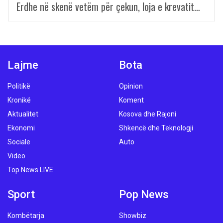
Erdhe në skenë vetëm për çekun, loja e krevatit…
Lajme
Bota
Politikë
Opinion
Kronikë
Koment
Aktualitet
Kosova dhe Rajoni
Ekonomi
Shkencë dhe Teknologji
Sociale
Auto
Video
Top News LIVE
Sport
Pop News
Kombëtarja
Showbiz