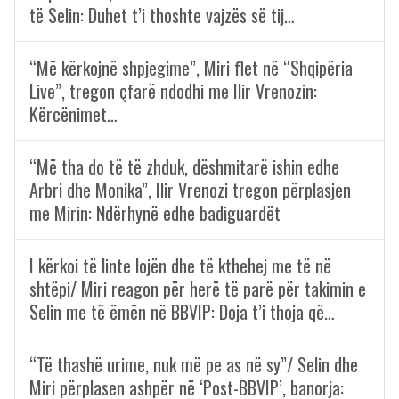
të Selin: Duhet t’i thoshte vajzës së tij…
“Më kërkojnë shpjegime”, Miri flet në “Shqipëria
Live”, tregon çfarë ndodhi me Ilir Vrenozin:
Kërcënimet…
“Më tha do të të zhduk, dëshmitarë ishin edhe
Arbri dhe Monika”, Ilir Vrenozi tregon përplasjen
me Mirin: Ndërhynë edhe badiguardët
I kërkoi të linte lojën dhe të kthehej me të në
shtëpi/ Miri reagon për herë të parë për takimin e
Selin me të ëmën në BBVIP: Doja t’i thoja që…
“Të thashë urime, nuk më pe as në sy”/ Selin dhe
Miri përplasen ashpër në ‘Post-BBVIP’, banorja: