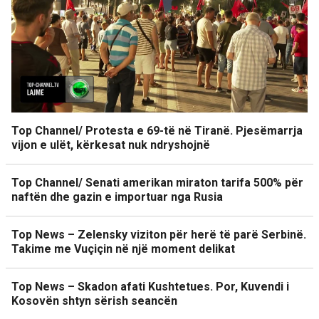
Top Channel/ Protesta e 69-të në Tiranë. Pjesëmarrja
vijon e ulët, kërkesat nuk ndryshojnë
Top Channel/ Senati amerikan miraton tarifa 500% për
naftën dhe gazin e importuar nga Rusia
Top News – Zelensky viziton për herë të parë Serbinë.
Takime me Vuçiçin në një moment delikat
Top News – Skadon afati Kushtetues. Por, Kuvendi i
Kosovën shtyn sërish seancën