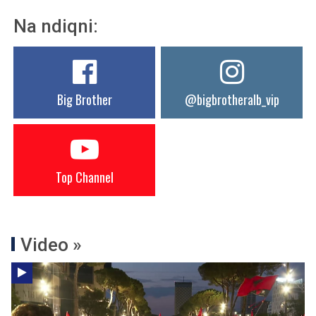
Na ndiqni:
Big Brother
@bigbrotheralb_vip
Top Channel
Video »