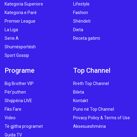
Kategoria Superiore
Lifestyle
Kategoria e Parë
Fashion
Premier League
Shëndeti
La Liga
Dieta
Serie A
Receta gatimi
Shumësportësh
Sport Gossip
Programe
Top Channel
Big Brother VIP
Rreth Top Channel
Për’puthen
Bileta
Shqipëria LIVE
Kontakt
Fiks Fare
Puno në Top Channel
Video
Privacy Policy & Terms of Use
Të gjitha programet
Aksesueshmëria
Guida TV