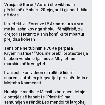
Vrasja në Korçë/ Autori dhe viktima u
përfshinë në sherr, 20-vjeçarit i gjendet thika
në dorë
Ish-efektivi i Forcave të Armatosura u vra
me kallashnikov nga shoku i fëmijërisë, zv.
drejtori i Hetimit: Kishin konflikt të mbartur
prej disa kohësh
Tensione në tubimin e 70-të përpara
Kryeministrisë/ “Mos më prek”, protestuesja
bllokon vendin e fjalimeve. Mbyllet me
marshim në kryeqytet
Irani publikon videon e rrallë të liderit
suprem, shtohen pikëpyetjet për shëndetin e
Mojtaba Khameneit
Humbja e madhe e Messit, zbardhen detajet
e betejës së babait të “Pleshtit” me
sëmundjen e rëndë: Leo mendoi të largohej