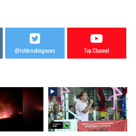
@tchbreakingnews
Top Channel