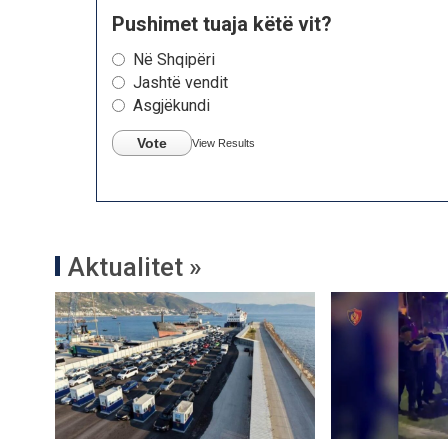
Pushimet tuaja këtë vit?
Në Shqipëri
Jashtë vendit
Asgjëkundi
Vote
View Results
Aktualitet »