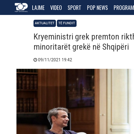
LAJME
VIDEO
SPORT
POP NEWS
PROGRAM
AKTUALITET
TË FUNDIT
Kryeministri grek premton rik
minoritarët grekë në Shqipëri
09/11/2021 19:42