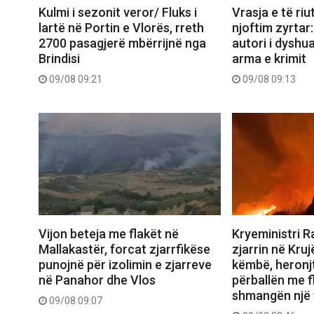
Kulmi i sezonit veror/ Fluks i
Vrasja e të riu
lartë në Portin e Vlorës, rreth
njoftim zyrtar
2700 pasagjerë mbërrijnë nga
autori i dyshu
Brindisi
arma e krimit
09/08 09:21
09/08 09:13
Vijon beteja me flakët në
Kryeministri 
Mallakastër, forcat zjarrfikëse
zjarrin në Kruj
punojnë për izolimin e zjarreve
këmbë, heronj
në Panahor dhe Vlos
përballën me f
shmangën një 
09/08 09:07