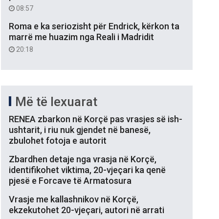
08:57
Roma e ka seriozisht për Endrick, kërkon ta
marrë me huazim nga Reali i Madridit
20:18
Më të lexuarat
RENEA zbarkon në Korçë pas vrasjes së ish-
ushtarit, i riu nuk gjendet në banesë,
zbulohet fotoja e autorit
Zbardhen detaje nga vrasja në Korçë,
identifikohet viktima, 20-vjeçari ka qenë
pjesë e Forcave të Armatosura
Vrasje me kallashnikov në Korçë,
ekzekutohet 20-vjeçari, autori në arrati