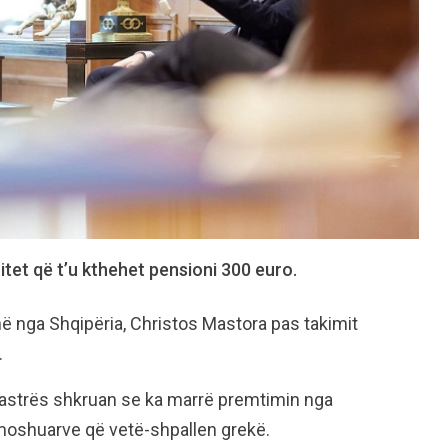
itet që t’u kthehet pensioni 300 euro.
në nga Shqipëria, Christos Mastora pas takimit
.
kastrës shkruan se ka marrë premtimin nga
moshuarve që vetë-shpallen grekë.