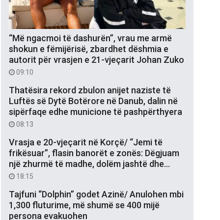
“Më ngacmoi të dashurën”, vrau me armë
shokun e fëmijërisë, zbardhet dëshmia e
autorit për vrasjen e 21-vjeçarit Johan Zuko
09:10
Thatësira rekord zbulon anijet naziste të
Luftës së Dytë Botërore në Danub, dalin në
sipërfaqe edhe municione të pashpërthyera
08:13
Vrasja e 20-vjeçarit në Korçë/ “Jemi të
frikësuar”, flasin banorët e zonës: Dëgjuam
një zhurmë të madhe, dolëm jashtë dhe…
18:15
Tajfuni “Dolphin” godet Azinë/ Anulohen mbi
1,300 fluturime, më shumë se 400 mijë
persona evakuohen