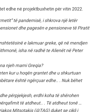
tet edhe në projektbuxhetin për vitin 2022.
rmetit” të pandemisë, i shkrova një letër
pensionet dhe pagesën e pensioneve të Piratit
nënshtetësinë e lakmuar greke, që në mendjen
ithmonë, isha në radhë te Alienët në Peter
k na njeh mami Greqia?
veten kur u hoqën grantet dhe u shkurtuan
mbëtare është ngërçuar edhe.. . Nuk bëhet
he përpjekjesh, erdhi koha të shërohen
ërqafimit të atdheut.. . Të atdheut tonë …
riakos Mitsotakis (@TAG) duket se cikli i