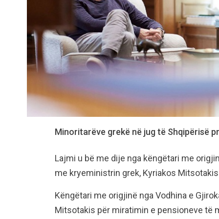
Minoritarëve grekë në jug të Shqipërisë pr
Lajmi u bë me dije nga këngëtari me origji
me kryeministrin grek, Kyriakos Mitsotakis
Këngëtari me origjinë nga Vodhina e Gjiro
Mitsotakis për miratimin e pensioneve të 