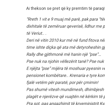
Ai thekson se pret që ky premtim të paraqi
“Rreth 1 vit e 9 muaj më parë, pak para “të
dixhitale të zemëruar qeverisë, lidhur me 
të Veriut.. .
Deri në vitin 2010 kur më në fund fitova 
time ishte diçka që ata më detyroheshin gj
Rally dhe gjithmonë më hanin një “pse”…
Pse nuk na njohin vëllezërit tanë? Pse nu
E njëjta “pse” mijëra të moshuar pyesnin 
pensionet kombëtare.. Krenaria e tyre ko
fjalë vetëm për paratë, por për çmimin!
Pas shumë vitesh mundimesh, dhimbjesh d
plagët e njerëzve që vuajtën në kërkim të p
Pra sot, pas angazhimit të kryeministrit Ky