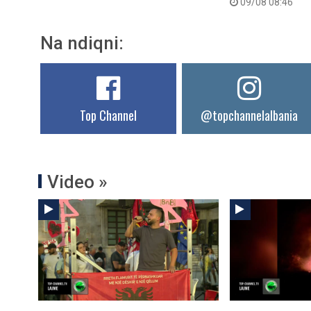
09/08 08:46
Na ndiqni:
Top Channel
@topchannelalbania
Video »