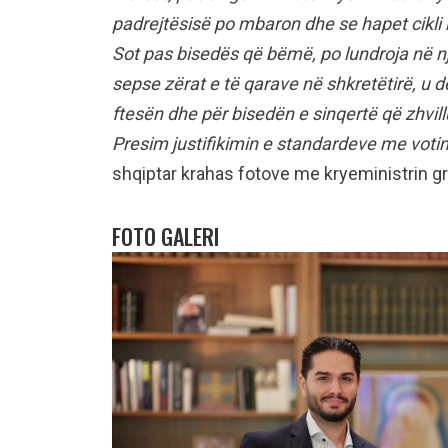
padrejtësisë po mbaron dhe se hapet cikli i 
Sot pas bisedës që bëmë, po lundroja në n
sepse zërat e të qarave në shkretëtirë, u d
ftesën dhe për bisedën e sinqertë që zhvil
Presim justifikimin e standardeve me votim
shqiptar krahas fotove me kryeministrin gr
FOTO GALERI