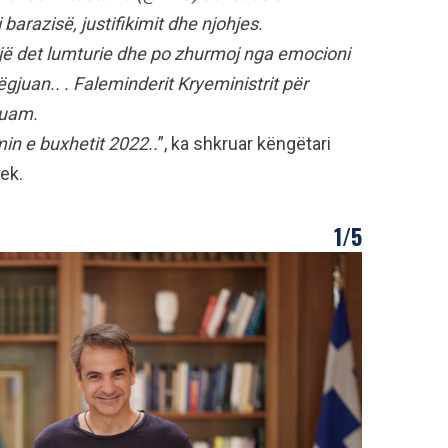
barazisë, justifikimit dhe njohjes.
jë det lumturie dhe po zhurmoj nga emocioni
ëgjuan.. . Faleminderit Kryeministrit për
luam.
in e buxhetit 2022..
”, ka shkruar këngëtari
ek.
1/5