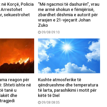
t në Korçë, Policia
“Më ngacmoi të dashurën”, vrau
: Arrestohet
me armë shokun e fëmijërisë,
ar, sekuestrohet
zbardhet dëshmia e autorit për
vrasjen e 21-vjeçarit Johan
Zuko
09/08 09:10
Kushte atmosferike të
Rama reagon për
qëndrueshme dhe temperatura
ë: Shteti ishte në
të larta, parashikimi i motit për
të tanë u
këtë të Diel
lakët dhe
tragjedi
09/08 08:05