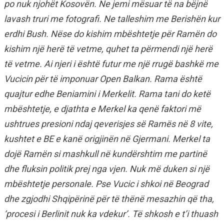
po nuk njohët Kosovën. Ne jemi mësuar të na bëjnë
lavash truri me fotografi. Ne talleshim me Berishën kur
erdhi Bush. Nëse do kishim mbështetje për Ramën do
kishim një herë të vetme, quhet ta përmendi një herë
të vetme. Ai njeri i është futur me një rrugë bashkë me
Vucicin për të imponuar Open Balkan. Rama është
quajtur edhe Beniamini i Merkelit. Rama tani do ketë
mbështetje, e djathta e Merkel ka qenë faktori më
ushtrues presioni ndaj qeverisjes së Ramës në 8 vite,
kushtet e BE e kanë origjinën në Gjermani. Merkel ta
dojë Ramën si mashkull në kundërshtim me partinë
dhe fluksin politik prej nga vjen. Nuk më duken si një
mbështetje personale. Pse Vucic i shkoi në Beograd
dhe zgjodhi Shqipërinë për të thënë mesazhin që tha,
‘procesi i Berlinit nuk ka vdekur’. Të shkosh e t’i thuash