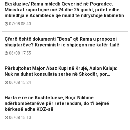
Ekskluzive/ Rama mbledh Qeverinë në Pogradec.
Ministrat raportojnë më 24 dhe 25 gusht, pritet edhe
mbledhja e Asamblesë që mund të ndryshojë kabinetin
07/08 08:40
Çfarë është dokumenti “Besa” që Rama u propozoi
shqiptarëve? Kryeministri e shpjegon me katër fjalë
06/08 17:55
Përkujtohet Major Abaz Kupi në Krujë, Aulon Kalaja:
Nuk na duhet konsullata serbe në Shkodër, por…
06/08 15:24
Harta e re në Kushtetuese, Boçi: Ndihmë
ndërkombëtarëve për referendum, do t’i bëjmë
kërkesë edhe KQZ-së
06/08 15:10