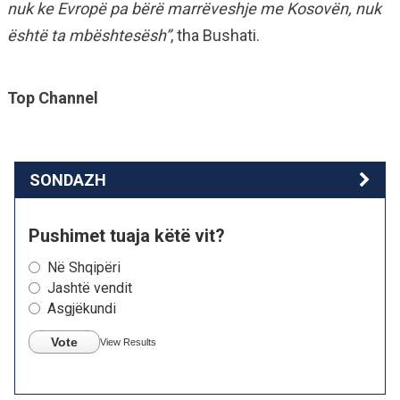
nuk ke Evropë pa bërë marrëveshje me Kosovën, nuk
është ta mbështesësh”
, tha Bushati.
Top Channel
SONDAZH
Pushimet tuaja këtë vit?
Në Shqipëri
Jashtë vendit
Asgjëkundi
Vote
View Results