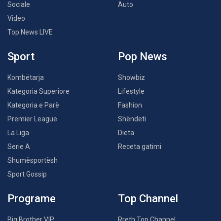
Sociale
Auto
Video
Top News LIVE
Sport
Pop News
Kombëtarja
Showbiz
Kategoria Superiore
Lifestyle
Kategoria e Parë
Fashion
Premier League
Shëndeti
La Liga
Dieta
Serie A
Receta gatimi
Shumësportësh
Sport Gossip
Programe
Top Channel
Big Brother VIP
Rreth Top Channel