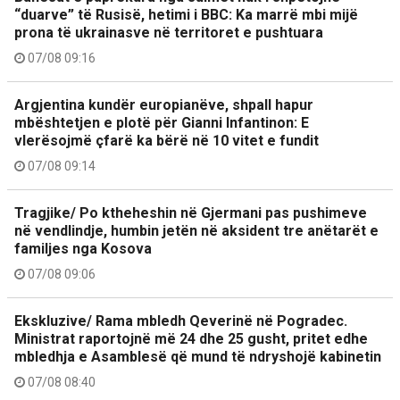
“duarve” të Rusisë, hetimi i BBC: Ka marrë mbi mijë
prona të ukrainasve në territoret e pushtuara
07/08 09:16
Argjentina kundër europianëve, shpall hapur
mbështetjen e plotë për Gianni Infantinon: E
vlerësojmë çfarë ka bërë në 10 vitet e fundit
07/08 09:14
Tragjike/ Po ktheheshin në Gjermani pas pushimeve
në vendlindje, humbin jetën në aksident tre anëtarët e
familjes nga Kosova
07/08 09:06
Ekskluzive/ Rama mbledh Qeverinë në Pogradec.
Ministrat raportojnë më 24 dhe 25 gusht, pritet edhe
mbledhja e Asamblesë që mund të ndryshojë kabinetin
07/08 08:40