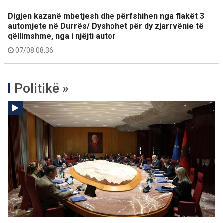
Digjen kazanë mbetjesh dhe përfshihen nga flakët 3
automjete në Durrës/ Dyshohet për dy zjarrvënie të
qëllimshme, nga i njëjti autor
07/08 08:36
Politikë »