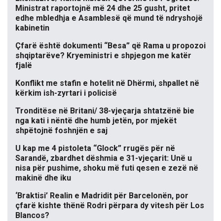
Ministrat raportojnë më 24 dhe 25 gusht, pritet
edhe mbledhja e Asamblesë që mund të ndryshojë
kabinetin
Çfarë është dokumenti “Besa” që Rama u propozoi
shqiptarëve? Kryeministri e shpjegon me katër
fjalë
Konflikt me stafin e hotelit në Dhërmi, shpallet në
kërkim ish-zyrtari i policisë
Tronditëse në Britani/ 38-vjeçarja shtatzënë bie
nga kati i nëntë dhe humb jetën, por mjekët
shpëtojnë foshnjën e saj
U kap me 4 pistoleta “Glock” rrugës për në
Sarandë, zbardhet dëshmia e 31-vjeçarit: Unë u
nisa për pushime, shoku më futi qesen e zezë në
makinë dhe iku
‘Braktisi’ Realin e Madridit për Barcelonën, por
çfarë kishte thënë Rodri përpara dy vitesh për Los
Blancos?