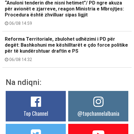
“Anuloni tenderin dhe nisni hetimet”/ PD ngre akuza
për avionët e zjarreve, reagon Ministria e Mbrojtjes:
Procedura është zhvilluar sipas ligjit
06/08 14:59
Reforma Territoriale, zbulohet udhëzimi i PD për
degët: Bashkohuni me këshilltarët e çdo force politike
për të kundërshtuar draftin e PS
06/08 14:32
Na ndiqni:
Top Channel
@topchannelalbania