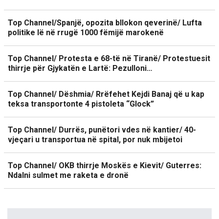
Top Channel/Spanjë, opozita bllokon qeverinë/ Lufta
politike lë në rrugë 1000 fëmijë marokenë
Top Channel/ Protesta e 68-të në Tiranë/ Protestuesit
thirrje për Gjykatën e Lartë: Pezulloni…
Top Channel/ Dëshmia/ Rrëfehet Kejdi Banaj që u kap
teksa transportonte 4 pistoleta “Glock”
Top Channel/ Durrës, punëtori vdes në kantier/ 40-
vjeçari u transportua në spital, por nuk mbijetoi
Top Channel/ OKB thirrje Moskës e Kievit/ Guterres:
Ndalni sulmet me raketa e dronë