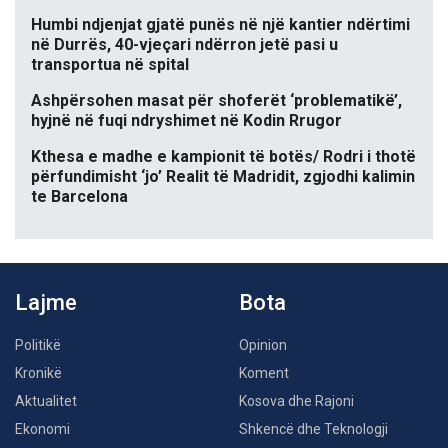
Humbi ndjenjat gjatë punës në një kantier ndërtimi
në Durrës, 40-vjeçari ndërron jetë pasi u
transportua në spital
Ashpërsohen masat për shoferët ‘problematikë’,
hyjnë në fuqi ndryshimet në Kodin Rrugor
Kthesa e madhe e kampionit të botës/ Rodri i thotë
përfundimisht ‘jo’ Realit të Madridit, zgjodhi kalimin
te Barcelona
Lajme
Bota
Politikë
Opinion
Kronikë
Koment
Aktualitet
Kosova dhe Rajoni
Ekonomi
Shkencë dhe Teknologji