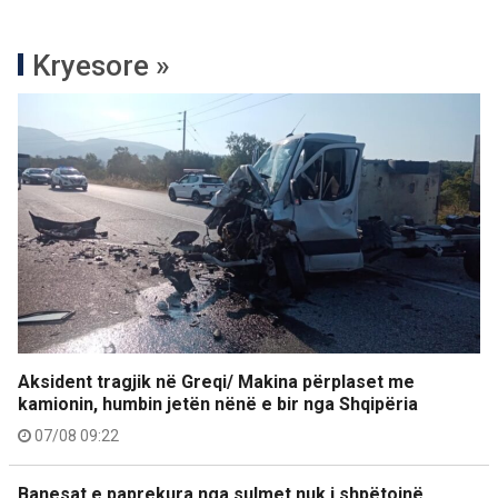
Kryesore »
Aksident tragjik në Greqi/ Makina përplaset me
kamionin, humbin jetën nënë e bir nga Shqipëria
07/08 09:22
Banesat e paprekura nga sulmet nuk i shpëtojnë