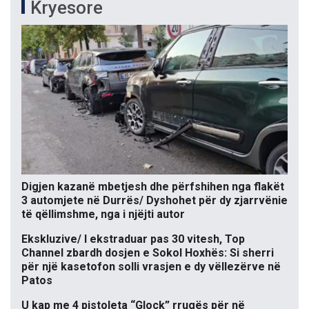
Kryesore
Digjen kazanë mbetjesh dhe përfshihen nga flakët
3 automjete në Durrës/ Dyshohet për dy zjarrvënie
të qëllimshme, nga i njëjti autor
Ekskluzive/ I ekstraduar pas 30 vitesh, Top
Channel zbardh dosjen e Sokol Hoxhës: Si sherri
për një kasetofon solli vrasjen e dy vëllezërve në
Patos
U kap me 4 pistoleta “Glock” rrugës për në