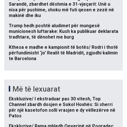
Sarandë, zbardhet dëshmia e 31-vjeçarit: Unë u
nisa për pushime, shoku më futi qesen e zezë në
makinë dhe iku
Trump hedh poshtë aludimet për mungesë
municionesh luftarake: Kush ka publikuar deklarata
tradhtare, të dënohet me burg
Kthesa e madhe e kampionit të botës/ Rodri i thotë
përfundimisht ‘jo’ Realit të Madridit, zgjodhi kalimin
te Barcelona
Më të lexuarat
Ekskluzive/ I ekstraduar pas 30 vitesh, Top
Channel zbardh dosjen e Sokol Hoxhës: Si sherri
për një kasetofon solli vrasjen e dy vëllezërve në
Patos
Ekskluzive/ Rama mbledh Qeverinë në Pogradec.