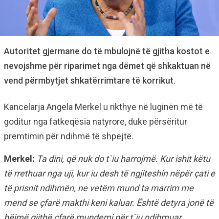
Autoritet gjermane do të mbulojnë të gjitha kostot e
nevojshme për riparimet nga dëmet që shkaktuan në
vend përmbytjet shkatërrimtare të korrikut.
Kancelarja Angela Merkel u rikthye në luginën më të
goditur nga fatkeqësia natyrore, duke përsëritur
premtimin për ndihmë të shpejtë.
Merkel:
Ta dini, që nuk do t`iu harrojmë. Kur ishit këtu
të rrethuar nga uji, kur iu desh të ngjiteshin nëpër çati e
të prisnit ndihmën, ne vetëm mund ta marrim me
mend se çfarë makthi keni kaluar. Është detyra jonë të
bëjmë gjithë çfarë mundemi për t`iu ndihmuar.