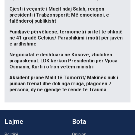
Gjesti i veçantë i Muçit ndaj Salah, reagon
presidenti i Trabzonsporit: Më emocionoi, e
falënderoj publikisht
Fundjavë përvëluese, termometri pritet të shkojë
në 41 gradë Celsius/ Parashikimi i motit për javën
e ardhshme
Negociatat e dështuara në Kosovë, zbulohen
prapaskenat. LDK kërkon Presidentin për Vjosa
Osmanin, Kurti i ofron vetëm ministri
Aksident pranë Malit të Tomorrit/ Makinës nuk i
punuan frenat dhe doli nga rruga, plagosen 7
persona, dy në gjendje të rëndë te Trauma
Lajme
Bota
Politikë
Opinion