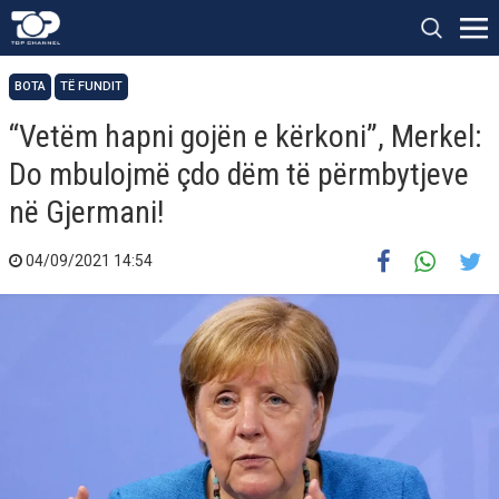
BOTA
TË FUNDIT
“Vetëm hapni gojën e kërkoni”, Merkel:
Do mbulojmë çdo dëm të përmbytjeve
në Gjermani!
04/09/2021 14:54