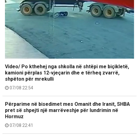
Video/ Po kthehej nga shkolla në shtëpi me biçikletë,
kamioni përplas 12-vjeçarin dhe e tërheq zvarrë,
shpëton për mrekulli
07/08 22:54
Përparime në bisedimet mes Omanit dhe Iranit, SHBA
pret së shpejti një marrëveshje për lundrimin në
Hormuz
07/08 22:41