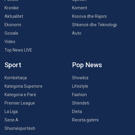
Kronikë
Koment
Aktualitet
Kosova dhe Rajoni
Ekonomi
Shkencë dhe Teknologji
Sociale
Auto
Video
Top News LIVE
Sport
Pop News
Kombëtarja
Showbiz
Kategoria Superiore
Lifestyle
Kategoria e Parë
Fashion
Premier League
Shëndeti
La Liga
Dieta
Serie A
Receta gatimi
Shumësportësh