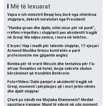
Më të lexuarat
Vajza e ish-ministrit Beqaj heq dorë nga shtetësia
shqiptare, dekreti miratohet nga Presidenti
“Humba gruan dhe djalin, ishin nisur për në punë”,
rrëfimi rrëqethës i shqiptarit pas aksidentit tragjik
në Greqi: Ma ndjeu zemra, i mora në telefon…
E kryer/ Hap i madh për talentin shqiptar, 17-vjeçari
Armend Muslika firmos kontratën e parë
profesioniste me gjigantin anglez
Bomba për të vrarë Messin dhe tentativa për t’iu
afruar Ronaldos në hotel, dosja sekrete zbulon
kërcënimet që tronditën Botërorin
Foto+Video/ Dalin pamjet e aksidentit tragjik në
Greqi, momenti i përplasjes që i mori jetën nënës
dhe djalit shqiptar
Çfarë po ndodh me Mojtaba Khamenein? Mediat
opozitare iraniane: Mund të vdesë në çdo moment