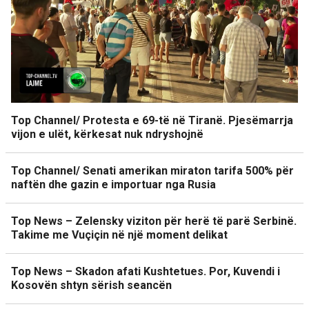
Top Channel/ Protesta e 69-të në Tiranë. Pjesëmarrja
vijon e ulët, kërkesat nuk ndryshojnë
Top Channel/ Senati amerikan miraton tarifa 500% për
naftën dhe gazin e importuar nga Rusia
Top News – Zelensky viziton për herë të parë Serbinë.
Takime me Vuçiçin në një moment delikat
Top News – Skadon afati Kushtetues. Por, Kuvendi i
Kosovën shtyn sërish seancën