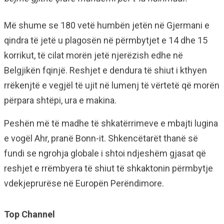
Më shume se 180 vetë humbën jetën në Gjermani e
qindra të jetë u plagosën në përmbytjet e 14 dhe 15
korrikut, të cilat morën jetë njerëzish edhe në
Belgjikën fqinjë. Reshjet e dendura të shiut i kthyen
rrëkenjtë e vegjël të ujit në lumenj të vërtetë që morën
përpara shtëpi, ura e makina.
Peshën më të madhe të shkatërrimeve e mbajti lugina
e vogël Ahr, pranë Bonn-it. Shkencëtarët thanë së
fundi se ngrohja globale i shtoi ndjeshëm gjasat që
reshjet e rrëmbyera të shiut të shkaktonin përmbytje
vdekjeprurëse në Europën Perëndimore.
Top Channel