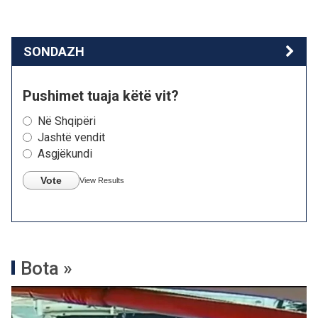
SONDAZH
Pushimet tuaja këtë vit?
Në Shqipëri
Jashtë vendit
Asgjëkundi
Vote
View Results
Bota »