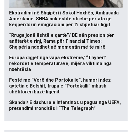
Ekstradimi në Shqipëri i Sokol Hoxhës, Ambasada
Amerikane: SHBA nuk është strehë për ata që
keqpërdorin emigracioni për t’i shpëtuar ligjit
“Rruga jonë është e qartë”/ BE nën presion për
anëtarët e rinj, Rama për Financial Times:
Shqipëria ndodhet në momentin më të mirë
Europa digjet nga vapa ekstreme/ “Thyhen”
rekordet e temperaturave, mijëra viktima nga
nxehtësia
Festë me “Verë dhe Portokalle”, humori ndez
qytetin e Belshit, trupa e “Portokalli” mbush
shëtitoren buzë liqenit
Skandal/ E dashura e Infantinos u pagua nga UEFA,
pretendimi tronditës i “The Telegraph”