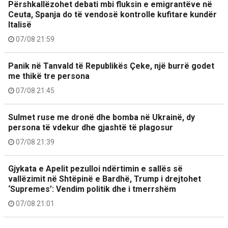
Përshkallëzohet debati mbi fluksin e emigrantëve në
Ceuta, Spanja do të vendosë kontrolle kufitare kundër
Italisë
07/08 21:59
Panik në Tanvald të Republikës Çeke, një burrë godet
me thikë tre persona
07/08 21:45
Sulmet ruse me dronë dhe bomba në Ukrainë, dy
persona të vdekur dhe gjashtë të plagosur
07/08 21:39
Gjykata e Apelit pezulloi ndërtimin e sallës së
vallëzimit në Shtëpinë e Bardhë, Trump i drejtohet
‘Supremes’: Vendim politik dhe i tmerrshëm
07/08 21:01