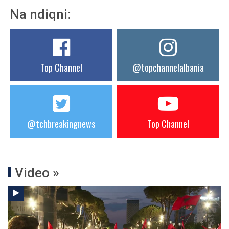
Na ndiqni:
Top Channel
@topchannelalbania
@tchbreakingnews
Top Channel
Video »