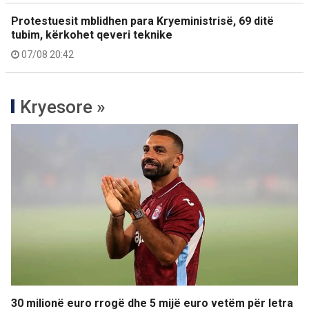
Protestuesit mblidhen para Kryeministrisë, 69 ditë
tubim, kërkohet qeveri teknike
07/08 20:42
Kryesore »
30 milionë euro rrogë dhe 5 mijë euro vetëm për letra