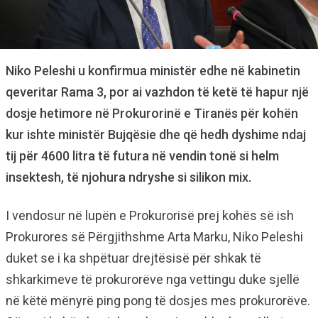
Niko Peleshi u konfirmua ministër edhe në kabinetin
qeveritar Rama 3, por ai vazhdon të ketë të hapur një
dosje hetimore në Prokurorinë e Tiranës për kohën
kur ishte ministër Bujqësie dhe që hedh dyshime ndaj
tij për 4600 litra të futura në vendin tonë si helm
insektesh, të njohura ndryshe si silikon mix.
I vendosur në lupën e Prokurorisë prej kohës së ish
Prokurores së Përgjithshme Arta Marku, Niko Peleshi
duket se i ka shpëtuar drejtësisë për shkak të
shkarkimeve të prokurorëve nga vettingu duke sjellë
në këtë mënyrë ping pong të dosjes mes prokurorëve.