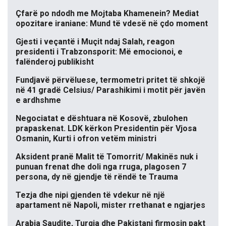
Çfarë po ndodh me Mojtaba Khamenein? Mediat
opozitare iraniane: Mund të vdesë në çdo moment
Gjesti i veçantë i Muçit ndaj Salah, reagon
presidenti i Trabzonsporit: Më emocionoi, e
falënderoj publikisht
Fundjavë përvëluese, termometri pritet të shkojë
në 41 gradë Celsius/ Parashikimi i motit për javën
e ardhshme
Negociatat e dështuara në Kosovë, zbulohen
prapaskenat. LDK kërkon Presidentin për Vjosa
Osmanin, Kurti i ofron vetëm ministri
Aksident pranë Malit të Tomorrit/ Makinës nuk i
punuan frenat dhe doli nga rruga, plagosen 7
persona, dy në gjendje të rëndë te Trauma
Tezja dhe nipi gjenden të vdekur në një
apartament në Napoli, mister rrethanat e ngjarjes
Arabia Saudite, Turqia dhe Pakistani firmosin pakt