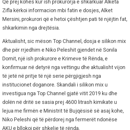
Që prej kohës kur ish prokurorja e shkarkuar Alketa
Zifla kërkoi informacion mbi fatin e dosjes, Alket
Mersini, prokurori që e hetoi çështjen pati të njëjtin fat,
shkarkimin nga drejtësia.
Aktualisht, sic mëson Top Channel, dosja e silikon mix
dhe për rrjedhim e Niko Peleshit gjendet në Sonila
Domit, një ish prokurore e Krimeve të Rënda, e
konfirmuar në detyrë nga vettingu dhe aktualisht vijon
të jetë në pritje të një serie përgjigjesh nga
institucionet doganore. Skandali i silikon mix u
investigua nga Top Channel gjatë vitit 2019 ku dhe
dolën në dritë se sasia prej 4600 litrash kimikate u
lejua me firmën e Ministrit të Bujqësisë së asaj kohe,
Niko Peleshi që të përdorej nga fermerët ndonëse
AKU e bllokoi për shkelje të rënda.