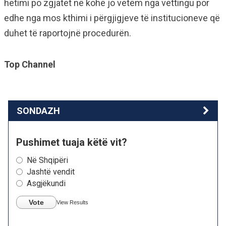
hetimi po zgjatet në kohë jo vetëm nga vettingu por
edhe nga mos kthimi i përgjigjeve të institucioneve që
duhet të raportojnë procedurën.
Top Channel
SONDAZH
Pushimet tuaja këtë vit?
Në Shqipëri
Jashtë vendit
Asgjëkundi
Vote
View Results