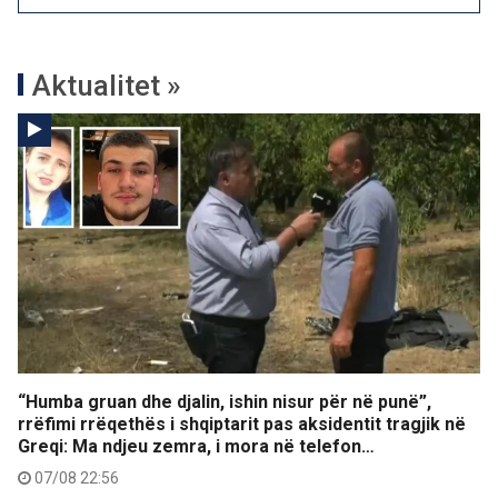
Aktualitet »
“Humba gruan dhe djalin, ishin nisur për në punë”,
rrëfimi rrëqethës i shqiptarit pas aksidentit tragjik në
Greqi: Ma ndjeu zemra, i mora në telefon…
07/08 22:56