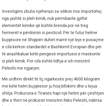
Investigimi zbuloi njëherazi se silikon mix importohej
nga jashtë si pleh kimik, nuk përmbante gjithë
elementët kimikë që kishte brenda por në treg
fermerët e përdornin si pesticid. Për te futur helme
bujqësore në Shqipëri duhet marrë një leje e posaçme
e cila kërkon standardet e Bashkimit Evropian dhe për
të anashkaluar këtë pengesë importuesi e maskonte
si pleh kimik. Por cila është lidhja e ish ministrit
Peleshi me ngjarjen.
Me urdhrin direkt të tij, ngarkesës prej 4600 kilogram
me këtë helm bujqëesor ju hoq bllokimi dhe u lejua
shitja. Prokuroria e Tiranës hapi një hetim për çështjen
dhe e thirri në prokurori ministrin Niko Peleshi, ndërsa