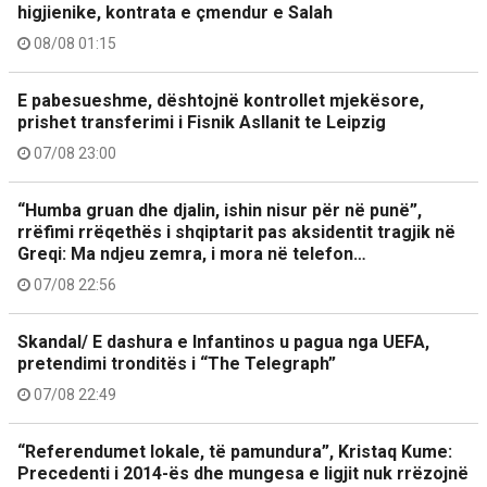
higjienike, kontrata e çmendur e Salah
08/08 01:15
E pabesueshme, dështojnë kontrollet mjekësore,
prishet transferimi i Fisnik Asllanit te Leipzig
07/08 23:00
“Humba gruan dhe djalin, ishin nisur për në punë”,
rrëfimi rrëqethës i shqiptarit pas aksidentit tragjik në
Greqi: Ma ndjeu zemra, i mora në telefon…
07/08 22:56
Skandal/ E dashura e Infantinos u pagua nga UEFA,
pretendimi tronditës i “The Telegraph”
07/08 22:49
“Referendumet lokale, të pamundura”, Kristaq Kume:
Precedenti i 2014-ës dhe mungesa e ligjit nuk rrëzojnë