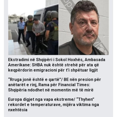
Ekstradimi në Shqipëri i Sokol Hoxhës, Ambasada
Amerikane: SHBA nuk është strehë për ata që
keqpërdorin emigracioni për t’i shpëtuar ligjit
“Rruga jonë është e qartë”/ BE nën presion për
anëtarët e rinj, Rama për Financial Times:
Shqipëria ndodhet në momentin më të mirë
Europa digjet nga vapa ekstreme/ “Thyhen”
rekordet e temperaturave, mijëra viktima nga
nxehtësia