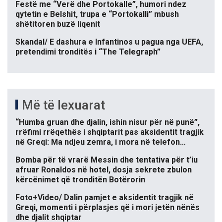
Festë me “Verë dhe Portokalle”, humori ndez
qytetin e Belshit, trupa e “Portokalli” mbush
shëtitoren buzë liqenit
Skandal/ E dashura e Infantinos u pagua nga UEFA,
pretendimi tronditës i “The Telegraph”
Më të lexuarat
“Humba gruan dhe djalin, ishin nisur për në punë”,
rrëfimi rrëqethës i shqiptarit pas aksidentit tragjik
në Greqi: Ma ndjeu zemra, i mora në telefon…
Bomba për të vrarë Messin dhe tentativa për t’iu
afruar Ronaldos në hotel, dosja sekrete zbulon
kërcënimet që tronditën Botërorin
Foto+Video/ Dalin pamjet e aksidentit tragjik në
Greqi, momenti i përplasjes që i mori jetën nënës
dhe djalit shqiptar