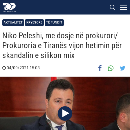
AKTUALITET
KRYESORE
TË FUNDIT
Niko Peleshi, me dosje në prokurori/
Prokuroria e Tiranës vijon hetimin për
skandalin e silikon mix
04/09/2021 15:03