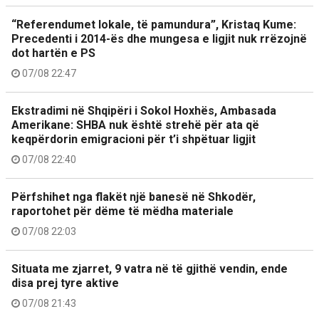
“Referendumet lokale, të pamundura”, Kristaq Kume:
Precedenti i 2014-ës dhe mungesa e ligjit nuk rrëzojnë
dot hartën e PS
07/08 22:47
Ekstradimi në Shqipëri i Sokol Hoxhës, Ambasada
Amerikane: SHBA nuk është strehë për ata që
keqpërdorin emigracioni për t’i shpëtuar ligjit
07/08 22:40
Përfshihet nga flakët një banesë në Shkodër,
raportohet për dëme të mëdha materiale
07/08 22:03
Situata me zjarret, 9 vatra në të gjithë vendin, ende
disa prej tyre aktive
07/08 21:43