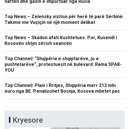
naftën dhe gazin e importuar nga Rusia
Top News – Zelensky viziton për herë të parë Serbinë.
Takime me Vuçiçin në një moment delikat
Top News – Skadon afati Kushtetues. Por, Kuvendi i
Kosovën shtyn sërish seancën
Top Channel/ “Shqipëria e shqiptarëve, jo e
pushtetarëve”, protestuesit në bulevard: Rama SPAK-
YOU
Top Channel/ Plani i Rritjes, Shqipëria merr 212 mln
euro nga BE. Penalizohet Bosnja, Kosova mbetet pas
Kryesore