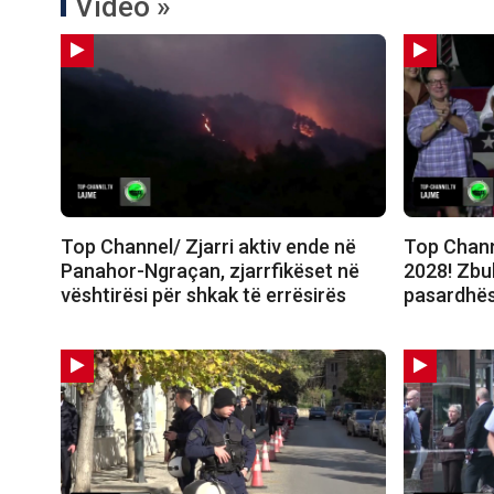
Video »
Top Channel/ Zjarri aktiv ende në
Top Chann
Panahor-Ngraçan, zjarrfikëset në
2028! Zbul
vështirësi për shkak të errësirës
pasardhës