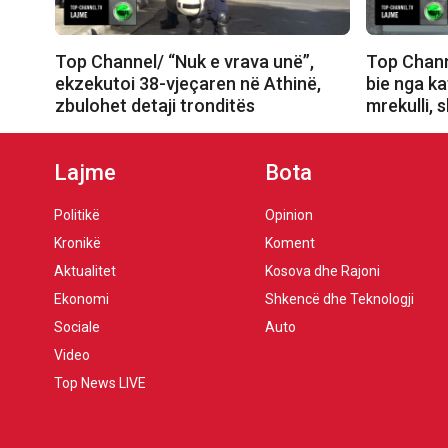
Top Channel/ “Nuk e vrava unë”,
Top Chann
ekzekutoi 38-vjeçaren në Athinë,
bie nga ka
zbulohet detaji tronditës
mrekulli, 
Lajme
Bota
Politikë
Opinion
Kronikë
Koment
Aktualitet
Kosova dhe Rajoni
Ekonomi
Shkencë dhe Teknologji
Sociale
Auto
Video
Top News LIVE