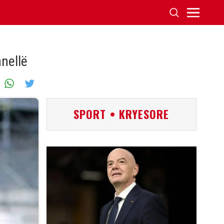
anellë
SPORT • KRYESORE