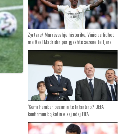
Zyrtare/ Marrëveshje historike, Vinicius lidhet
me Real Madridin për gjashtë sezone të tjera
‘Kemi humbur besimin te Infantino’/ UEFA
konfirmon bojkotin e saj ndaj FIFA