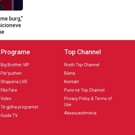
me burg,”
icioneve
me
Programe
Top Channel
Big Brother VIP
Rreth Top Channel
Për’puthen
Bileta
Shqipëria LIVE
Kontakt
Fiks Fare
Puno në Top Channel
Video
Privacy Policy & Terms of
Use
Të gjitha programet
Aksesueshmëria
Guida TV