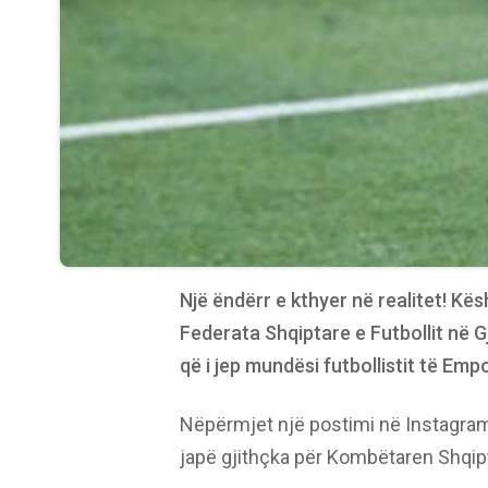
Një ëndërr e kthyer në realitet! Kë
Federata Shqiptare e Futbollit në G
që i jep mundësi futbollistit të Empo
Nëpërmjet një postimi në Instagram, 
japë gjithçka për Kombëtaren Shqip