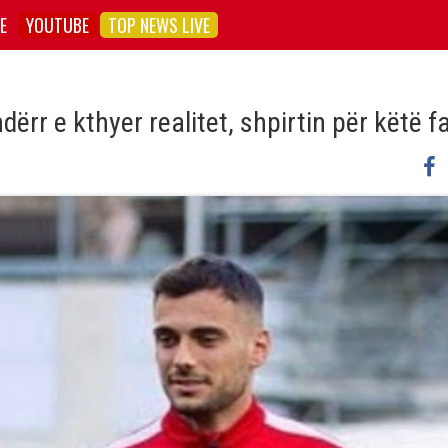
E
YOUTUBE
TOP NEWS LIVE
ërr e kthyer realitet, shpirtin për këtë f