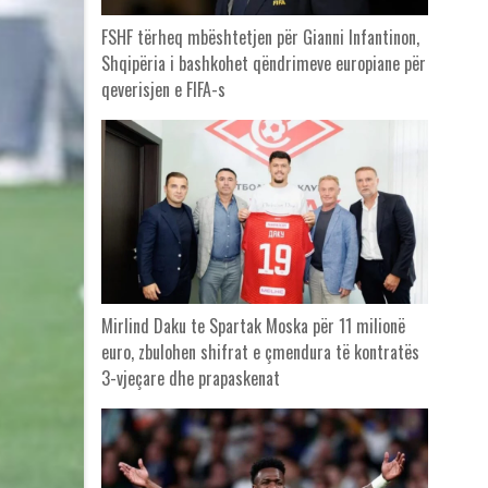
FSHF tërheq mbështetjen për Gianni Infantinon,
Shqipëria i bashkohet qëndrimeve europiane për
qeverisjen e FIFA-s
Mirlind Daku te Spartak Moska për 11 milionë
euro, zbulohen shifrat e çmendura të kontratës
3-vjeçare dhe prapaskenat