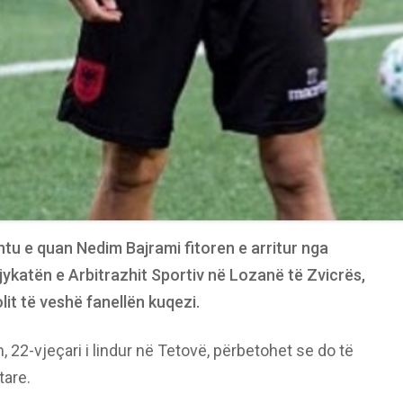
shtu e quan Nedim Bajrami fitoren e arritur nga
jykatën e Arbitrazhit Sportiv në Lozanë të Zvicrës,
lit të veshë fanellën kuqezi.
22-vjeçari i lindur në Tetovë, përbetohet se do të
tare.