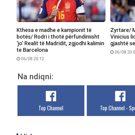
Kthesa e madhe e kampionit të
Zyrtare/ M
botës/ Rodri i thotë përfundimisht
Vinicius l
‘jo’ Realit të Madridit, zgjodhi kalimin
gjashtë se
te Barcelona
06/08 20:
06/08 20:12
Na ndiqni:
Top Channel
Top Channel - Sp