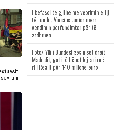
I befasoi të gjithë me veprimin e tij
të fundit, Vinicius Junior merr
vendimin përfundimtar për të
ardhmen
Foto/ Ylli i Bundesligës niset drejt
Madridit, gati të bëhet lojtari më i
ri i Realit për 140 milionë euro
estuesit
 sovrani