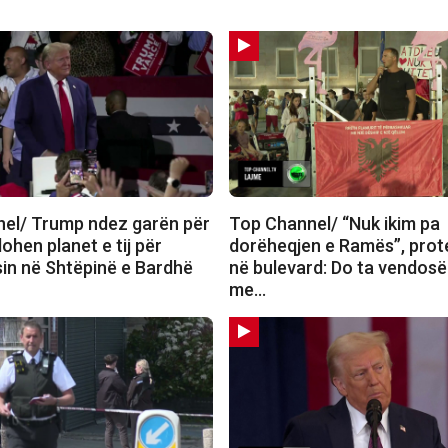
el/ Trump ndez garën për
Top Channel/ “Nuk ikim pa
ohen planet e tij për
dorëheqjen e Ramës”, prot
in në Shtëpinë e Bardhë
në bulevard: Do ta vendosë
me…