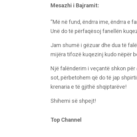
Mesazhi i Bajramit:
“Më në fund, ëndrra ime, ëndrra e fam
Unë do të përfaqësoj fanellën kuqe
Jam shumë i gëzuar dhe dua të falë
mijëra tifozë kuqezinj kudo nëpër b
Një falënderim i veçantë shkon për @
sot, përbetohem që do të jap shpirt
krenaria e të gjithë shqiptarëve!
Shihemi së shpejt!
Top Channel