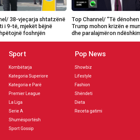
el/ 38-vjeçarja shtatzënë
Top Channel/ “Të dënohen 
ti i 9-të, mjekët bëjnë
Trump mohon krizën e mun
shpëtojnë foshnjën
dhe paralajmëron ndëshki
Sport
Pop News
Kombëtarja
Showbiz
Kategoria Superiore
Lifestyle
Kategoria e Parë
Fashion
Premier League
Shëndeti
La Liga
Dieta
Serie A
Receta gatimi
Shumësportësh
Sport Gossip