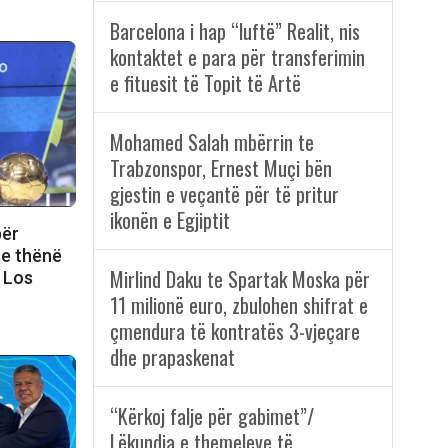
Barcelona i hap “luftë” Realit, nis
kontaktet e para për transferimin
e fituesit të Topit të Artë
Mohamed Salah mbërrin te
Trabzonspor, Ernest Muçi bën
gjestin e veçantë për të pritur
ikonën e Egjiptit
për
te thënë
Mirlind Daku te Spartak Moska për
r Los
11 milionë euro, zbulohen shifrat e
çmendura të kontratës 3-vjeçare
dhe prapaskenat
“Kërkoj falje për gabimet”/
Lëkundja e themeleve të