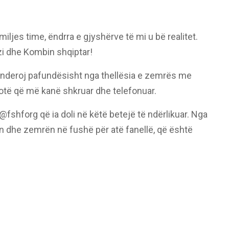
iljes time, ëndrra e gjyshërve të mi u bë realitet.
zi dhe Kombin shqiptar!
nderoj pafundësisht nga thellësia e zemrës me
otë që më kanë shkruar dhe telefonuar.
fshforg që ia doli në këtë betejë të ndërlikuar. Nga
in dhe zemrën në fushë për atë fanellë, që është