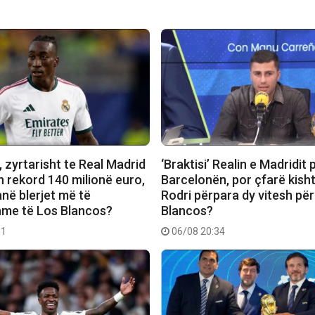
 zyrtarisht te Real Madrid
‘Braktisi’ Realin e Madridit 
n rekord 140 milionë euro,
Barcelonën, por çfarë kish
janë blerjet më të
Rodri përpara dy vitesh pë
me të Los Blancos?
Blancos?
01
06/08 20:34