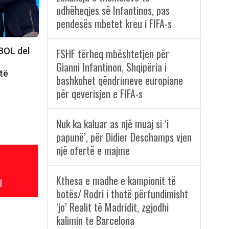
udhëheqjes së Infantinos, pas
pendesës mbetet kreu i FIFA-s
BOL del
FSHF tërheq mbështetjen për
Gianni Infantinon, Shqipëria i
 të
bashkohet qëndrimeve europiane
për qeverisjen e FIFA-s
Nuk ka kaluar as një muaj si ‘i
papunë’, për Didier Deschamps vjen
një ofertë e majme
Kthesa e madhe e kampionit të
l
botës/ Rodri i thotë përfundimisht
‘jo’ Realit të Madridit, zgjodhi
kalimin te Barcelona