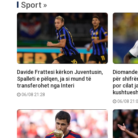
Sport »
Davide Frattesi kërkon Juventusin,
Diomande,
Spalleti e pëlqen, ja si mund të
për shifrë
transferohet nga Interi
por cilat 
kushtuesh
06/08 21:28
06/08 21: