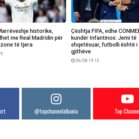
arrëveshje historike,
Çështja FIFA, edhe CONME
idhet me Real Madridin për
kundër Infantinos: Jemi të
zone të tjera
shqetësuar, futbolli është i
gjithëve
09
06/08 19:15
ort
@topchannelalbania
Top Channe