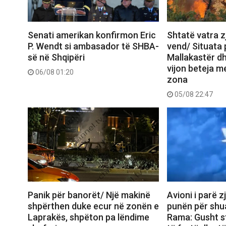
Senati amerikan konfirmon Eric
Shtatë vatra zj
P. Wendt si ambasador të SHBA-
vend/ Situata
së në Shqipëri
Mallakastër dh
vijon beteja me
06/08 01:20
zona
05/08 22:47
Panik për banorët/ Një makinë
Avioni i parë z
shpërthen duke ecur në zonën e
punën për shua
Laprakës, shpëton pa lëndime
Rama: Gusht s