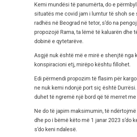
Kemi mundësi të panumërta, do e përmbyll
situatës me covid jam i lumtur të shoh se 
radhës në Beograd në tetor, s’do na pengoj
propozojë Rama, ta lëmë të kaluarën dhe t
dobinë e qytetarëve.
Asgjë nuk është më e mirë e shenjtë nga kj
konspiracioni etj, mirëpo kështu fillohet.
Edi përmendi propozim të flasim për kargo t
ne nuk kemi ndonjë port siç është Durrës
duhet të ngremë një bord që të merret me 
Ne do të japim maksimumin, të ndërtojmë be
dhe po i bëmë këto më 1 janar 2023 s’do ke
s’do keni ndalesë.