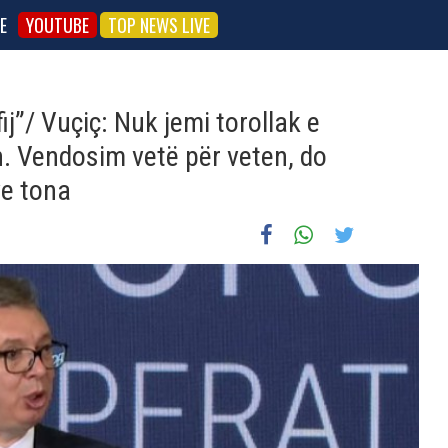
E
YOUTUBE
TOP NEWS LIVE
j”/ Vuçiç: Nuk jemi torollak e
n. Vendosim vetë për veten, do
ve tona