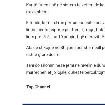
Kur të futemi në në sistem të vetëm do kem
rrezikshëm.
E fundit, kemi fol me përfaqësuesit e odave
lirime për transporte për trenat, rrugë, hot
lirim prej 3-5 apo 10 përqind, që njerëzit t
Ata që shkojnë në Shqipëri për shembull pë
është çfarë duam.
Tani do shohim nëse jemi në nivelin e duhu
marrëdhëniet jo lojale, duhet të përcakto
Top Channel