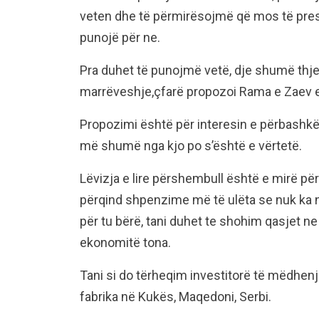
veten dhe të përmirësojmë që mos të pres
punojë për ne.
Pra duhet të punojmë vetë, dje shumë thj
marrëveshje,çfarë propozoi Rama e Zaev e
Propozimi është për interesin e përbashkët
më shumë nga kjo po s’është e vërtetë.
Lëvizja e lire përshembull është e mirë për 
përqind shpenzime më të ulëta se nuk ka nd
për tu bërë, tani duhet te shohim qasjet ne
ekonomitë tona.
Tani si do tërheqim investitorë të mëdhenj
fabrika në Kukës, Maqedoni, Serbi.