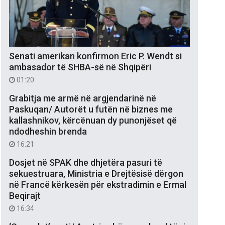
Senati amerikan konfirmon Eric P. Wendt si
ambasador të SHBA-së në Shqipëri
01:20
Grabitja me armë në argjendarinë në
Paskuqan/ Autorët u futën në biznes me
kallashnikov, kërcënuan dy punonjëset që
ndodheshin brenda
16:21
Dosjet në SPAK dhe dhjetëra pasuri të
sekuestruara, Ministria e Drejtësisë dërgon
në Francë kërkesën për ekstradimin e Ermal
Beqirajt
16:34