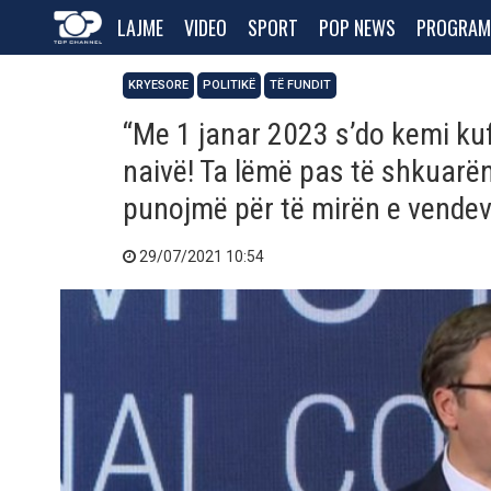
LAJME
VIDEO
SPORT
POP NEWS
PROGRAM
KRYESORE
POLITIKË
TË FUNDIT
“Me 1 janar 2023 s’do kemi kufi
naivë! Ta lëmë pas të shkuarë
punojmë për të mirën e vende
29/07/2021 10:54