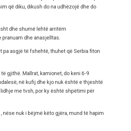
im që diku, dikush do na udhëzojë dhe do
esht dhe shumë lehtë arritëm
 pranuam dhe anasjelltas.
 pa asgjë të fshehtë, thuhet që Serbia fiton
të gjithë. Mallrat, kamionet, do keni 6-9
alesë, në kufij dhe kjo nuk është e thjeshtë
 lidhje me tvsh, por ky është shpëtimi për
 , nëse nuk i bëjmë këto gjëra, mund të hapim