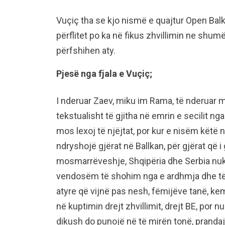
Vuçiç tha se kjo nismë e quajtur Open Balk
përflitet po ka në fikus zhvillimin ne shum
përfshihen aty.
Pjesë nga fjala e Vuçiç;
I nderuar Zaev, miku im Rama, të nderuar 
tekstualisht të gjitha në emrin e secilit ng
mos lexoj të njëjtat, por kur e nisëm këtë n
ndryshojë gjërat në Ballkan, për gjërat që
mosmarrëveshje, Shqipëria dhe Serbia nuk
vendosëm të shohim nga e ardhmja dhe të
atyre që vijnë pas nesh, fëmijëve tanë, ke
në kuptimin drejt zhvillimit, drejt BE, por 
dikush do punojë në të mirën tonë, prand