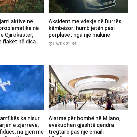
arri aktive në
Aksident me vdekje në Durrës,
 problematike në
këmbësori humb jetën pasi
e Gjirokastër,
përplaset nga një makinë
 flakët në disa
05/08 22:34
jarrfikës ka nisur
Alarme për bombë në Milano,
rjen e zjarreve,
evakuohen gjashtë qendra
fidues, na gjen më
tregtare pas një emaili