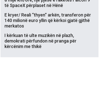
të SpaceX përplaset në Hënë
E kryer/ Reali “thyen” arkën, transferon për
140 milionë euro yllin që kërkoi gjatë gjithë
merkatos
I kërkuan të ulte muzikën në plazh,
demokrati përfundon në pranga për
kërcënim me thikë