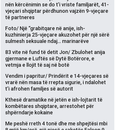
nën kërcënimin se do t’i vriste familjarët, 41-
vjeçari shqiptar përdhunon vajzën 9-vjeçare
të partneres
Foto/ Një “grabitqare në anije, ish-
kuzhinierja 25-vjeçare akuzohet për një sërë
sulmesh seksuale ndaj… marinarëve
83 vite në fund të detit Jon/ Zbulohet anija
gjermane e Luftës së Dytë Botërore, e
vetmja e llojit të saj në botë
Vendim i papritur/ Prindërit e 14-vjeçares së
vrarë nën masa të rrepta sigurie, i ndalohet
t’i afrohen familjes së autorit
Kthesë dramatike në jetën e ish-lojtarit të
kombëtares shqiptare, arrestohet për
shpërndarje kokaine
Me peshë rreth 4 tonë dhe me shpejtësi mbi
8 mijë km/orë, një pjesë e raketës Falcon 9