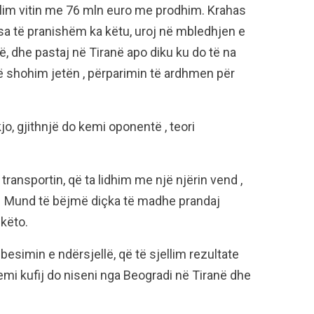
im vitin me 76 mln euro me prodhim. Krahas
sa të pranishëm ka këtu, uroj në mbledhjen e
ë, dhe pastaj në Tiranë apo diku ku do të na
ë shohim jetën , përparimin të ardhmen për
o, gjithnjë do kemi oponentë , teori
ransportin, që ta lidhim me një njërin vend ,
i. Mund të bëjmë diçka të madhe prandaj
këto.
simin e ndërsjellë, që të sjellim rezultate
mi kufij do niseni nga Beogradi në Tiranë dhe