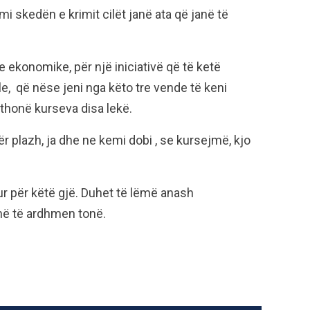
i skedën e krimit cilët janë ata që janë të
 ekonomike, për një iniciativë që të ketë
ele, që nëse jeni nga këto tre vende të keni
ë thonë kurseva disa lekë.
r plazh, ja dhe ne kemi dobi , se kursejmë, kjo
r për këtë gjë. Duhet të lëmë anash
jmë të ardhmen tonë.