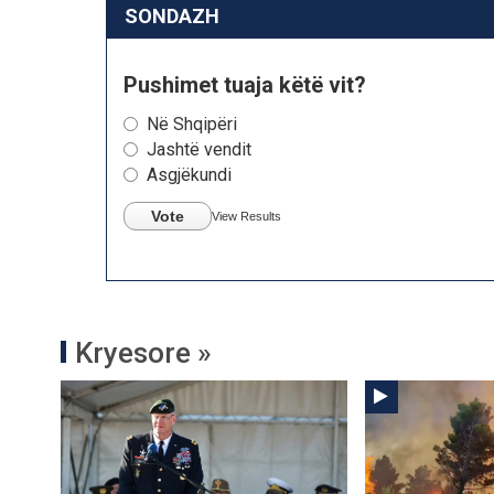
SONDAZH
Pushimet tuaja këtë vit?
Në Shqipëri
Jashtë vendit
Asgjëkundi
Vote
View Results
Kryesore »