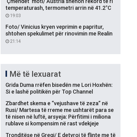
‘Çmendet’ moti/ Austria shënon rekord të ri
temperaturash, termometri arrin në 41.2°C
19:03
Foto/ Vinicius kryen veprimin e papritur,
shtohen spekulimet për rinovimin me Realin
21:14
Më të lexuarat
Grida Duma rrëfen bisedën me Lori Hoxhën:
Si e lashë politikën për Top Channel
Zbardhet skema e “vejushave të zeza” në
Rusi/ Martesa të rreme me ushtarët para se
të nisen në luftë, arsyeja: Përfitimi i miliona
rublave si kompensim në rast vdekjeje
Tronditëse në Greqi/ E detyroi të flinte me të