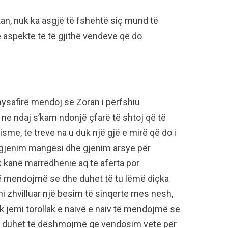
an, nuk ka asgjë të fshehtë siç mund të
ë aspekte të të gjithë vendeve që do
mysafirë mendoj se Zoran i përfshiu
a ne ndaj s’kam ndonjë çfarë të shtoj që të
isme, te treve na u duk një gjë e mirë që do i
 i gjenim mangësi dhe gjenim arsye për
 kanë marrëdhënie aq të afërta por
 mendojmë se dhe duhet të tu lëmë diçka
mi zhvilluar një besim të sinqerte mes nesh,
nuk jemi torollak e naivë e naiv të mendojmë se
aj duhet të dëshmojmë që vendosim vetë për