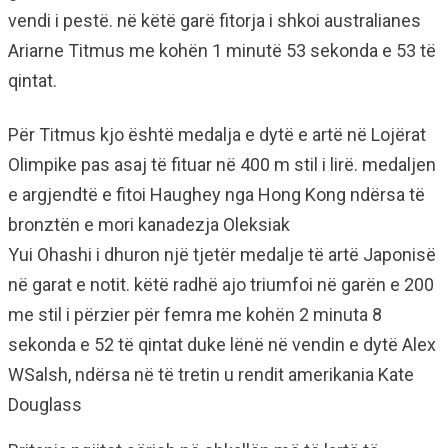
vendi i pestë. në këtë garë fitorja i shkoi australianes
Ariarne Titmus me kohën 1 minutë 53 sekonda e 53 të
qintat.
Për Titmus kjo është medalja e dytë e artë në Lojërat
Olimpike pas asaj të fituar në 400 m stil i lirë. medaljen
e argjendtë e fitoi Haughey nga Hong Kong ndërsa të
bronztën e mori kanadezja Oleksiak
Yui Ohashi i dhuron një tjetër medalje të artë Japonisë
në garat e notit. këtë radhë ajo triumfoi në garën e 200
me stil i përzier për femra me kohën 2 minuta 8
sekonda e 52 të qintat duke lënë në vendin e dytë Alex
WSalsh, ndërsa në të tretin u rendit amerikania Kate
Douglass