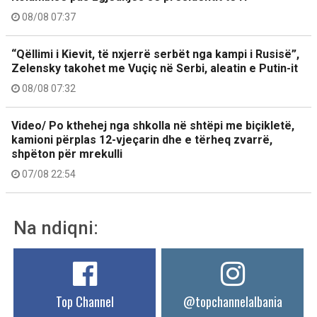
08/08 07:37
“Qëllimi i Kievit, të nxjerrë serbët nga kampi i Rusisë”,
Zelensky takohet me Vuçiç në Serbi, aleatin e Putin-it
08/08 07:32
Video/ Po kthehej nga shkolla në shtëpi me biçikletë,
kamioni përplas 12-vjeçarin dhe e tërheq zvarrë,
shpëton për mrekulli
07/08 22:54
Na ndiqni:
Top Channel
@topchannelalbania