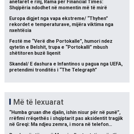
anëtarët e rinj, Rama për Financial Times:
Shqipëria ndodhet në momentin më të mirë
Europa digjet nga vapa ekstreme/ “Thyhen”
rekordet e temperaturave, mijëra viktima nga
nxehtësia
Festë me “Verë dhe Portokalle”, humori ndez
qytetin e Belshit, trupa e “Portokalli” mbush
shëtitoren buzë liqenit
Skandal/ E dashura e Infantinos u pagua nga UEFA,
pretendimi tronditës i “The Telegraph”
Më të lexuarat
“Humba gruan dhe djalin, ishin nisur për në punë”,
rrëfimi rrëqethës i shqiptarit pas aksidentit tragjik
në Greqi: Ma ndjeu zemra, i mora në telefon…