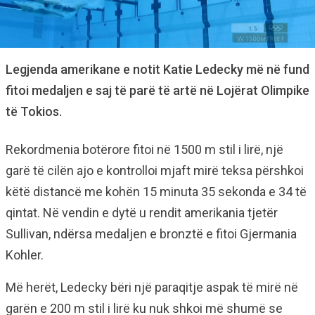
Legjenda amerikane e notit Katie Ledecky më në fund
fitoi medaljen e saj të parë të artë në Lojërat Olimpike
të Tokios.
Rekordmenia botërore fitoi në 1500 m stil i lirë, një
garë të cilën ajo e kontrolloi mjaft mirë teksa përshkoi
këtë distancë me kohën 15 minuta 35 sekonda e 34 të
qintat. Në vendin e dytë u rendit amerikania tjetër
Sullivan, ndërsa medaljen e bronztë e fitoi Gjermania
Kohler.
Më herët, Ledecky bëri një paraqitje aspak të mirë në
garën e 200 m stil i lirë ku nuk shkoi më shumë se