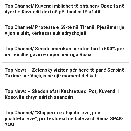
Top Channel/ Kuvendi mblidhet të shtunën/ Opozita në
dyert e Kuvendit deri në përfundim të afatit
Top Channel/ Protesta e 69-të në Tiranë. Pjesëmarrja
vijon e ulët, kërkesat nuk ndryshojnë
Top Channel/ Senati amerikan miraton tarifa 500% për
naftën dhe gazin e importuar nga Rusia
Top News – Zelensky viziton për herë të parë Serbinë.
Takime me Vuçiçin në një moment delikat
Top News – Skadon afati Kushtetues. Por, Kuvendi i
Kosovën shtyn sërish seancën
Top Channel/ “Shqipëria e shqiptarëve, jo e
pushtetarëve”, protestuesit në bulevard: Rama SPAK-
YOU