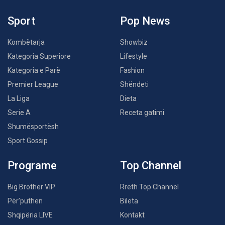
Sport
Pop News
Kombëtarja
Showbiz
Kategoria Superiore
Lifestyle
Kategoria e Parë
Fashion
Premier League
Shëndeti
La Liga
Dieta
Serie A
Receta gatimi
Shumësportësh
Sport Gossip
Programe
Top Channel
Big Brother VIP
Rreth Top Channel
Për’puthen
Bileta
Shqipëria LIVE
Kontakt