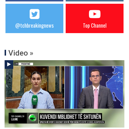
@tchbreakingnews
Top Channel
Video »