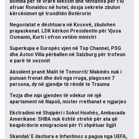
Bomba për të vrarë Messin dhe tentativa për t’iu
afruar Ronaldos në hotel, dosja sekrete zbulon
kërcënimet që tronditën Botërorin
Negociatat e dështuara në Kosovë, zbulohen
prapaskenat. LDK kërkon Presidentin për Vjosa
Osmanin, Kurti i ofron vetëm ministri
Superkupa e Europës vjen në Top Channel, PSG
dhe Aston Villa përballen në Salzburg për trofeun
e parë të sezonit
Aksident pranë Malit të Tomorrit/ Makinës nuk i
punuan frenat dhe doli nga rruga, plagosen 7
persona, dy në gjendje të rëndë te Trauma
Tezja dhe nipi gjenden të vdekur në një
apartament në Napoli, mister rrethanat e ngjarjes
Ekstradimi në Shqipëri i Sokol Hoxhës, Ambasada
Amerikane: SHBA nuk është strehë për ata që
keqpërdorin emigracioni për t’i shpëtuar ligjit
Skandal/ E dashura e Infantinos u pagua nga UEFA,