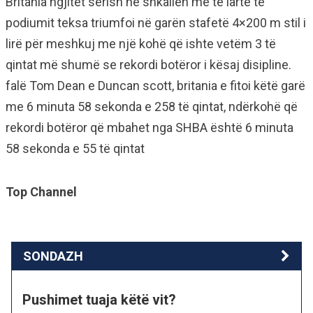
Britania ngjitet sërish në shkallën më të lartë të
podiumit teksa triumfoi në garën stafetë 4×200 m stil i
lirë për meshkuj me një kohë që ishte vetëm 3 të
qintat më shumë se rekordi botëror i kësaj disipline.
falë Tom Dean e Duncan scott, britania e fitoi këtë garë
me 6 minuta 58 sekonda e 258 të qintat, ndërkohë që
rekordi botëror që mbahet nga SHBA është 6 minuta
58 sekonda e 55 të qintat
Top Channel
SONDAZH
Pushimet tuaja këtë vit?