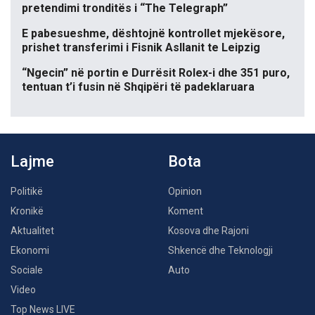
pretendimi tronditës i “The Telegraph”
E pabesueshme, dështojnë kontrollet mjekësore,
prishet transferimi i Fisnik Asllanit te Leipzig
“Ngecin” në portin e Durrësit Rolex-i dhe 351 puro,
tentuan t’i fusin në Shqipëri të padeklaruara
Lajme
Bota
Politikë
Opinion
Kronikë
Koment
Aktualitet
Kosova dhe Rajoni
Ekonomi
Shkencë dhe Teknologji
Sociale
Auto
Video
Top News LIVE