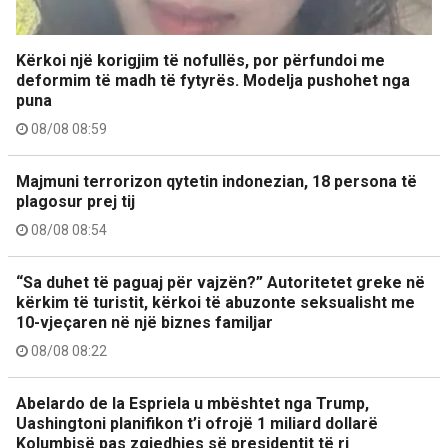
Kërkoi një korigjim të nofullës, por përfundoi me
deformim të madh të fytyrës. Modelja pushohet nga
puna
08/08 08:59
Majmuni terrorizon qytetin indonezian, 18 persona të
plagosur prej tij
08/08 08:54
“Sa duhet të paguaj për vajzën?” Autoritetet greke në
kërkim të turistit, kërkoi të abuzonte seksualisht me
10-vjeçaren në një biznes familjar
08/08 08:22
Abelardo de la Espriela u mbështet nga Trump,
Uashingtoni planifikon t’i ofrojë 1 miliard dollarë
Kolumbisë pas zgjedhjes së presidentit të ri