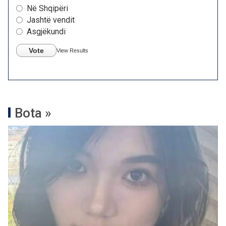
Në Shqipëri
Jashtë vendit
Asgjëkundi
Vote
View Results
Bota »