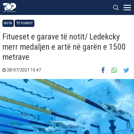
BOTA
TË FUNDIT
Fitueset e garave të notit/ Ledekcky
merr medaljen e artë në garën e 1500
metrave
28/07/2021 15:47