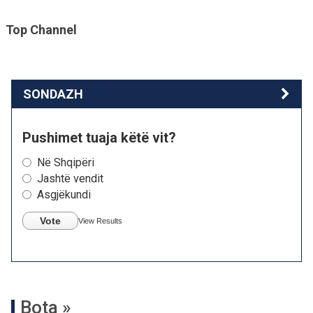
Top Channel
SONDAZH
Pushimet tuaja këtë vit?
Në Shqipëri
Jashtë vendit
Asgjëkundi
Vote
View Results
Bota »