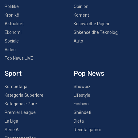
Politikë
Opinion
Kronikë
Koment
Aktualitet
Kosova dhe Rajoni
Ekonomi
Shkencë dhe Teknologji
Sociale
Auto
Video
Top News LIVE
Sport
Pop News
Kombëtarja
Showbiz
Kategoria Superiore
Lifestyle
Kategoria e Parë
Fashion
Premier League
Shëndeti
La Liga
Dieta
Serie A
Receta gatimi