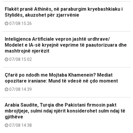
Flakët pranë Athinës, në paraburgim kryebashkiaku i
Stylidës, akuzohet për zjarrvënie
07/08 15:26
Inteligjenca Artificiale vepron jashtë urdhrave/
Modelet e IA-së kryejnë veprime të paautorizuara dhe
mashtrojnë njerëzit
07/08 15:02
Çfarë po ndodh me Mojtaba Khamenein? Mediat
opozitare iraniane: Mund të vdesë në çdo moment
07/08 14:39
Arabia Saudite, Turqia dhe Pakistani firmosin pakt
mbrojtjeje, sulmi ndaj njërit konsiderohet sulm ndaj të
gjithëve
07/08 14:38