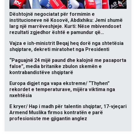
Dështojnë negociatat për formimin e
institucioneve në Kosovë, Abdixhiku: Jemi shumë
larg një marrëveshjeje. Kurti: Nëse mbivendoset
rezultati zgjedhor është e pamundur që…
Vajza e ish-ministrit Beqaj heq dorë nga shtetësia
shqiptare, dekreti miratohet nga Presidenti
“Paguajnë 24 mijë paund dhe kalojnë me pasaporta
false”, media britanike zbulon skemën e
kontrabandistëve shqiptarë
Europa digjet nga vapa ekstreme/ “Thyhen”
rekordet e temperaturave, mijëra viktima nga
nxehtësia
E kryer/ Hap i madh për talentin shqiptar, 17-vjeçari
Armend Muslika firmos kontratën e parë
profesioniste me gjigantin anglez