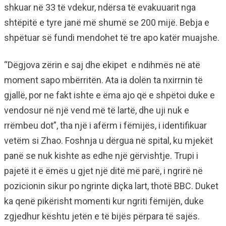
shkuar në 33 të vdekur, ndërsa të evakuuarit nga
shtëpitë e tyre janë më shumë se 200 mijë. Bebja e
shpëtuar së fundi mendohet të tre apo katër muajshe.
“Dëgjova zërin e saj dhe ekipet e ndihmës në atë
moment sapo mbërritën. Ata ia dolën ta nxirrnin të
gjallë, por ne fakt ishte e ëma ajo që e shpëtoi duke e
vendosur në një vend më të lartë, dhe uji nuk e
rrëmbeu dot”, tha një i afërm i fëmijës, i identifikuar
vetëm si Zhao. Foshnja u dërgua në spital, ku mjekët
panë se nuk kishte as edhe një gërvishtje. Trupi i
pajetë it ë ëmës u gjet një ditë më parë, i ngrirë në
pozicionin sikur po ngrinte diçka lart, thotë BBC. Duket
ka qenë pikërisht momenti kur ngriti fëmijën, duke
zgjedhur kështu jetën e të bijës përpara të sajës.