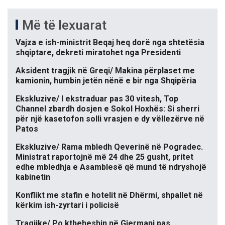
Më të lexuarat
Vajza e ish-ministrit Beqaj heq dorë nga shtetësia
shqiptare, dekreti miratohet nga Presidenti
Aksident tragjik në Greqi/ Makina përplaset me
kamionin, humbin jetën nënë e bir nga Shqipëria
Ekskluzive/ I ekstraduar pas 30 vitesh, Top
Channel zbardh dosjen e Sokol Hoxhës: Si sherri
për një kasetofon solli vrasjen e dy vëllezërve në
Patos
Ekskluzive/ Rama mbledh Qeverinë në Pogradec.
Ministrat raportojnë më 24 dhe 25 gusht, pritet
edhe mbledhja e Asamblesë që mund të ndryshojë
kabinetin
Konflikt me stafin e hotelit në Dhërmi, shpallet në
kërkim ish-zyrtari i policisë
Tragjike/ Po ktheheshin në Gjermani pas