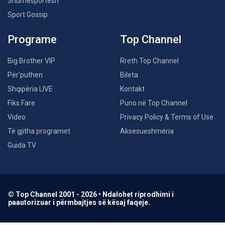
Shumësportësh
Sport Gossip
Programe
Top Channel
Big Brother VIP
Rreth Top Channel
Për’puthen
Bileta
Shqipëria LIVE
Kontakt
Fiks Fare
Puno në Top Channel
Video
Privacy Policy & Terms of Use
Të gjitha programet
Aksesueshmëria
Guida TV
© Top Channel 2001 - 2026 • Ndalohet riprodhimi i
paautorizuar i përmbajtjes së kësaj faqeje.