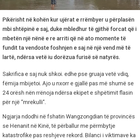
Pikërisht në kohën kur ujërat e rrëmbyer u përplasën
mbi shtëpinë e saj, duke mbledhur të gjithë forcat që i
mbetën një nënë e re arriti që në ato momente të
fundit ta vendoste foshnjen e saj në një vend më të
lartë, ndërsa vetë iu dorëzua furisë së natyrës.
Sakrifica e saj nuk shkoi. edhe pse gruaja vetë vdiq,
fëmija mbijetoi. Ajo u nxorr e gjallë pas më shumë se
24 orësh nën rrënoja ndërsa ekipet e shpëtimit flasin
për një “mrekulli”.
Ngjarja ndodhi në fshatin Wangzongdian të provincës
se Henanit në Kinë, të përballur me përmbytje
katastrofike pas reshjeve rekord. Bilanci i viktimave ka