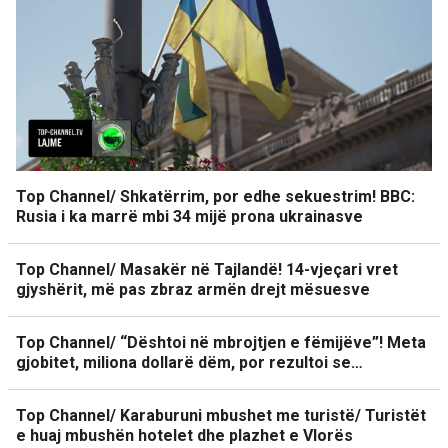
Top Channel/ Shkatërrim, por edhe sekuestrim! BBC:
Rusia i ka marrë mbi 34 mijë prona ukrainasve
Top Channel/ Masakër në Tajlandë! 14-vjeçari vret
gjyshërit, më pas zbraz armën drejt mësuesve
Top Channel/ “Dështoi në mbrojtjen e fëmijëve”! Meta
gjobitet, miliona dollarë dëm, por rezultoi se…
Top Channel/ Karaburuni mbushet me turistë/ Turistët
e huaj mbushën hotelet dhe plazhet e Vlorës