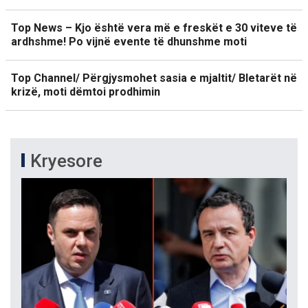
Top News – Kjo është vera më e freskët e 30 viteve të
ardhshme! Po vijnë evente të dhunshme moti
Top Channel/ Përgjysmohet sasia e mjaltit/ Bletarët në
krizë, moti dëmtoi prodhimin
Kryesore