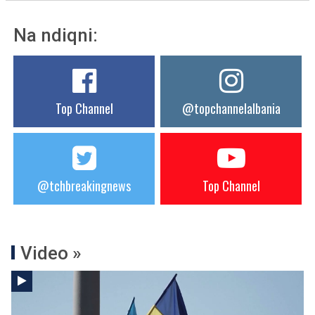
Na ndiqni:
Top Channel
@topchannelalbania
@tchbreakingnews
Top Channel
Video »